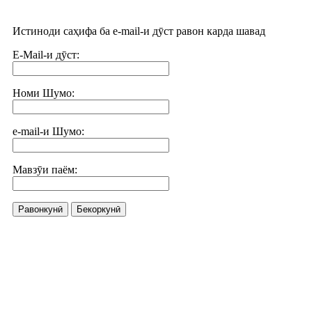
Истиноди саҳифа ба e-mail-и дӯст равон карда шавад
E-Mail-и дӯст:
Номи Шумо:
e-mail-и Шумо:
Мавзӯи паём:
Равонкунӣ
Бекоркунӣ