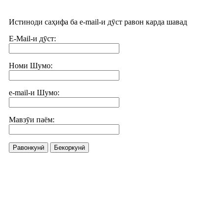
Истиноди саҳифа ба e-mail-и дӯст равон карда шавад
E-Mail-и дӯст:
Номи Шумо:
e-mail-и Шумо:
Мавзӯи паём:
Равонкунӣ
Бекоркунӣ