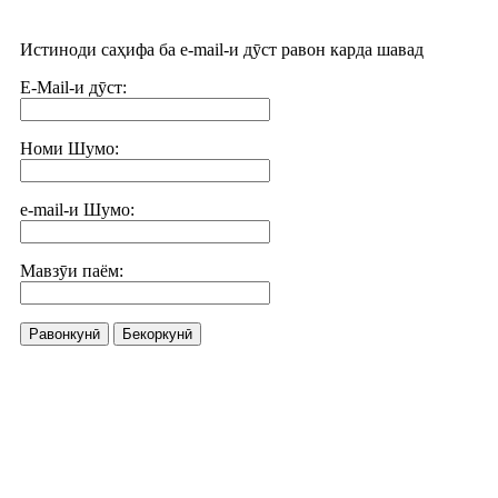
Истиноди саҳифа ба e-mail-и дӯст равон карда шавад
E-Mail-и дӯст:
Номи Шумо:
e-mail-и Шумо:
Мавзӯи паём:
Равонкунӣ
Бекоркунӣ