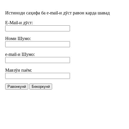
Истиноди саҳифа ба e-mail-и дӯст равон карда шавад
E-Mail-и дӯст:
Номи Шумо:
e-mail-и Шумо:
Мавзӯи паём:
Равонкунӣ
Бекоркунӣ