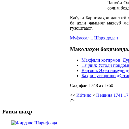
Ҷаноби Ол
солим бояд
Қабули Барномаҳои давлатӣ о
ба аҳли ҷамъият маҳсуб м
гузоштааст.
Муфассал...
Шарҳ додан
Мақолаҳои боқимонда.
Маҳфили хотирмон: Ду
Таҷлил: Устоди покдом
Варзиш: Эҳёи намуди д
Баҳри густариши дӯсти
Саҳифаи 1748 аз 1760
<<
Ибтидо
<
Пешина
1741
17
?>
Раиси шаҳр