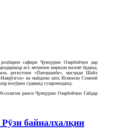
 роҳбарии сафири Ҷумҳурии Озарбойҷон дар
ародаршаҳр аст, меҳмони маркази вилоят буданд.
мла, регистони «Панҷшанбе», масҷиди Шайх
 «Наврӯзгоҳ» ва майдони шоҳ Исмоили Сомонӣ
аҳр вохӯрии судманд гузарониданд.
9-солагии раиси Ҷумҳурии Озарбойҷон Гайдар
 Рӯзи байналхалқии