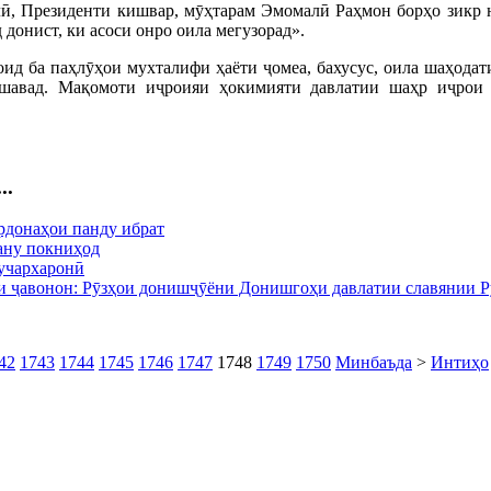
ӣ, Президенти кишвар, мӯҳтарам Эмомалӣ Раҳмон борҳо зикр н
 донист, ки асоси онро оила мегузорад».
ид ба паҳлӯҳои мухталифи ҳаёти ҷомеа, бахусус, оила шаҳодат
ешавад. Мақомоти иҷроияи ҳокимияти давлатии шаҳр иҷрои 
..
рдонаҳои панду ибрат
ану покниҳод
учархаронӣ
и ҷавонон: Рӯзҳои донишҷӯёни Донишгоҳи давлатии славянии Р
42
1743
1744
1745
1746
1747
1748
1749
1750
Минбаъда
>
Интиҳо