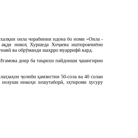
халқии оила чорабинии идона бо номи «Оила -
и ақди никоҳ Хуршеда Хоҷаева иштирокчиёни
унавӣ ва обрӯманди шаҳрро муаррифӣ кард.
 Игамова доир ба таърихи пайдоиши ҷашнгирии
аҳзаҳои ҷолиби ҳамзистии 50-сола ва 40 солаи
 нохуши никоҳи хешутаборӣ, эҳтироми хусуру