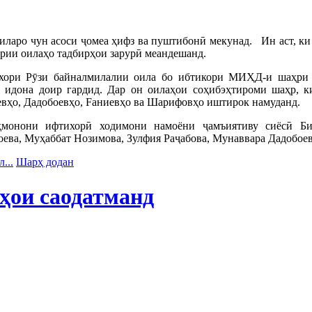
оиларо чун асоси ҷомеа ҳифз ва пуштибонӣ мекунад. Ин аст, к
рии оилаҳо тадбирҳои зарурӣ меандешанд.
хори Рӯзи байналмилалии оила бо ибтикори МИҲД-и шаҳри 
 идона доир гардид. Дар он оилаҳои соҳибэҳтироми шаҳр, ки
вҳо, Дадобоевҳо, Fаниевҳо ва Шарифовҳо иштирок намуданд.
монони ифтихорӣ ходимони намоёни ҷамъиятиву сиёсӣ Би
ева, Муҳаббат Нозимова, Зулфия Раҷабова, Мунаввара Дадобоева
...
Шарҳ додан
ҳои саодатманд