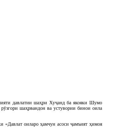
мияти давлатии шаҳри Хуҷанд ба якояки Шумо
и рӯзгори шаҳрвандон ва устувории бинои оила
ки «Давлат оиларо ҳамчун асоси ҷамъият ҳимоя