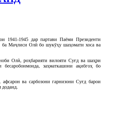
ҳои 1941-1945 дар партави Паёми Президенти
 ба Маҷлиси Олӣ бо шукӯҳу шаҳомати хоса ва
ноби Олӣ, роҳбарияти вилояти Суғд ва шаҳри
 бесаробонмонда, заҳматкашони ақибгоҳ бо
 афсарон ва сарбозони гарнизони Суғд барои
 доданд.