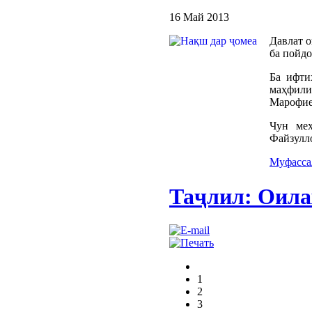
16 Май 2013
Давлат 
ба пойдо
Ба ифти
маҳфили
Марофие
Чун меҳ
Файзулло
Муфассал
Таҷлил: Оила
1
2
3