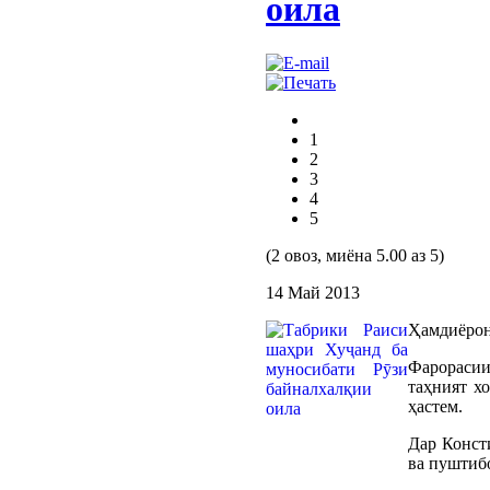
оила
1
2
3
4
5
(2 овоз, миёна 5.00 аз 5)
14 Май 2013
Ҳамдиёрон
Фарорасии
таҳният х
ҳастем.
Дар Конст
ва пуштиб