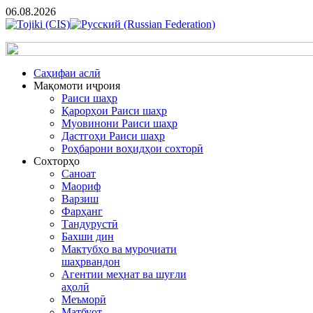
06.08.2026
Cаҳифаи аслӣ
Мақомоти иҷроия
Раиси шаҳр
Қарорҳои Раиси шаҳр
Муовинони Раиси шаҳр
Дастгоҳи Раиси шаҳр
Роҳбарони воҳидҳои сохторӣ
Сохторҳо
Саноат
Маориф
Варзиш
Фарҳанг
Тандурустӣ
Бахши дин
Мактубҳо ва муроҷиати
шаҳрвандон
Агентии меҳнат ва шуғли
аҳолӣ
Меъморӣ
Матбуот