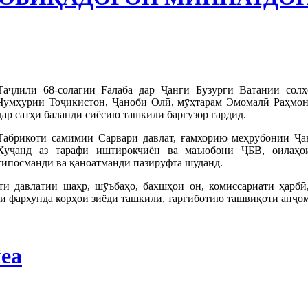
Таҷлили 68-солагии Fалаба дар Ҷанги Бузурги Ватании сол
Ҷумҳурии Тоҷикистон, Ҷаноби Олӣ, мӯҳтарам Эмомалӣ Раҳмон
дар сатҳи баланди сиёсию ташкилӣ баргузор гардид.
Табрикоти самимии Сарвари давлат, ғамхорию меҳрубонии Ҷа
Хуҷанд аз тарафи иштирокчиён ва маъюбони ҶБВ, оилаҳои
сипосмандӣ ва қаноатмандӣ пазируфта шуданд.
и давлатии шаҳр, шӯъбаҳо, бахшҳои он, комиссариати ҳарбӣ,
и фархунда корҳои зиёди ташкилӣ, тарғиботию ташвиқотӣ анҷом
еа