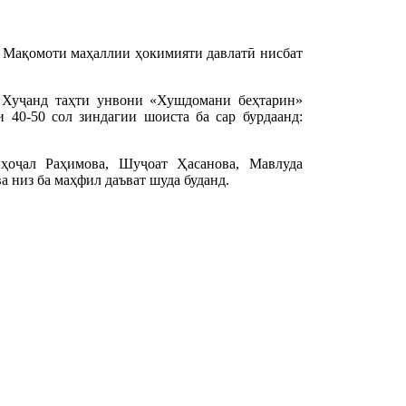
и Мақомоти маҳаллии ҳокимияти давлатӣ нисбат
Хуҷанд таҳти унвони «Хушдомани беҳтарин»
 40-50 сол зиндагии шоиста ба сар бурдаанд:
ҳоҷал Раҳимова, Шуҷоат Ҳасанова, Мавлуда
 низ ба маҳфил даъват шуда буданд.