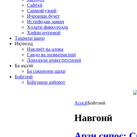
Сайёҳӣ
Сармоягузорӣ
Иҷроиши буҷет
Истифодаи замин
Ҳолати фавқулодда
Хифзи иҷтимоӣ
Таърихи шаҳр
Иқтисод
Нақлиёт ва алоқа
Савдо ва хизматрасонӣ
Лоиҳаҳои инвеститсионӣ
Ба аҳолӣ
Ба сокинони шаҳр
Бойгонӣ
Бойгонии ахборот
Асосӣ
Бойгонӣ
Навгонӣ
Арзи сипос