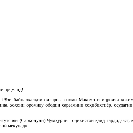
и арҷманд!
 Рӯзи байналхалқии оиларо аз номи Мақомоти иҷроияи ҳоки
онда, хоҳони оромиву ободии сарзамини соҳибихтиёр, осудаги
итутсияи (Сарқонуни) Ҷумҳурии Тоҷикистон қайд гардидааст, 
онӣ мекунад».