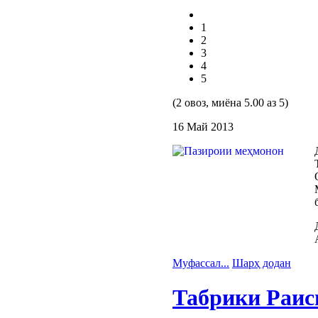
1
2
3
4
5
(2 овоз, миёна 5.00 аз 5)
16 Май 2013
Муфассал...
Шарҳ додан
Табрики Раис