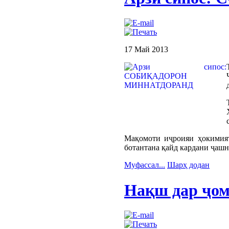
17 Май 2013
Мақомоти иҷроияи ҳокимият
ботантана қайд кардани ҷашн
Муфассал...
Шарҳ додан
Нақш дар ҷом