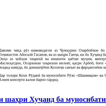
Давоми чанд рӯз намояндагон аз Ҷумҳурии Озарбойҷон бо
Тоҷикистон Абосалӣ Гасанов, ва аз шаҳри Ганҷа, ки бо Хуҷанд б
Онҳо аз ҷойҳои таърихӣ ва иншооти ҳаётан муҳим, минҷу
Маслиҳатдин, Осорхонаи таърихии вилоят, қасри Арбоб, боғи
боздид намуда, бо донишҷӯёни Коллеҷи санъат ва фарҳангиёни ш
Дар толори Кохи Рӯдакӣ ба муносибати Рӯзи «Шашмақом» ва 9
Алиев консерти калон барпо гардид.
и шаҳри Хуҷанд ба муносибати