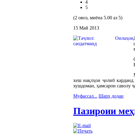
4
5
(2 овоз, миёна 5.00 аз 5)
15 Май 2013
хеш нақлҳои ҷолиб карданд
хушдоман, ҳамсарон саволу ҷ
Муфассал...
Шарҳ додан
Пазироии ме