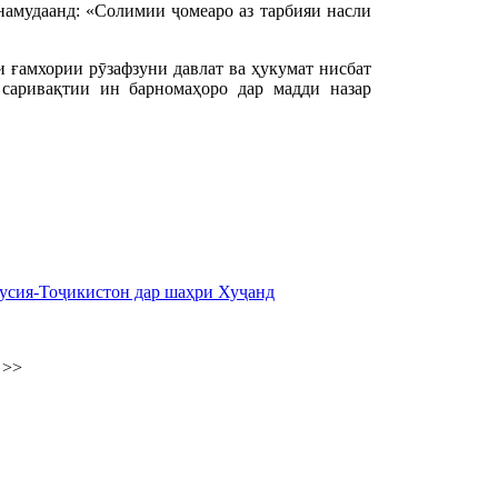
амудаанд: «Солимии ҷомеаро аз тарбияи насли
и ғамхории рӯзафзуни давлат ва ҳукумат нисбат
саривақтии ин барномаҳоро дар мадди назар
усия-Тоҷикистон дар шаҳри Хуҷанд
>>