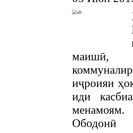
маишӣ, 
коммунал
иҷроияи ҳо
иди касби
менамоям.
Ободонӣ 