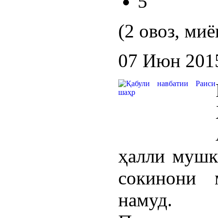
5
(2 овоз, миё
07 Июн 201
ҳалли мушки
сокинони 
намуд.