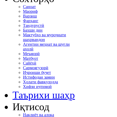
Саноат
Маориф
Варзиш
Фарҳанг
Тандурустӣ
Бахши дин
Мактубҳо ва муроҷиати
шаҳрвандон
Агентии меҳнат ва шуғли
аҳолӣ
Меъморӣ
Матбуот
Сайёҳӣ
Сармоягузорӣ
Иҷроиши буҷет
Истифодаи замин
Ҳолати фавқулодда
Хифзи иҷтимоӣ
Таърихи шаҳр
Иқтисод
Нақлиёт ва алоқа