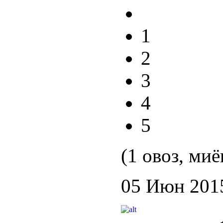
1
2
3
4
5
(1 овоз, миё
05 Июн 201