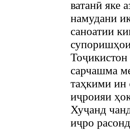
ватанӣ яке 
намудани и
саноатии киш
супоришҳои
Тоҷикистон
сарчашма ме
таҳкими ин 
иҷроияи ҳо
Хуҷанд чанд
иҷро расон