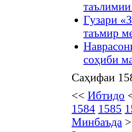
таълимии
Гузари «З
таъмир м
Наврасон
соҳиби м
Саҳифаи 158
<<
Ибтидо
1584
1585
1
Минбаъда