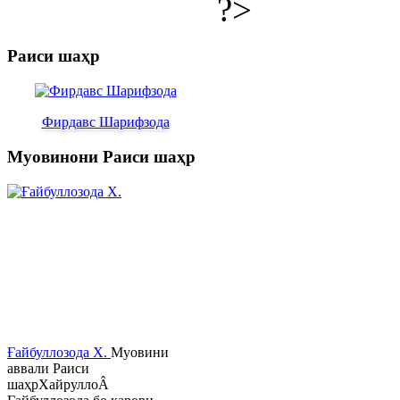
?>
Раиси шаҳр
Фирдавс Шарифзода
Муовинони Раиси шаҳр
Ғайбуллозода Х.
Муовини
аввали Раиси
шаҳрХайруллоÂ