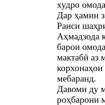
худро омода
Дар ҳамин з
Раиси шаҳр
Аҳмадзода 
барои омод
мактабӣ аз 
корхонаҳои 
мебаранд.
Давоми ду м
роҳбарони 