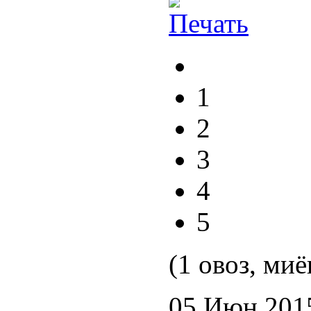
1
2
3
4
5
(1 овоз, миё
05 Июн 201