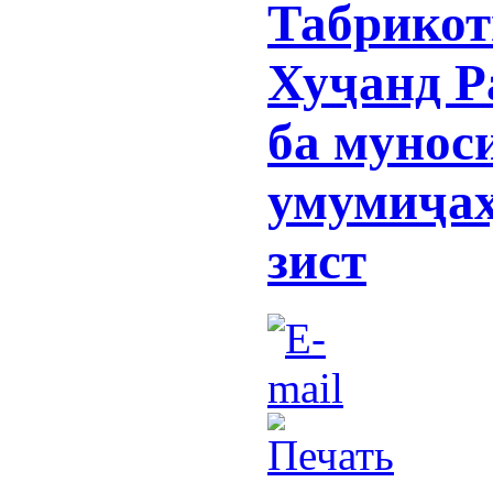
Табрикот
Хуҷанд Р
ба мунос
умумиҷаҳ
зист