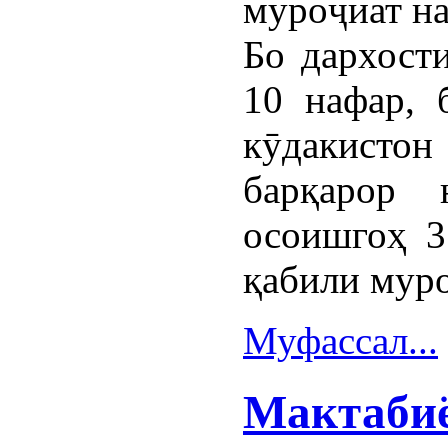
муроҷиат н
Бо дархост
10 нафар, 
кӯдакистон
барқарор 
осоишгоҳ 3
қабили муро
Муфассал...
Мактабиё