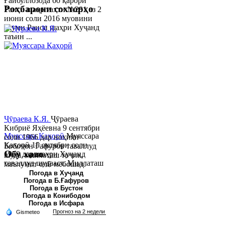
Ғайбуллозода бо қарори
Роҳбарони сохторҳо
Раиси шаҳр таҳти №281 аз 2
июни соли 2016 муовини
якуми Раиси шаҳри Хуҷанд
таъин ...
Ҷӯраева К.Я.
Ҷӯраева
Кибриё Яҳёевна 9 сентябри
Муяссара Қаҳорӣ
Муяссара
соли 1966 дар ноҳияи
Қаҳорӣ 15 октябри соли
Бобоҷон Ғафуров таваллуд
Обу хаво
1979 дар шаҳри Хуҷанд
шуда, миллаташ тоҷик,
таваллуд шудааст. Миллаташ
маълумот олӣ мебошад.
тоҷик. Маълумот олӣ. Соли
Соли 1997 Донишг...
Погода в Хуҷанд
Погода в Б.Ғафуров
2002 Донишгоҳи давлатии
Погода в Бустон
Хуҷанд ба...
Погода в Конибодом
Погода в Исфара