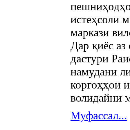
пешниҳодҳо
истеҳсоли м
маркази вил
Дар қиёс аз
дастури Ра
намудани ли
коргоҳҳои 
волидайни м
Муфассал...