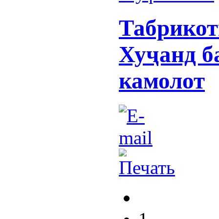
Табрикот
Хуҷанд б
камолот