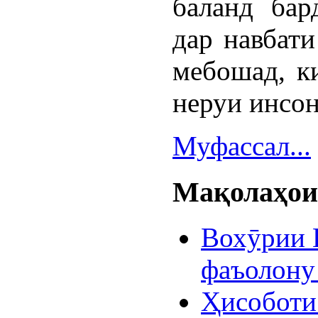
баланд бар
дар навбати
мебошад, к
неруи инсон
Муфассал...
Мақолаҳои 
Вохӯрии 
фаъолону
Ҳисоботи