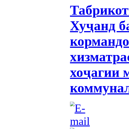
Табрикот
Хуҷанд б
кормандо
хизматра
хоҷагии 
коммуна