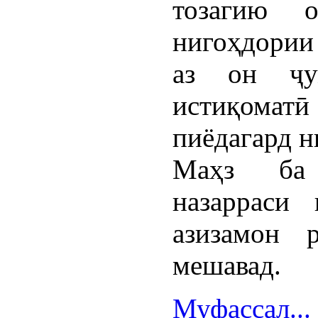
тозагию о
нигоҳдории
аз он ҷу
истиқоматӣ 
пиёдагард н
Маҳз ба 
назарраси
азизамон 
мешавад.
Муфассал...