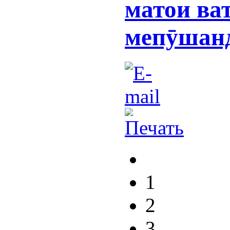
матои ва
мепӯшан
1
2
3