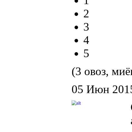
1
2
3
4
5
(3 овоз, миё
05 Июн 201