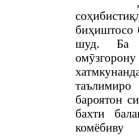
соҳибисти
биҳиштосо 
шуд. Ба 
омӯзгорону
хатмкуна
таълимиро 
бароятон си
бахти бала
комёбиву 