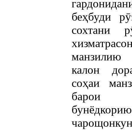
гардонид
беҳбуди рӯ
сохтани 
хизматрас
манзилию 
калон дор
соҳаи ман
барои о
бунёдк
чарощонку