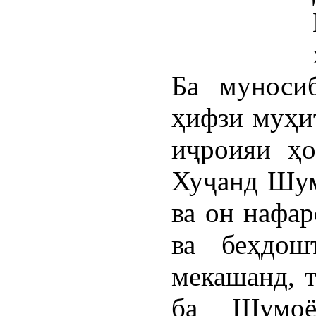
Ба муноси
ҳифзи муҳи
иҷроияи ҳо
Хуҷанд Шум
ва он нафар
ва беҳдош
мекашанд, т
ба Шумоё