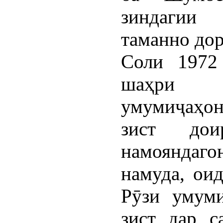
зиндагии
таманно дор
Соли 1972
шаҳри С
умумиҷаҳо
зист до
намояндаг
намуда, ои
Рӯзи умум
зист дар с