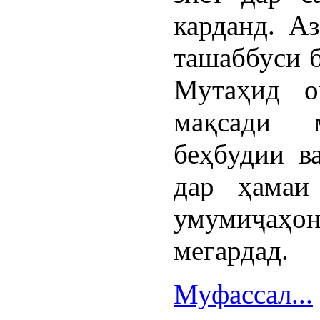
карданд. Аз
ташаббуси 
Мутаҳид о
мақсади 
беҳбудии в
дар ҳамаи
умумиҷаҳо
мегардад.
Муфассал...