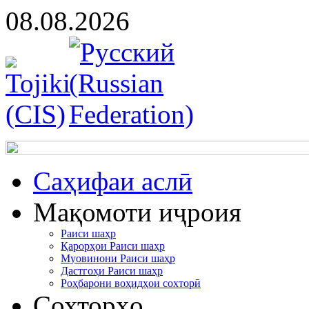
08.08.2026
Cаҳифаи аслӣ
Мақомоти иҷроия
Раиси шаҳр
Қарорҳои Раиси шаҳр
Муовинони Раиси шаҳр
Дастгоҳи Раиси шаҳр
Роҳбарони воҳидҳои сохторӣ
Сохторҳо