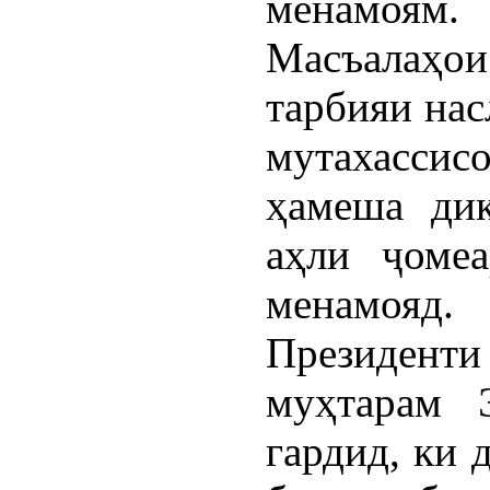
менамоям.
Масъалаҳои
тарбияи нас
мутахасс
ҳамеша диқ
аҳли ҷоме
менамояд
Президенти
муҳтарам 
гардид, ки 