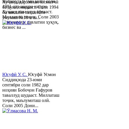
Набизода 9-уми майи соли
Хуҷанд, дар оилаи хизматчӣ
1981 дар шаҳри шаҳри
ба дунё омадааст. Соли 1994
Хуҷанд таваллуд ёфтааст.
ба мактаби таҳсилоти
Миллаташ тоҷик. Соли 2003
умумии №18-и ш...
Донишгоҳи давлатии ҳуқуқ,
бизнес ва ...
Юсуфӣ У. C.
Юсуфӣ Усмон
Сиддиқзода 23-юми
сентябри соли 1982 дар
ноҳияи Бобоҷон Ғафуров
таваллуд шудааст. Миллаташ
тоҷик, маълумоташ олӣ.
Соли 2005 Дони...