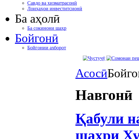
Савдо ва хизматрасонӣ
Лоиҳаҳои инвеститсионӣ
Ба аҳолӣ
Ба сокинони шаҳр
Бойгонӣ
Бойгонии ахборот
Асосӣ
Бойго
Навгонӣ
Қабули н
шаҳри Ху