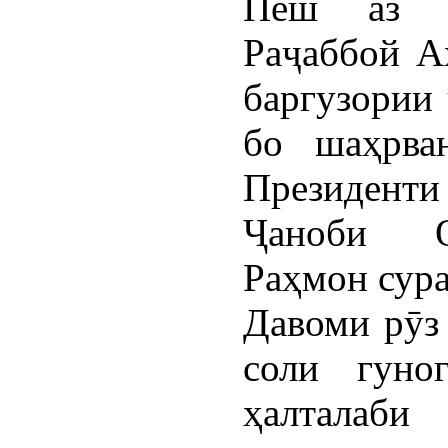
Пеш аз о
Раҷаббой А
баргузории 
бо шаҳрва
Президент
Ҷаноби О
Раҳмон сура
Давоми рӯз
соли гуно
ҳалталаб