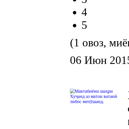
4
5
(1 овоз, миё
06 Июн 201