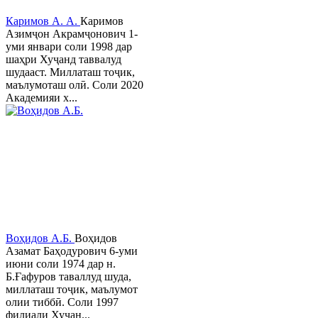
Каримов А. А.
Каримов
Азимҷон Акрамҷонович 1-
уми январи соли 1998 дар
шаҳри Хуҷанд таввалуд
шудааст. Миллаташ тоҷик,
маълумоташ олӣ. Соли 2020
Академияи х...
Воҳидов А.Б.
Воҳидов
Азамат Баҳодурович 6-уми
июни соли 1974 дар н.
Б.Ғафуров таваллуд шуда,
миллаташ тоҷик, маълумот
олии тиббӣ. Соли 1997
филиали Хучан...