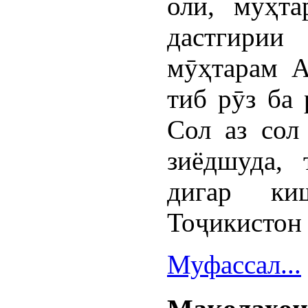
олӣ, мӯҳт
дастгирии
мӯҳтарам А
тиб рӯз ба 
Сол аз сол
зиёдшуда, 
дигар ки
Тоҷикистон 
Муфассал...