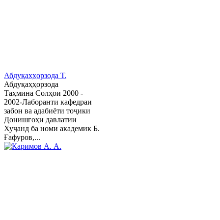
Абдуқаҳҳорзода Т.
Абдуқаҳҳорзода
Таҳмина Солҳои 2000 -
2002-Лаборанти кафедраи
забон ва адабиёти тоҷики
Донишгоҳи давлатии
Хуҷанд ба номи академик Б.
Ғафуров,...