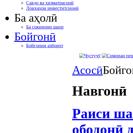
Савдо ва хизматрасонӣ
Лоиҳаҳои инвеститсионӣ
Ба аҳолӣ
Ба сокинони шаҳр
Бойгонӣ
Бойгонии ахборот
Асосӣ
Бойго
Навгонӣ
Раиси ша
ободонӣ 