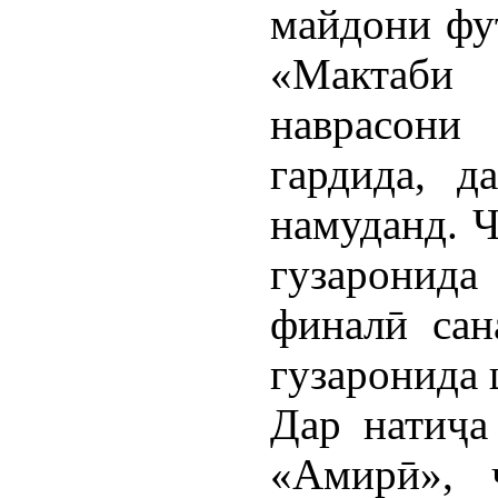
майдони фу
«Мактаби
наврасони
гардида, д
намуданд. Ч
гузаронида
финалӣ сан
гузаронида 
Дар натиҷа
«Амирӣ», ҷ