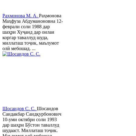
Раҳмонова М. А.
Раҳмонова
Маҳфуза Абдуманоновна 12-
феврали соли 1988 дар
шаҳри Хуҷанд дар оилаи
коргар таваллуд шуда,
миллаташ тоҷик, маълумот
олӣ мебошад. ...
Шосаидов С. С.
Шосаидов
Саидакбар Саидқурбонович
10-уми октябри соли 1993
дар шаҳри Бўстон таваллуд
шудааст. Миллаташ тоҷик.
Маълумот олӣ мебошад.