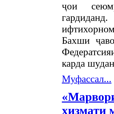
ҷои сеюм
гардиданд.
ифтихорном
Бахши ҷаво
Федератсия
карда шудан
Муфассал...
«Марвори
хизмати 