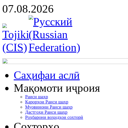
07.08.2026
Cаҳифаи аслӣ
Мақомоти иҷроия
Раиси шаҳр
Қарорҳои Раиси шаҳр
Муовинони Раиси шаҳр
Дастгоҳи Раиси шаҳр
Роҳбарони воҳидҳои сохторӣ
Сохторҳо