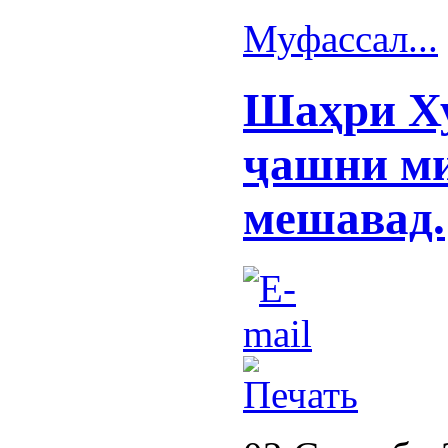
Муфассал...
Шаҳри Ху
ҷашни ми
мешавад.