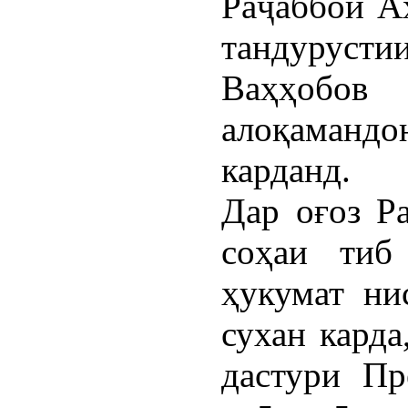
Раҷаббой Аҳ
тандурус
Ваҳҳобов
алоқаманд
карданд.
Дар оғоз Р
соҳаи тиб
ҳукумат ни
сухан карда
дастури Пр