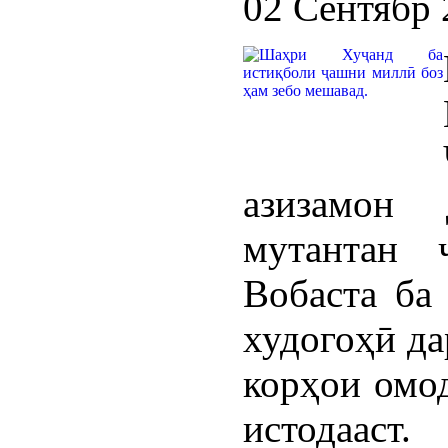
02 Сентябр 
азизамон 
мутантан 
Вобаста ба
худогоҳӣ да
корҳои омод
истодааст.