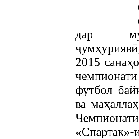
дар мус
ҷумҳуриявӣ
2015 санаҳо
чемпионат
футбол бай
ва маҳаллаҳ
Чемпионати
«Спартак