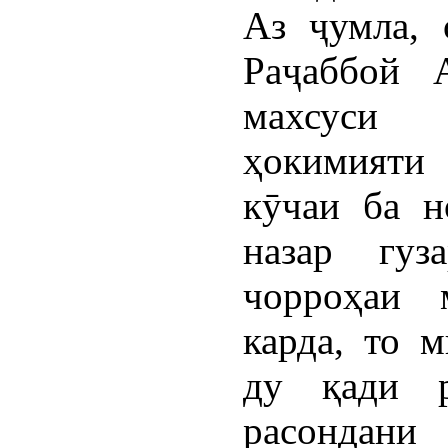
Аз ҷумла, 
Раҷаббой 
махсуси
ҳокимияти
кӯчаи ба н
назар гуз
чорроҳаи 
карда, то 
ду қади 
расонда