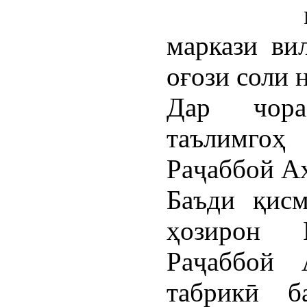
маркази вил
оғози соли 
Дар чора
таълимго
Раҷаббой А
Баъди қисм
ҳозирон 
Раҷаббой 
табрикӣ б