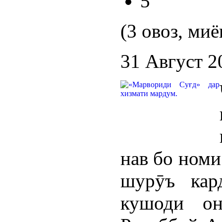
5
(3 овоз, миё
31 Август 2
нав бо номи
шурӯъ кар
кушоди о