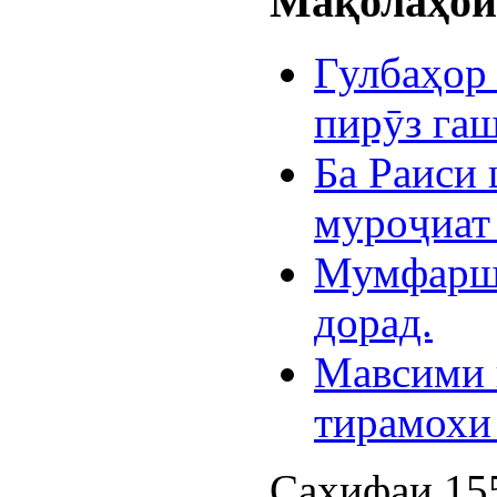
Мақолаҳои 
Гулбаҳор
пирӯз гаш
Ба Раиси
муроҷиат
Мумфаршк
дорад.
Мавсими 
тирамохи 
Саҳифаи 155