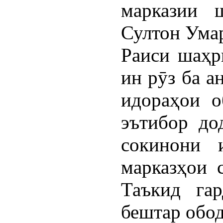
марказии 
Султон Ума
Раиси шаҳр
ин рӯз ба а
идораҳои о
эътибор до
сокинони 
марказҳои 
Таъкид га
бештар обод