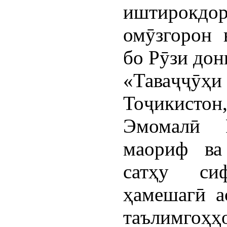
иштирок
омӯзгорон 
бо Рӯзи дон
«Таваҷҷӯҳ
Тоҷикистон
Эмомалӣ 
маориф ва
сатҳу си
ҳамешагӣ а
таълимгоҳ