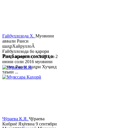
Ғайбуллозода Х.
Муовини
аввали Раиси
шаҳрХайруллоÂ
Ғайбуллозода бо қарори
Роҳбарони сохторҳо
Раиси шаҳр таҳти №281 аз 2
июни соли 2016 муовини
якуми Раиси шаҳри Хуҷанд
таъин ...
Ҷӯраева К.Я.
Ҷӯраева
Кибриё Яҳёевна 9 сентябри