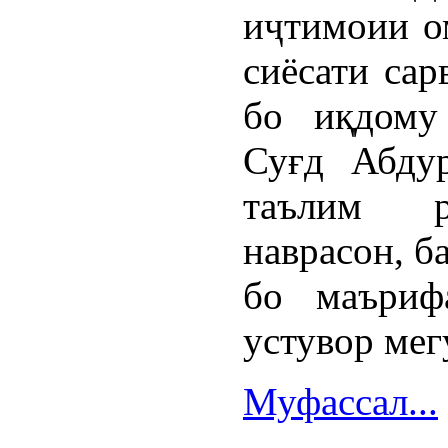
иҷтимоии о
сиёсати сар
бо иқдому
Суғд Абду
таълим р
наврасон, б
бо маъриф
устувор мег
Муфассал...