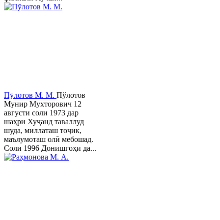
Пӯлотов М. М.
Пўлотов
Мунир Мухторович 12
августи соли 1973 дар
шаҳри Хуҷанд таваллуд
шуда, миллаташ тоҷик,
маълумоташ олӣ мебошад.
Соли 1996 Донишгоҳи да...