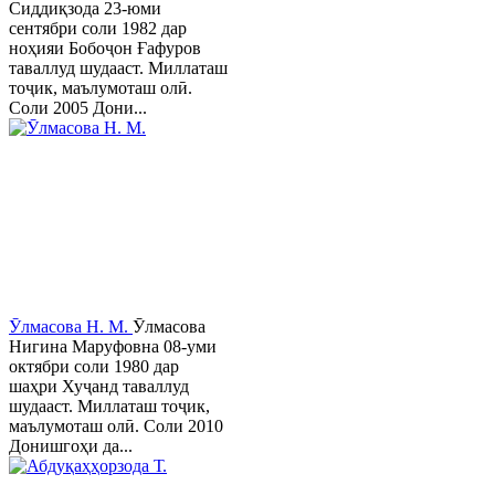
Сиддиқзода 23-юми
сентябри соли 1982 дар
ноҳияи Бобоҷон Ғафуров
таваллуд шудааст. Миллаташ
тоҷик, маълумоташ олӣ.
Соли 2005 Дони...
Ӯлмасова Н. М.
Ӯлмасова
Нигина Маруфовна 08-уми
октябри соли 1980 дар
шаҳри Хуҷанд таваллуд
шудааст. Миллаташ тоҷик,
маълумоташ олӣ. Соли 2010
Донишгоҳи да...