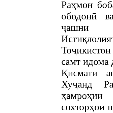
Раҳмон боб
ободонӣ в
ҷашни п
Истиқлоли
Тоҷикистон 
самт идома 
Қисмати а
Хуҷанд Ра
ҳамроҳи
сохторҳои ш