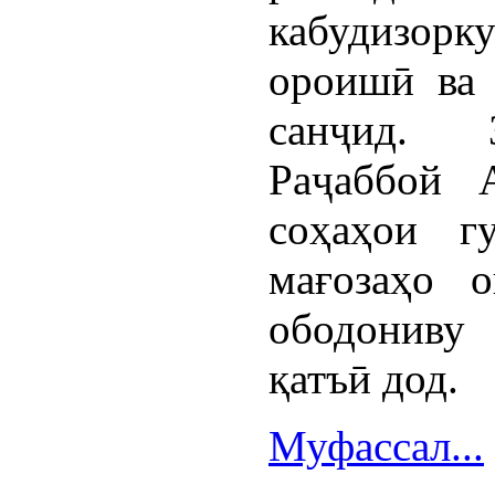
кабудизорк
ороишӣ ва 
санҷид. З
Раҷаббой 
соҳаҳои г
мағозаҳо 
ободониву
қатъӣ дод.
Муфассал...