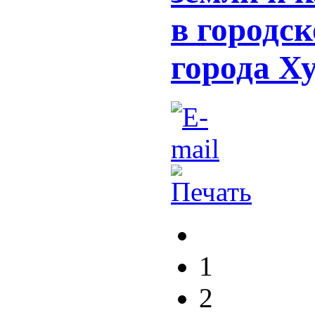
в городс
города Х
1
2