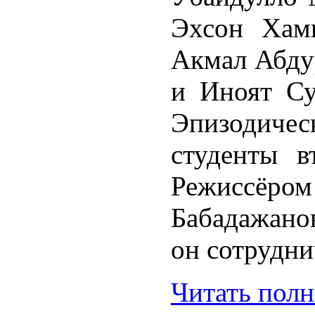
Эхсон Хам
Акмал Абду
и Иноят Су
Эпизодич
студенты в
Режиссёром 
Бабадажанов
он сотрудни
Читать пол