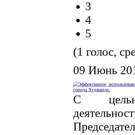
3
4
5
(1 голос, ср
09 Июнь 20
С цель
деятельнос
Председа