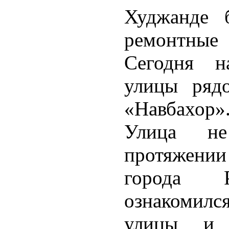
Худжанде 
ремонтные
Сегодня на
улицы ряд
«Навбахор»
Улица не
протяжени
города Р
ознакомился
улицы и в