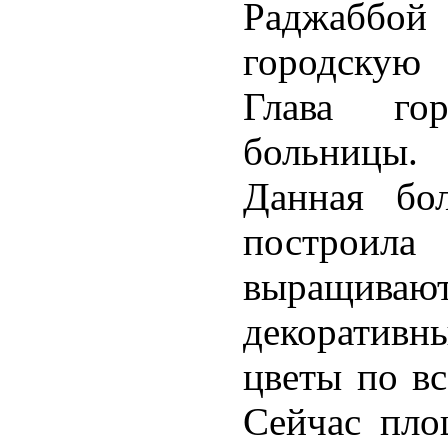
Раджаббо
городскую
Глава го
больницы.
Данная бо
построил
выращи
декоративн
цветы по вс
Сейчас пло