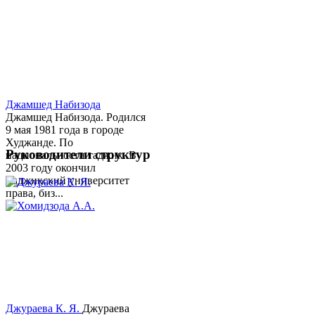
Джамшед Набизода
Джамшед Набизода. Родился
9 мая 1981 года в городе
Худжанде. По
Руководители структур
национальности таджик. В
2003 году окончил
Таджикский университет
права, биз...
Джураева К. Я.
Джураева