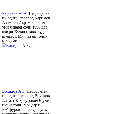
Каримов А. А.
Недоступен
ни однин перевод.Каримов
Азимҷон Акрамҷонович 1-
уми январи соли 1998 дар
шаҳри Хуҷанд таввалуд
шудааст. Миллаташ тоҷик,
маълумота...
Воҳидов А.Б.
Недоступен
ни однин перевод.Воҳидов
Азамат Баҳодурович 6-уми
июни соли 1974 дар н.
Б.Ғафуров таваллуд шуда,