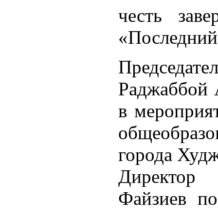
честь заве
«Последний
Председа
Раджаббой 
в мероприя
общеобраз
города Худж
Директор
Файзиев по