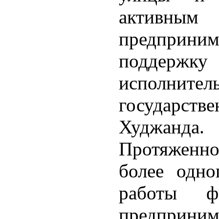
актив
предприн
поддер
исполн
государст
Худжанда.
Протяженн
более одно
работы ф
предприним