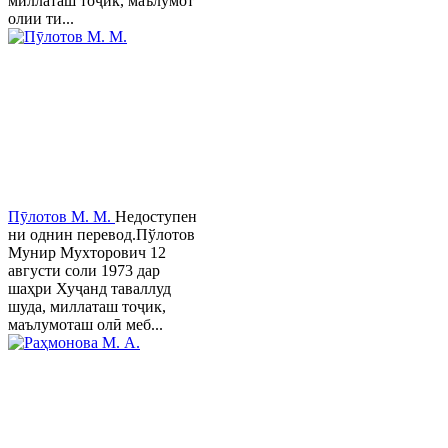
миллаташ тоҷик, маълумот
олии ти...
Пӯлотов М. М.
Недоступен
ни однин перевод.Пўлотов
Мунир Мухторович 12
августи соли 1973 дар
шаҳри Хуҷанд таваллуд
шуда, миллаташ тоҷик,
маълумоташ олӣ меб...