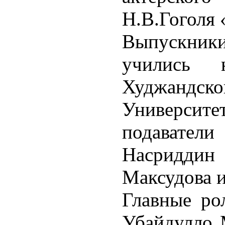
Н.В.Гоголя 
Выпускники
учились 
Худжандск
Университе
подавате
Насридд
Максудова и
Главные ро
Убайдулло 