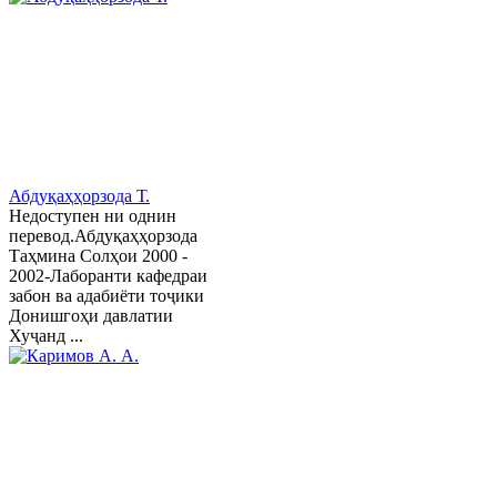
Абдуқаҳҳорзода Т.
Недоступен ни однин
перевод.Абдуқаҳҳорзода
Таҳмина Солҳои 2000 -
2002-Лаборанти кафедраи
забон ва адабиёти тоҷики
Донишгоҳи давлатии
Хуҷанд ...