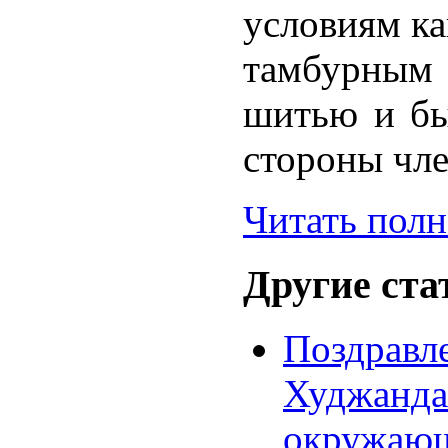
условиям к
тамбурны
шитью и бы
стороны чл
Читать пол
Другие стат
Поздравл
Худжанда
окружающ