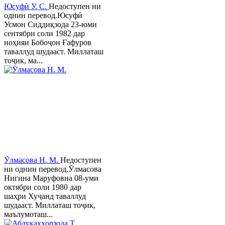
Юсуфӣ У. C.
Недоступен ни
однин перевод.Юсуфӣ
Усмон Сиддиқзода 23-юми
сентябри соли 1982 дар
ноҳияи Бобоҷон Ғафуров
таваллуд шудааст. Миллаташ
тоҷик, ма...
Ӯлмасова Н. М.
Недоступен
ни однин перевод.Ӯлмасова
Нигина Маруфовна 08-уми
октябри соли 1980 дар
шаҳри Хуҷанд таваллуд
шудааст. Миллаташ тоҷик,
маълумоташ...