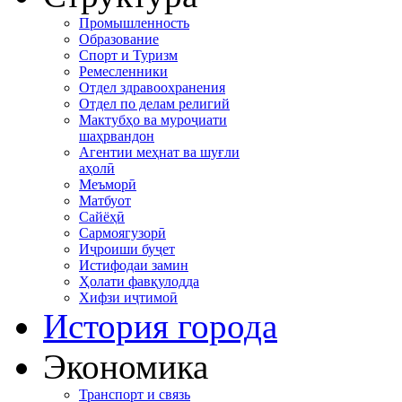
Промышленность
Образование
Спорт и Туризм
Ремесленники
Отдел здравоохранения
Отдел по делам религий
Мактубҳо ва муроҷиати
шаҳрвандон
Агентии меҳнат ва шуғли
аҳолӣ
Меъморӣ
Матбуот
Сайёҳӣ
Сармоягузорӣ
Иҷроиши буҷет
Истифодаи замин
Ҳолати фавқулодда
Хифзи иҷтимоӣ
История города
Экономика
Транспорт и связь