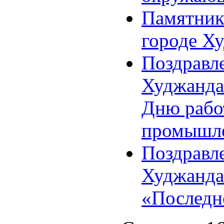
Памятник
городе Х
Поздравл
Худжанда
Дню рабо
промышле
Поздравле
Худжанда
«Последн