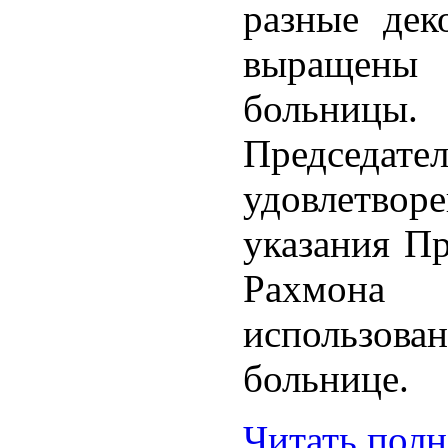
разные дек
выращен
больницы.
Председа
удовлетворе
указания П
Рахмон
использо
больнице.
Читать пол