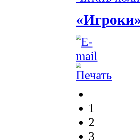
«Игроки» 
1
2
3