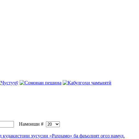
Намоиши #
 кудакистони хусусии «Раҳнамо» ба фаъолият оғоз намуд.