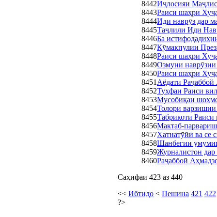
8442
Иҷлосияи Маҷлис
8443
Раиси шаҳри Хуҷа
8444
Иди наврӯз дар м
8445
Таҷлили Иди Нав
8446
Ба истифодадиҳи
8447
Кӯмакпулии През
8448
Раиси шаҳри Хуҷ
8449
Озмуни наврӯзии
8450
Раиси шаҳри Хуҷа
8451
Аёдати Раҷаббой 
8452
Туҳфаи Раиси вил
8453
Мусобиқаи шоҳмо
8454
Толори варзишии 
8455
Табрикоти Раиси
8456
Мактаб-парвариш
8457
Хатнатӯйӣ ва се 
8458
Шанбегии умумиш
8459
Журналистон дар 
8460
Раҷаббой Аҳмадз
Саҳифаи 423 аз 440
<<
Ибтидо
<
Пешина
421
422
?>