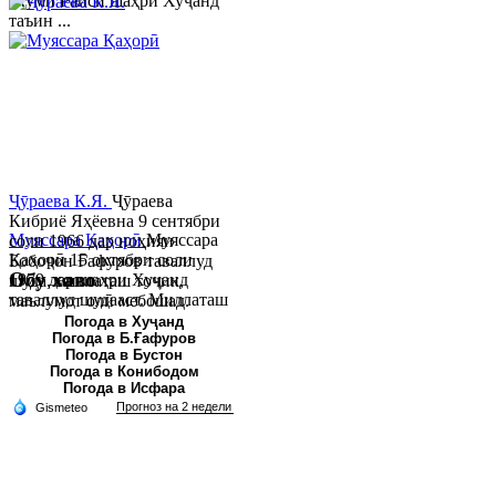
якуми Раиси шаҳри Хуҷанд
таъин ...
Ҷӯраева К.Я.
Ҷӯраева
Кибриё Яҳёевна 9 сентябри
Муяссара Қаҳорӣ
Муяссара
соли 1966 дар ноҳияи
Қаҳорӣ 15 октябри соли
Бобоҷон Ғафуров таваллуд
Обу хаво
1979 дар шаҳри Хуҷанд
шуда, миллаташ тоҷик,
таваллуд шудааст. Миллаташ
маълумот олӣ мебошад.
тоҷик. Маълумот олӣ. Соли
Соли 1997 Донишг...
Погода в Хуҷанд
Погода в Б.Ғафуров
2002 Донишгоҳи давлатии
Погода в Бустон
Хуҷанд ба...
Погода в Конибодом
Погода в Исфара