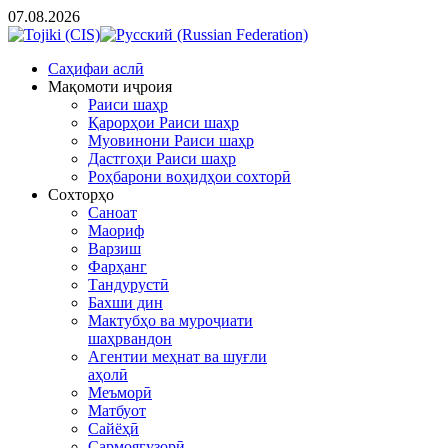
07.08.2026
Cаҳифаи аслӣ
Мақомоти иҷроия
Раиси шаҳр
Қарорҳои Раиси шаҳр
Муовинони Раиси шаҳр
Дастгоҳи Раиси шаҳр
Роҳбарони воҳидҳои сохторӣ
Сохторҳо
Саноат
Маориф
Варзиш
Фарҳанг
Тандурустӣ
Бахши дин
Мактубҳо ва муроҷиати
шаҳрвандон
Агентии меҳнат ва шуғли
аҳолӣ
Меъморӣ
Матбуот
Сайёҳӣ
Сармоягузорӣ