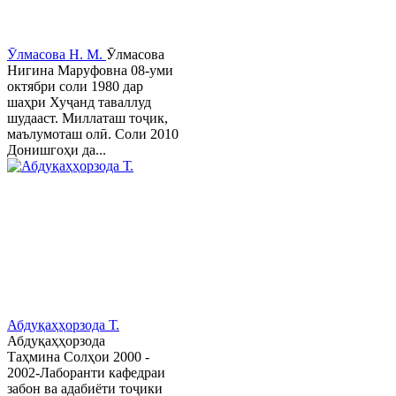
Ӯлмасова Н. М.
Ӯлмасова
Нигина Маруфовна 08-уми
октябри соли 1980 дар
шаҳри Хуҷанд таваллуд
шудааст. Миллаташ тоҷик,
маълумоташ олӣ. Соли 2010
Донишгоҳи да...
Абдуқаҳҳорзода Т.
Абдуқаҳҳорзода
Таҳмина Солҳои 2000 -
2002-Лаборанти кафедраи
забон ва адабиёти тоҷики