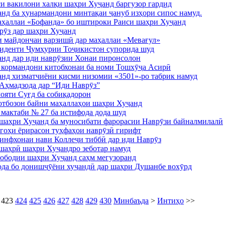
и вакилони халқи шаҳри Хуҷанд баргузор гардид
нд ба ҳунармандони минтақаи ҷануб изҳори сипос намуд.
аҳаллаи «Бофанда» бо иштироки Раиси шаҳри Хуҷанд
рӯз дар шаҳри Хуҷанд
и майдончаи варзишӣ дар маҳаллаи «Мевағул»
иденти Ҷумҳурии Тоҷикистон супорида шуд
анд дар иди наврӯзии Хонаи пиронсолон
 кормандони китобхонаи ба номи Тошхӯҷа Асирӣ
нд хизматчиёни қисми низомии «3501»-ро табрик намуд
Аҳмадзода дар “Иди Наврӯз”
ояти Суғд ба собиқадорон
тбозон байни маҳаллаҳои шаҳри Хуҷанд
мактаби № 27 ба истифода дода шуд
 шаҳри Хуҷанд ба муносибати фарорасии Наврӯзи байналмилалӣ
гоҳи ёрирасон туҳфаҳои наврӯзӣ гирифт
синфхонаи нави Коллеҷи тиббӣ дар иди Наврӯз
аҳрӣ шаҳри Хуҷандро зеботар намуд
ободии шаҳри Хуҷанд саҳм мегузоранд
ода бо донишҷӯёни хуҷандӣ дар шаҳри Душанбе вохӯрд
423
424
425
426
427
428
429
430
Минбаъда
>
Интиҳо
>>