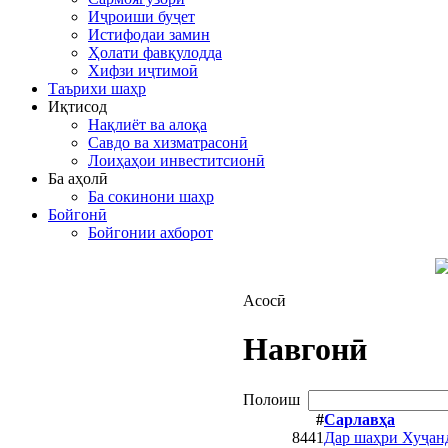
Иҷроиши буҷет
Истифодаи замин
Ҳолати фавқулодда
Хифзи иҷтимоӣ
Таърихи шаҳр
Иқтисод
Нақлиёт ва алоқа
Савдо ва хизматрасонӣ
Лоиҳаҳои инвеститсионӣ
Ба аҳолӣ
Ба сокинони шаҳр
Бойгонӣ
Бойгонии ахборот
Асосӣ
Навгонӣ
Полоиш
#
Сарлавҳа
8441
Дар шаҳри Хуҷанд