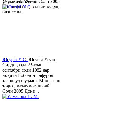
Миллаташ тоҷик. Соли 2003
умумии №18-и ш...
Донишгоҳи давлатии ҳуқуқ,
бизнес ва ...
Юсуфӣ У. C.
Юсуфӣ Усмон
Сиддиқзода 23-юми
сентябри соли 1982 дар
ноҳияи Бобоҷон Ғафуров
таваллуд шудааст. Миллаташ
тоҷик, маълумоташ олӣ.
Соли 2005 Дони...