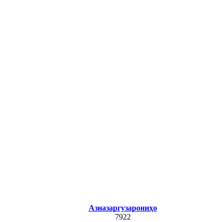
Азназаргузарониҳо
7922