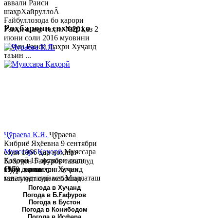
аввали Раиси
шаҳрХайруллоÂ
Ғайбуллозода бо қарори
Роҳбарони сохторҳо
Раиси шаҳр таҳти №281 аз 2
июни соли 2016 муовини
якуми Раиси шаҳри Хуҷанд
таъин ...
Ҷӯраева К.Я.
Ҷӯраева
Кибриё Яҳёевна 9 сентябри
Муяссара Қаҳорӣ
Муяссара
соли 1966 дар ноҳияи
Қаҳорӣ 15 октябри соли
Бобоҷон Ғафуров таваллуд
Обу хаво
1979 дар шаҳри Хуҷанд
шуда, миллаташ тоҷик,
таваллуд шудааст. Миллаташ
маълумот олӣ мебошад.
тоҷик. Маълумот олӣ. Соли
Соли 1997 Донишг...
Погода в Хуҷанд
Погода в Б.Ғафуров
2002 Донишгоҳи давлатии
Погода в Бустон
Хуҷанд ба...
Погода в Конибодом
Погода в Исфара