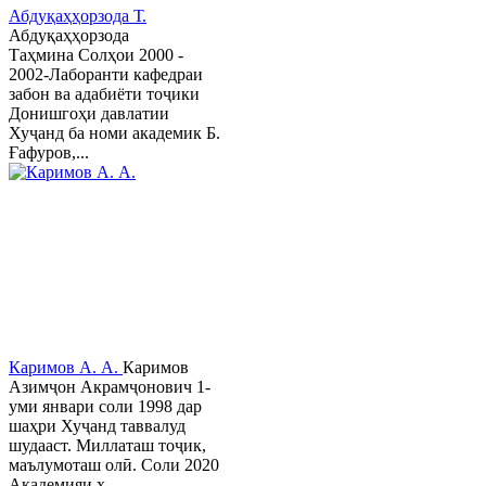
Абдуқаҳҳорзода Т.
Абдуқаҳҳорзода
Таҳмина Солҳои 2000 -
2002-Лаборанти кафедраи
забон ва адабиёти тоҷики
Донишгоҳи давлатии
Хуҷанд ба номи академик Б.
Ғафуров,...
Каримов А. А.
Каримов
Азимҷон Акрамҷонович 1-
уми январи соли 1998 дар
шаҳри Хуҷанд таввалуд
шудааст. Миллаташ тоҷик,
маълумоташ олӣ. Соли 2020
Академияи х...