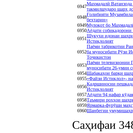
Маҳмадалӣ Ватанзода
6947
такмилшударо шарҳ д
Ғолибияти Музамбила 
6948
беҳтарин»
6949
Мулоқот бо Маҳмадал
6950
Аёдати собиқадорони 
Шукуҳи идонаи шаҳри
6951
Истиқлолият
Паёми табрикотии Ра
6952
ба муносибати Рӯзи И
Тоҷикистон
Паёми телевизионии 
6953
муносибати 26-умин с
6954
Шабакаҳои барқи шаҳ
6955
«Файзи Истиқлол»- н
Қадршиносии пешқада
6956
Истиқлолият
6957
Аёдати 94 нафар кӯда
6958
Таъмири роҳҳои шаҳри
6959
Ярмарка-фурӯши маҳс
6960
Шанбегии умумишаҳрӣ
Саҳифаи 348