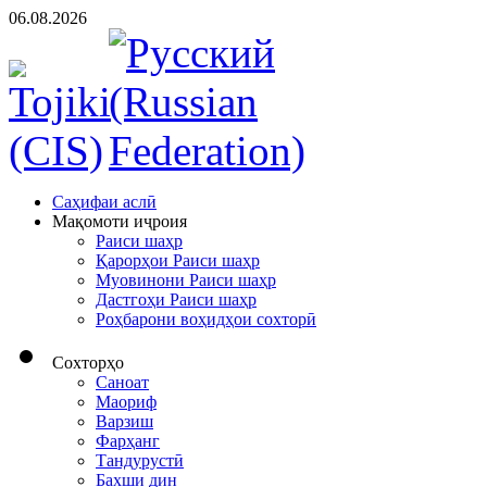
06.08.2026
Cаҳифаи аслӣ
Мақомоти иҷроия
Раиси шаҳр
Қарорҳои Раиси шаҳр
Муовинони Раиси шаҳр
Дастгоҳи Раиси шаҳр
Роҳбарони воҳидҳои сохторӣ
Сохторҳо
Саноат
Маориф
Варзиш
Фарҳанг
Тандурустӣ
Бахши дин