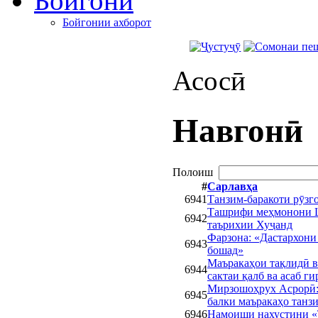
Бойгонӣ
Бойгонии ахборот
Асосӣ
Навгонӣ
Полоиш
#
Сарлавҳа
6941
Танзим-баракоти рӯзг
Ташрифи меҳмонони 
6942
таърихии Хуҷанд
Фарзона: «Дастархони
6943
бошад»
Маъракаҳои тақлидӣ в
6944
сактаи қалб ва асаб г
Мирзошоҳрух Асрорӣ:
6945
балки маъракаҳо танз
6946
Намоиши нахустини «