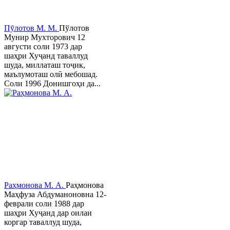
Пӯлотов М. М.
Пўлотов
Мунир Мухторович 12
августи соли 1973 дар
шаҳри Хуҷанд таваллуд
шуда, миллаташ тоҷик,
маълумоташ олӣ мебошад.
Соли 1996 Донишгоҳи да...
Раҳмонова М. А.
Раҳмонова
Маҳфуза Абдуманоновна 12-
феврали соли 1988 дар
шаҳри Хуҷанд дар оилаи
коргар таваллуд шуда,