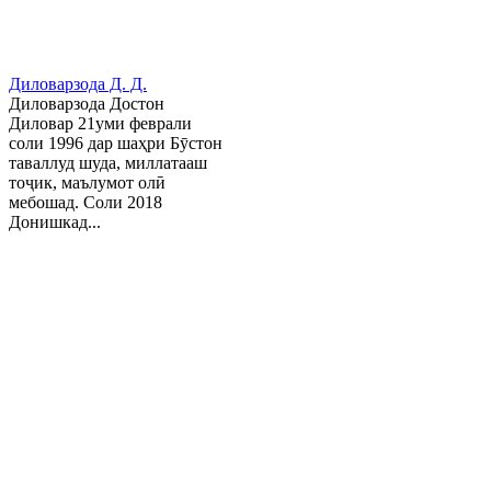
Диловарзода Д. Д.
Диловарзода Достон
Диловар 21уми феврали
соли 1996 дар шаҳри Бӯстон
таваллуд шуда, миллатааш
тоҷик, маълумот олӣ
мебошад. Соли 2018
Донишкад...