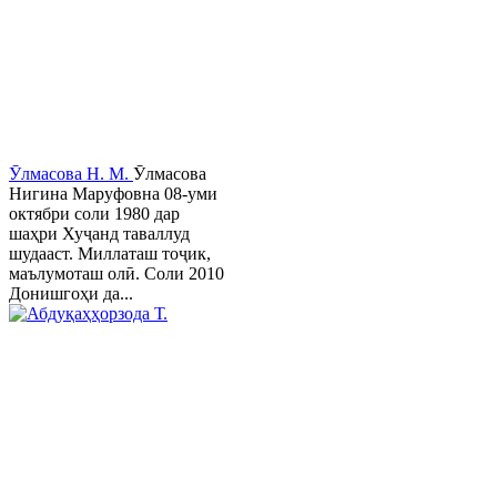
Ӯлмасова Н. М.
Ӯлмасова
Нигина Маруфовна 08-уми
октябри соли 1980 дар
шаҳри Хуҷанд таваллуд
шудааст. Миллаташ тоҷик,
маълумоташ олӣ. Соли 2010
Донишгоҳи да...