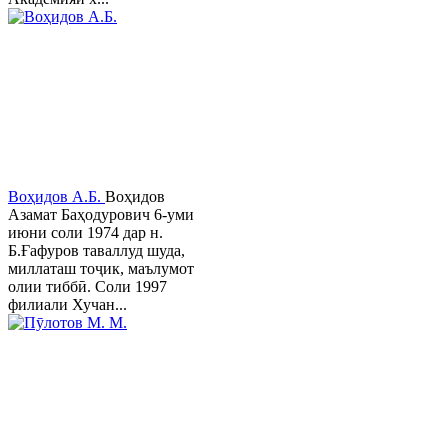
Воҳидов А.Б.
Воҳидов
Азамат Баҳодурович 6-уми
июни соли 1974 дар н.
Б.Ғафуров таваллуд шуда,
миллаташ тоҷик, маълумот
олии тиббӣ. Соли 1997
филиали Хучан...