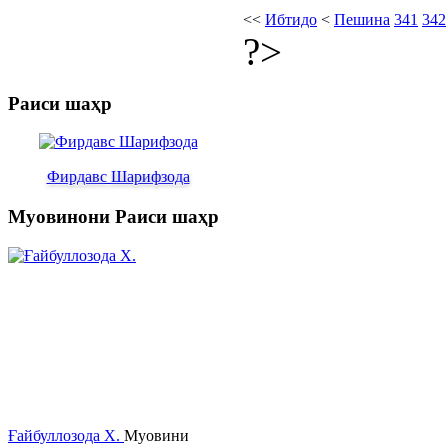
<<
Ибтидо
<
Пешина
341
342
?>
Раиси шаҳр
Фирдавс Шарифзода
Муовинони Раиси шаҳр
Ғайбуллозода Х.
Муовини