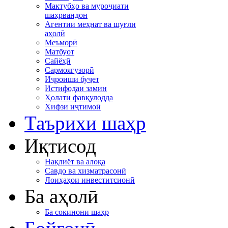
Мактубҳо ва муроҷиати
шаҳрвандон
Агентии меҳнат ва шуғли
аҳолӣ
Меъморӣ
Матбуот
Сайёҳӣ
Сармоягузорӣ
Иҷроиши буҷет
Истифодаи замин
Ҳолати фавқулодда
Хифзи иҷтимоӣ
Таърихи шаҳр
Иқтисод
Нақлиёт ва алоқа
Савдо ва хизматрасонӣ
Лоиҳаҳои инвеститсионӣ
Ба аҳолӣ
Ба сокинони шаҳр