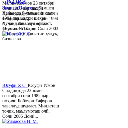
"Кова"
Маликисломов 23 октябри
Ҷамшед Набизода
Ҷамшед
соли 1986 дар шаҳри
Набизода 9-уми майи соли
Хуҷанд, дар оилаи хизматчӣ
1981 дар шаҳри шаҳри
ба дунё омадааст. Соли 1994
Хуҷанд таваллуд ёфтааст.
ба мактаби таҳсилоти
Миллаташ тоҷик. Соли 2003
умумии №18-и ш...
Донишгоҳи давлатии ҳуқуқ,
бизнес ва ...
Юсуфӣ У. C.
Юсуфӣ Усмон
Сиддиқзода 23-юми
сентябри соли 1982 дар
ноҳияи Бобоҷон Ғафуров
таваллуд шудааст. Миллаташ
тоҷик, маълумоташ олӣ.
Соли 2005 Дони...