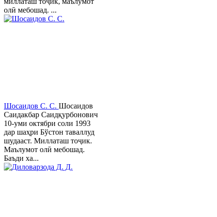
миллаташ тоҷик, маълумот
олӣ мебошад. ...
Шосаидов С. С.
Шосаидов
Саидакбар Саидқурбонович
10-уми октябри соли 1993
дар шаҳри Бўстон таваллуд
шудааст. Миллаташ тоҷик.
Маълумот олӣ мебошад.
Баъди ха...