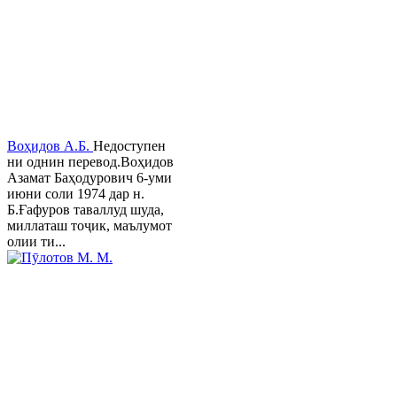
Воҳидов А.Б.
Недоступен
ни однин перевод.Воҳидов
Азамат Баҳодурович 6-уми
июни соли 1974 дар н.
Б.Ғафуров таваллуд шуда,
миллаташ тоҷик, маълумот
олии ти...