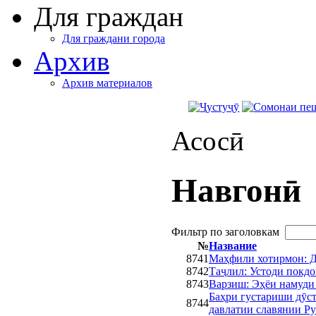
Для граждан
Для граждани города
Архив
Архив материалов
Асосӣ
Навгонӣ
Фильтр по заголовкам
№
Название
8741
Маҳфили хотирмон: Д
8742
Таҷлил: Устоди покд
8743
Варзиш: Эҳёи намуди
Баҳри густариши дӯс
8744
давлатии славянии Р