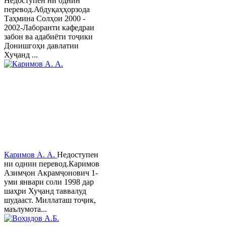
Недоступен ни однин
перевод.Абдуқаҳҳорзода
Таҳмина Солҳои 2000 -
2002-Лаборанти кафедраи
забон ва адабиёти тоҷики
Донишгоҳи давлатии
Хуҷанд ...
Каримов А. А.
Недоступен
ни однин перевод.Каримов
Азимҷон Акрамҷонович 1-
уми январи соли 1998 дар
шаҳри Хуҷанд таввалуд
шудааст. Миллаташ тоҷик,
маълумота...