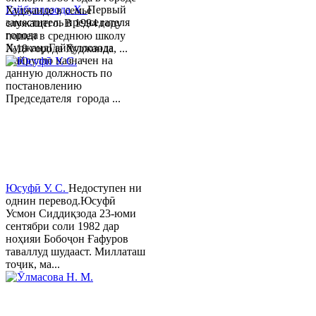
Гайбуллозода Х.
Первый
Худжанде в семье
заместитель председателя
служащего. В 1994 году
города
пошел в среднюю школу
ХуджандГайбуллозода
№18 города Худжанда, ...
Хайрулло назначен на
данную должность по
постановлению
Председателя города ...
Юсуфӣ У. C.
Недоступен ни
однин перевод.Юсуфӣ
Усмон Сиддиқзода 23-юми
сентябри соли 1982 дар
ноҳияи Бобоҷон Ғафуров
таваллуд шудааст. Миллаташ
тоҷик, ма...