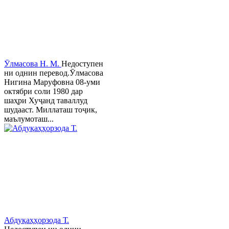
Ӯлмасова Н. М.
Недоступен
ни однин перевод.Ӯлмасова
Нигина Маруфовна 08-уми
октябри соли 1980 дар
шаҳри Хуҷанд таваллуд
шудааст. Миллаташ тоҷик,
маълумоташ...
Абдуқаҳҳорзода Т.