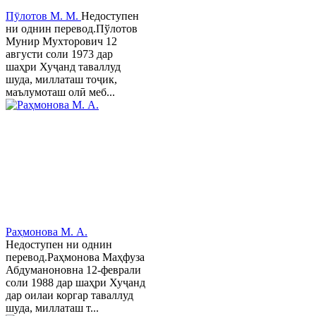
Пӯлотов М. М.
Недоступен
ни однин перевод.Пўлотов
Мунир Мухторович 12
августи соли 1973 дар
шаҳри Хуҷанд таваллуд
шуда, миллаташ тоҷик,
маълумоташ олӣ меб...
Раҳмонова М. А.
Недоступен ни однин
перевод.Раҳмонова Маҳфуза
Абдуманоновна 12-феврали
соли 1988 дар шаҳри Хуҷанд
дар оилаи коргар таваллуд
шуда, миллаташ т...