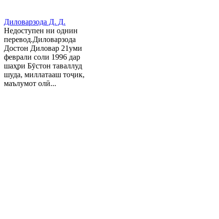
Диловарзода Д. Д.
Недоступен ни однин
перевод.Диловарзода
Достон Диловар 21уми
феврали соли 1996 дар
шаҳри Бӯстон таваллуд
шуда, миллатааш тоҷик,
маълумот олӣ...