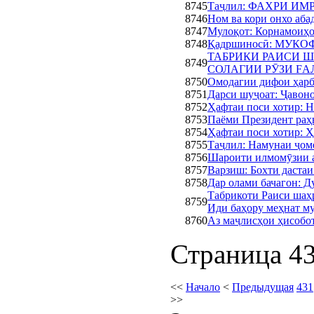
8745
Таҷлил: ФАХРИ ИМ
8746
Ном ва кори онхо аба
8747
Мулоқот: Корнамоиҳо
8748
Қадршиносӣ: МУК
ТАБРИКИ РАИСИ Ш
8749
СОЛАГИИ РӮЗИ FА
8750
Омодагии дифои ҳарб
8751
Дарси шуҷоат: Ҷавон
8752
Ҳафтаи поси хотир: 
8753
Паёми Президент раҳ
8754
Ҳафтаи поси хоти
8755
Таҷлил: Намунаи ҷом
8756
Шароити илмомӯзии
8757
Варзиш: Бохти дастаи
8758
Дар олами бачагон: Д
Табрикоти Раиси шаҳ
8759
Иди баҳору меҳнат м
8760
Аз маҷлисҳои ҳисобо
Страница 43
<<
Начало
<
Предыдущая
431
>>