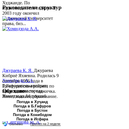
Худжанде. По
Руководители структур
национальности таджик. В
2003 году окончил
Таджикский университет
права, биз...
Джураева К. Я.
Джураева
Кибриё Яхяевна. Родилась 9
Хомидзода А.А.
сентября 1966 года в
Руководитель аппарата
Б.Гафуровском районе, по
Обу хаво
председателя города
национальности таджичка.
Хомидзода Абдувахоб
Имеет высшее образование.
Абдумаджид родился 8
В 1997 ...
Погода в Хуҷанд
Погода в Б.Ғафуров
июня 1978 года в городе
Погода в Бустон
Худжанде. По
Погода в Конибодом
национальности...
Погода в Исфара