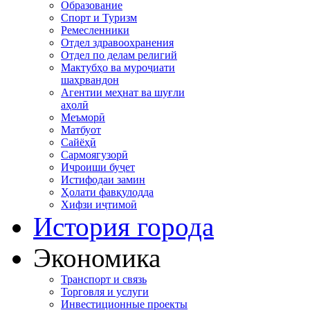
Образование
Спорт и Туризм
Ремесленники
Отдел здравоохранения
Отдел по делам религий
Мактубҳо ва муроҷиати
шаҳрвандон
Агентии меҳнат ва шуғли
аҳолӣ
Меъморӣ
Матбуот
Сайёҳӣ
Сармоягузорӣ
Иҷроиши буҷет
Истифодаи замин
Ҳолати фавқулодда
Хифзи иҷтимоӣ
История города
Экономика
Транспорт и связь
Торговля и услуги
Инвестиционные проекты