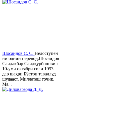
Шосаидов С. С.
Недоступен
ни однин перевод.Шосаидов
Саидакбар Саидқурбонович
10-уми октябри соли 1993
дар шаҳри Бўстон таваллуд
шудааст. Миллаташ тоҷик.
Ма...