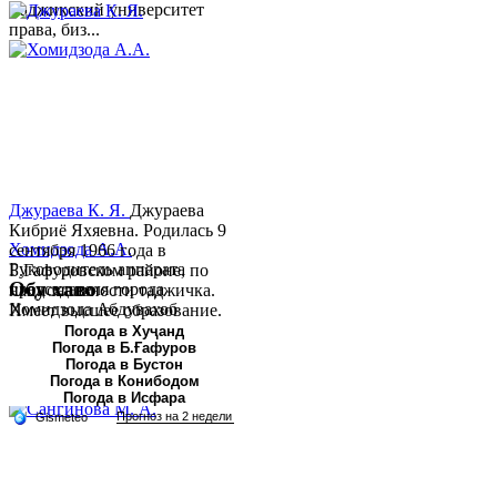
Таджикский университет
права, биз...
Джураева К. Я.
Джураева
Кибриё Яхяевна. Родилась 9
Хомидзода А.А.
сентября 1966 года в
Руководитель аппарата
Б.Гафуровском районе, по
Обу хаво
председателя города
национальности таджичка.
Хомидзода Абдувахоб
Имеет высшее образование.
Абдумаджид родился 8
В 1997 ...
Погода в Хуҷанд
Погода в Б.Ғафуров
июня 1978 года в городе
Погода в Бустон
Худжанде. По
Погода в Конибодом
национальности...
Погода в Исфара