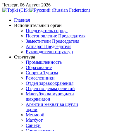
Четверг, 06 Август 2026
Главная
Исполнительный орган
Председатель города
Постоновление Председателя
Заместители Председателя
Аппарат Председателя
Руководители структур
Структура
Промышленность
Образование
Спорт и Туризм
Ремесленники
Отдел здравоохранения
Отдел по делам религий
Мактубҳо ва муроҷиати
шаҳрвандон
Агентии меҳнат ва шуғли
аҳолӣ
Меъморӣ
Матбуот
Сайёҳӣ
Сармоягузорӣ