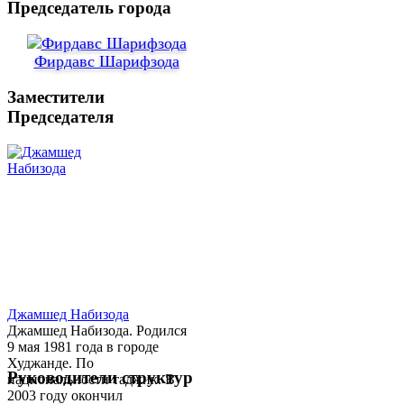
Председатель города
Фирдавс Шарифзода
Заместители
Председателя
Джамшед Набизода
Джамшед Набизода. Родился
9 мая 1981 года в городе
Худжанде. По
Руководители структур
национальности таджик. В
2003 году окончил