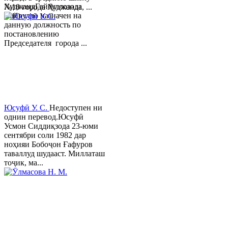
ХуджандГайбуллозода
№18 города Худжанда, ...
Хайрулло назначен на
данную должность по
постановлению
Председателя города ...
Юсуфӣ У. C.
Недоступен ни
однин перевод.Юсуфӣ
Усмон Сиддиқзода 23-юми
сентябри соли 1982 дар
ноҳияи Бобоҷон Ғафуров
таваллуд шудааст. Миллаташ
тоҷик, ма...