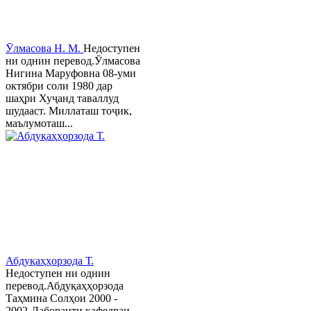
Ӯлмасова Н. М.
Недоступен
ни однин перевод.Ӯлмасова
Нигина Маруфовна 08-уми
октябри соли 1980 дар
шаҳри Хуҷанд таваллуд
шудааст. Миллаташ тоҷик,
маълумоташ...
Абдуқаҳҳорзода Т.
Недоступен ни однин
перевод.Абдуқаҳҳорзода
Таҳмина Солҳои 2000 -
2002-Лаборанти кафедраи