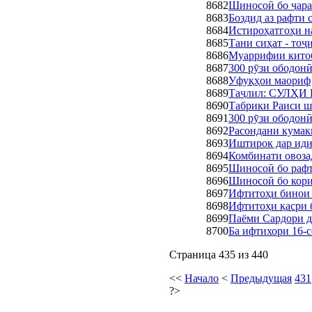
8682
Шиносоӣ бо ҷар
8683
Боздид аз рафти
8684
Истироҳатгоҳи н
8685
Тани сиҳат - тоҷ
8686
Муаррифии китоб
8687
300 рӯзи ободо
8688
Уфуқҳои маориф
8689
Таҷлил: СУЛҲ
8690
Табрики Раиси ш
8691
300 рӯзи ободон
8692
Расондани кумаки
8693
Иштирок дар иди
8694
Комбинати овоза
8695
Шиносоӣ бо рафт
8696
Шиносоӣ бо кори
8697
Ифтитоҳи бинои
8698
Ифтитоҳи қасри 
8699
Паёми Сардори д
8700
Ба ифтихори 16-с
Страница 435 из 440
<<
Начало
<
Предыдущая
431
?>