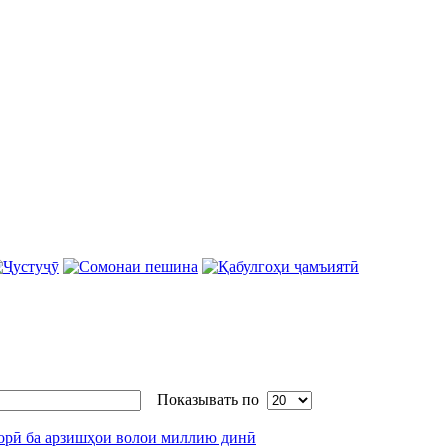
Показывать по
орӣ ба арзишҳои волои миллию динӣ