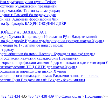
аёни мумфаршкунии кӯчаи Себзор
 сохтмони кӯдакистони президентӣ
азди мактабӣ: Таътил хуш мегузарад
и давлат: Fамхорӣ ба модару кӯдак
и нав: Адабиёти форсизабони Чин
нӣ ва бунёдкорӣ: БАҲРИ ОБОДИИ ДИЁР
И ПОЙДОР АЗ ВАҲДАТ АСТ
аҳри Хуҷанд ба ифтихори 16-солагии Рӯзи Ваҳдати миллӣ
ӣ ва бунёдкорӣ: Идомаи мумфаршкунии кӯчаҳои шаҳри Хуҷанд
 моддӣ ба 175 ятими бе падару модар
 зардолу
дори абрешим бо номи Нассоҷи Хуҷанд аз нав эҳё гардид
и сохтмони нахустин кӯдакистони Президентӣ
 корхонаи профилҳои алюминӣ дар минтақаи озоди иқтисодии 
 хизматрасонии ТОҶ СИТИ дар шаҳри Хуҷанд
боҳашамати варзишӣ дар шаҳри Хуҷанд
авлат – асоси ташаккули ҷомеа: Раҳнамои зиндагии шоиста
олагии Рӯзи Ваҳдати миллӣ: Ваҳдат - бақои миллат
432
433
434
435
436
437
438
439
440
Следующая
>
Последняя
>>