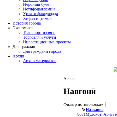
Иҷроиши буҷет
Истифодаи замин
Ҳолати фавқулодда
Хифзи иҷтимоӣ
История города
Экономика
Транспорт и связь
Торговля и услуги
Инвестиционные проекты
Для граждан
Для граждани города
Архив
Архив материалов
Асосӣ
Навгонӣ
Фильтр по заголовкам
№
Название
8681
Мулоқот: Арҷгуз