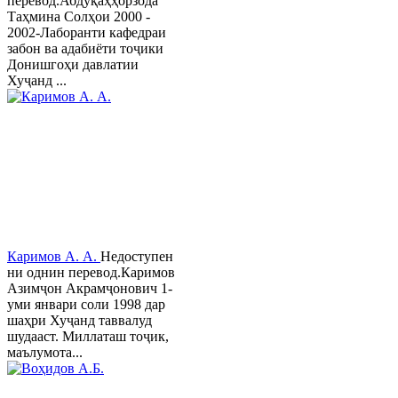
перевод.Абдуқаҳҳорзода
Таҳмина Солҳои 2000 -
2002-Лаборанти кафедраи
забон ва адабиёти тоҷики
Донишгоҳи давлатии
Хуҷанд ...
Каримов А. А.
Недоступен
ни однин перевод.Каримов
Азимҷон Акрамҷонович 1-
уми январи соли 1998 дар
шаҳри Хуҷанд таввалуд
шудааст. Миллаташ тоҷик,
маълумота...