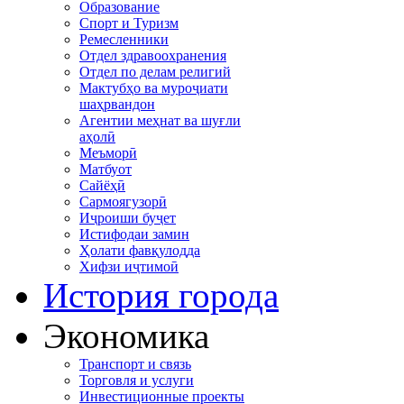
Образование
Спорт и Туризм
Ремесленники
Отдел здравоохранения
Отдел по делам религий
Мактубҳо ва муроҷиати
шаҳрвандон
Агентии меҳнат ва шуғли
аҳолӣ
Меъморӣ
Матбуот
Сайёҳӣ
Сармоягузорӣ
Иҷроиши буҷет
Истифодаи замин
Ҳолати фавқулодда
Хифзи иҷтимоӣ
История города
Экономика
Транспорт и связь
Торговля и услуги
Инвестиционные проекты