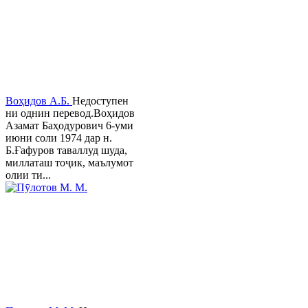
Воҳидов А.Б.
Недоступен
ни однин перевод.Воҳидов
Азамат Баҳодурович 6-уми
июни соли 1974 дар н.
Б.Ғафуров таваллуд шуда,
миллаташ тоҷик, маълумот
олии ти...