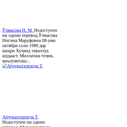
Ӯлмасова Н. М.
Недоступен
ни однин перевод.Ӯлмасова
Нигина Маруфовна 08-уми
октябри соли 1980 дар
шаҳри Хуҷанд таваллуд
шудааст. Миллаташ тоҷик,
маълумоташ...
Абдуқаҳҳорзода Т.
Недоступен ни однин