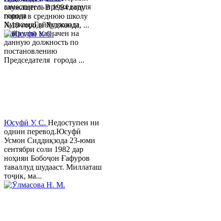
заместитель председателя
служащего. В 1994 году
города
пошел в среднюю школу
ХуджандГайбуллозода
№18 города Худжанда, ...
Хайрулло назначен на
данную должность по
постановлению
Председателя города ...
Юсуфӣ У. C.
Недоступен ни
однин перевод.Юсуфӣ
Усмон Сиддиқзода 23-юми
сентябри соли 1982 дар
ноҳияи Бобоҷон Ғафуров
таваллуд шудааст. Миллаташ
тоҷик, ма...