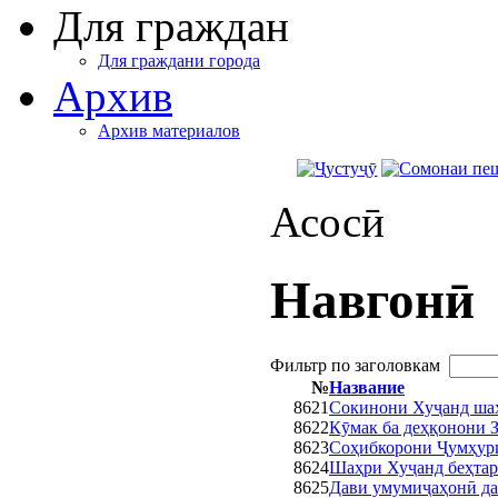
Для граждан
Для граждани города
Архив
Архив материалов
Асосӣ
Навгонӣ
Фильтр по заголовкам
№
Название
8621
Сокинони Хуҷанд шаҳ
8622
Кӯмак ба деҳқонони 
8623
Соҳибкорони Ҷумҳури
8624
Шаҳри Хуҷанд беҳтар
8625
Дави умумиҷаҳонӣ да