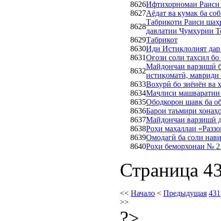
8626
Ифтихорномаи Раиси 
8627
Аёдат ва кумак ба со
Табрикоти Раиси шаҳ
8628
давлатии Ҷумҳурии Т
8629
Тaбрикот
8630
Иди Истиқлолият дар
8631
Оғози соли таҳсил бо
Майдончаи варзишӣ б
8632
истиқоматӣ, мавриди
8633
Вохурӣ бо зиёиён ва 
8634
Маҷлиси машваратии
8635
Ободкорон шавқ ба о
8636
Барои таъмири хонаҳо
8637
Майдончаи варзишӣ д
8638
Роҳи маҳаллаи «Разз
8639
Омодагӣ ба соли нави
8640
Роҳи беморхонаи № 2
Страница 43
<<
Начало
<
Предыдущая
431
>>
?>