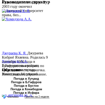
Руководители структур
национальности таджик. В
2003 году окончил
Таджикский университет
права, биз...
Джураева К. Я.
Джураева
Кибриё Яхяевна. Родилась 9
Хомидзода А.А.
сентября 1966 года в
Руководитель аппарата
Б.Гафуровском районе, по
Обу хаво
председателя города
национальности таджичка.
Хомидзода Абдувахоб
Имеет высшее образование.
Абдумаджид родился 8
В 1997 ...
Погода в Хуҷанд
Погода в Б.Ғафуров
июня 1978 года в городе
Погода в Бустон
Худжанде. По
Погода в Конибодом
национальности...
Погода в Исфара