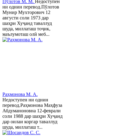
Пӯлотов М. М.
Недоступен
ни однин перевод.Пўлотов
Мунир Мухторович 12
августи соли 1973 дар
шаҳри Хуҷанд таваллуд
шуда, миллаташ тоҷик,
маълумоташ олӣ меб...
Раҳмонова М. А.
Недоступен ни однин
перевод.Раҳмонова Маҳфуза
Абдуманоновна 12-феврали
соли 1988 дар шаҳри Хуҷанд
дар оилаи коргар таваллуд
шуда, миллаташ т...