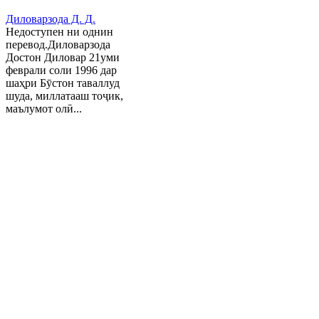
Диловарзода Д. Д.
Недоступен ни однин
перевод.Диловарзода
Достон Диловар 21уми
феврали соли 1996 дар
шаҳри Бӯстон таваллуд
шуда, миллатааш тоҷик,
маълумот олӣ...