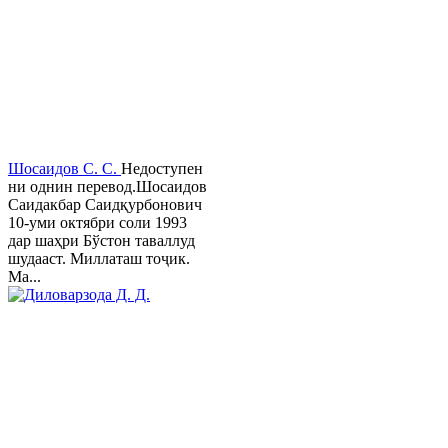
Шосаидов С. С.
Недоступен
ни однин перевод.Шосаидов
Саидакбар Саидқурбонович
10-уми октябри соли 1993
дар шаҳри Бўстон таваллуд
шудааст. Миллаташ тоҷик.
Ма...