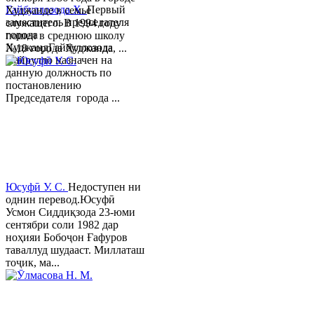
Гайбуллозода Х.
Первый
Худжанде в семье
заместитель председателя
служащего. В 1994 году
города
пошел в среднюю школу
ХуджандГайбуллозода
№18 города Худжанда, ...
Хайрулло назначен на
данную должность по
постановлению
Председателя города ...
Юсуфӣ У. C.
Недоступен ни
однин перевод.Юсуфӣ
Усмон Сиддиқзода 23-юми
сентябри соли 1982 дар
ноҳияи Бобоҷон Ғафуров
таваллуд шудааст. Миллаташ
тоҷик, ма...