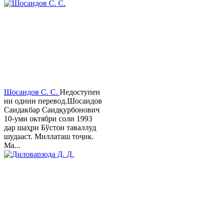
Шосаидов С. С.
Недоступен
ни однин перевод.Шосаидов
Саидакбар Саидқурбонович
10-уми октябри соли 1993
дар шаҳри Бўстон таваллуд
шудааст. Миллаташ тоҷик.
Ма...