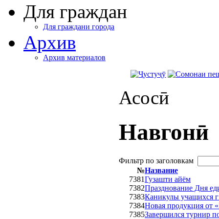
Для граждан
Для граждани города
Архив
Архив материалов
Асосӣ
Навгонӣ
Фильтр по заголовкам
№
Название
7381
Гузашти айём
7382
Празднование Дня ед
7383
Каникулы учащихся г
7384
Новая продукция от 
7385
Завершился турнир п