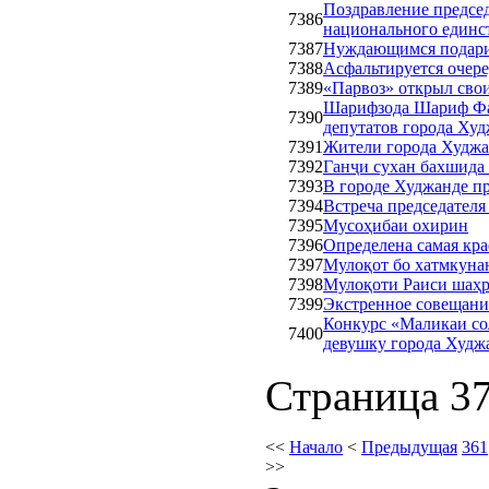
Поздравление предсе
7386
национального единс
7387
Нуждающимся подари
7388
Асфальтируется очере
7389
«Парвоз» открыл свои
Шарифзода Шариф Фа
7390
депутатов города Ху
7391
Жители города Худжа
7392
Ганҷи сухан бахшида 
7393
В городе Худжанде п
7394
Встреча председателя
7395
Мусоҳибаи охирин
7396
Определена самая кра
7397
Мулоқот бо хатмкуна
7398
Мулоқоти Раиси шаҳр
7399
Экстренное совещание
Конкурс «Маликаи со
7400
девушку города Худж
Страница 37
<<
Начало
<
Предыдущая
361
>>