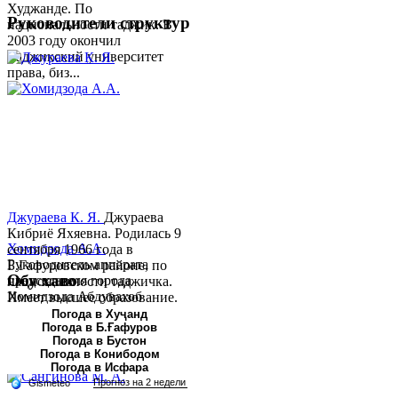
Худжанде. По
Руководители структур
национальности таджик. В
2003 году окончил
Таджикский университет
права, биз...
Джураева К. Я.
Джураева
Кибриё Яхяевна. Родилась 9
Хомидзода А.А.
сентября 1966 года в
Руководитель аппарата
Б.Гафуровском районе, по
Обу хаво
председателя города
национальности таджичка.
Хомидзода Абдувахоб
Имеет высшее образование.
Абдумаджид родился 8
В 1997 ...
Погода в Хуҷанд
Погода в Б.Ғафуров
июня 1978 года в городе
Погода в Бустон
Худжанде. По
Погода в Конибодом
национальности...
Погода в Исфара