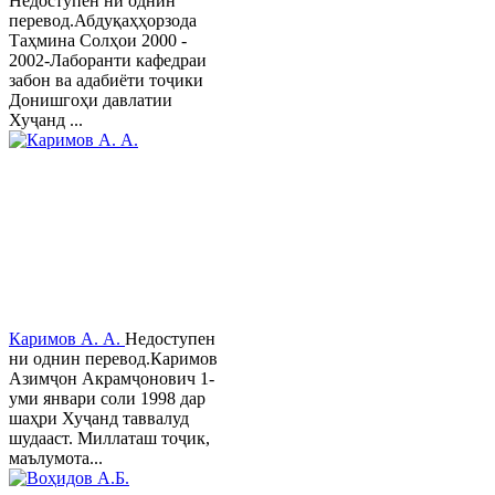
Недоступен ни однин
перевод.Абдуқаҳҳорзода
Таҳмина Солҳои 2000 -
2002-Лаборанти кафедраи
забон ва адабиёти тоҷики
Донишгоҳи давлатии
Хуҷанд ...
Каримов А. А.
Недоступен
ни однин перевод.Каримов
Азимҷон Акрамҷонович 1-
уми январи соли 1998 дар
шаҳри Хуҷанд таввалуд
шудааст. Миллаташ тоҷик,
маълумота...