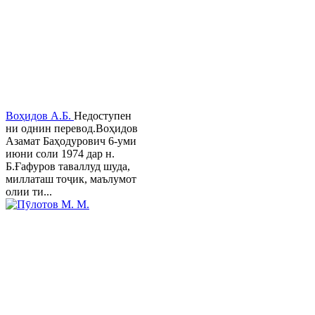
Воҳидов А.Б.
Недоступен
ни однин перевод.Воҳидов
Азамат Баҳодурович 6-уми
июни соли 1974 дар н.
Б.Ғафуров таваллуд шуда,
миллаташ тоҷик, маълумот
олии ти...