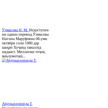
Ӯлмасова Н. М.
Недоступен
ни однин перевод.Ӯлмасова
Нигина Маруфовна 08-уми
октябри соли 1980 дар
шаҳри Хуҷанд таваллуд
шудааст. Миллаташ тоҷик,
маълумоташ...
Абдуқаҳҳорзода Т.