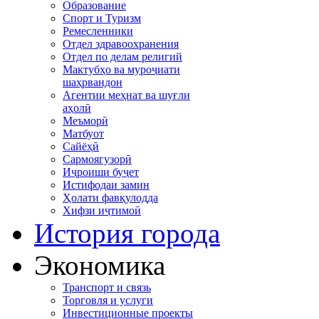
Образование
Спорт и Туризм
Ремесленники
Отдел здравоохранения
Отдел по делам религий
Мактубҳо ва муроҷиати
шаҳрвандон
Агентии меҳнат ва шуғли
аҳолӣ
Меъморӣ
Матбуот
Сайёҳӣ
Сармоягузорӣ
Иҷроиши буҷет
Истифодаи замин
Ҳолати фавқулодда
Хифзи иҷтимоӣ
История города
Экономика
Транспорт и связь
Торговля и услуги
Инвестиционные проекты