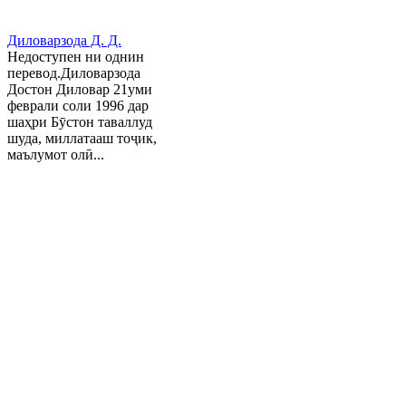
Диловарзода Д. Д.
Недоступен ни однин
перевод.Диловарзода
Достон Диловар 21уми
феврали соли 1996 дар
шаҳри Бӯстон таваллуд
шуда, миллатааш тоҷик,
маълумот олӣ...