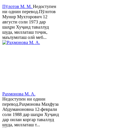
Пӯлотов М. М.
Недоступен
ни однин перевод.Пўлотов
Мунир Мухторович 12
августи соли 1973 дар
шаҳри Хуҷанд таваллуд
шуда, миллаташ тоҷик,
маълумоташ олӣ меб...
Раҳмонова М. А.
Недоступен ни однин
перевод.Раҳмонова Маҳфуза
Абдуманоновна 12-феврали
соли 1988 дар шаҳри Хуҷанд
дар оилаи коргар таваллуд
шуда, миллаташ т...