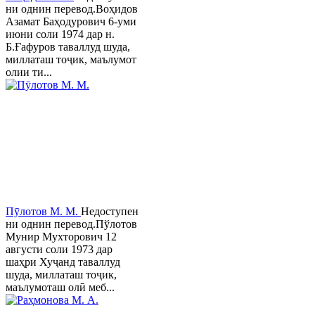
ни однин перевод.Воҳидов
Азамат Баҳодурович 6-уми
июни соли 1974 дар н.
Б.Ғафуров таваллуд шуда,
миллаташ тоҷик, маълумот
олии ти...
Пӯлотов М. М.
Недоступен
ни однин перевод.Пўлотов
Мунир Мухторович 12
августи соли 1973 дар
шаҳри Хуҷанд таваллуд
шуда, миллаташ тоҷик,
маълумоташ олӣ меб...