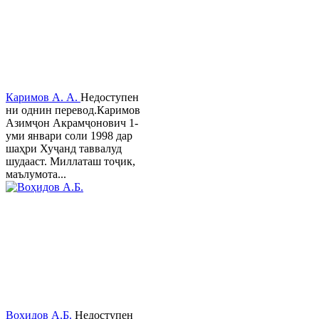
Каримов А. А.
Недоступен
ни однин перевод.Каримов
Азимҷон Акрамҷонович 1-
уми январи соли 1998 дар
шаҳри Хуҷанд таввалуд
шудааст. Миллаташ тоҷик,
маълумота...
Воҳидов А.Б.
Недоступен