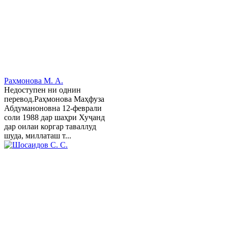
Раҳмонова М. А.
Недоступен ни однин
перевод.Раҳмонова Маҳфуза
Абдуманоновна 12-феврали
соли 1988 дар шаҳри Хуҷанд
дар оилаи коргар таваллуд
шуда, миллаташ т...