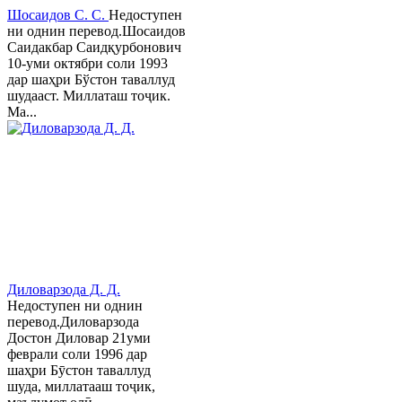
Шосаидов С. С.
Недоступен
ни однин перевод.Шосаидов
Саидакбар Саидқурбонович
10-уми октябри соли 1993
дар шаҳри Бўстон таваллуд
шудааст. Миллаташ тоҷик.
Ма...
Диловарзода Д. Д.
Недоступен ни однин
перевод.Диловарзода
Достон Диловар 21уми
феврали соли 1996 дар
шаҳри Бӯстон таваллуд
шуда, миллатааш тоҷик,