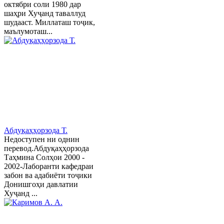
октябри соли 1980 дар
шаҳри Хуҷанд таваллуд
шудааст. Миллаташ тоҷик,
маълумоташ...
Абдуқаҳҳорзода Т.
Недоступен ни однин
перевод.Абдуқаҳҳорзода
Таҳмина Солҳои 2000 -
2002-Лаборанти кафедраи
забон ва адабиёти тоҷики
Донишгоҳи давлатии
Хуҷанд ...