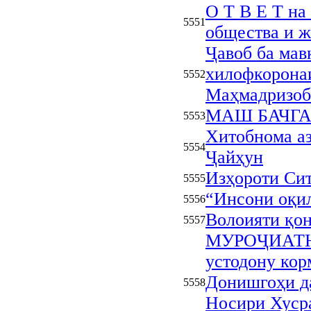
О Т В Е Т на
5551
общества и 
Ҷавоб ба мав
хилофкоронаи
5552
Маҳмадризоб
МАШ БАЧГА
5553
Хитобнома аз
5554
Ҷайҳун
Изҳороти Сит
5555
“Инсони оқил
5556
Волоияти қо
5557
МУРОҶИАТНО
устодону ко
Донишгоҳи да
5558
Носири Хуср