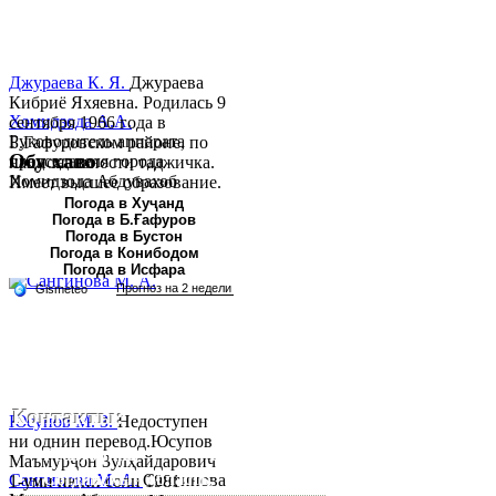
Джураева К. Я.
Джураева
Кибриё Яхяевна. Родилась 9
Хомидзода А.А.
сентября 1966 года в
Руководитель аппарата
Б.Гафуровском районе, по
Обу хаво
председателя города
национальности таджичка.
Хомидзода Абдувахоб
Имеет высшее образование.
Абдумаджид родился 8
В 1997 ...
Погода в Хуҷанд
Погода в Б.Ғафуров
июня 1978 года в городе
Погода в Бустон
Худжанде. По
Погода в Конибодом
национальности...
Погода в Исфара
Контакты:
Юсупов М. З.
Недоступен
ни однин перевод.Юсупов
Республика Таджикистан,
Маъмурҷон Зулҳайдарович
Согдийскый область,
Сангинова М. А.
Сангинова
1-уми июни соли 1981