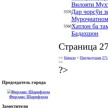
Вилояти Мух
Дар чорсўи
5559
Муроҷиатном
Хатлон ба т
5560
Бадахшон
Страница 27
<<
Начало
<
Предыдущая
271
>>
?>
Председатель города
Фирдавс Шарифзода
Заместители