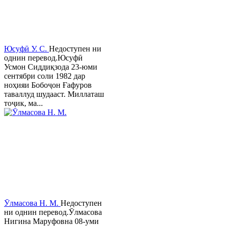
Юсуфӣ У. C.
Недоступен ни
однин перевод.Юсуфӣ
Усмон Сиддиқзода 23-юми
сентябри соли 1982 дар
ноҳияи Бобоҷон Ғафуров
таваллуд шудааст. Миллаташ
тоҷик, ма...
Ӯлмасова Н. М.
Недоступен
ни однин перевод.Ӯлмасова
Нигина Маруфовна 08-уми