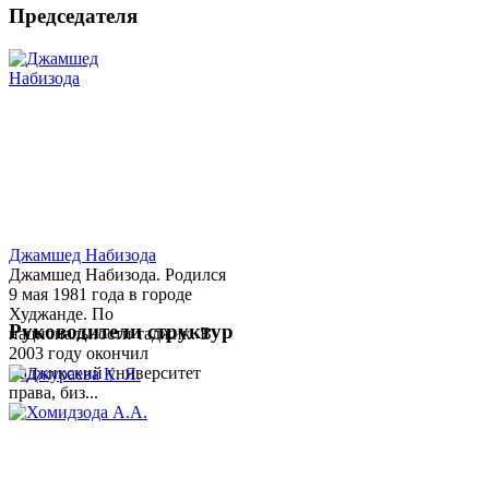
Председателя
Джамшед Набизода
Джамшед Набизода. Родился
9 мая 1981 года в городе
Худжанде. По
Руководители структур
национальности таджик. В
2003 году окончил
Таджикский университет
права, биз...