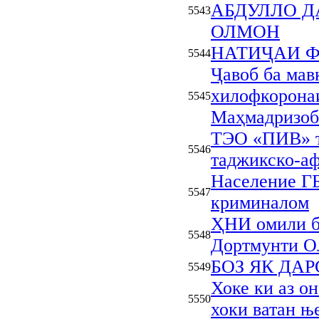
АБДУЛЛО Д
5543
ОЛМОН
НАТИҶАИ Ф
5544
Ҷавоб ба мав
хилофкоронаи
5545
Маҳмадризоб
ТЭО «ПИВ» т
5546
таджикско-а
Население Г
5547
криминалом
ҲНИ омили б
5548
Дортмунти О
БОЗ ЯК ДАР
5549
Хоке ки аз он
5550
хоки ватан њ