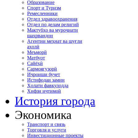
Образование
Спорт и Туризм
Ремесленники
Отдел здравоохранения
Отдел по делам религий
Мактубҳо ва муроҷиати
шаҳрвандон
Агентии меҳнат ва шуғли
аҳолӣ
Меъморӣ
Матбуот
Сайёҳӣ
Сармоягузорӣ
Иҷроиши буҷет
Истифодаи замин
Ҳолати фавқулодда
Хифзи иҷтимоӣ
История города
Экономика
Транспорт и связь
Торговля и услуги
Инвестиционные проекты