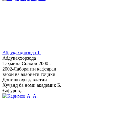
Абдуқаҳҳорзода Т.
Абдуқаҳҳорзода
Таҳмина Солҳои 2000 -
2002-Лаборанти кафедраи
забон ва адабиёти тоҷики
Донишгоҳи давлатии
Хуҷанд ба номи академик Б.
Ғафуров,...