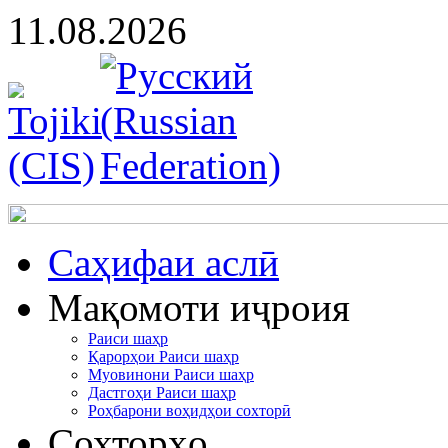
11.08.2026
Cаҳифаи аслӣ
Мақомоти иҷроия
Раиси шаҳр
Қарорҳои Раиси шаҳр
Муовинони Раиси шаҳр
Дастгоҳи Раиси шаҳр
Роҳбарони воҳидҳои сохторӣ
Сохторҳо