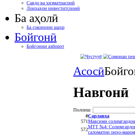
Савдо ва хизматрасонӣ
Лоиҳаҳои инвеститсионӣ
Ба аҳолӣ
Ба сокинони шаҳр
Бойгонӣ
Бойгонии ахборот
Асосӣ
Бойго
Навгонӣ
Полоиш
#
Сарлавҳа
571
Мавсими солимгардон
МТТ №4: Солимгардонӣ
572
саломатии онҳо-маром