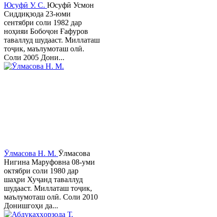
Юсуфӣ У. C.
Юсуфӣ Усмон
Сиддиқзода 23-юми
сентябри соли 1982 дар
ноҳияи Бобоҷон Ғафуров
таваллуд шудааст. Миллаташ
тоҷик, маълумоташ олӣ.
Соли 2005 Дони...
Ӯлмасова Н. М.
Ӯлмасова
Нигина Маруфовна 08-уми
октябри соли 1980 дар
шаҳри Хуҷанд таваллуд
шудааст. Миллаташ тоҷик,
маълумоташ олӣ. Соли 2010
Донишгоҳи да...