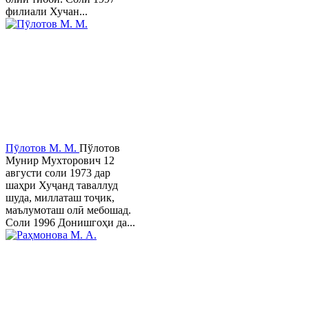
филиали Хучан...
Пӯлотов М. М.
Пўлотов
Мунир Мухторович 12
августи соли 1973 дар
шаҳри Хуҷанд таваллуд
шуда, миллаташ тоҷик,
маълумоташ олӣ мебошад.
Соли 1996 Донишгоҳи да...