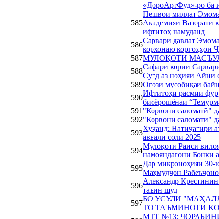
«ДороАртФуд»-ро ба 
Пешвои миллат Эмома
585
Академияи Вазорати к
ифтитоҳ намуданд
Сарвари давлат Эмома
586
корхонаю коргоҳҳои 
587
МУЛОҚОТИ МАСЪУЛ
Сафари кории Сарвари
588
Суғд аз ноҳияи Айнӣ 
589
Оғози мусобиқаи байн
Ифтитоҳи расмии фур
590
бисёрошёнаи “Темурм
591
"Корвони саломатӣ" д
592
"Корвони саломатӣ" д
Хуҷанд: Натиҷагирӣ а
593
аввали соли 2025
Мулоқоти Раиси вилоя
594
намояндагони Бонки а
Дар микроноҳияи 30-
595
Маҳмудҷон Рабеъҷоно
Александр Крестинин 
596
таъин шуд
БО УСУЛИ "МАҲАЛЛ
597
ТО ТАЪМИНОТИ КО
МТТ №13: ЧОРАБИ