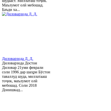
шудааст. Миллаташ тоҷик.
Маълумот олӣ мебошад.
Баъди ха...
Диловарзода Д. Д.
Диловарзода Достон
Диловар 21уми феврали
соли 1996 дар шаҳри Бӯстон
таваллуд шуда, миллатааш
тоҷик, маълумот олӣ
мебошад. Соли 2018
Донишкад...