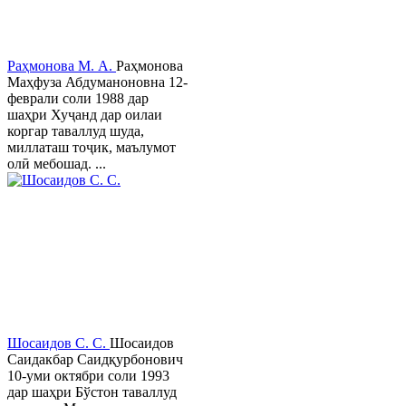
Раҳмонова М. А.
Раҳмонова
Маҳфуза Абдуманоновна 12-
феврали соли 1988 дар
шаҳри Хуҷанд дар оилаи
коргар таваллуд шуда,
миллаташ тоҷик, маълумот
олӣ мебошад. ...
Шосаидов С. С.
Шосаидов
Саидакбар Саидқурбонович
10-уми октябри соли 1993
дар шаҳри Бўстон таваллуд