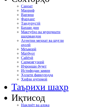
Саноат
Маориф
Варзиш
Фарҳанг
Тандурустӣ
Бахши дин
Мактубҳо ва муроҷиати
шаҳрвандон
Агентии меҳнат ва шуғли
аҳолӣ
Меъморӣ
Матбуот
Сайёҳӣ
Сармоягузорӣ
Иҷроиши буҷет
Истифодаи замин
Ҳолати фавқулодда
Хифзи иҷтимоӣ
Таърихи шаҳр
Иқтисод
Нақлиёт ва алоқа