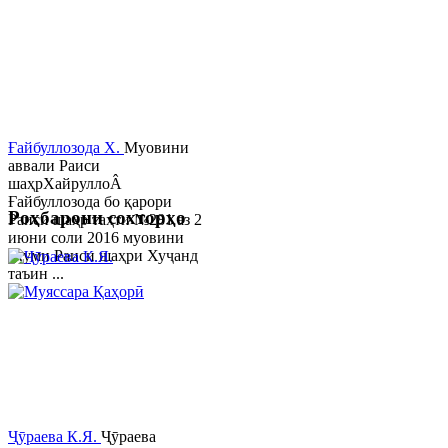
Ғайбуллозода Х.
Муовини
аввали Раиси
шаҳрХайруллоÂ
Ғайбуллозода бо қарори
Роҳбарони сохторҳо
Раиси шаҳр таҳти №281 аз 2
июни соли 2016 муовини
якуми Раиси шаҳри Хуҷанд
таъин ...
Ҷӯраева К.Я.
Ҷӯраева