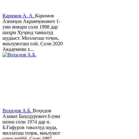
Каримов А. А.
Каримов
Азимҷон Акрамҷонович 1-
уми январи соли 1998 дар
шаҳри Хуҷанд таввалуд
шудааст. Миллаташ тоҷик,
маълумоташ олӣ. Соли 2020
Академияи х...
Воҳидов А.Б.
Воҳидов
Азамат Баҳодурович 6-уми
июни соли 1974 дар н.
Б.Ғафуров таваллуд шуда,
миллаташ тоҷик, маълумот
олии тиббӣ. Соли 1997