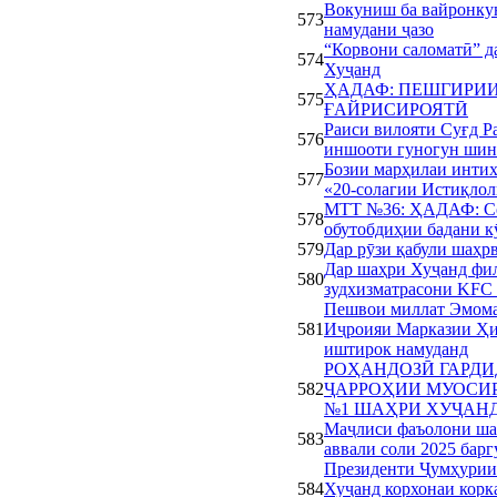
Вокуниш ба вайронкун
573
намудани ҷазо
“Корвони саломатӣ” д
574
Хуҷанд
ҲАДАФ: ПЕШГИРИИ
575
ҒАЙРИСИРОЯТӢ
Раиси вилояти Суғд Р
576
иншооти гуногун шин
Бозии марҳилаи интих
577
«20-солагии Истиқлол
МТТ №36: ҲАДАФ: Со
578
обутобдиҳии бадани кӯ
579
Дар рӯзи қабули шаҳр
Дар шаҳри Хуҷанд фи
580
зудхизматрасони KFC 
Пешвои миллат Эмома
581
Иҷроияи Марказии Ҳи
иштирок намуданд
РОҲАНДОЗӢ ГАРДИ
582
ҶАРРОҲИИ МУОСИ
№1 ШАҲРИ ХУҶАН
Маҷлиси фаъолони ша
583
аввали соли 2025 барг
Президенти Ҷумҳурии
584
Хуҷанд корхонаи кор