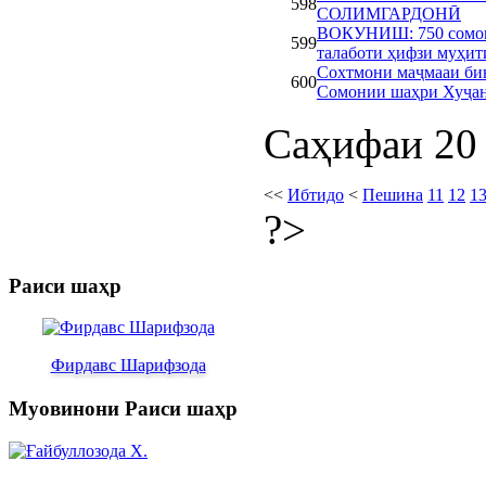
598
СОЛИМГАРДОНӢ
ВОКУНИШ: 750 сомон
599
талаботи ҳифзи муҳит
Сохтмони маҷмааи би
600
Сомонии шаҳри Хуҷа
Саҳифаи 20 
<<
Ибтидо
<
Пешина
11
12
1
?>
Раиси шаҳр
Фирдавс Шарифзода
Муовинони Раиси шаҳр