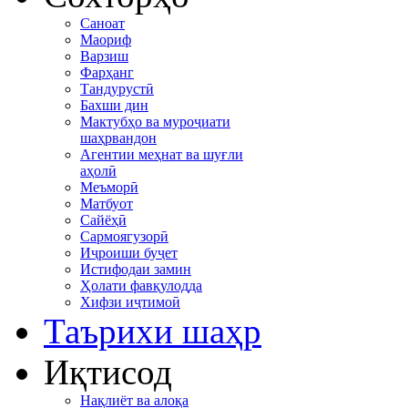
Саноат
Маориф
Варзиш
Фарҳанг
Тандурустӣ
Бахши дин
Мактубҳо ва муроҷиати
шаҳрвандон
Агентии меҳнат ва шуғли
аҳолӣ
Меъморӣ
Матбуот
Сайёҳӣ
Сармоягузорӣ
Иҷроиши буҷет
Истифодаи замин
Ҳолати фавқулодда
Хифзи иҷтимоӣ
Таърихи шаҳр
Иқтисод
Нақлиёт ва алоқа