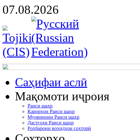
07.08.2026
Cаҳифаи аслӣ
Мақомоти иҷроия
Раиси шаҳр
Қарорҳои Раиси шаҳр
Муовинони Раиси шаҳр
Дастгоҳи Раиси шаҳр
Роҳбарони воҳидҳои сохторӣ
Сохторҳо