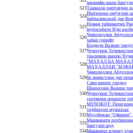
маорифи шаҳр баргузо
523
Ташкили партовҷои на
Иштироки омӯзгори ш
524
байналмилалӣ дар Кор
Номаи табрикотии Ра
525
муносибати Иди касб
Ҷамолиддин Абдуллозо
526
хабар гирифт
Боздиди Вазири танду
527
Ҷумҳурии Тоҷикистон
таълимии шаҳри Хуҷа
“МАҲАЛ БА МАҲАЛ
528
МАҲАЛЛАИ "БОФА
Ҷамолиддин Абдуллозо
529
ба зимистони дар пеш
Савр шинос гардид
Шиносоии Вазири тан
530
Ҷумҳурии Тоҷикистон
сохтмони иншооти ти
МУЛОҚОТ: Пешгирии б
531
тадбирҳои мушаххас
532
Мусобиқаи “Офарин” 
Машварати роҳбарони
533
баргузор шуд
534
Машварат идроку ҳуш