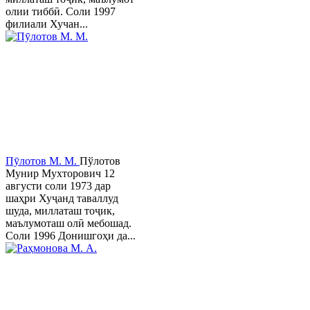
олии тиббӣ. Соли 1997
филиали Хучан...
Пӯлотов М. М.
Пўлотов
Мунир Мухторович 12
августи соли 1973 дар
шаҳри Хуҷанд таваллуд
шуда, миллаташ тоҷик,
маълумоташ олӣ мебошад.
Соли 1996 Донишгоҳи да...