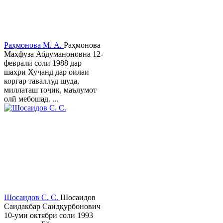
Раҳмонова М. А.
Раҳмонова
Маҳфуза Абдуманоновна 12-
феврали соли 1988 дар
шаҳри Хуҷанд дар оилаи
коргар таваллуд шуда,
миллаташ тоҷик, маълумот
олӣ мебошад. ...
Шосаидов С. С.
Шосаидов
Саидакбар Саидқурбонович
10-уми октябри соли 1993