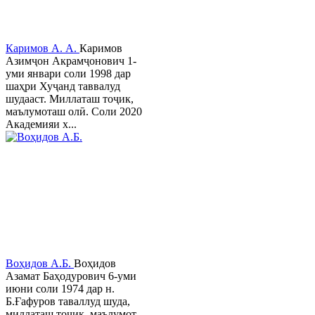
Каримов А. А.
Каримов
Азимҷон Акрамҷонович 1-
уми январи соли 1998 дар
шаҳри Хуҷанд таввалуд
шудааст. Миллаташ тоҷик,
маълумоташ олӣ. Соли 2020
Академияи х...
Воҳидов А.Б.
Воҳидов
Азамат Баҳодурович 6-уми
июни соли 1974 дар н.
Б.Ғафуров таваллуд шуда,
миллаташ тоҷик, маълумот