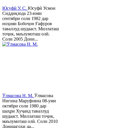
Юсуфӣ У. C.
Юсуфӣ Усмон
Сиддиқзода 23-юми
сентябри соли 1982 дар
ноҳияи Бобоҷон Ғафуров
таваллуд шудааст. Миллаташ
тоҷик, маълумоташ олӣ.
Соли 2005 Дони...
Ӯлмасова Н. М.
Ӯлмасова
Нигина Маруфовна 08-уми
октябри соли 1980 дар
шаҳри Хуҷанд таваллуд
шудааст. Миллаташ тоҷик,
маълумоташ олӣ. Соли 2010
Донишгоҳи да...