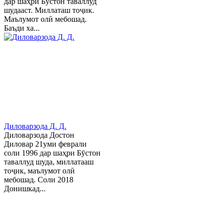
дар шаҳри Бўстон таваллуд
шудааст. Миллаташ тоҷик.
Маълумот олӣ мебошад.
Баъди ха...
Диловарзода Д. Д.
Диловарзода Достон
Диловар 21уми феврали
соли 1996 дар шаҳри Бӯстон
таваллуд шуда, миллатааш
тоҷик, маълумот олӣ
мебошад. Соли 2018
Донишкад...