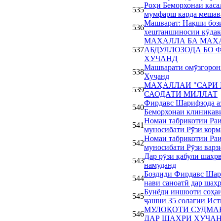
Роҳи Беморхонаи каса
535
мумфарш карда мешав
Машварат: Нақши бози
536
хештаншиносии кӯдак
МАҲАЛЛА БА МАҲ
537
АБДУЛЛОЗОДА БО
ХУҶАНД
Машварати омӯзгорон
538
Хуҷанд
МАҲАЛЛАИ "САРИ 
539
САОДАТИ МИЛЛАТ
Фирдавс Шарифзода а
540
Беморхонаи клиникав
Номаи табрикотии Ра
541
муносибати Рӯзи кор
Номаи табрикотии Ра
542
муносибати Рӯзи вар
Дар рӯзи қабули шаҳр
543
намуданд
Боздиди Фирдавс Шари
544
нави саноатӣ дар шаҳ
Бунёди иншооти соҳаи
545
ҷашни 35 солагии Ист
МУЛОҚОТИ СУДМАН
546
ДАР ШАҲРИ ХУҶА