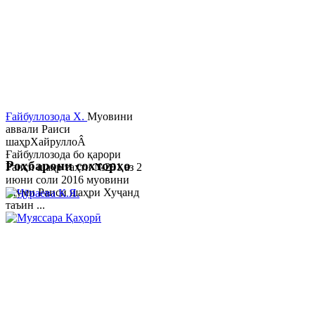
Ғайбуллозода Х.
Муовини
аввали Раиси
шаҳрХайруллоÂ
Ғайбуллозода бо қарори
Роҳбарони сохторҳо
Раиси шаҳр таҳти №281 аз 2
июни соли 2016 муовини
якуми Раиси шаҳри Хуҷанд
таъин ...