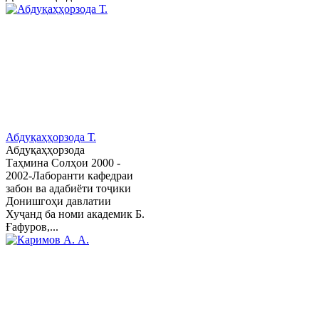
Абдуқаҳҳорзода Т.
Абдуқаҳҳорзода
Таҳмина Солҳои 2000 -
2002-Лаборанти кафедраи
забон ва адабиёти тоҷики
Донишгоҳи давлатии
Хуҷанд ба номи академик Б.
Ғафуров,...