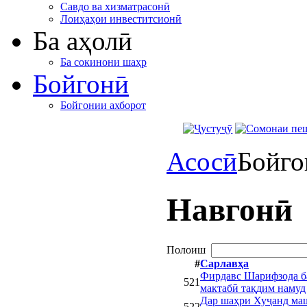
Савдо ва хизматрасонӣ
Лоиҳаҳои инвеститсионӣ
Ба аҳолӣ
Ба сокинони шаҳр
Бойгонӣ
Бойгонии ахборот
Асосӣ
Бойго
Навгонӣ
Полоиш
#
Сарлавҳа
Фирдавс Шарифзода ба
521
мактабӣ тақдим намуд
Дар шаҳри Хуҷанд маш
522