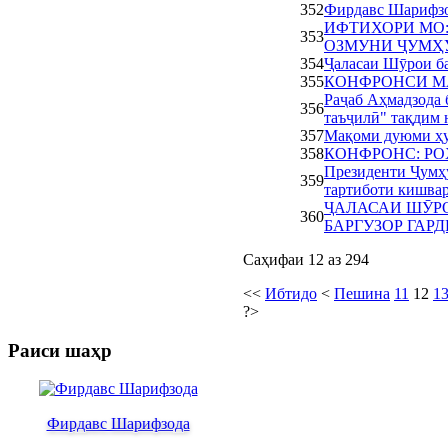
352
Фирдавс Шарифзод
ИФТИХОРИ МО:
353
ОЗМУНИ ҶУМҲУ
354
Ҷаласаи Шӯрои ба
355
КОНФРОНСИ МАҶО
Раҷаб Аҳмадзода
356
таъҷилӣ" тақдим 
357
Мақоми дуюми ҳу
358
КОНФРОНС: РО
Президенти Ҷумҳу
359
тартиботи кишвар
ҶАЛАСАИ ШӮР
360
БАРГУЗОР ГАР
Саҳифаи 12 аз 294
<<
Ибтидо
<
Пешина
11
12
1
?>
Раиси шаҳр
Фирдавс Шарифзода