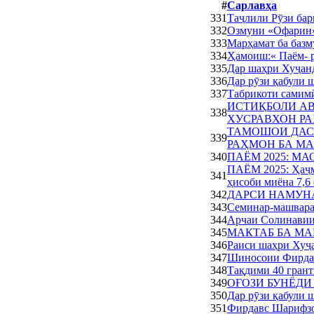
#
Сарлавҳа
331
Таҷлили Рӯзи бар
332
Озмуни «Офарин»
333
Марҳамат ба базм
334
Ҳамоиш:« Паём- р
335
Дар шаҳри Хуҷанд
336
Дар рӯзи қабули 
337
Табрикоти самим
ИСТИҚБОЛИ АВ
338
ХУСРАВХОН Р
ТАМОШОИ ДАС
339
РАҲМОН БА МА
340
ПАЁМ 2025: М
ПАЁМ 2025: Ҳаҷми
341
ҳисоби миёна 7,6
342
ДАРСИ НАМУНАВ
343
Семинар-машвара
344
Арчаи Солинавии
345
МАКТАБ БА МА
346
Раиси шаҳри Хуҷ
347
Шиносоии Фирдавс
348
Тақдими 40 грант
349
ОҒОЗИ БУНЁД
350
Дар рӯзи қабули 
351
Фирдавс Шарифзо