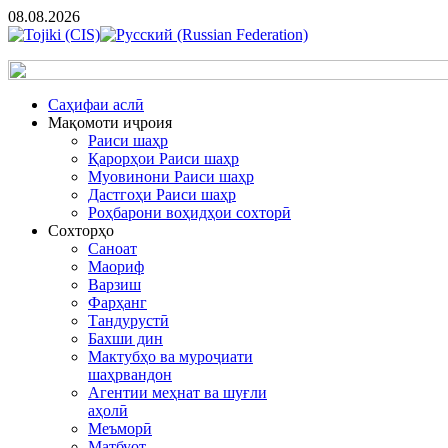
08.08.2026
Cаҳифаи аслӣ
Мақомоти иҷроия
Раиси шаҳр
Қарорҳои Раиси шаҳр
Муовинони Раиси шаҳр
Дастгоҳи Раиси шаҳр
Роҳбарони воҳидҳои сохторӣ
Сохторҳо
Саноат
Маориф
Варзиш
Фарҳанг
Тандурустӣ
Бахши дин
Мактубҳо ва муроҷиати
шаҳрвандон
Агентии меҳнат ва шуғли
аҳолӣ
Меъморӣ
Матбуот