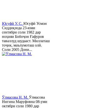
Юсуфӣ У. C.
Юсуфӣ Усмон
Сиддиқзода 23-юми
сентябри соли 1982 дар
ноҳияи Бобоҷон Ғафуров
таваллуд шудааст. Миллаташ
тоҷик, маълумоташ олӣ.
Соли 2005 Дони...
Ӯлмасова Н. М.
Ӯлмасова
Нигина Маруфовна 08-уми
октябри соли 1980 дар