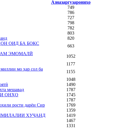
Азназаргузарониҳо
749
786
727
798
782
803
ҷанд
820
ОН ОИД БА БОКС
663
РАМ ЭМОМАЛӢ
1052
1177
миллии мо ҳар сол ба
1155
1048
оятӣ
1490
хта мешавад
1787
НИ ОНҲО
1745
1787
оҳили рости дарёи Сир
1769
1359
АЛМИЛАЛИИ ХУҶАНД
1419
1467
1331