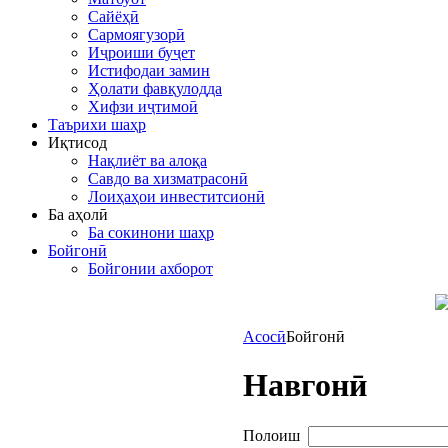
Сайёҳӣ
Сармоягузорӣ
Иҷроиши буҷет
Истифодаи замин
Ҳолати фавқулодда
Хифзи иҷтимоӣ
Таърихи шаҳр
Иқтисод
Нақлиёт ва алоқа
Савдо ва хизматрасонӣ
Лоиҳаҳои инвеститсионӣ
Ба аҳолӣ
Ба сокинони шаҳр
Бойгонӣ
Бойгонии ахборот
Асосӣ
Бойгонӣ
Навгонӣ
Полоиш