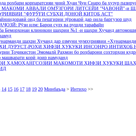
а роҳбари корпаратсияи чинӣ Хуан Ҷун Сиаро ба ҳузур пазиру
 МАҚОМИ АВВАЛИ ОМӮЗГОРИ ЛИТСЕЙИ "ҶАВОНӢ"-и Ш
РИЯВИИ "ФУРӮҒИ СУБҲИ ДОНОӢ КИТОБ АСТ"
йниидоравӣ оид ба пешгирии зӯроварӣ дар оила баргузор шуд
ЗӢ: Рӯзи илм: Барои сулҳ ва рушди тарафайн
 ба Беморхонаи клиникии шаҳрии №1 -и шаҳри Хуҷанд автомоши
намуд
нарманди шаҳри Хуҷанд дар озмуни ҷумҳуриявии «Ҳунарманди 
ҲИ ДУРУСТ-РОҲИ ҲИФЗИ ҲУҚУҚИ ИНСОНРО ИНТИХОБ
рии Тоҷикистон Эмомалӣ Раҳмон бо роҳбарони сохторҳои қудра
 машварати корӣ доир намуданд
ОИ ҲАМОҲАНГСОЗИИ МАҚОМОТИ ҲИФЗИ ҲУҚУҚИ ШАҲ
ДИД
3
14
15
16
17
18
19
20
Минбаъда
>
Интиҳо
>>