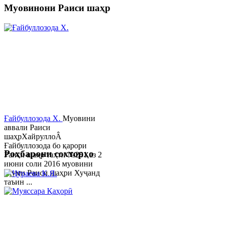
Муовинони Раиси шаҳр
Ғайбуллозода Х.
Муовини
аввали Раиси
шаҳрХайруллоÂ
Ғайбуллозода бо қарори
Роҳбарони сохторҳо
Раиси шаҳр таҳти №281 аз 2
июни соли 2016 муовини
якуми Раиси шаҳри Хуҷанд
таъин ...