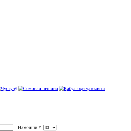
Намоиши #