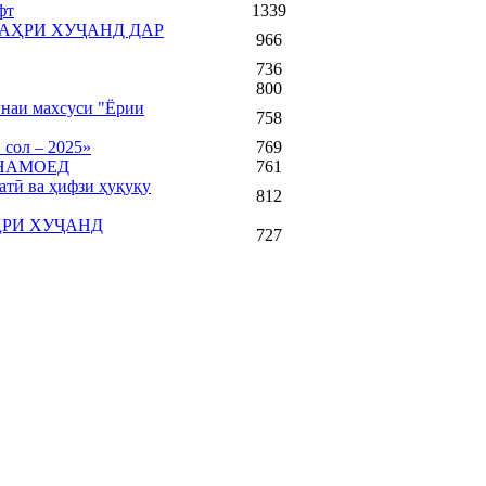
фт
1339
АҲРИ ХУҶАНД ДАР
966
736
800
наи махсуси "Ёрии
758
сол – 2025»
769
 НАМОЕД
761
тӣ ва ҳифзи ҳуқуқу
812
РИ ХУҶАНД
727