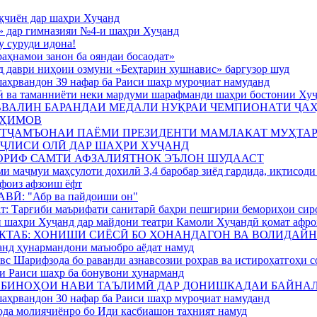
қчиён дар шаҳри Хуҷанд
 дар гимназияи №4-и шаҳри Хуҷанд
у суруди идона!
аҳнамои занон ба ояндаи босаодат»
 даври ниҳоии озмуни «Беҳтарин хушнавис» баргузор шуд
шаҳрвандон 39 нафар ба Раиси шаҳр муроҷиат намуданд
ӣ ва таманниёти неки мардуми шарафманди шаҳри бостонии Ху
ВАЛИН БАРАНДАИ МЕДАЛИ НУҚРАИ ЧЕМПИОНАТИ ҶАҲ
АҲИМОВ
ТҶАМЪОНАИ ПАЁМИ ПРЕЗИДЕНТИ МАМЛАКАТ МУҲТА
ҶЛИСИ ОЛӢ ДАР ШАҲРИ ХУҶАНД
АОРИФ САМТИ АФЗАЛИЯТНОК ЭЪЛОН ШУДААСТ
 маҷмуи маҳсулоти дохилӣ 3,4 баробар зиёд гардида, иқтисоди 
 фоиз афзоиш ёфт
Ӣ: "Абр ва пайдоиши он"
т: Тарғиби маърифати санитарӣ баҳри пешгирии бемориҳои сир
 шаҳри Хуҷанд дар майдони театри Камоли Хуҷандӣ қомат афро
КТАБ: ХОНИШИ СИЁСӢ БО ХОНАНДАГОН ВА ВОЛИДАЙ
анд ҳунармандони маъюбро аёдат намуд
 Шарифзода бо раванди азнавсозии роҳрав ва истироҳатгоҳи с
и Раиси шаҳр ба бонувони ҳунарманд
И БИНОҲОИ НАВИ ТАЪЛИМӢ ДАР ДОНИШКАДАИ БАЙН
шаҳрвандон 30 нафар ба Раиси шаҳр муроҷиат намуданд
да молиячиёнро бо Иди касбиашон таҳният намуд