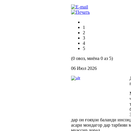
1
2
3
4
5
(0 овоз, миёна 0 аз 5)
06 Июл 2026
дар он ғояҳои баланди инсонд
асари мондагор дар тарбияи
муассир дорад.