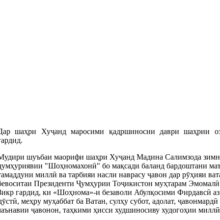
Дар шаҳри Хуҷанд маросими қадршиносии даври шаҳрии о
гардид.
Мудири шуъбаи маорифи шаҳри Хуҷанд Мадина Салимзода зимни 
ҷумҳуриявии "Шоҳномахонӣ" бо мақсади баланд бардоштани маъ
тамаддуни миллӣ ва тарбияи насли наврасу ҷавон дар рӯҳияи ва
бевоситаи Президенти Ҷумҳурии Тоҷикистон муҳтарам Эмомалӣ 
Зикр гардид, ки «Шоҳнома»-и безаволи Абулқосими Фирдавсӣ аз 
ӯстӣ, меҳру муҳаббат ба Ватан, сулҳу субот, адолат, ҷавонмард
 маънавии ҷавонон, таҳкими ҳисси худшиносиву худогоҳии милл