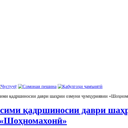
сими қадршиносии даври шаҳрии озмуни ҷумҳуриявии «Шоҳном
сими қадршиносии даври шаҳ
 «Шоҳномахонӣ»