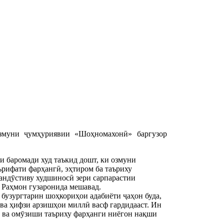
змуни ҷумҳуриявии «Шоҳномахонӣ» баргузор
баромади худ таъкид дошт, ки озмуни
рифати фарҳангӣ, эҳтиром ба таъриху
тандӯстиву худшиносӣ зери сарпарастии
Раҳмон гузаронида мешавад.
бузургтарин шоҳкориҳои адабиёти ҷаҳон буда,
ӣ ва ҳифзи арзишҳои миллӣ васф гардидааст. Ин
ӣ ва омӯзиши таъриху фарҳанги ниёгон нақши