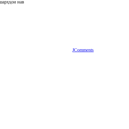
шарҳҳои нав
JComments