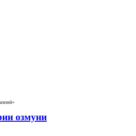
ахонӣ»
рии озмуни