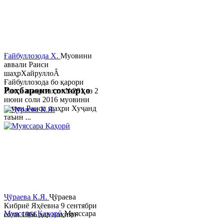
Ғайбуллозода Х.
Муовини
аввали Раиси
шаҳрХайруллоÂ
Ғайбуллозода бо қарори
Роҳбарони сохторҳо
Раиси шаҳр таҳти №281 аз 2
июни соли 2016 муовини
якуми Раиси шаҳри Хуҷанд
таъин ...
Ҷӯраева К.Я.
Ҷӯраева
Кибриё Яҳёевна 9 сентябри
Муяссара Қаҳорӣ
Муяссара
соли 1966 дар ноҳияи