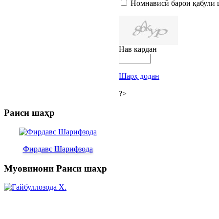
Номнависӣ барои қабули 
Нав кардан
Шарҳ додан
?>
Раиси шаҳр
Фирдавс Шарифзода
Муовинони Раиси шаҳр