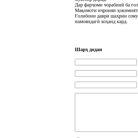
Дар фарҷоми чорабинӣ ба ғо
Мақомоти иҷроияи ҳокимияти
Ғолибони даври шаҳрии озму
намояндагӣ хоҳанд кард.
Шарҳ додан