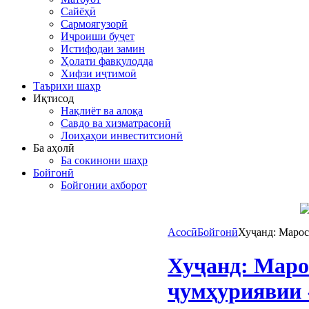
Сайёҳӣ
Сармоягузорӣ
Иҷроиши буҷет
Истифодаи замин
Ҳолати фавқулодда
Хифзи иҷтимоӣ
Таърихи шаҳр
Иқтисод
Нақлиёт ва алоқа
Савдо ва хизматрасонӣ
Лоиҳаҳои инвеститсионӣ
Ба аҳолӣ
Ба сокинони шаҳр
Бойгонӣ
Бойгонии ахборот
Асосӣ
Бойгонӣ
Хуҷанд: Маро
Хуҷанд: Маро
ҷумҳуриявии