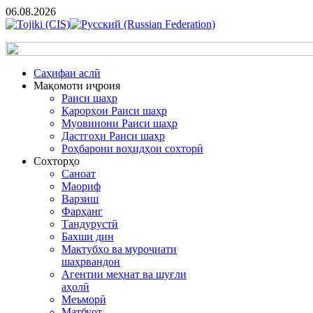
06.08.2026
Cаҳифаи аслӣ
Мақомоти иҷроия
Раиси шаҳр
Қарорҳои Раиси шаҳр
Муовинони Раиси шаҳр
Дастгоҳи Раиси шаҳр
Роҳбарони воҳидҳои сохторӣ
Сохторҳо
Саноат
Маориф
Варзиш
Фарҳанг
Тандурустӣ
Бахши дин
Мактубҳо ва муроҷиати
шаҳрвандон
Агентии меҳнат ва шуғли
аҳолӣ
Меъморӣ
Матбуот