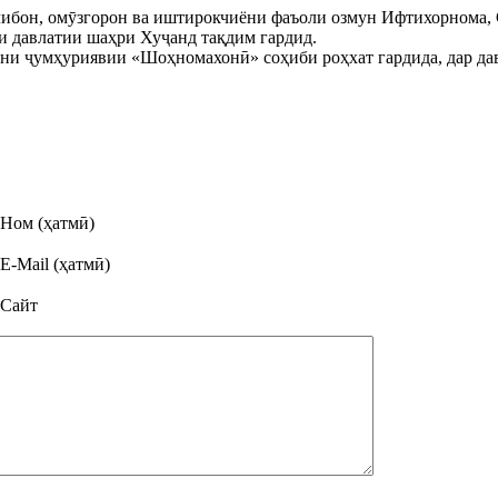
либон, омӯзгорон ва иштирокчиёни фаъоли озмун Ифтихорнома, 
 давлатии шаҳри Хуҷанд тақдим гардид.
ни ҷумҳуриявии «Шоҳномахонӣ» соҳиби роҳхат гардида, дар да
Ном (ҳатмӣ)
E-Mail (ҳатмӣ)
Сайт