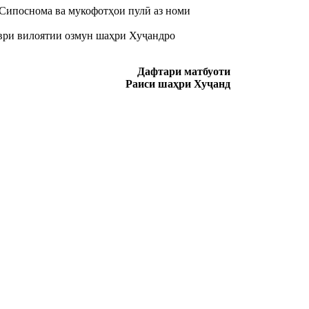
Сипоснома ва мукофотҳои пулӣ аз номи
ври вилоятии озмун шаҳри Хуҷандро
Дафтари матбуоти
Раиси шаҳри Хуҷанд