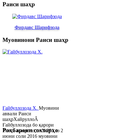
Раиси шаҳр
Фирдавс Шарифзода
Муовинони Раиси шаҳр
Ғайбуллозода Х.
Муовини
аввали Раиси
шаҳрХайруллоÂ
Ғайбуллозода бо қарори
Роҳбарони сохторҳо
Раиси шаҳр таҳти №281 аз 2
июни соли 2016 муовини