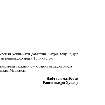
 иҷроияи ҳокимияти давлатии шаҳри Хуҷанд дар
маи пешниҳодкардаи Тоҷикистон
милалии таҳкими сулҳ барои наслҳои оянда
шавад. Марҳамат.
Дафтари матбуоти
Раиси шаҳри Хуҷанд