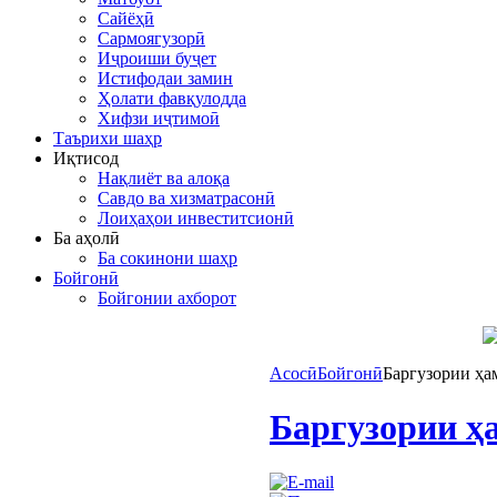
Сайёҳӣ
Сармоягузорӣ
Иҷроиши буҷет
Истифодаи замин
Ҳолати фавқулодда
Хифзи иҷтимоӣ
Таърихи шаҳр
Иқтисод
Нақлиёт ва алоқа
Савдо ва хизматрасонӣ
Лоиҳаҳои инвеститсионӣ
Ба аҳолӣ
Ба сокинони шаҳр
Бойгонӣ
Бойгонии ахборот
Асосӣ
Бойгонӣ
Баргузории ҳ
Баргузории ҳ