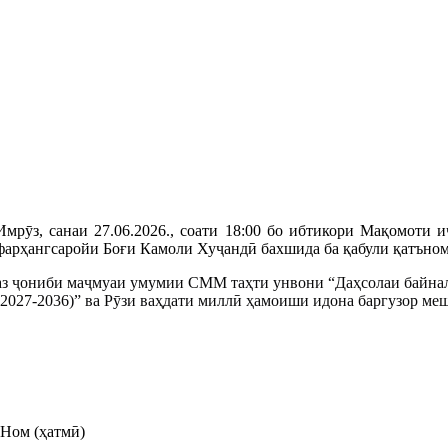
Имрӯз, санаи 27.06.2026., соати 18:00 бо ибтикори Мақомоти
фарҳангсаройи Боғи Камоли Хуҷандӣ бахшида ба қабули қатъно
аз ҷониби маҷмуаи умумии СММ таҳти унвони “Даҳсолаи байнал
(2027-2036)” ва Рӯзи ваҳдати миллӣ ҳамоиши идона баргузор ме
Ном (ҳатмӣ)