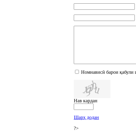
Номнависӣ барои қабули 
Нав кардан
Шарҳ додан
?>