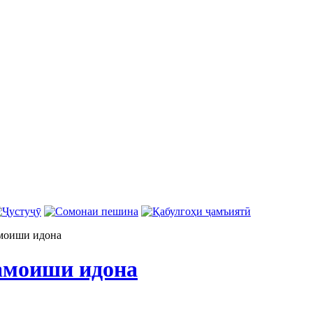
амоиши идона
амоиши идона