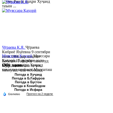
якуми Раиси шаҳри Хуҷанд
таъин ...
Ҷӯраева К.Я.
Ҷӯраева
Кибриё Яҳёевна 9 сентябри
Муяссара Қаҳорӣ
Муяссара
соли 1966 дар ноҳияи
Қаҳорӣ 15 октябри соли
Бобоҷон Ғафуров таваллуд
Обу хаво
1979 дар шаҳри Хуҷанд
шуда, миллаташ тоҷик,
таваллуд шудааст. Миллаташ
маълумот олӣ мебошад.
тоҷик. Маълумот олӣ. Соли
Соли 1997 Донишг...
Погода в Хуҷанд
Погода в Б.Ғафуров
2002 Донишгоҳи давлатии
Погода в Бустон
Хуҷанд ба...
Погода в Конибодом
Погода в Исфара