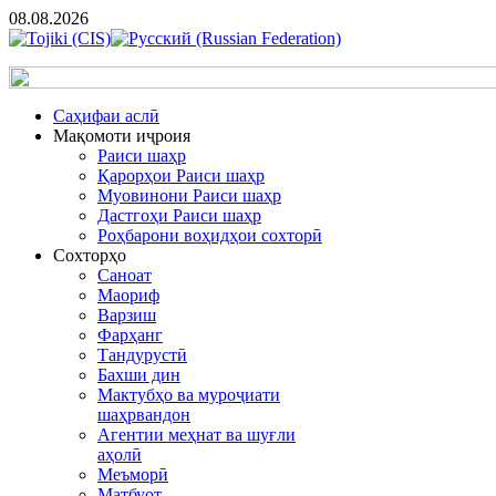
08.08.2026
Cаҳифаи аслӣ
Мақомоти иҷроия
Раиси шаҳр
Қарорҳои Раиси шаҳр
Муовинони Раиси шаҳр
Дастгоҳи Раиси шаҳр
Роҳбарони воҳидҳои сохторӣ
Сохторҳо
Саноат
Маориф
Варзиш
Фарҳанг
Тандурустӣ
Бахши дин
Мактубҳо ва муроҷиати
шаҳрвандон
Агентии меҳнат ва шуғли
аҳолӣ
Меъморӣ
Матбуот