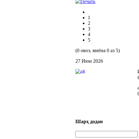
1
2
3
4
5
(0 овоз, миёна 0 аз 5)
27 Июн 2026
Шарҳ додан