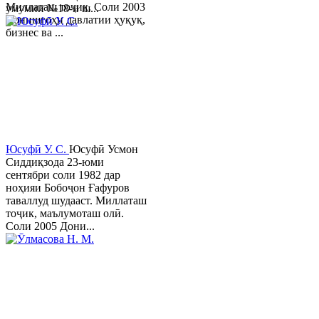
Миллаташ тоҷик. Соли 2003
умумии №18-и ш...
Донишгоҳи давлатии ҳуқуқ,
бизнес ва ...
Юсуфӣ У. C.
Юсуфӣ Усмон
Сиддиқзода 23-юми
сентябри соли 1982 дар
ноҳияи Бобоҷон Ғафуров
таваллуд шудааст. Миллаташ
тоҷик, маълумоташ олӣ.
Соли 2005 Дони...