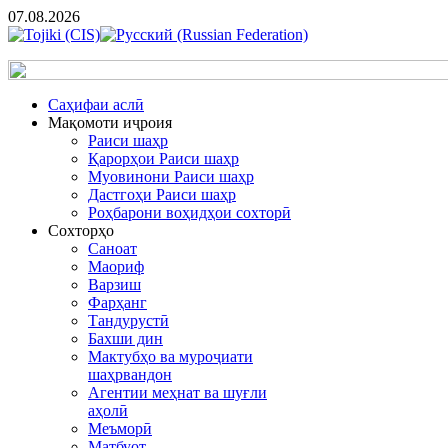
07.08.2026
Cаҳифаи аслӣ
Мақомоти иҷроия
Раиси шаҳр
Қарорҳои Раиси шаҳр
Муовинони Раиси шаҳр
Дастгоҳи Раиси шаҳр
Роҳбарони воҳидҳои сохторӣ
Сохторҳо
Саноат
Маориф
Варзиш
Фарҳанг
Тандурустӣ
Бахши дин
Мактубҳо ва муроҷиати
шаҳрвандон
Агентии меҳнат ва шуғли
аҳолӣ
Меъморӣ
Матбуот