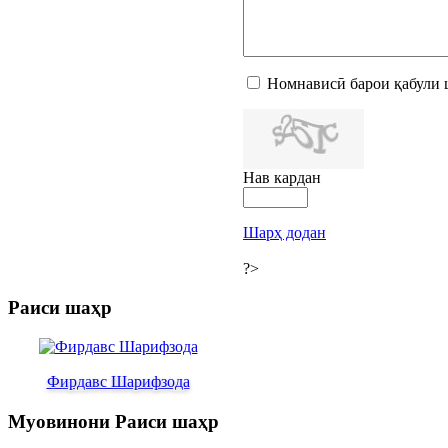
Номнависӣ барои қабули 
Нав кардан
Шарҳ додан
?>
Раиси шаҳр
Фирдавс Шарифзода
Муовинони Раиси шаҳр