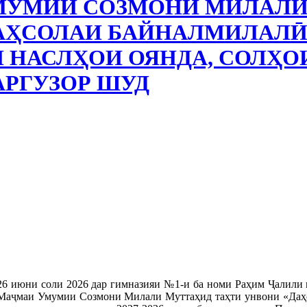
УМИИ СОЗМОНИ МИЛАЛИ 
АҲСОЛАИ БАЙНАЛМИЛАЛӢ
 НАСЛҲОИ ОЯНДА, СОЛҲОИ 
РГУЗОР ШУД
26 июни соли 2026 дар гимназияи №1-и ба номи Раҳим Ҷалили 
Маҷмаи Умумии Созмони Милали Муттаҳид таҳти унвони «Даҳсо