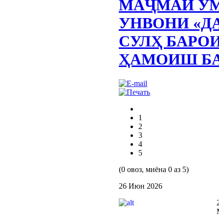
МАҶМАИ УМ
УНВОНИ «Д
СУЛҲ БАРОИ
ҲАМОИШ БА
1
2
3
4
5
(0 овоз, миёна 0 аз 5)
26 Июн 2026