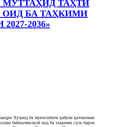
МУТТАҲИД ТАҲТИ
 ОИД БА ТАҲКИМИ
2027-2036»
шаҳри Хуҷанд ба муносибати қабули қатъномаи
лаи байналмилалӣ оид ба таҳкими сулҳ барои