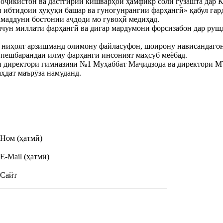
 Тоҷикистон ва дастгирии кишварҳои ҳамфикр соли гузашта д
 ибтидоии хуқуқи башар ва гуногунрангии фарҳангӣ» қабул гар
амаддуни бостонии аҷдоди мо гувоҳӣ медиҳад.
мчун миллати фарҳангӣ ва дигар мардумони форсизабон дар руш
 ниҳоят арзишманд олимону файласуфон, шоирону нависандагон 
 пешбарандаи илму фарҳанги инсоният маҳсуб меёбад.
и директори гимназияи №1 Муҳаббат Маҷидзода ва директори 
ҳдат маърӯза намуданд.
Ном (ҳатмӣ)
E-Mail (ҳатмӣ)
Сайт