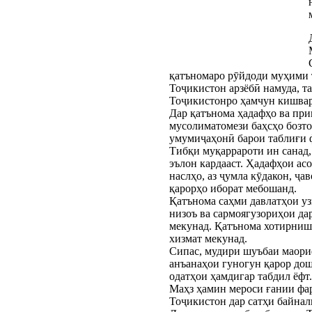
қатъномаро рӯйдоди муҳими 
Тоҷикистон арзёбӣ намуда, 
Тоҷикистонро ҳамчун кишвар
Дар қатънома ҳадафҳо ва при
мусолиматомези баҳсҳо бозто
умумиҷаҳонӣ барои таблиғи ф
Тибқи муқаррароти ин санад
эълон кардааст. Ҳадафҳои ас
наслҳо, аз ҷумла кӯдакон, ҷа
қарорҳо иборат мебошанд.
Қатънома саҳми давлатҳои уз
низоъ ва сармоягузориҳои да
мекунад. Қатънома хотирниш
хизмат мекунад.
Сипас, мудири шуъбаи маориф
анъанаҳои гуногун қарор дошт
одатҳои ҳамдигар табдил ёфт.
Маҳз ҳамин мероси ғании фар
Тоҷикистон дар сатҳи байнал