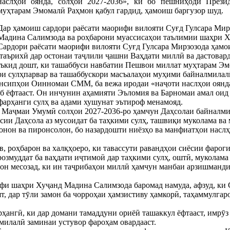
наслҳои оянда, солҳои 2027-2036», ки бо пешниҳоди През
муҳтарам Эмомалӣ Раҳмон қабул гардид, ҳамоиш баргузор шуд.
Дар ҳамоиш сардори раёсати маорифи вилояти Суғд Гулсара Ми
Мадина Салимзода ва роҳбарони муассисаҳои таълимии шаҳри Х
Сардори раёсати маорифи вилояти Суғд Гулсара Мирзозода ҳамо
таърихӣ дар остонаи таҷлили ҷашни Ваҳдати миллӣ ва дастовар
таъкид дошт, ки ташаббуси навбатии Пешвои миллат муҳтарам Э
и сулҳпарвар ва ташаббускори масъалаҳои муҳими байналмилалӣ
нсипҳои Оинномаи СММ, ба вежа иродаи «наҷоти наслҳои оянда 
б ёфтааст. Он инчунин аҳамияти Эъломия ва Барномаи амал оид 
арҳанги сулҳ ва адами хушунат эътироф менамояд.
, Маҷмаи Умумӣ солҳои 2027-2036-ро ҳамчун Даҳсолаи байналми
осии Даҳсола аз мусоидат ба таҳкими сулҳ, ташвиқи муколама в
вонон ва пиронсолон, бо назардошти ниёзҳо ва манфиатҳои наслҳ
в, роҳбарон ва халқҳоеро, ки тавассути равандҳои сиёсии фароги
розмуддат ба ваҳдати иҷтимоӣ дар таҳкими сулҳ, оштӣ, муколама
он месозад, ки ин таҷрибаҳои миллӣ ҳамчун манбаи арзишманди
и шаҳри Хуҷанд Мадина Салимзода баромад намуда, афзуд, ки С
, дар тӯли замон ба чорроҳаи ҳамзистиву ҳамкорӣ, таҳаммулгаро
ҳангӣ, ки дар домани тамаддуни ориёӣ ташаккул ёфтааст, имрӯ
милалӣ заминаи устувор фароҳам овардааст.