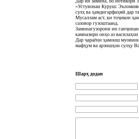
Дар ин замина, бо ибтикори
«Устувонаи Куруш: Эъломияи
сулҳ ва ҳамдигарфаҳмӣ дар т
Мусаллам аст, ки тоҷикон ҳа
сазовор гузоштаанд.
Заминагузорони ин ганҷинаи
камназири онҳо аз василаҳои
Дар ҷараёни ҳамоиш муовин
мафҳум ва арзишҳои сулҳу Ва
Шарҳ додан