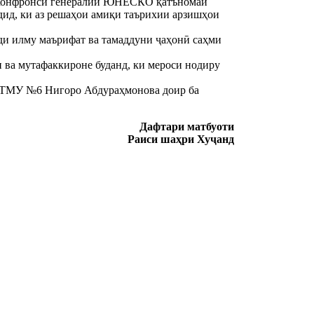
ар Конфронси генералии ЮНЕСКО қатъномаи
дид, ки аз решаҳои амиқи таърихии арзишҳои
ди илму маърифат ва тамаддуни ҷаҳонӣ саҳми
ва мутафаккироне буданд, ки мероси нодиру
МТМУ №6 Нигоро Абдураҳмонова доир ба
Дафтари матбуоти
Раиси шаҳри Хуҷанд