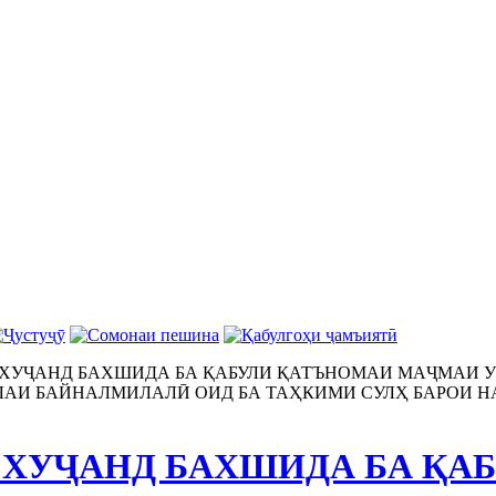
 ХУҶАНД БАХШИДА БА ҚАБУЛИ ҚАТЪНОМАИ МАҶМАИ
АИ БАЙНАЛМИЛАЛӢ ОИД БА ТАҲКИМИ СУЛҲ БАРОИ НАС
 ХУҶАНД БАХШИДА БА ҚА