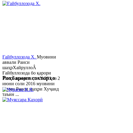
Ғайбуллозода Х.
Муовини
аввали Раиси
шаҳрХайруллоÂ
Ғайбуллозода бо қарори
Роҳбарони сохторҳо
Раиси шаҳр таҳти №281 аз 2
июни соли 2016 муовини
якуми Раиси шаҳри Хуҷанд
таъин ...