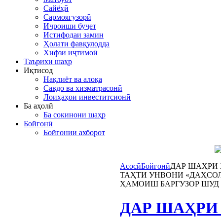
Сайёҳӣ
Сармоягузорӣ
Иҷроиши буҷет
Истифодаи замин
Ҳолати фавқулодда
Хифзи иҷтимоӣ
Таърихи шаҳр
Иқтисод
Нақлиёт ва алоқа
Савдо ва хизматрасонӣ
Лоиҳаҳои инвеститсионӣ
Ба аҳолӣ
Ба сокинони шаҳр
Бойгонӣ
Бойгонии ахборот
Асосӣ
Бойгонӣ
ДАР ШАҲРИ
ТАҲТИ УНВОНИ «ДАҲСОЛ
ҲАМОИШ БАРГУЗОР ШУД
ДАР ШАҲРИ