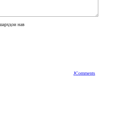
шарҳҳои нав
JComments