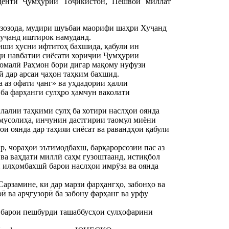
иденти Ҷумҳурии Тоҷикистон, Пешвои миллат
рзозода, мудири шуъбаи маорифи шаҳри Хуҷанд
уҷанд иштирок намуданд.
иши ҳусни ифтитоҳ бахшида, қабули ин
ди навбатии сиёсати хориҷии Ҷумҳурии
момалӣ Раҳмон бори дигар мақому нуфузи
 дар арсаи ҷаҳон таҳким бахшид.
аз офати ҷанг» ва уҳдадории ҳалли
ба фарҳанги сулҳро ҳамчун ваколати
лалии таҳкими сулҳ ба хотири наслҳои оянда
а мусолиҳа, инчунин дастгирии таомул миёни
ои оянда дар таҳияи сиёсат ва равандҳои қабули
р, чораҳои эътимодбахш, барқарорсозии пас аз
 ва ваҳдати миллӣ саҳм гузоштаанд, истиқбол
 илҳомбахшӣ барои наслҳои имрӯза ва оянда
арзамине, ки дар марзи фарҳангҳо, забонҳо ва
ӣ ва арҷгузорӣ ба забону фарҳанг ва урфу
з барои пешбурди ташаббусҳои сулҳофарини