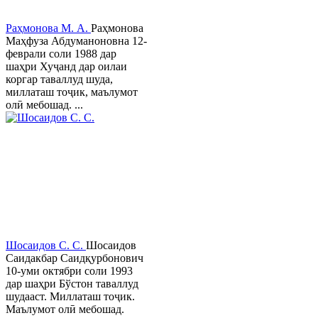
Раҳмонова М. А.
Раҳмонова
Маҳфуза Абдуманоновна 12-
феврали соли 1988 дар
шаҳри Хуҷанд дар оилаи
коргар таваллуд шуда,
миллаташ тоҷик, маълумот
олӣ мебошад. ...
Шосаидов С. С.
Шосаидов
Саидакбар Саидқурбонович
10-уми октябри соли 1993
дар шаҳри Бўстон таваллуд
шудааст. Миллаташ тоҷик.
Маълумот олӣ мебошад.