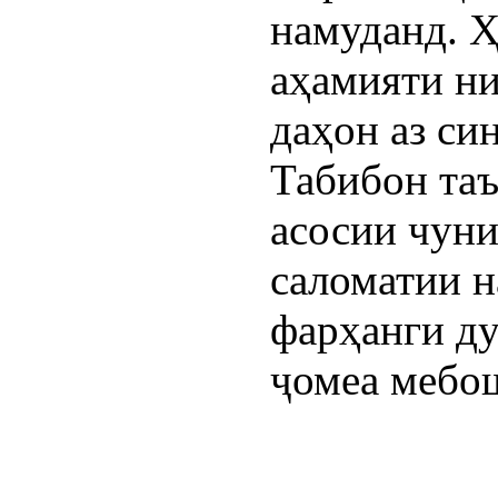
намуданд. Ҳ
аҳамияти н
даҳон аз си
Табибон таъ
асосии чун
саломатии н
фарҳанги ду
ҷомеа мебо