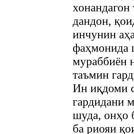
хонандагон 
дандон, қои
инчунин аҳ
фаҳмонида 
мураббиён 
таъмин гард
Ин иқдоми 
гардидани 
шуда, онҳо 
ба риояи қо