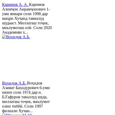
Каримов А. А.
Каримов
Азимҷон Акрамҷонович 1-
уми январи соли 1998 дар
шаҳри Хуҷанд таввалуд
шудааст. Миллаташ тоҷик,
маълумоташ олӣ. Соли 2020
Академияи х...
Воҳидов А.Б.
Воҳидов
Азамат Баҳодурович 6-уми
июни соли 1974 дар н.
Б.Ғафуров таваллуд шуда,
миллаташ тоҷик, маълумот
олии тиббӣ. Соли 1997
филиали Хучан...