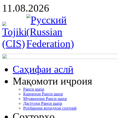
11.08.2026
Cаҳифаи аслӣ
Мақомоти иҷроия
Раиси шаҳр
Қарорҳои Раиси шаҳр
Муовинони Раиси шаҳр
Дастгоҳи Раиси шаҳр
Роҳбарони воҳидҳои сохторӣ
Сохторҳо