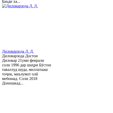
Баъди ха...
Диловарзода Д. Д.
Диловарзода Достон
Диловар 21уми феврали
соли 1996 дар шаҳри Бӯстон
таваллуд шуда, миллатааш
тоҷик, маълумот олӣ
мебошад. Соли 2018
Донишкад...