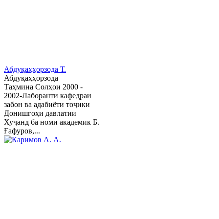
Абдуқаҳҳорзода Т.
Абдуқаҳҳорзода
Таҳмина Солҳои 2000 -
2002-Лаборанти кафедраи
забон ва адабиёти тоҷики
Донишгоҳи давлатии
Хуҷанд ба номи академик Б.
Ғафуров,...