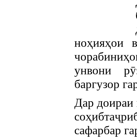
ноҳияҳои в
чорабиниҳ
унвони рӯ
баргузор га
Дар доираи 
соҳибтаҷриб
сафарбар га