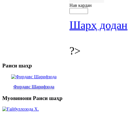
Нав кардан
Шарҳ додан
?>
Раиси шаҳр
Фирдавс Шарифзода
Муовинони Раиси шаҳр