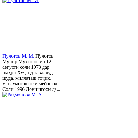
Пӯлотов М. М.
Пўлотов
Мунир Мухторович 12
августи соли 1973 дар
шаҳри Хуҷанд таваллуд
шуда, миллаташ тоҷик,
маълумоташ олӣ мебошад.
Соли 1996 Донишгоҳи да...