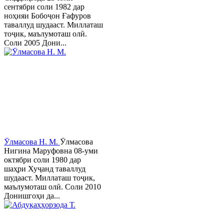
сентябри соли 1982 дар
ноҳияи Бобоҷон Ғафуров
таваллуд шудааст. Миллаташ
тоҷик, маълумоташ олӣ.
Соли 2005 Дони...
Ӯлмасова Н. М.
Ӯлмасова
Нигина Маруфовна 08-уми
октябри соли 1980 дар
шаҳри Хуҷанд таваллуд
шудааст. Миллаташ тоҷик,
маълумоташ олӣ. Соли 2010
Донишгоҳи да...