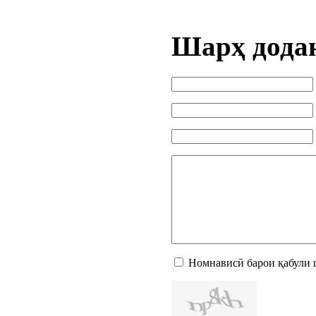
Шарҳ дода
Номнависӣ барои қабули 