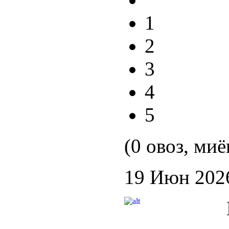
1
2
3
4
5
(0 овоз, миё
19 Июн 202