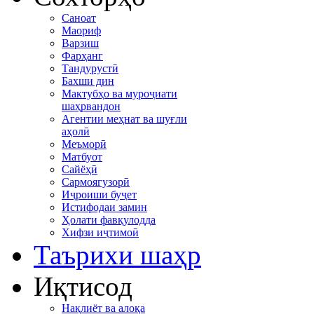
Саноат
Маориф
Варзиш
Фарҳанг
Тандурустӣ
Бахши дин
Мактубҳо ва муроҷиати
шаҳрвандон
Агентии меҳнат ва шуғли
аҳолӣ
Меъморӣ
Матбуот
Сайёҳӣ
Сармоягузорӣ
Иҷроиши буҷет
Истифодаи замин
Ҳолати фавқулодда
Хифзи иҷтимоӣ
Таърихи шаҳр
Иқтисод
Нақлиёт ва алоқа