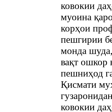
ковокии да
муоина қаро
корҳои про
пешгирии б
монда шуда
вақт ошкор 
пешниҳод г
Қисмати му
гузаронидан
ковокии даҳ