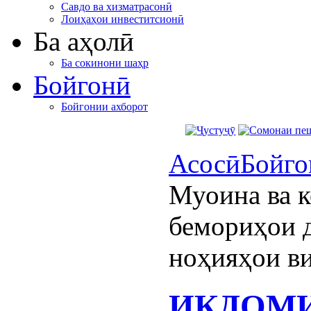
Савдо ва хизматрасонӣ
Лоиҳаҳои инвеститсионӣ
Ба аҳолӣ
Ба сокинони шаҳр
Бойгонӣ
Бойгонии ахборот
Асосӣ
Бойго
Муоина ва 
бемориҳои 
ноҳияҳои в
ИҚДОМИ