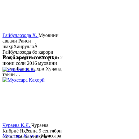
Ғайбуллозода Х.
Муовини
аввали Раиси
шаҳрХайруллоÂ
Ғайбуллозода бо қарори
Роҳбарони сохторҳо
Раиси шаҳр таҳти №281 аз 2
июни соли 2016 муовини
якуми Раиси шаҳри Хуҷанд
таъин ...
Ҷӯраева К.Я.
Ҷӯраева
Кибриё Яҳёевна 9 сентябри
Муяссара Қаҳорӣ
Муяссара
соли 1966 дар ноҳияи