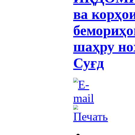
ва корҳо
бемориҳо
шаҳру но
Суғд