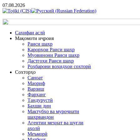
07.08.2026
Cаҳифаи аслӣ
Мақомоти иҷроия
Раиси шаҳр
Қарорҳои Раиси шаҳр
Муовинони Раиси шаҳр
Дастгоҳи Раиси шаҳр
Роҳбарони воҳидҳои сохторӣ
Сохторҳо
Саноат
Маориф
Варзиш
Фарҳанг
Тандурустӣ
Бахши дин
Мактубҳо ва муроҷиати
шаҳрвандон
Агентии меҳнат ва шуғли
аҳолӣ
Меъморӣ
Матбуот