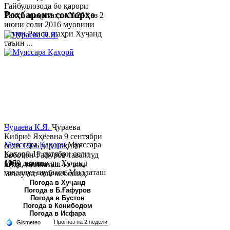
Ғайбуллозода бо қарори
Роҳбарони сохторҳо
Раиси шаҳр таҳти №281 аз 2
июни соли 2016 муовини
якуми Раиси шаҳри Хуҷанд
таъин ...
Ҷӯраева К.Я.
Ҷӯраева
Кибриё Яҳёевна 9 сентябри
Муяссара Қаҳорӣ
Муяссара
соли 1966 дар ноҳияи
Қаҳорӣ 15 октябри соли
Бобоҷон Ғафуров таваллуд
Обу хаво
1979 дар шаҳри Хуҷанд
шуда, миллаташ тоҷик,
таваллуд шудааст. Миллаташ
маълумот олӣ мебошад.
тоҷик. Маълумот олӣ. Соли
Соли 1997 Донишг...
Погода в Хуҷанд
Погода в Б.Ғафуров
2002 Донишгоҳи давлатии
Погода в Бустон
Хуҷанд ба...
Погода в Конибодом
Погода в Исфара