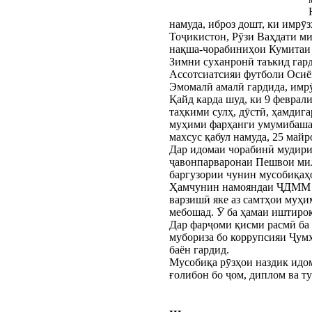
намуда, иброз дошт, ки имр
Тоҷикистон, Рӯзи Ваҳдати ми
нақша-чорабиниҳои Кумитаи 
Зимни суханронӣ таъкид гар
Ассотсиатсияи футболи Осиё
Эмомалӣ амалӣ гардида, имрӯ
Қайд карда шуд, ки 9 февра
таҳкими сулҳ, дӯстӣ, ҳамдиг
муҳими фарҳанги умумибашар
махсус қабул намуда, 25 май
Дар идомаи чорабинӣ мудири
ҷавонпарваронаи Пешвои мил
баргузории чунин мусобиқаҳо
Ҳамчунин намояндаи ҶДММ «А
варзишӣ яке аз самтҳои муҳи
мебошад. Ӯ ба ҳамаи иштирок
Дар фарҷоми қисми расмӣ ба
мубориза бо коррупсияи Ҷумҳ
баён гардид.
Мусобиқа рӯзҳои наздик идом
ғолибон бо ҷом, диплом ва т