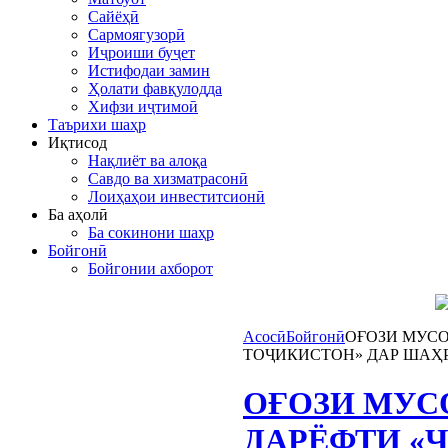
Сайёҳӣ
Сармоягузорӣ
Иҷроиши буҷет
Истифодаи замин
Ҳолати фавқулодда
Хифзи иҷтимоӣ
Таърихи шаҳр
Иқтисод
Нақлиёт ва алоқа
Савдо ва хизматрасонӣ
Лоиҳаҳои инвеститсионӣ
Ба аҳолӣ
Ба сокинони шаҳр
Бойгонӣ
Бойгонии ахборот
Асосӣ
Бойгонӣ
ОҒОЗИ МУСО
ТОҶИКИСТОН» ДАР ШАҲ
ОҒОЗИ МУС
ДАРЁФТИ «