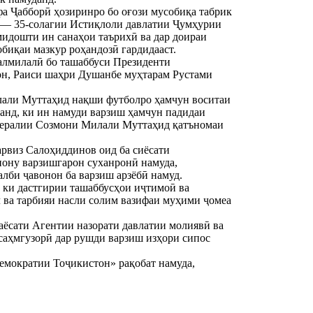
 Ҷабборӣ ҳозиринро бо оғози мусобиқа табрик
ӣ — 35-солагии Истиқлоли давлатии Ҷумҳурии
мидошти ин санаҳои таърихӣ ва дар доираи
иқаи мазкур роҳандозӣ гардидааст.
налмилалӣ бо ташаббуси Президенти
он, Раиси шаҳри Душанбе муҳтарам Рустами
лали Муттаҳид нақши футболро ҳамчун воситаи
данд, ки ин намуди варзиш ҳамчун падидаи
енералии Созмони Милали Муттаҳид қатъномаи
рвиз Салоҳиддинов оид ба сиёсати
ону варзишгарон суханронӣ намуда,
лби ҷавонон ба варзиш арзёбӣ намуд.
ки дастгирии ташаббусҳои иҷтимоӣ ва
л ва тарбияи насли солим вазифаи муҳими ҷомеа
ёсати Агентии назорати давлатии молиявӣ ва
саҳмгузорӣ дар рушди варзиш изҳори сипос
емократии Тоҷикистон» рақобат намуда,