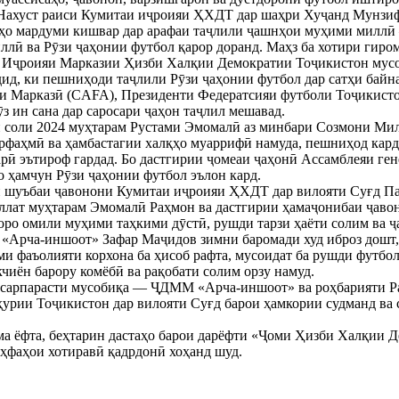
Нахуст раиси Кумитаи иҷроияи ҲХДТ дар шаҳри Хуҷанд Мунзифа
ӯзҳо мардуми кишвар дар арафаи таҷлили ҷашнҳои муҳими милл
ллӣ ва Рӯзи ҷаҳонии футбол қарор доранд. Маҳз ба хотири гиро
Иҷроияи Марказии Ҳизби Халқии Демократии Тоҷикистон мусоб
дид, ки пешниҳоди таҷлили Рӯзи ҷаҳонии футбол дар сатҳи бай
и Марказӣ (CAFA), Президенти Федератсияи футболи Тоҷикист
з ин сана дар саросари ҷаҳон таҷлил мешавад.
ли соли 2024 муҳтарам Рустами Эмомалӣ аз минбари Созмони Ми
арфаҳмӣ ва ҳамбастагии халқҳо муаррифӣ намуда, пешниҳод кар
ӣ эътироф гардад. Бо дастгирии ҷомеаи ҷаҳонӣ Ассамблеяи г
ро ҳамчун Рӯзи ҷаҳонии футбол эълон кард.
 шуъбаи ҷавонони Кумитаи иҷроияи ҲХДТ дар вилояти Суғд Па
лат муҳтарам Эмомалӣ Раҳмон ва дастгирии ҳамаҷонибаи ҷавон
ро омили муҳими таҳкими дӯстӣ, рушди тарзи ҳаёти солим ва ҷа
рча-иншоот» Зафар Маҷидов зимни баромади худ иброз дошт, 
ми фаъолияти корхона ба ҳисоб рафта, мусоидат ба рушди футбо
чиён барору комёбӣ ва рақобати солим орзу намуд.
 сарпарасти мусобиқа — ҶДММ «Арча-иншоот» ва роҳбарияти Ра
урии Тоҷикистон дар вилояти Суғд барои ҳамкории судманд ва 
а ёфта, беҳтарин дастаҳо барои дарёфти «Ҷоми Ҳизби Халқии Д
уҳфаҳои хотиравӣ қадрдонӣ хоҳанд шуд.