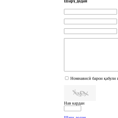
Шарҳ додан
Номнависӣ барои қабули 
Нав кардан
Шарҳ додан