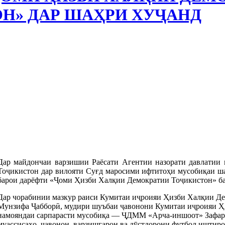
Н» ДАР ШАҲРИ ХУҶАНД
Дар майдончаи варзишии Раёсати Агентии назорати давлатии 
Тоҷикистон дар вилояти Суғд маросими ифтитоҳи мусобиқаи ша
барои дарёфти «Ҷоми Ҳизби Халқии Демократии Тоҷикистон» ба
Дар чорабинии мазкур раиси Кумитаи иҷроияи Ҳизби Халқии Д
Мунзифа Ҷабборӣ, мудири шуъбаи ҷавонони Кумитаи иҷроияи Ҳ
намояндаи сарпарасти мусобиқа — ҶДММ «Арча-иншоот» Зафар
муассисаҳо, ҷавонон, варзишгарон ва дӯстдорони футбол иштиро