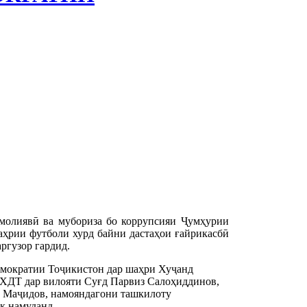
молиявӣ ва мубориза бо коррупсияи Ҷумҳурии
ҳрии футболи хурд байни дастаҳои ғайрикасбӣ
ргузор гардид.
емократии Тоҷикистон дар шаҳри Хуҷанд
ХДТ дар вилояти Суғд Парвиз Салоҳиддинов,
 Маҷидов, намояндагони ташкилоту
к намуданд.