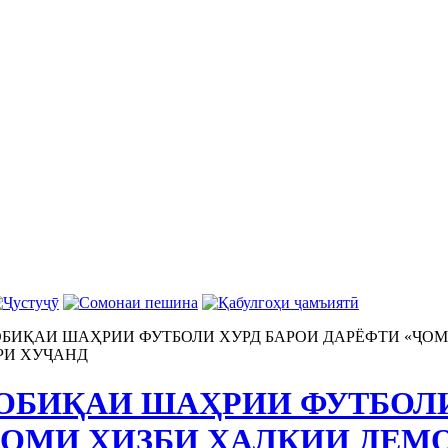
БИҚАИ ШАҲРИИ ФУТБОЛИ ХУРД БАРОИ ДАРЁФТИ «ҶО
РИ ХУҶАНД
ОБИҚАИ ШАҲРИИ ФУТБОЛИ
ҶОМИ ҲИЗБИ ХАЛҚИИ ДЕМ