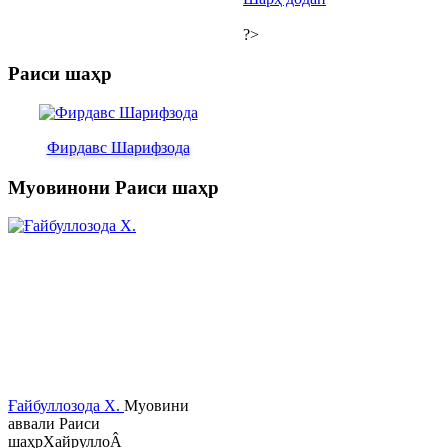
?>
Раиси шаҳр
Фирдавс Шарифзода
Муовинони Раиси шаҳр
Ғайбуллозода Х.
Муовини
аввали Раиси
шаҳрХайруллоÂ