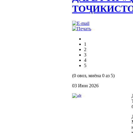
ТОҶИКИСТО
1
2
3
4
5
(0 овоз, миёна 0 аз 5)
03 Июн 2026