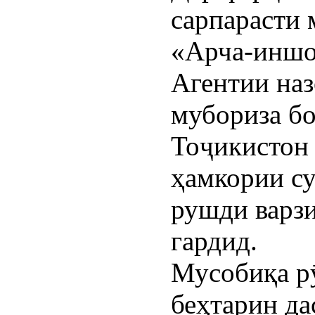
сарпараст
«Арча-иншоо
Агентии наз
мубориза б
Тоҷикистон 
ҳамкории су
рушди варзи
гардид.
Мусобиқа рӯ
беҳтарин да