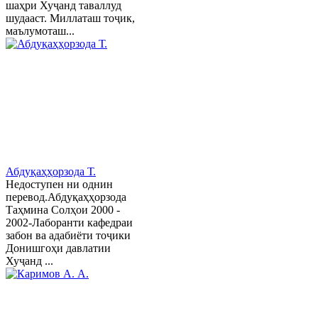
шаҳри Хуҷанд таваллуд
шудааст. Миллаташ тоҷик,
маълумоташ...
Абдуқаҳҳорзода Т.
Недоступен ни однин
перевод.Абдуқаҳҳорзода
Таҳмина Солҳои 2000 -
2002-Лаборанти кафедраи
забон ва адабиёти тоҷики
Донишгоҳи давлатии
Хуҷанд ...