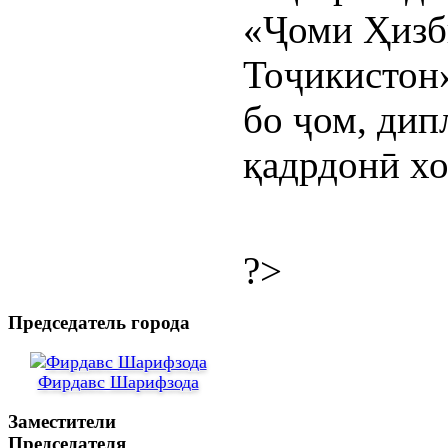
«Ҷоми Ҳизб
Тоҷикистон»
бо ҷом, дип
қадрдонӣ хо
?>
Председатель города
Фирдавс Шарифзода
Заместители
Председателя