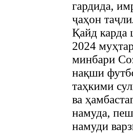
гардида, им
ҷаҳон таҷли
Қайд карда 
2024 муҳта
минбари Со
нақши футб
таҳкими сул
ва ҳамбаста
намуда, пеш
намуди вар