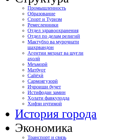
Промышленность
Образование
Спорт и Туризм
Ремесленники
Отдел здравоохранения
Отдел по делам религий
Мактубҳо ва муроҷиати
шаҳрвандон
Агентии меҳнат ва шуғли
аҳолӣ
Меъморӣ
Матбуот
Сайёҳӣ
Сармоягузорӣ
Иҷроиши буҷет
Истифодаи замин
Ҳолати фавқулодда
Хифзи иҷтимоӣ
История города
Экономика
Транспорт и связь