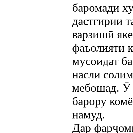
баромади ху
дастгирии 
варзишӣ яке
фаъолияти к
мусоидат ба
насли соли
мебошад. Ӯ
барору комё
намуд.
Дар фарҷом