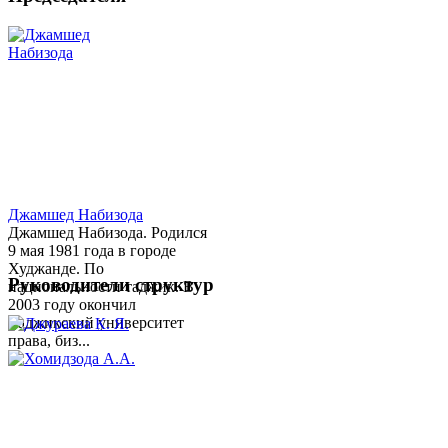
Джамшед Набизода
Джамшед Набизода. Родился
9 мая 1981 года в городе
Худжанде. По
Руководители структур
национальности таджик. В
2003 году окончил
Таджикский университет
права, биз...