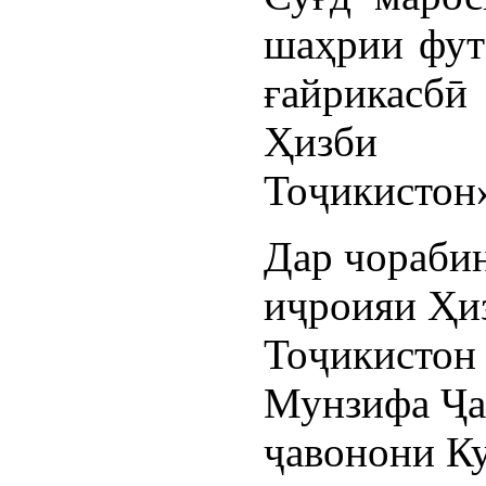
шаҳрии фут
ғайрикасб
Ҳизби Х
Тоҷикистон»
Дар чораби
иҷроияи Ҳи
Тоҷикистон
Мунзифа Ҷа
ҷавонони К