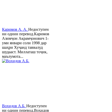
Каримов А. А.
Недоступен
ни однин перевод.Каримов
Азимҷон Акрамҷонович 1-
уми январи соли 1998 дар
шаҳри Хуҷанд таввалуд
шудааст. Миллаташ тоҷик,
маълумота...
Воҳидов А.Б.
Недоступен
ни однин перевод.Воҳидов