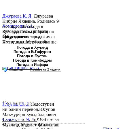
Джураева К. Я.
Джураева
Кибриё Яхяевна. Родилась 9
Хомидзода А.А.
сентября 1966 года в
Руководитель аппарата
Б.Гафуровском районе, по
Обу хаво
председателя города
национальности таджичка.
Хомидзода Абдувахоб
Имеет высшее образование.
Абдумаджид родился 8
В 1997 ...
Погода в Хуҷанд
Погода в Б.Ғафуров
июня 1978 года в городе
Погода в Бустон
Худжанде. По
Погода в Конибодом
национальности...
Погода в Исфара
Контакты:
Юсупов М. З.
Недоступен
ни однин перевод.Юсупов
Республика Таджикистан,
Маъмурҷон Зулҳайдарович
Согдийскый область,
Сангинова М. А.
Сангинова
1-уми июни соли 1981
Муяссар Абдукахоровна
таваллуд шудааст. Миллаташ
город Худжанд, проспект