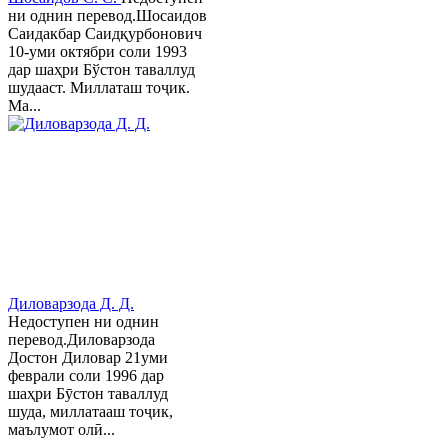
ни однин перевод.Шосаидов
Саидакбар Саидқурбонович
10-уми октябри соли 1993
дар шаҳри Бўстон таваллуд
шудааст. Миллаташ тоҷик.
Ма...
Диловарзода Д. Д.
Недоступен ни однин
перевод.Диловарзода
Достон Диловар 21уми
феврали соли 1996 дар
шаҳри Бӯстон таваллуд
шуда, миллатааш тоҷик,
маълумот олӣ...