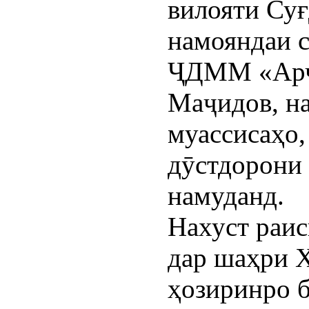
вилояти Су
намояндаи 
ҶДММ «Арч
Маҷидов, н
муассисаҳо,
дӯстдорони
намуданд.
Нахуст раи
дар шаҳри 
ҳозиринро б