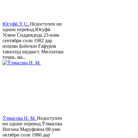
Юсуфӣ У. C.
Недоступен ни
однин перевод.Юсуфӣ
Усмон Сиддиқзода 23-юми
сентябри соли 1982 дар
ноҳияи Бобоҷон Ғафуров
таваллуд шудааст. Миллаташ
тоҷик, ма...
Ӯлмасова Н. М.
Недоступен
ни однин перевод.Ӯлмасова
Нигина Маруфовна 08-уми
октябри соли 1980 дар