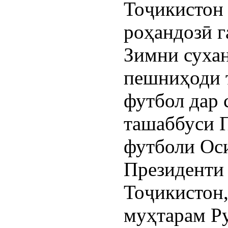
Тоҷикистон
роҳандозӣ г
Зимни сухан
пешниҳоди 
футбол дар 
ташаббуси 
футболи Ос
Президенти
Тоҷикистон
муҳтарам Р