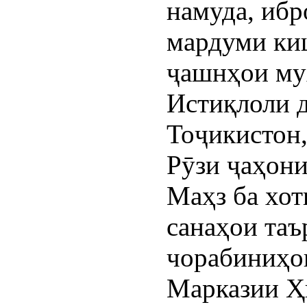
намуда, ибр
мардуми ки
ҷашнҳои му
Истиқлоли 
Тоҷикистон,
Рӯзи ҷаҳони
Маҳз ба хо
санаҳои таъ
чорабиниҳо
Марказии Ҳ