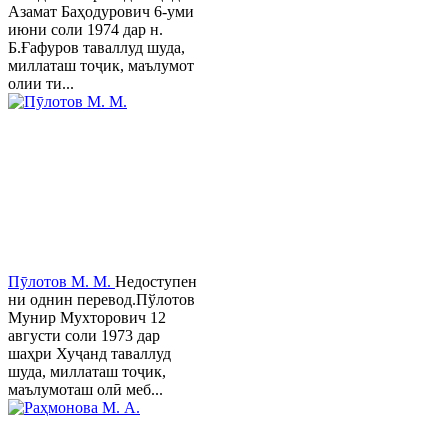
Азамат Баҳодурович 6-уми
июни соли 1974 дар н.
Б.Ғафуров таваллуд шуда,
миллаташ тоҷик, маълумот
олии ти...
Пӯлотов М. М.
Недоступен
ни однин перевод.Пўлотов
Мунир Мухторович 12
августи соли 1973 дар
шаҳри Хуҷанд таваллуд
шуда, миллаташ тоҷик,
маълумоташ олӣ меб...