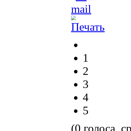
1
2
3
4
5
(0 голоса, с