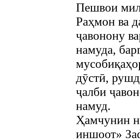
Пешвои мил
Раҳмон ва 
ҷавонону в
намуда, бар
мусобиқаҳо
дӯстӣ, рушд
ҷалби ҷавон
намуд.
Ҳамчунин 
иншоот» За