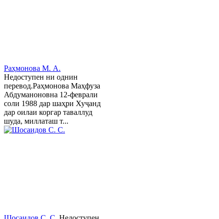
Раҳмонова М. А.
Недоступен ни однин
перевод.Раҳмонова Маҳфуза
Абдуманоновна 12-феврали
соли 1988 дар шаҳри Хуҷанд
дар оилаи коргар таваллуд
шуда, миллаташ т...
Шосаидов С. С.
Недоступен