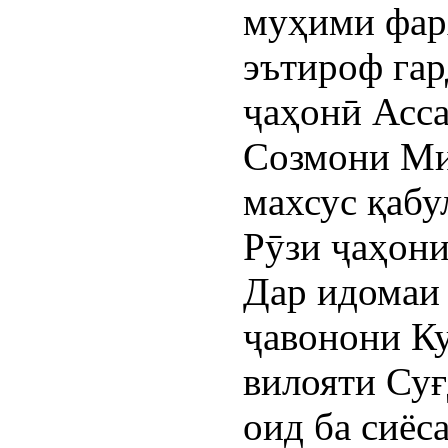
муҳими фар
эътироф гар
ҷаҳонӣ Асс
Созмони Ми
махсус қабу
Рӯзи ҷаҳони
Дар идомаи
ҷавонони К
вилояти Су
оид ба сиёс