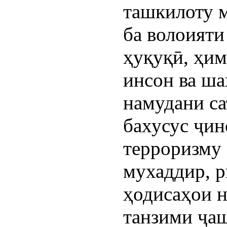
ташкилоту м
ба волоияти
ҳуқуқӣ, ҳим
инсон ва ша
намудани са
бахусус ҷин
терроризму 
мухаддир, р
ҳодисаҳои 
танзими ҷа