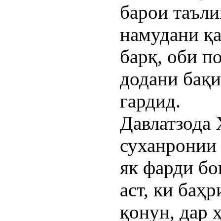
барои таъли
намудани қа
барқ, оби п
додани бақи
гардид.
Давлатзода
суханронии 
як фарди б
аст, ки баҳ
қонун, дар 