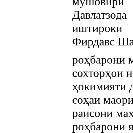
мушовир
Давлатзо
иштироки
Фирдавс Ша
роҳбарони 
сохторҳои 
ҳокимияти 
соҳаи маори
раисони ма
роҳбарони я