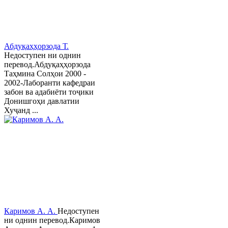
Абдуқаҳҳорзода Т.
Недоступен ни однин
перевод.Абдуқаҳҳорзода
Таҳмина Солҳои 2000 -
2002-Лаборанти кафедраи
забон ва адабиёти тоҷики
Донишгоҳи давлатии
Хуҷанд ...
Каримов А. А.
Недоступен
ни однин перевод.Каримов