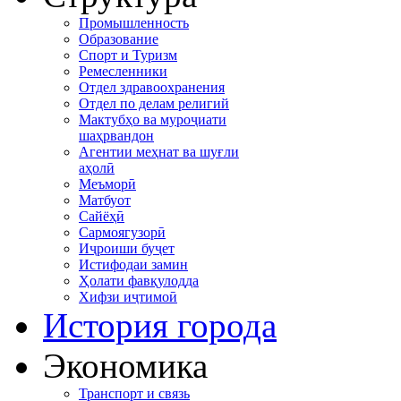
Промышленность
Образование
Спорт и Туризм
Ремесленники
Отдел здравоохранения
Отдел по делам религий
Мактубҳо ва муроҷиати
шаҳрвандон
Агентии меҳнат ва шуғли
аҳолӣ
Меъморӣ
Матбуот
Сайёҳӣ
Сармоягузорӣ
Иҷроиши буҷет
Истифодаи замин
Ҳолати фавқулодда
Хифзи иҷтимоӣ
История города
Экономика
Транспорт и связь