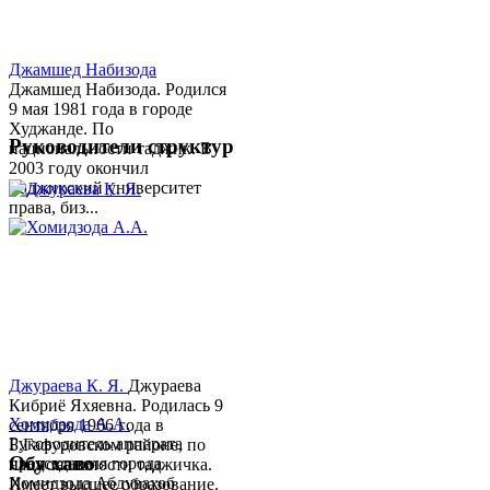
Джамшед Набизода
Джамшед Набизода. Родился
9 мая 1981 года в городе
Худжанде. По
Руководители структур
национальности таджик. В
2003 году окончил
Таджикский университет
права, биз...
Джураева К. Я.
Джураева
Кибриё Яхяевна. Родилась 9
Хомидзода А.А.
сентября 1966 года в
Руководитель аппарата
Б.Гафуровском районе, по
Обу хаво
председателя города
национальности таджичка.
Хомидзода Абдувахоб
Имеет высшее образование.