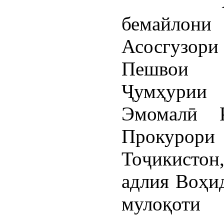
бемайлони
Асосгузор
Пешвои 
Ҷумҳурии
Эмомалӣ 
Прокурор
Тоҷикисто
адлия Воҳи
мулоқоти