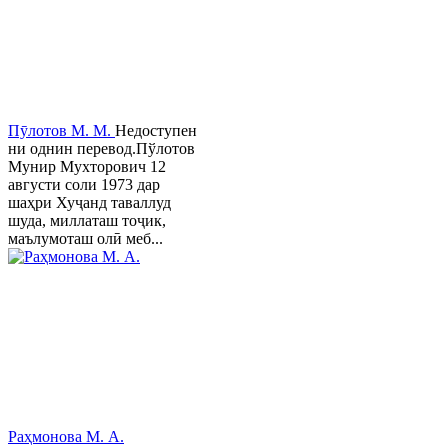
Пӯлотов М. М.
Недоступен
ни однин перевод.Пўлотов
Мунир Мухторович 12
августи соли 1973 дар
шаҳри Хуҷанд таваллуд
шуда, миллаташ тоҷик,
маълумоташ олӣ меб...
Раҳмонова М. А.