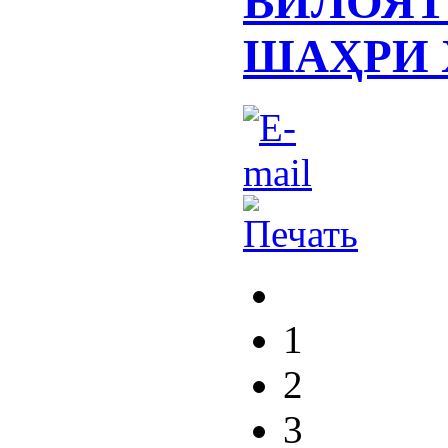
ВИЛОЯТ
ШАҲРИ 
1
2
3