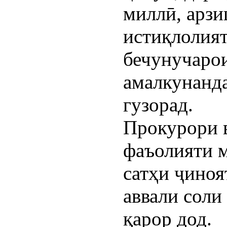
миллӣ, арз
истиқлолият
бечунучаро
амалкунанда
гузорад.
Прокурори 
фаъолияти м
сатҳи ҷиноя
аввали соли
қарор дод.