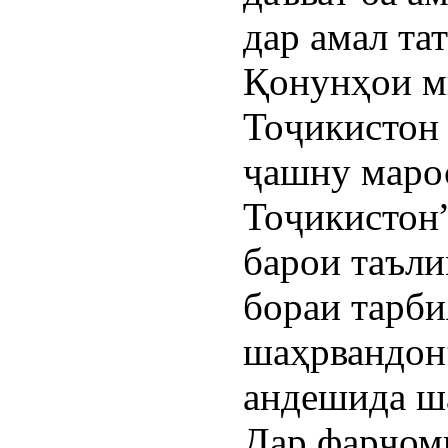
дар амал та
Қонунҳои м
Тоҷикистон
ҷашну маро
Тоҷикистон”
барои таъли
бораи тарби
шаҳрвандон
андешида ш
Дар фарҷом