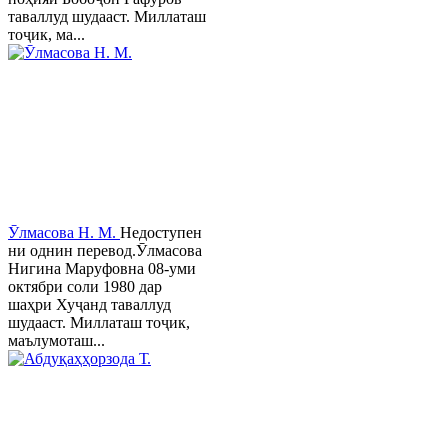
таваллуд шудааст. Миллаташ
тоҷик, ма...
Ӯлмасова Н. М.
Недоступен
ни однин перевод.Ӯлмасова
Нигина Маруфовна 08-уми
октябри соли 1980 дар
шаҳри Хуҷанд таваллуд
шудааст. Миллаташ тоҷик,
маълумоташ...