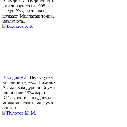
Азимҷон Акрамҷонович 1-
уми январи соли 1998 дар
шаҳри Хуҷанд таввалуд
шудааст. Миллаташ тоҷик,
маълумота...
Воҳидов А.Б.
Недоступен
ни однин перевод.Воҳидов
Азамат Баҳодурович 6-уми
июни соли 1974 дар н.
Б.Ғафуров таваллуд шуда,
миллаташ тоҷик, маълумот
олии ти...