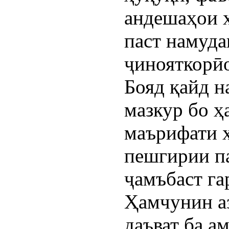
андешаҳои х
паст намуда
ҷинояткорӣ
Бояд қайд н
мазкур бо ҳ
маърифати ҳ
пешгирии п
ҷамъбаст га
Ҳамчунин а
даъват ба а