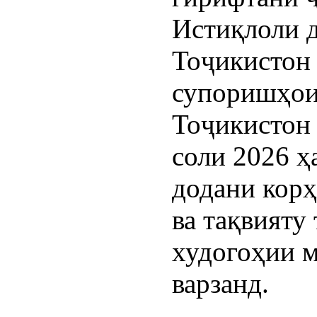
Истиқлоли 
Тоҷикистон 
супоришҳои
Тоҷикистон 
соли 2026 ҳ
додани корҳ
ва тақвияту
худогоҳии 
варзанд.