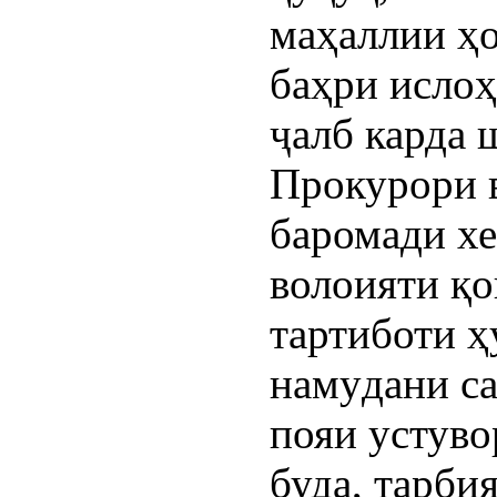
маҳаллии ҳ
баҳри исло
ҷалб карда 
Прокурори 
баромади хе
волоияти қо
тартиботи ҳ
намудани са
пояи устуво
буда, тарби