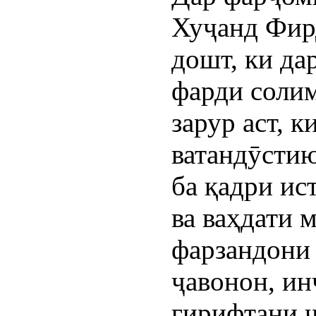
Хуҷанд Фир
дошт, ки да
фарди соли
зарур аст, 
ватандӯстию
ба қадри ис
ва ваҳдати 
фарзандони 
ҷавонон, ин
гирифтани 