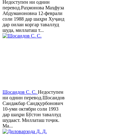
Недоступен ни однин
перевод.Раҳмонова Маҳфуза
Абдуманоновна 12-феврали
соли 1988 дар шаҳри Хуҷанд
дар оилаи коргар таваллуд
шуда, миллаташ т...
Шосаидов С. С.
Недоступен
ни однин перевод.Шосаидов
Саидакбар Саидқурбонович
10-уми октябри соли 1993
дар шаҳри Бўстон таваллуд
шудааст. Миллаташ тоҷик.
Ма...