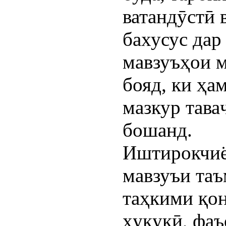
ватандӯстӣ 
бахусус дар
мавзуъҳои м
бояд, ки ҳа
мазкур тав
бошанд.
Иштирокчиё
мавзуъи таъ
таҳкими қон
ҳуқуқӣ, фаъ