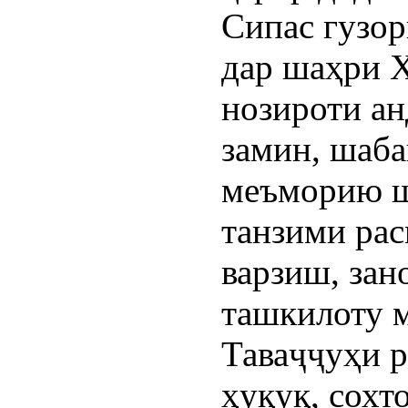
Сипас гуз
дар шаҳри 
нозироти ан
замин, шаба
меъморию ш
танзими рас
варзиш, зан
ташкилоту 
Таваҷҷуҳи 
ҳуқуқ, сохт