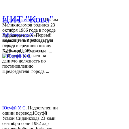
© 2013-2018 Разработчик и 
ЦИТ "Кова"
Маликисломов Н. Н.
Насим
Маликисломов родился 23
октября 1986 года в городе
Гайбуллозода Х.
Первый
Худжанде в семье
заместитель председателя
служащего. В 1994 году
города
пошел в среднюю школу
ХуджандГайбуллозода
№18 города Худжанда, ...
Хайрулло назначен на
данную должность по
постановлению
Председателя города ...
Юсуфӣ У. C.
Недоступен ни
однин перевод.Юсуфӣ
Усмон Сиддиқзода 23-юми
сентябри соли 1982 дар
ноҳияи Бобоҷон Ғафуров