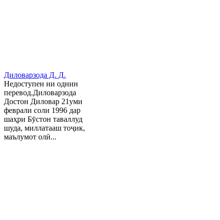
Диловарзода Д. Д.
Недоступен ни однин
перевод.Диловарзода
Достон Диловар 21уми
феврали соли 1996 дар
шаҳри Бӯстон таваллуд
шуда, миллатааш тоҷик,
маълумот олӣ...