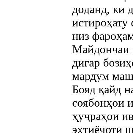
доданд, ки 
истироҳату 
низ фароҳам
Майдончаи в
дигар бозиҳ
мардум машғ
Бояд қайд н
соябонҳои 
ҳуҷраҳои ив
эҳтиёҷоти ш