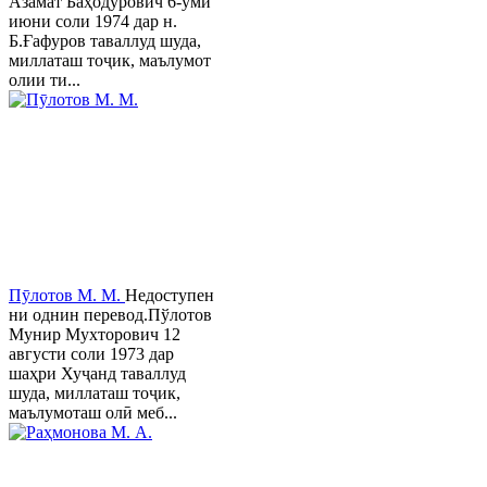
Азамат Баҳодурович 6-уми
июни соли 1974 дар н.
Б.Ғафуров таваллуд шуда,
миллаташ тоҷик, маълумот
олии ти...
Пӯлотов М. М.
Недоступен
ни однин перевод.Пўлотов
Мунир Мухторович 12
августи соли 1973 дар
шаҳри Хуҷанд таваллуд
шуда, миллаташ тоҷик,
маълумоташ олӣ меб...