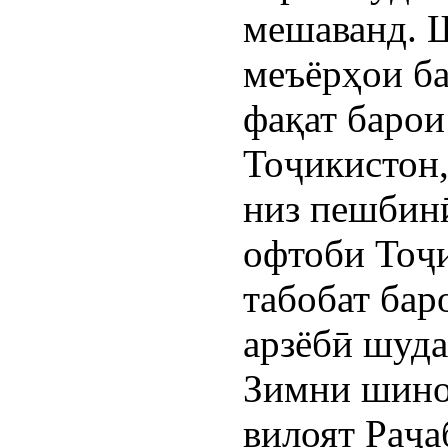
мешаванд. 
меъёрҳои ба
фақат баро
Тоҷикистон,
низ пешбинӣ
офтоби Тоҷи
табобат ба
арзёбӣ шуда
Зимни шино
вилоят Раҷа