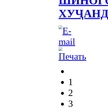
ШИНОГ
ХУҶАН
1
2
3