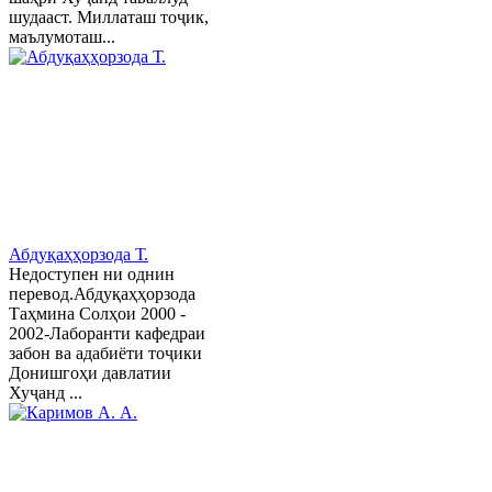
шудааст. Миллаташ тоҷик,
маълумоташ...
Абдуқаҳҳорзода Т.
Недоступен ни однин
перевод.Абдуқаҳҳорзода
Таҳмина Солҳои 2000 -
2002-Лаборанти кафедраи
забон ва адабиёти тоҷики
Донишгоҳи давлатии
Хуҷанд ...