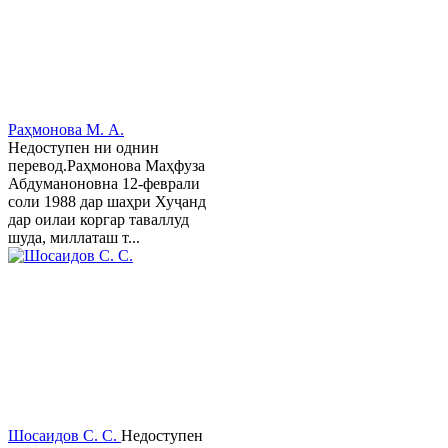
Раҳмонова М. А.
Недоступен ни однин
перевод.Раҳмонова Маҳфуза
Абдуманоновна 12-феврали
соли 1988 дар шаҳри Хуҷанд
дар оилаи коргар таваллуд
шуда, миллаташ т...
Шосаидов С. С.
Недоступен