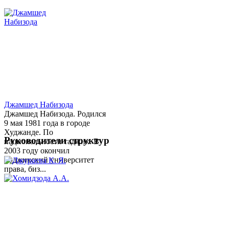
Джамшед Набизода
Джамшед Набизода. Родился
9 мая 1981 года в городе
Худжанде. По
Руководители структур
национальности таджик. В
2003 году окончил
Таджикский университет
права, биз...