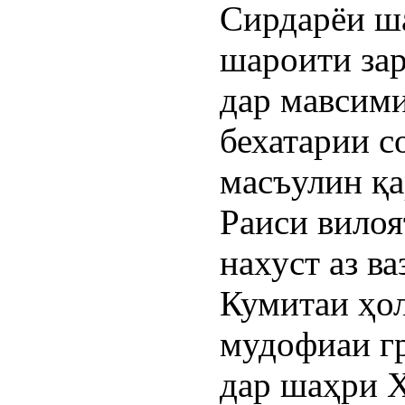
Сирдарёи ш
шароити зар
дар мавсим
бехатарии с
масъулин қа
Раиси вилоя
нахуст аз в
Кумитаи ҳол
мудофиаи г
дар шаҳри Х