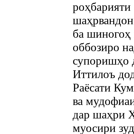
роҳбарияти 
шаҳрвандон 
ба шиногоҳ
оббозиро на
супоришҳо 
Иттилоъ дод
Раёсати Кум
ва мудофиа
дар шаҳри Х
муосири зуд