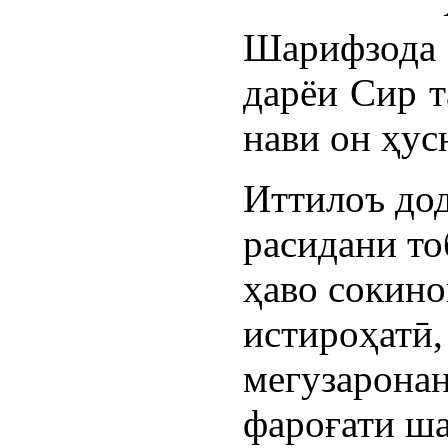
Шарифзода 
дарёи Сир т
нави он ҳус
Иттилоъ дод
расидани то
ҳаво сокино
истироҳатӣ,
мегузаронан
фароғати ш