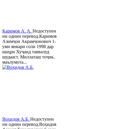
Каримов А. А.
Недоступен
ни однин перевод.Каримов
Азимҷон Акрамҷонович 1-
уми январи соли 1998 дар
шаҳри Хуҷанд таввалуд
шудааст. Миллаташ тоҷик,
маълумота...
Воҳидов А.Б.
Недоступен
ни однин перевод.Воҳидов