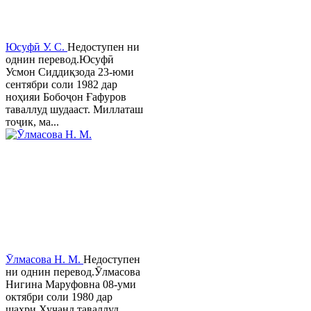
Юсуфӣ У. C.
Недоступен ни
однин перевод.Юсуфӣ
Усмон Сиддиқзода 23-юми
сентябри соли 1982 дар
ноҳияи Бобоҷон Ғафуров
таваллуд шудааст. Миллаташ
тоҷик, ма...
Ӯлмасова Н. М.
Недоступен
ни однин перевод.Ӯлмасова
Нигина Маруфовна 08-уми
октябри соли 1980 дар
шаҳри Хуҷанд таваллуд