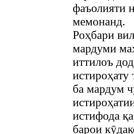
фаъолияти н
мемонанд.
Роҳбари вил
мардуми ма
иттилоъ дод
истироҳату
ба мардум 
истироҳати
истифода қ
барои кӯдак