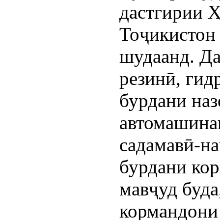
дастгирии 
Тоҷикистон 
шудаанд. Да
резинӣ, гид
бурдани наз
автомашина
садамавӣ-на
бурдани кор
мавҷуд буда
кормандони