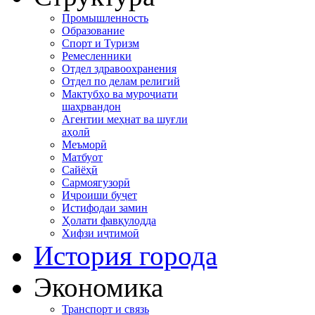
Промышленность
Образование
Спорт и Туризм
Ремесленники
Отдел здравоохранения
Отдел по делам религий
Мактубҳо ва муроҷиати
шаҳрвандон
Агентии меҳнат ва шуғли
аҳолӣ
Меъморӣ
Матбуот
Сайёҳӣ
Сармоягузорӣ
Иҷроиши буҷет
Истифодаи замин
Ҳолати фавқулодда
Хифзи иҷтимоӣ
История города
Экономика
Транспорт и связь