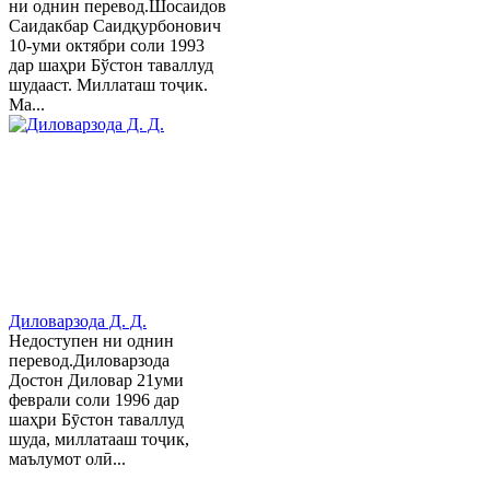
ни однин перевод.Шосаидов
Саидакбар Саидқурбонович
10-уми октябри соли 1993
дар шаҳри Бўстон таваллуд
шудааст. Миллаташ тоҷик.
Ма...
Диловарзода Д. Д.
Недоступен ни однин
перевод.Диловарзода
Достон Диловар 21уми
феврали соли 1996 дар
шаҳри Бӯстон таваллуд
шуда, миллатааш тоҷик,
маълумот олӣ...