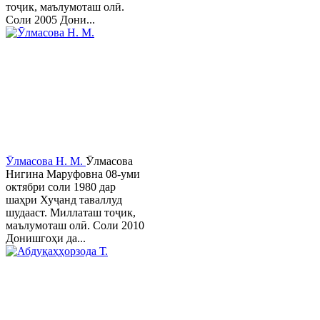
тоҷик, маълумоташ олӣ.
Соли 2005 Дони...
Ӯлмасова Н. М.
Ӯлмасова
Нигина Маруфовна 08-уми
октябри соли 1980 дар
шаҳри Хуҷанд таваллуд
шудааст. Миллаташ тоҷик,
маълумоташ олӣ. Соли 2010
Донишгоҳи да...