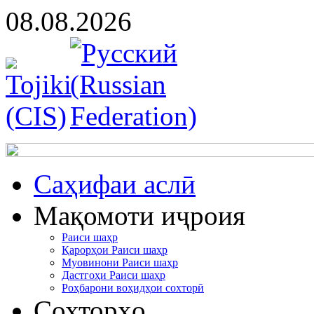
08.08.2026
Cаҳифаи аслӣ
Мақомоти иҷроия
Раиси шаҳр
Қарорҳои Раиси шаҳр
Муовинони Раиси шаҳр
Дастгоҳи Раиси шаҳр
Роҳбарони воҳидҳои сохторӣ
Сохторҳо