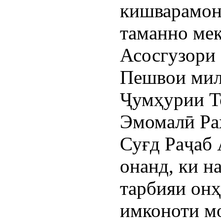
кишварамон
таманно ме
Асосгузори 
Пешвои мил
Ҷумҳурии Т
Эмомалӣ Ра
Суғд Раҷаб
онанд, ки н
тарбияи онҳ
имконоти м