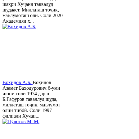
шаҳри Хуҷанд таввалуд
шудааст. Миллаташ тоҷик,
маълумоташ олӣ. Соли 2020
Академияи х...
Воҳидов А.Б.
Воҳидов
Азамат Баҳодурович 6-уми
июни соли 1974 дар н.
Б.Ғафуров таваллуд шуда,
миллаташ тоҷик, маълумот
олии тиббӣ. Соли 1997
филиали Хучан...