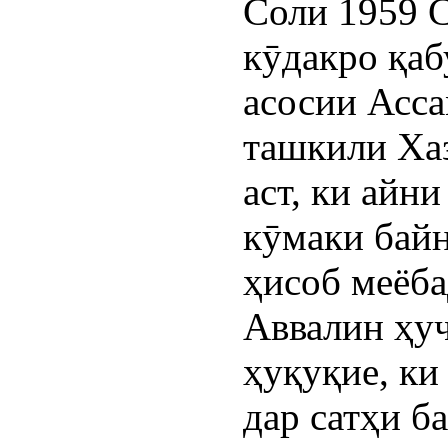
Соли 1959 
кӯдакро қаб
асосии Асс
ташкили Х
аст, ки айн
кӯмаки байн
ҳисоб меёба
Аввалин ҳу
ҳуқуқие, ки
дар сатҳи б