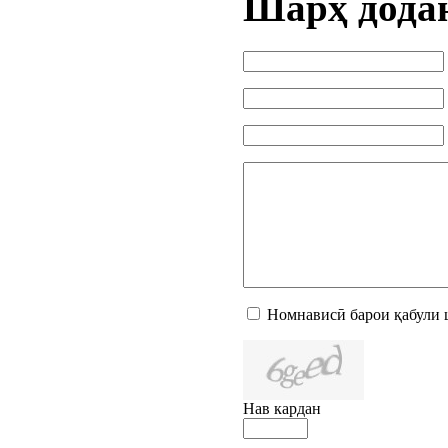
Шарҳ дода
Номнависӣ барои қабули 
Нав кардан