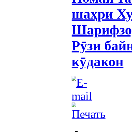
шаҳри Ху
Шарифзод
Рӯзи бай
кӯдакон