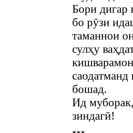
Бори дигар 
бо рӯзи ид
таманнои он
сулҳу ваҳда
кишварамон
саодатманд
бошад.
Ид муборак,
зиндагӣ!