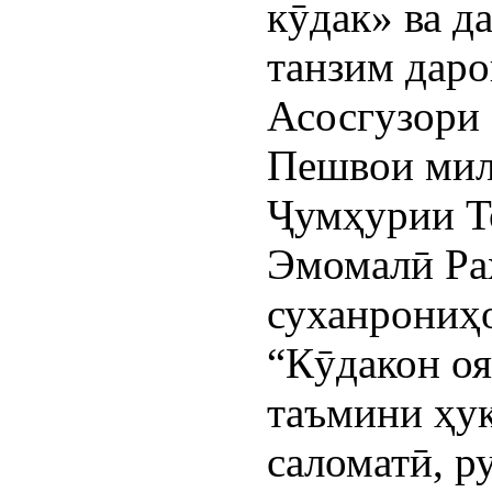
кӯдак» ва д
танзим даро
Асосгузори 
Пешвои мил
Ҷумҳурии Т
Эмомалӣ Раҳ
суханрониҳ
“Кӯдакон о
таъмини ҳу
саломатӣ, 