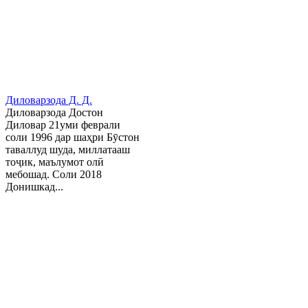
Диловарзода Д. Д.
Диловарзода Достон
Диловар 21уми феврали
соли 1996 дар шаҳри Бӯстон
таваллуд шуда, миллатааш
тоҷик, маълумот олӣ
мебошад. Соли 2018
Донишкад...