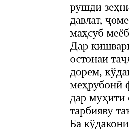
рушди зеҳни
давлат, ҷом
маҳсуб меёб
Дар кишвари
остонаи таҷ
дорем, кўда
меҳрубонӣ 
дар муҳити 
тарбияву та
Ба кўдакон