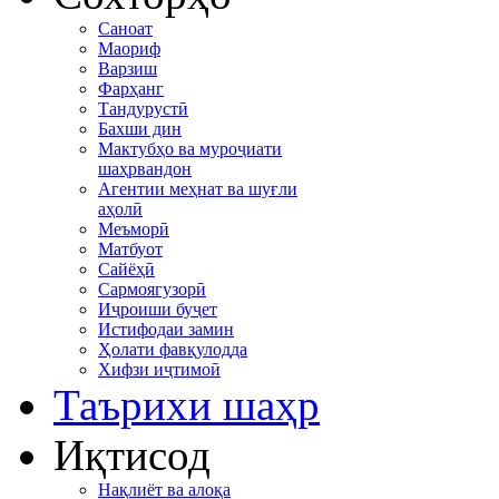
Саноат
Маориф
Варзиш
Фарҳанг
Тандурустӣ
Бахши дин
Мактубҳо ва муроҷиати
шаҳрвандон
Агентии меҳнат ва шуғли
аҳолӣ
Меъморӣ
Матбуот
Сайёҳӣ
Сармоягузорӣ
Иҷроиши буҷет
Истифодаи замин
Ҳолати фавқулодда
Хифзи иҷтимоӣ
Таърихи шаҳр
Иқтисод
Нақлиёт ва алоқа