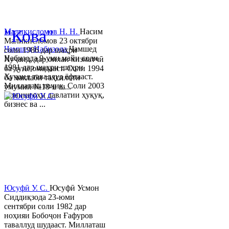
© 2013-2023 Таҳиягар ва дас
"Кова"
Маликисломов Н. Н.
Насим
Маликисломов 23 октябри
Ҷамшед Набизода
Ҷамшед
соли 1986 дар шаҳри
Набизода 9-уми майи соли
Хуҷанд, дар оилаи хизматчӣ
1981 дар шаҳри шаҳри
ба дунё омадааст. Соли 1994
Хуҷанд таваллуд ёфтааст.
ба мактаби таҳсилоти
Миллаташ тоҷик. Соли 2003
умумии №18-и ш...
Донишгоҳи давлатии ҳуқуқ,
бизнес ва ...
Юсуфӣ У. C.
Юсуфӣ Усмон
Сиддиқзода 23-юми
сентябри соли 1982 дар
ноҳияи Бобоҷон Ғафуров
таваллуд шудааст. Миллаташ