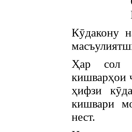
Кӯдакону н
масъулиятш
Ҳар сол 
кишварҳои 
ҳифзи кӯда
кишвари мо
нест.