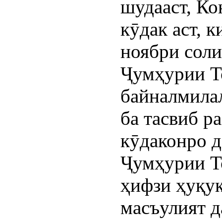
шудааст, Ко
кӯдак аст, 
ноябри соли
Ҷумҳурии Т
байналмилал
ба тасвиб р
кӯдаконро 
Ҷумҳурии Т
ҳифзи ҳуқуқ
масъулият д