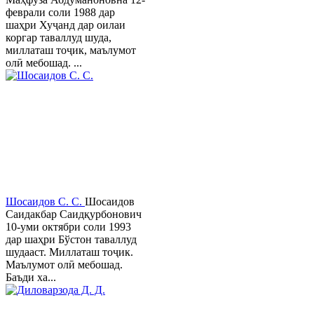
феврали соли 1988 дар
шаҳри Хуҷанд дар оилаи
коргар таваллуд шуда,
миллаташ тоҷик, маълумот
олӣ мебошад. ...
Шосаидов С. С.
Шосаидов
Саидакбар Саидқурбонович
10-уми октябри соли 1993
дар шаҳри Бўстон таваллуд
шудааст. Миллаташ тоҷик.
Маълумот олӣ мебошад.
Баъди ха...