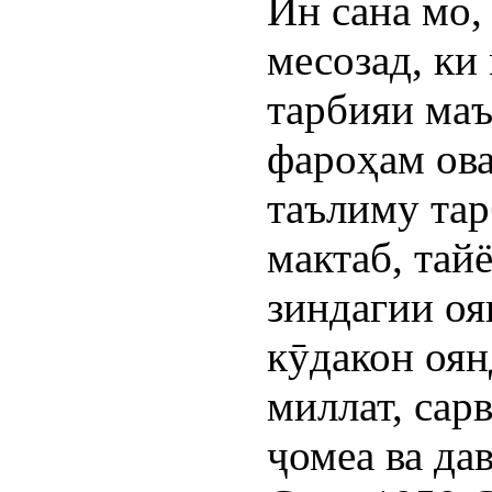
Ин сана мо,
месозад, ки
тарбияи маъ
фароҳам ов
таълиму тар
мактаб, тай
зиндагии оя
кӯдакон оян
миллат, сар
ҷомеа ва да