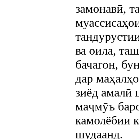
замонавӣ, т
муассисаҳои
тандурустии
ва оила, та
бачагон, бу
дар маҳалҳо
зиёд амалӣ 
маҷмӯъ бар
камолёбии 
шудаанд.