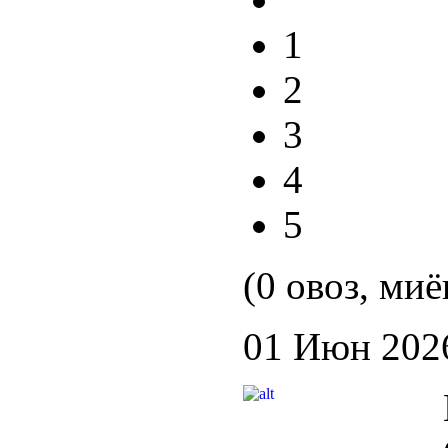
1
2
3
4
5
(0 овоз, миё
01 Июн 202