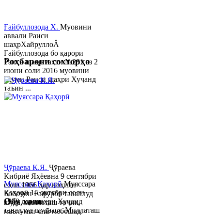
Ғайбуллозода Х.
Муовини
аввали Раиси
шаҳрХайруллоÂ
Ғайбуллозода бо қарори
Роҳбарони сохторҳо
Раиси шаҳр таҳти №281 аз 2
июни соли 2016 муовини
якуми Раиси шаҳри Хуҷанд
таъин ...
Ҷӯраева К.Я.
Ҷӯраева
Кибриё Яҳёевна 9 сентябри
Муяссара Қаҳорӣ
Муяссара
соли 1966 дар ноҳияи
Қаҳорӣ 15 октябри соли
Бобоҷон Ғафуров таваллуд
Обу хаво
1979 дар шаҳри Хуҷанд
шуда, миллаташ тоҷик,
таваллуд шудааст. Миллаташ
маълумот олӣ мебошад.