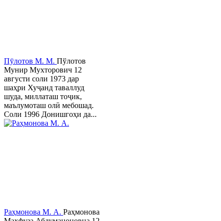
Пӯлотов М. М.
Пўлотов
Мунир Мухторович 12
августи соли 1973 дар
шаҳри Хуҷанд таваллуд
шуда, миллаташ тоҷик,
маълумоташ олӣ мебошад.
Соли 1996 Донишгоҳи да...
Раҳмонова М. А.
Раҳмонова
Маҳфуза Абдуманоновна 12-