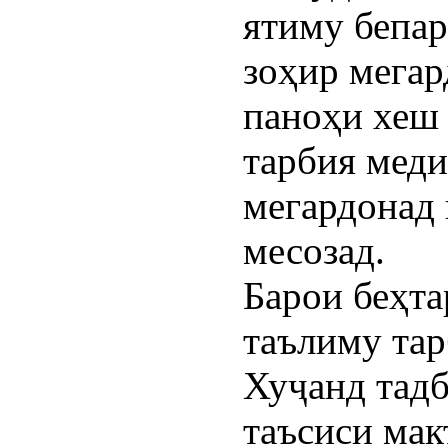
ятиму бепар
зоҳир мегар
паноҳи хеш 
тарбия меди
мегардонад
месозад.
Барои беҳт
таълиму тар
Хуҷанд тадб
таъсиси мак