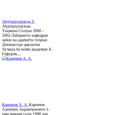
Абдуқаҳҳорзода Т.
Абдуқаҳҳорзода
Таҳмина Солҳои 2000 -
2002-Лаборанти кафедраи
забон ва адабиёти тоҷики
Донишгоҳи давлатии
Хуҷанд ба номи академик Б.
Ғафуров,...
Каримов А. А.
Каримов
Азимҷон Акрамҷонович 1-
уми январи соли 1998 дар