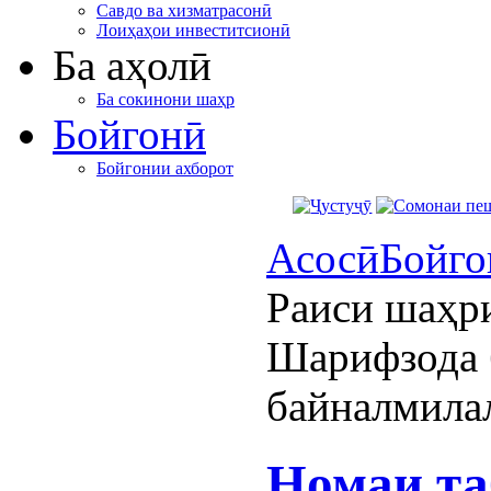
Савдо ва хизматрасонӣ
Лоиҳаҳои инвеститсионӣ
Ба аҳолӣ
Ба сокинони шаҳр
Бойгонӣ
Бойгонии ахборот
Асосӣ
Бойго
Раиси шаҳр
Шарифзода 
байналмила
Номаи та