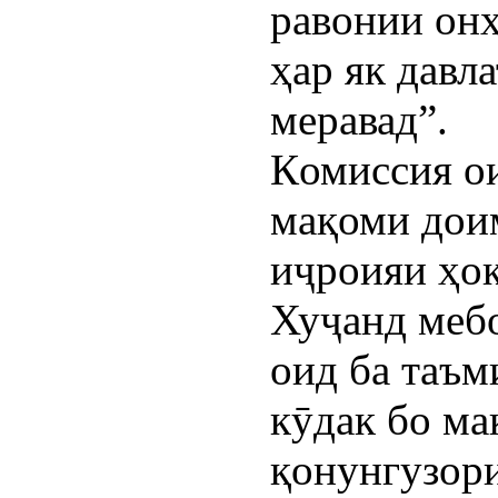
равонии онҳ
ҳар як давл
меравад”.
Комиссия ои
мақоми дои
иҷроияи ҳо
Хуҷанд мебо
оид ба таъм
кӯдак бо ма
қонунгузор