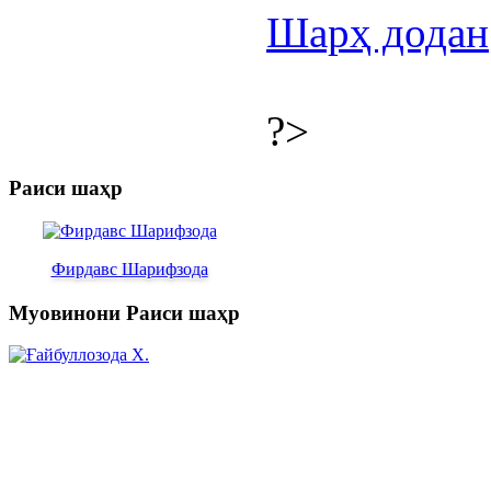
Шарҳ додан
?>
Раиси шаҳр
Фирдавс Шарифзода
Муовинони Раиси шаҳр