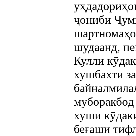
ӯҳдадориҳои
ҷониби Ҷум
шартномаҳо
шудаанд, пе
Кулли кӯдак
хушбахти за
байналмила
муборакбод 
хуши кӯдаки
беғаши тифл