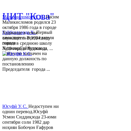
© 2013-2018 Разработчик и 
ЦИТ "Кова"
Маликисломов Н. Н.
Насим
Маликисломов родился 23
октября 1986 года в городе
Гайбуллозода Х.
Первый
Худжанде в семье
заместитель председателя
служащего. В 1994 году
города
пошел в среднюю школу
ХуджандГайбуллозода
№18 города Худжанда, ...
Хайрулло назначен на
данную должность по
постановлению
Председателя города ...
Юсуфӣ У. C.
Недоступен ни
однин перевод.Юсуфӣ
Усмон Сиддиқзода 23-юми
сентябри соли 1982 дар
ноҳияи Бобоҷон Ғафуров