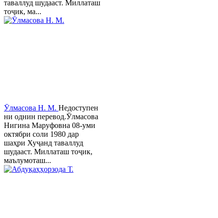
таваллуд шудааст. Миллаташ
тоҷик, ма...
Ӯлмасова Н. М.
Недоступен
ни однин перевод.Ӯлмасова
Нигина Маруфовна 08-уми
октябри соли 1980 дар
шаҳри Хуҷанд таваллуд
шудааст. Миллаташ тоҷик,
маълумоташ...