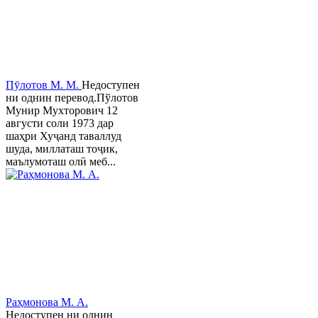
Пӯлотов М. М.
Недоступен
ни однин перевод.Пўлотов
Мунир Мухторович 12
августи соли 1973 дар
шаҳри Хуҷанд таваллуд
шуда, миллаташ тоҷик,
маълумоташ олӣ меб...
Раҳмонова М. А.
Недоступен ни однин