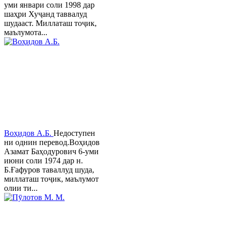
уми январи соли 1998 дар
шаҳри Хуҷанд таввалуд
шудааст. Миллаташ тоҷик,
маълумота...
Воҳидов А.Б.
Недоступен
ни однин перевод.Воҳидов
Азамат Баҳодурович 6-уми
июни соли 1974 дар н.
Б.Ғафуров таваллуд шуда,
миллаташ тоҷик, маълумот
олии ти...