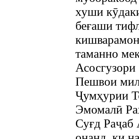
хуши кӯдаки
беғаши тифл
кишварамон
таманно ме
Асосгузори 
Пешвои мил
Ҷумҳурии Т
Эмомалӣ Ра
Суғд Раҷаб
онанд, ки н