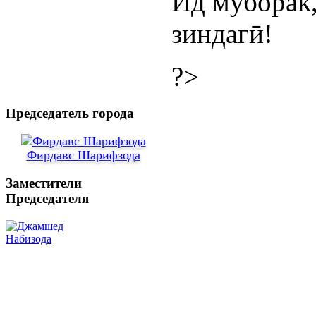
Ид муборак,
зиндагӣ!
?>
Председатель города
Фирдавс Шарифзода
Заместители
Председателя