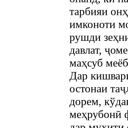
тарбияи онҳ
имконоти м
рушди зеҳни
давлат, ҷом
маҳсуб меёб
Дар кишвари
остонаи таҷ
дорем, кўда
меҳрубонӣ 
дар муҳити 