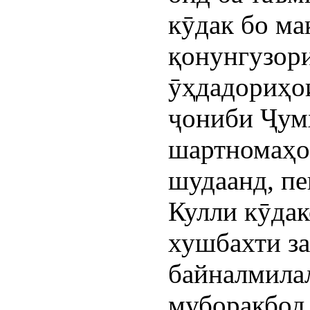
кӯдак бо ма
қонунгузор
ӯҳдадориҳои
ҷониби Ҷум
шартномаҳо
шудаанд, пе
Кулли кӯдак
хушбахти за
байналмила
муборакбод 