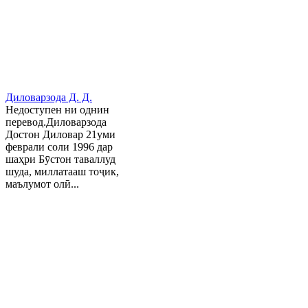
Диловарзода Д. Д.
Недоступен ни однин
перевод.Диловарзода
Достон Диловар 21уми
феврали соли 1996 дар
шаҳри Бӯстон таваллуд
шуда, миллатааш тоҷик,
маълумот олӣ...