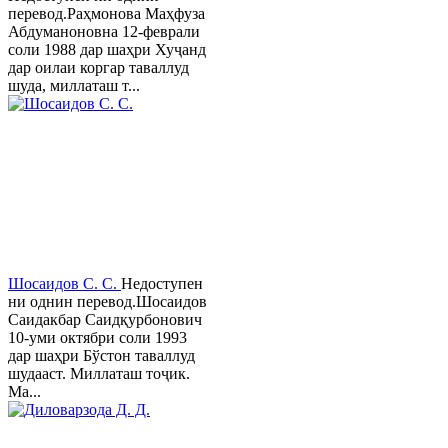
перевод.Раҳмонова Маҳфуза
Абдуманоновна 12-феврали
соли 1988 дар шаҳри Хуҷанд
дар оилаи коргар таваллуд
шуда, миллаташ т...
Шосаидов С. С.
Недоступен
ни однин перевод.Шосаидов
Саидакбар Саидқурбонович
10-уми октябри соли 1993
дар шаҳри Бўстон таваллуд
шудааст. Миллаташ тоҷик.
Ма...