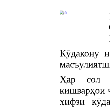
Кӯдакону н
масъулиятш
Ҳар сол 
кишварҳои 
ҳифзи кӯда