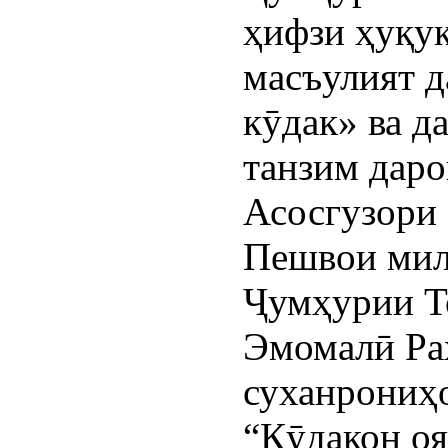
ҳифзи ҳуқуқ
масъулият д
кӯдак» ва д
танзим даро
Асосгузори 
Пешвои мил
Ҷумҳурии Т
Эмомалӣ Раҳ
суханрониҳ
“Кӯдакон о