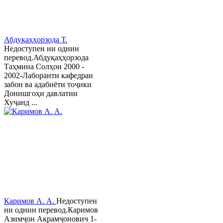
Абдуқаҳҳорзода Т.
Недоступен ни однин
перевод.Абдуқаҳҳорзода
Таҳмина Солҳои 2000 -
2002-Лаборанти кафедраи
забон ва адабиёти тоҷики
Донишгоҳи давлатии
Хуҷанд ...
Каримов А. А.
Недоступен
ни однин перевод.Каримов
Азимҷон Акрамҷонович 1-