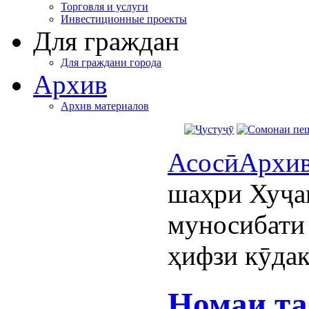
Торговля и услуги
Инвестиционные проекты
Для граждан
Для граждани города
Архив
Архив материалов
Асосӣ
Архи
шаҳри Хуҷа
муносибати
ҳифзи кӯда
Номаи та