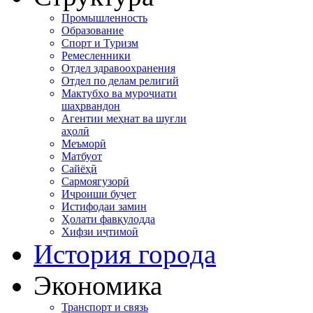
Промышленность
Образование
Спорт и Туризм
Ремесленники
Отдел здравоохранения
Отдел по делам религий
Мактубҳо ва муроҷиати
шаҳрвандон
Агентии меҳнат ва шуғли
аҳолӣ
Меъморӣ
Матбуот
Сайёҳӣ
Сармоягузорӣ
Иҷроиши буҷет
Истифодаи замин
Ҳолати фавқулодда
Хифзи иҷтимоӣ
История города
Экономика
Транспорт и связь