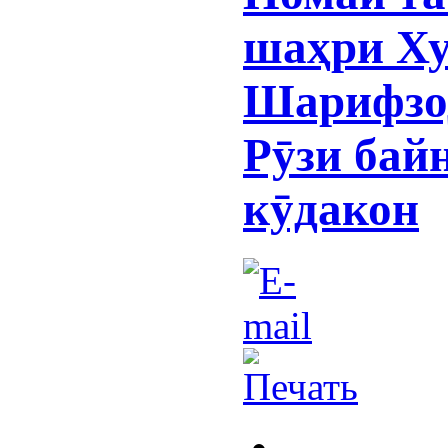
шаҳри Ху
Шарифзод
Рӯзи бай
кӯдакон