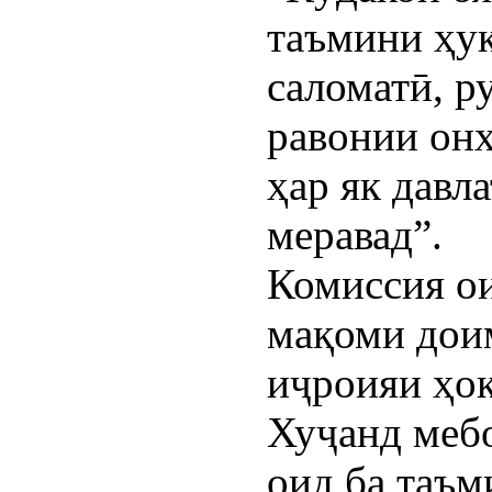
таъмини ҳу
саломатӣ, 
равонии онҳ
ҳар як давл
меравад”.
Комиссия ои
мақоми дои
иҷроияи ҳо
Хуҷанд мебо
оид ба таъм