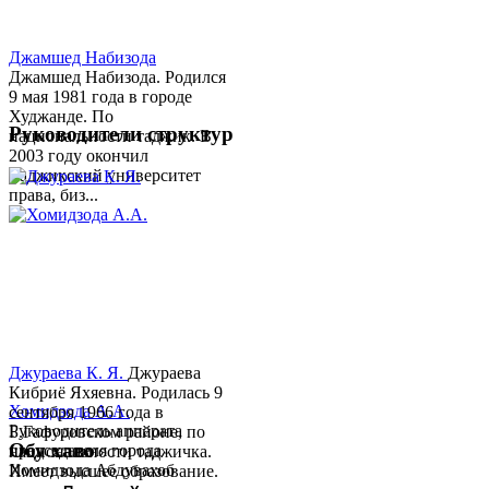
Джамшед Набизода
Джамшед Набизода. Родился
9 мая 1981 года в городе
Худжанде. По
Руководители структур
национальности таджик. В
2003 году окончил
Таджикский университет
права, биз...
Джураева К. Я.
Джураева
Кибриё Яхяевна. Родилась 9
Хомидзода А.А.
сентября 1966 года в
Руководитель аппарата
Б.Гафуровском районе, по
Обу хаво
председателя города
национальности таджичка.
Хомидзода Абдувахоб
Имеет высшее образование.