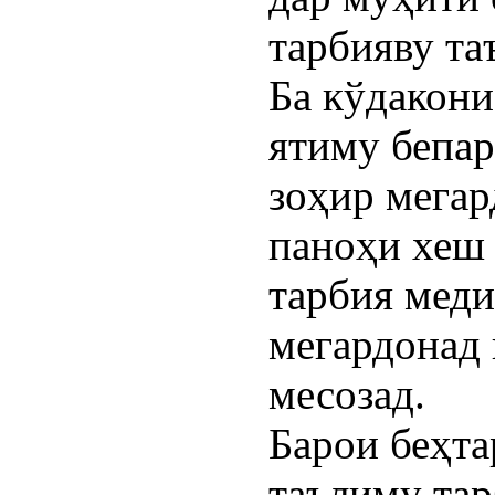
тарбияву та
Ба кўдакон
ятиму бепар
зоҳир мегар
паноҳи хеш 
тарбия меди
мегардонад
месозад.
Барои беҳт
таълиму тар