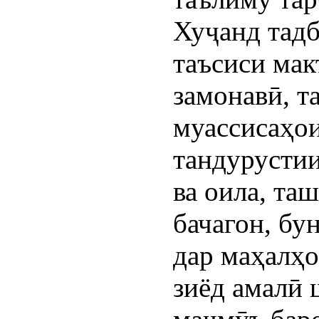
Хуҷанд тадб
таъсиси мак
замонавӣ, т
муассисаҳои
тандурустии
ва оила, та
бачагон, бу
дар маҳалҳо
зиёд амалӣ 