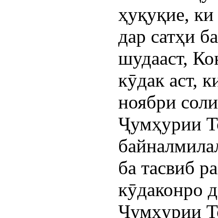
ҳуқуқие, ки
дар сатҳи б
шудааст, Ко
кӯдак аст, 
ноябри соли
Ҷумҳурии Т
байналмилал
ба тасвиб р
кӯдаконро 
Ҷумҳурии Т