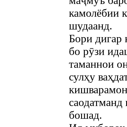
маҷмӯъ бар
камолёбии 
шудаанд.
Бори дигар 
бо рӯзи ид
таманнои он
сулҳу ваҳда
кишварамон
саодатманд
бошад.