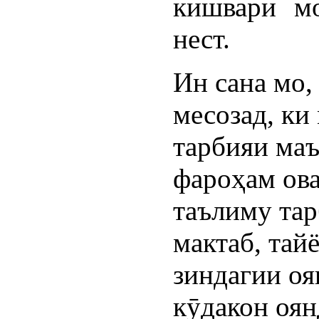
кишвари мо
нест.
Ин сана мо,
месозад, ки
тарбияи маъ
фароҳам ов
таълиму тар
мактаб, тай
зиндагии оя
кӯдакон оян