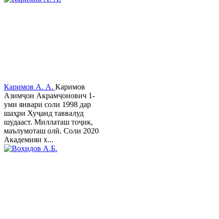
Каримов А. А.
Каримов
Азимҷон Акрамҷонович 1-
уми январи соли 1998 дар
шаҳри Хуҷанд таввалуд
шудааст. Миллаташ тоҷик,
маълумоташ олӣ. Соли 2020
Академияи х...