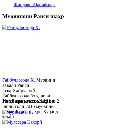
Фирдавс Шарифзода
Муовинони Раиси шаҳр
Ғайбуллозода Х.
Муовини
аввали Раиси
шаҳрХайруллоÂ
Ғайбуллозода бо қарори
Роҳбарони сохторҳо
Раиси шаҳр таҳти №281 аз 2
июни соли 2016 муовини
якуми Раиси шаҳри Хуҷанд
таъин ...