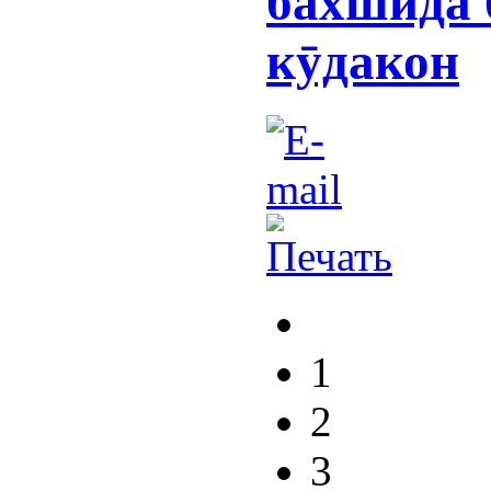
бахшида 
кӯдакон
1
2
3