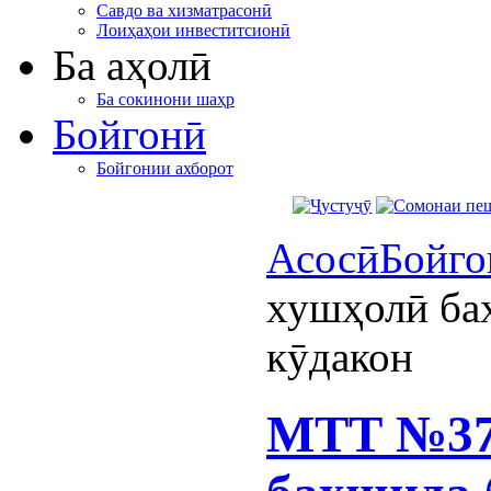
Савдо ва хизматрасонӣ
Лоиҳаҳои инвеститсионӣ
Ба аҳолӣ
Ба сокинони шаҳр
Бойгонӣ
Бойгонии ахборот
Асосӣ
Бойго
хушҳолӣ ба
кӯдакон
МТТ №37