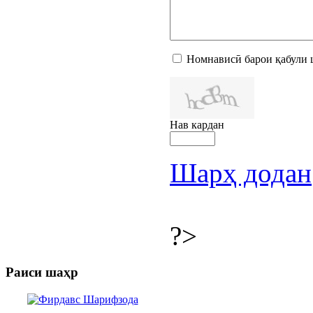
Номнависӣ барои қабули 
Нав кардан
Шарҳ додан
?>
Раиси шаҳр