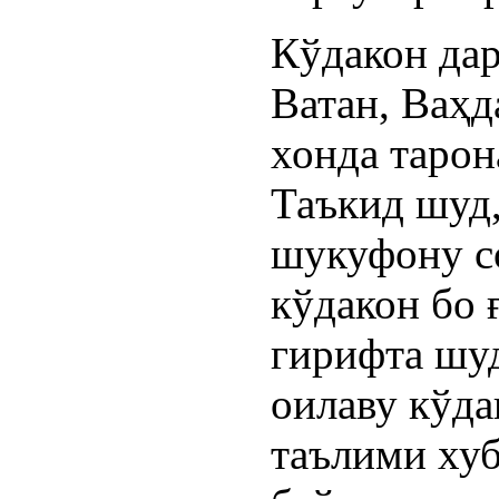
Кўдакон дар
Ватан, Ваҳд
хонда тарон
Таъкид шуд,
шукуфону с
кўдакон бо
гирифта шуд
оилаву кўда
таълими хуб