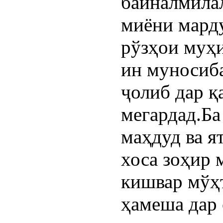
байналмила
миёни марду
рўзҳои муҳи
ин муносиб
ҷолиб дар қ
мегардад.Б
маҳдуд ва я
хоса зоҳир 
кишвар мўҳ
ҳамеша дар