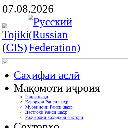
07.08.2026
Cаҳифаи аслӣ
Мақомоти иҷроия
Раиси шаҳр
Қарорҳои Раиси шаҳр
Муовинони Раиси шаҳр
Дастгоҳи Раиси шаҳр
Роҳбарони воҳидҳои сохторӣ
Сохторҳо