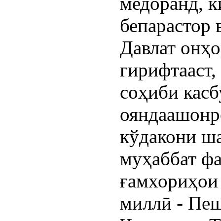
медоранд, к
бепарастор 
Давлат онҳо
гирифтааст,
соҳиби касб
ояндаашонро
кўдакони ш
муҳаббат фа
ғамхориҳои 
миллӣ - Пеш