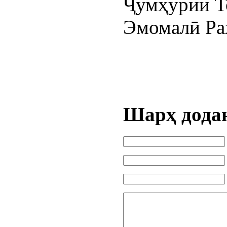
Ҷумҳурии Т
Эмомалӣ Ра
Шарҳ дода