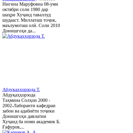
Нигина Маруфовна 08-уми
октябри соли 1980 дар
шаҳри Хуҷанд таваллуд
шудааст. Миллаташ тоҷик,
маълумоташ олӣ. Соли 2010
Донишгоҳи да...
Абдуқаҳҳорзода Т.
Абдуқаҳҳорзода
Таҳмина Солҳои 2000 -
2002-Лаборанти кафедраи
забон ва адабиёти тоҷики
Донишгоҳи давлатии
Хуҷанд ба номи академик Б.
Ғафуров,...