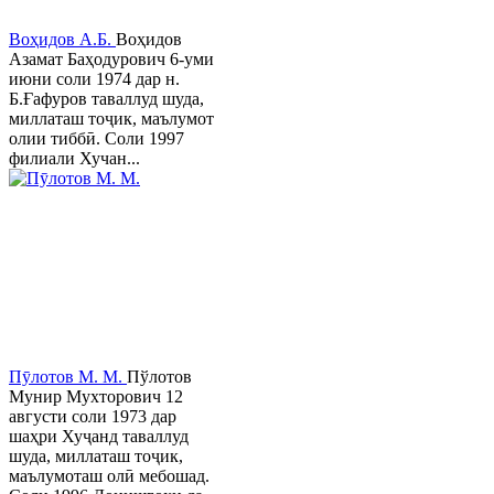
Воҳидов А.Б.
Воҳидов
Азамат Баҳодурович 6-уми
июни соли 1974 дар н.
Б.Ғафуров таваллуд шуда,
миллаташ тоҷик, маълумот
олии тиббӣ. Соли 1997
филиали Хучан...
Пӯлотов М. М.
Пўлотов
Мунир Мухторович 12
августи соли 1973 дар
шаҳри Хуҷанд таваллуд
шуда, миллаташ тоҷик,
маълумоташ олӣ мебошад.