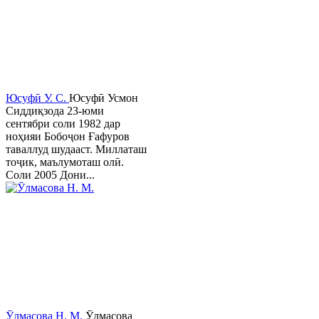
Юсуфӣ У. C.
Юсуфӣ Усмон
Сиддиқзода 23-юми
сентябри соли 1982 дар
ноҳияи Бобоҷон Ғафуров
таваллуд шудааст. Миллаташ
тоҷик, маълумоташ олӣ.
Соли 2005 Дони...
Ӯлмасова Н. М.
Ӯлмасова