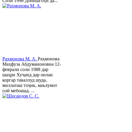
Соли 1996 Донишгоҳи да...
Раҳмонова М. А.
Раҳмонова
Маҳфуза Абдуманоновна 12-
феврали соли 1988 дар
шаҳри Хуҷанд дар оилаи
коргар таваллуд шуда,
миллаташ тоҷик, маълумот
олӣ мебошад. ...