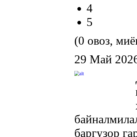
4
5
(0 овоз, миё
29 Май 202
байналми
баргузор га