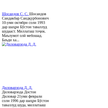
Шосаидов С. С.
Шосаидов
Саидакбар Саидқурбонович
10-уми октябри соли 1993
дар шаҳри Бўстон таваллуд
шудааст. Миллаташ тоҷик.
Маълумот олӣ мебошад.
Баъди ха...
Диловарзода Д. Д.
Диловарзода Достон
Диловар 21уми феврали
соли 1996 дар шаҳри Бӯстон
таваллуд шуда, миллатааш