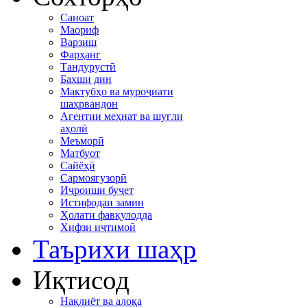
Саноат
Маориф
Варзиш
Фарҳанг
Тандурустӣ
Бахши дин
Мактубҳо ва муроҷиати
шаҳрвандон
Агентии меҳнат ва шуғли
аҳолӣ
Меъморӣ
Матбуот
Сайёҳӣ
Сармоягузорӣ
Иҷроиши буҷет
Истифодаи замин
Ҳолати фавқулодда
Хифзи иҷтимоӣ
Таърихи шаҳр
Иқтисод
Нақлиёт ва алоқа