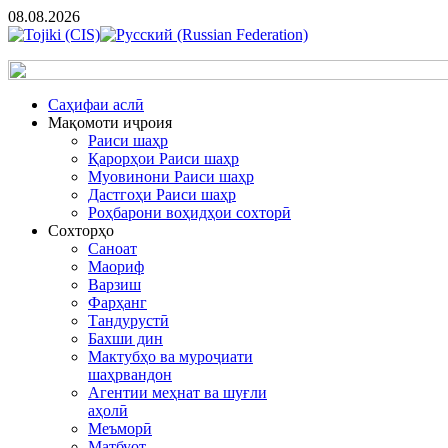
08.08.2026
Cаҳифаи аслӣ
Мақомоти иҷроия
Раиси шаҳр
Қарорҳои Раиси шаҳр
Муовинони Раиси шаҳр
Дастгоҳи Раиси шаҳр
Роҳбарони воҳидҳои сохторӣ
Сохторҳо
Саноат
Маориф
Варзиш
Фарҳанг
Тандурустӣ
Бахши дин
Мактубҳо ва муроҷиати
шаҳрвандон
Агентии меҳнат ва шуғли
аҳолӣ
Меъморӣ
Матбуот