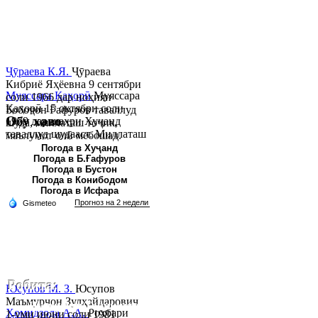
Ҷӯраева К.Я.
Ҷӯраева
Кибриё Яҳёевна 9 сентябри
Муяссара Қаҳорӣ
Муяссара
соли 1966 дар ноҳияи
Қаҳорӣ 15 октябри соли
Бобоҷон Ғафуров таваллуд
Обу хаво
1979 дар шаҳри Хуҷанд
шуда, миллаташ тоҷик,
таваллуд шудааст. Миллаташ
маълумот олӣ мебошад.
тоҷик. Маълумот олӣ. Соли
Соли 1997 Донишг...
Погода в Хуҷанд
Погода в Б.Ғафуров
2002 Донишгоҳи давлатии
Погода в Бустон
Хуҷанд ба...
Погода в Конибодом
Погода в Исфара
Робита:
Юсупов М. З.
Юсупов
Маъмурҷон Зулҳайдарович
Ҷумҳурии Тоҷикистон, вилояти Суғд,
Ҳомидзода А.А.
Роҳбари
1-уми июни соли 1981