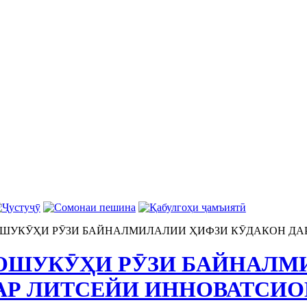
ОШУКӮҲИ РӮЗИ БАЙНАЛМИЛАЛИИ ҲИФЗИ КӮДАКОН ДА
ОШУКӮҲИ РӮЗИ БАЙНАЛМ
АР ЛИТСЕЙИ ИННОВАТСИО