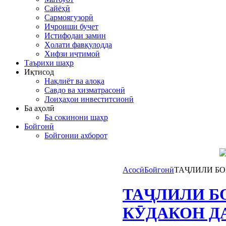
Сайёҳӣ
Сармоягузорӣ
Иҷроиши буҷет
Истифодаи замин
Ҳолати фавқулодда
Хифзи иҷтимоӣ
Таърихи шаҳр
Иқтисод
Нақлиёт ва алоқа
Савдо ва хизматрасонӣ
Лоиҳаҳои инвеститсионӣ
Ба аҳолӣ
Ба сокинони шаҳр
Бойгонӣ
Бойгонии ахборот
Асосӣ
Бойгонӣ
ТАҶЛИЛИ Б
ТАҶЛИЛИ Б
КӮДАКОН Д