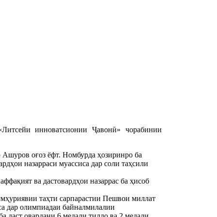
«Литсейи инноватсионии Ҷавонӣ» чорабинии
 Ашуров оғоз ёфт. Номбурда ҳозиринро ба
ардҳои назарраси муассиса дар соли таҳсили
аффақият ва дастовардҳои назаррас ба ҳисоб
ҷумҳуриявии таҳти сарпарастии Пешвои миллат
са дар олимпиадаи байналмилалии
а даст овардани 6 медали тилло ва 2 медали