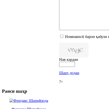
Номнависӣ барои қабули 
Нав кардан
Шарҳ додан
?>
Раиси шаҳр