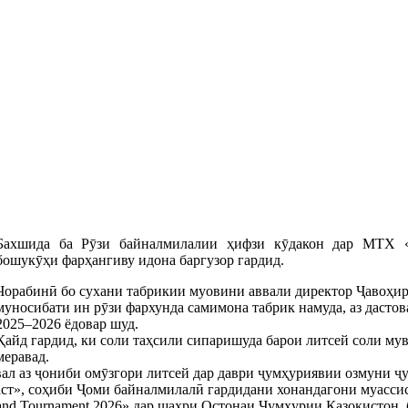
Бахшида ба Рӯзи байналмилалии ҳифзи кӯдакон дар МТХ 
бошукӯҳи фарҳангиву идона баргузор гардид.
Чорабинӣ бо сухани табрикии муовини аввали директор Ҷавоҳир
муносибати ин рӯзи фархунда самимона табрик намуда, аз дастов
2025–2026 ёдовар шуд.
Қайд гардид, ки соли таҳсили сипаришуда барои литсей соли мув
меравад.
вал аз ҷониби омӯзгори литсей дар даври ҷумҳуриявии озмуни 
аст», соҳиби Ҷоми байналмилалӣ гардидани хонандагони муасси
nd Tournament 2026» дар шаҳри Остонаи Ҷумҳурии Қазоқистон, б