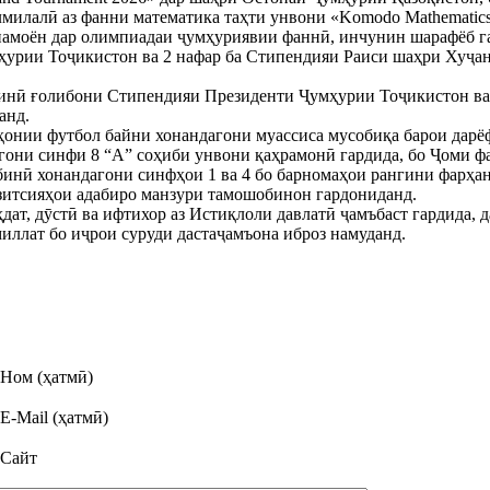
милалӣ аз фанни математика таҳти унвони «Komodo Mathematics
намоён дар олимпиадаи ҷумҳуриявии фаннӣ, инчунин шарафёб га
урии Тоҷикистон ва 2 нафар ба Стипендияи Раиси шаҳри Хуҷанд
бинӣ ғолибони Стипендияи Президенти Ҷумҳурии Тоҷикистон в
анд.
ҳонии футбол байни хонандагони муассиса мусобиқа барои дар
агони синфи 8 “А” соҳиби унвони қаҳрамонӣ гардида, бо Ҷоми ф
инӣ хонандагони синфҳои 1 ва 4 бо барномаҳои рангини фарҳанг
озитсияҳои адабиро манзури тамошобинон гардониданд.
дат, дӯстӣ ва ифтихор аз Истиқлоли давлатӣ ҷамъбаст гардида, 
иллат бо иҷрои суруди дастаҷамъона иброз намуданд.
Ном (ҳатмӣ)
E-Mail (ҳатмӣ)
Сайт