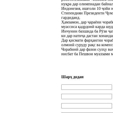
нуқра дар олимпиадаи байнал
Индонезия, ишғоли 10 ҷойи 
Стипендияи Президенти Ҷумҳ
гардиданд.
Ҳамзамон, дар ҷараёни чора
муассиса қадрдонӣ карда шуд
Инчунин бахшида ба Рӯзи ҷа
ки дар натиҷа дастаи хонанд
Дар қисмати фарҳангии чораб
олмонӣ суруду рақс ва комп
Чорабинӣ дар фазои сулҳу ваҳ
нисбат ба Пешвои муаззами м
Шарҳ додан