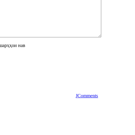
шарҳҳои нав
JComments