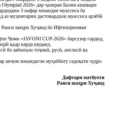
 Olympiad 2026» дар ҷазираи Балии кишвари
рдидани 3 нафар хонандаи муассиса ба
 аз муҳимтарин дастовардҳои муассиса арзёбӣ
а Раиси шаҳри Хуҷанд бо Ифтихорномаи
ёфти Ҷоми «JAVONI CUP-2026» баргузор гардид,
ахрӣ қадр карда шуданд.
ӣ бо забонҳои тоҷикӣ, русӣ, англисӣ ва
дар анҷом хонандагон муҳаббату садоқати худро
Дафтари матбуоти
Раиси шаҳри Хуҷанд