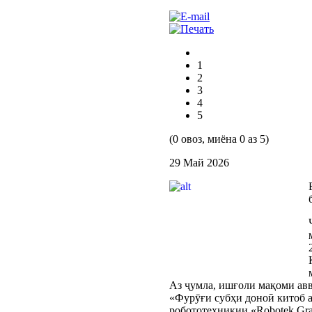
1
2
3
4
5
(0 овоз, миёна 0 аз 5)
29 Май 2026
Аз ҷумла, ишғоли мақоми ав
«Фурӯғи субҳи доноӣ китоб 
робототехникии «Robotek Gra