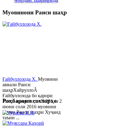
Фирдавс Шарифзода
Муовинони Раиси шаҳр
Ғайбуллозода Х.
Муовини
аввали Раиси
шаҳрХайруллоÂ
Ғайбуллозода бо қарори
Роҳбарони сохторҳо
Раиси шаҳр таҳти №281 аз 2
июни соли 2016 муовини
якуми Раиси шаҳри Хуҷанд
таъин ...