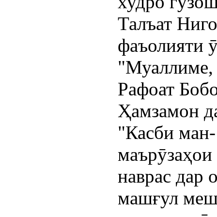
худро гузош
Талъат Ниго
фаъолияти ӯ
"Муаллиме, 
Рафоат Бобо
Ҳамзамон д
"Касби ман-
маърӯзаҳои 
наврас дар 
машғул меш