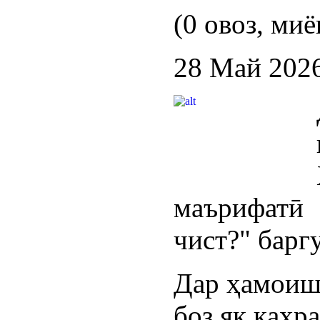
(0 овоз, миё
28 Май 202
маърифатӣ
чист?" барг
Дар ҳамоиш
боз як қаҳ