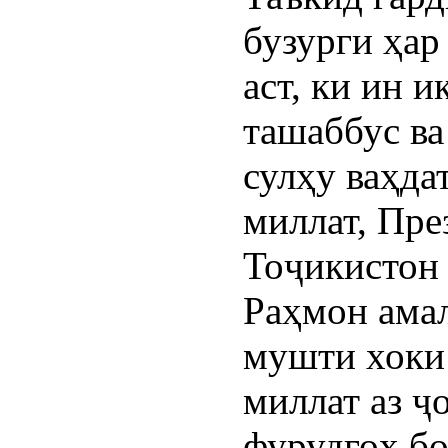
бузурги ҳар
аст, ки ин 
ташаббус в
сулҳу ваҳд
миллат, Пр
Тоҷикистон
Раҳмон амал
мушти хоки
миллат аз ҷ
фурудгоҳ б