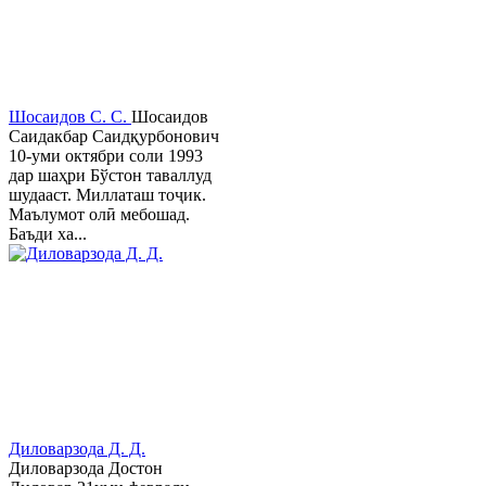
Шосаидов С. С.
Шосаидов
Саидакбар Саидқурбонович
10-уми октябри соли 1993
дар шаҳри Бўстон таваллуд
шудааст. Миллаташ тоҷик.
Маълумот олӣ мебошад.
Баъди ха...
Диловарзода Д. Д.
Диловарзода Достон