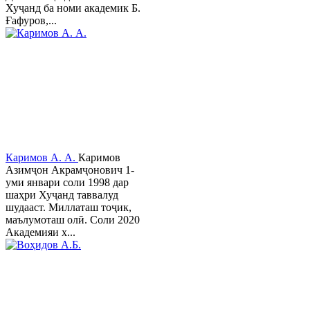
Хуҷанд ба номи академик Б.
Ғафуров,...
Каримов А. А.
Каримов
Азимҷон Акрамҷонович 1-
уми январи соли 1998 дар
шаҳри Хуҷанд таввалуд
шудааст. Миллаташ тоҷик,
маълумоташ олӣ. Соли 2020
Академияи х...