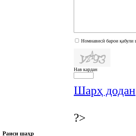
Номнависӣ барои қабули 
Нав кардан
Шарҳ додан
?>
Раиси шаҳр