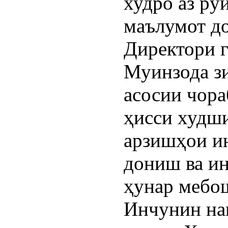
худро аз рӯ
маълумот до
Директори 
Муинзода зи
асосии чор
ҳисси худши
арзишҳои и
дониш ва ин
ҳунар мебо
Инчунин на