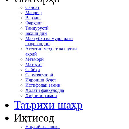
Саноат
Маориф
Варзиш
Фарҳанг
Тандурустӣ
Бахши дин
Мактубҳо ва муроҷиати
шаҳрвандон
Агентии меҳнат ва шуғли
аҳолӣ
Меъморӣ
Матбуот
Сайёҳӣ
Сармоягузорӣ
Иҷроиши буҷет
Истифодаи замин
Ҳолати фавқулодда
Хифзи иҷтимоӣ
Таърихи шаҳр
Иқтисод
Нақлиёт ва алоқа