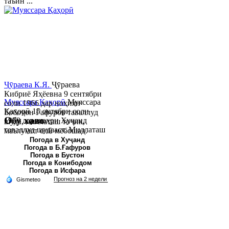
таъин ...
Ҷӯраева К.Я.
Ҷӯраева
Кибриё Яҳёевна 9 сентябри
Муяссара Қаҳорӣ
Муяссара
соли 1966 дар ноҳияи
Қаҳорӣ 15 октябри соли
Бобоҷон Ғафуров таваллуд
Обу хаво
1979 дар шаҳри Хуҷанд
шуда, миллаташ тоҷик,
таваллуд шудааст. Миллаташ
маълумот олӣ мебошад.
тоҷик. Маълумот олӣ. Соли
Соли 1997 Донишг...
Погода в Хуҷанд
Погода в Б.Ғафуров
2002 Донишгоҳи давлатии
Погода в Бустон
Хуҷанд ба...
Погода в Конибодом
Погода в Исфара