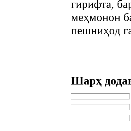
гирифта, ба
меҳмонон б
пешниҳод г
Шарҳ дода