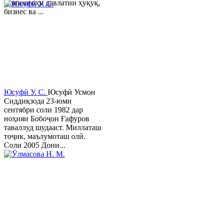
Донишгоҳи давлатии ҳуқуқ,
бизнес ва ...
Юсуфӣ У. C.
Юсуфӣ Усмон
Сиддиқзода 23-юми
сентябри соли 1982 дар
ноҳияи Бобоҷон Ғафуров
таваллуд шудааст. Миллаташ
тоҷик, маълумоташ олӣ.
Соли 2005 Дони...