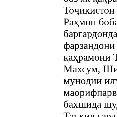
Тоҷикистон
Раҳмон боба
баргардонд
фарзандони 
қаҳрамони 
Махсум, Ш
мунодии илм
маорифпарв
бахшида шу
Таъкид гард