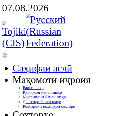
07.08.2026
Cаҳифаи аслӣ
Мақомоти иҷроия
Раиси шаҳр
Қарорҳои Раиси шаҳр
Муовинони Раиси шаҳр
Дастгоҳи Раиси шаҳр
Роҳбарони воҳидҳои сохторӣ
Сохторҳо