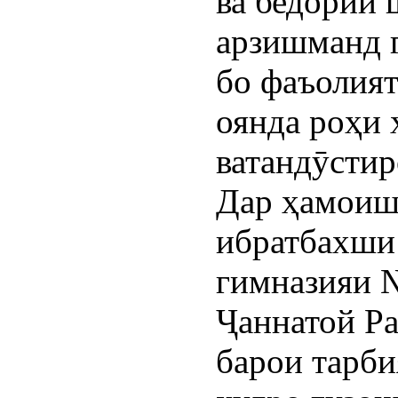
ва бедории
арзишманд 
бо фаъолият
оянда роҳи 
ватандӯстир
Дар ҳамоиш
ибратбахши 
гимназияи 
Ҷаннатой Ра
барои тарби