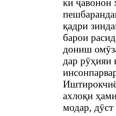
ки ҷавонон
пешбарандаи
қадри зинда
барои расид
дониш омӯза
дар рӯҳияи 
инсонпарвар
Иштирокчиё
ахлоқи ҳами
модар, дӯст