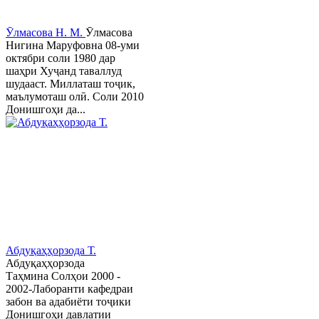
Ӯлмасова Н. М.
Ӯлмасова
Нигина Маруфовна 08-уми
октябри соли 1980 дар
шаҳри Хуҷанд таваллуд
шудааст. Миллаташ тоҷик,
маълумоташ олӣ. Соли 2010
Донишгоҳи да...
Абдуқаҳҳорзода Т.
Абдуқаҳҳорзода
Таҳмина Солҳои 2000 -
2002-Лаборанти кафедраи
забон ва адабиёти тоҷики
Донишгоҳи давлатии