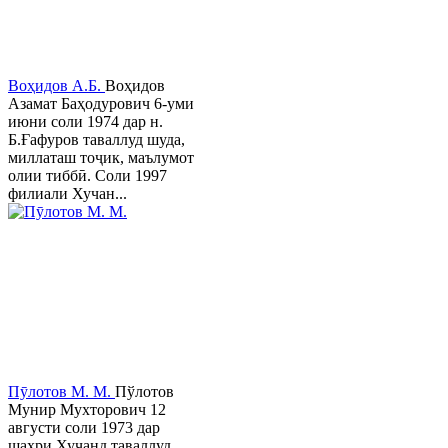
Воҳидов А.Б.
Воҳидов
Азамат Баҳодурович 6-уми
июни соли 1974 дар н.
Б.Ғафуров таваллуд шуда,
миллаташ тоҷик, маълумот
олии тиббӣ. Соли 1997
филиали Хучан...
Пӯлотов М. М.
Пўлотов
Мунир Мухторович 12
августи соли 1973 дар
шаҳри Хуҷанд таваллуд