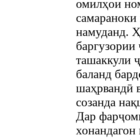
омилҳои но
самараноки 
намуданд. Ҳ
баргузории
ташаккули 
баланд бар
шаҳрвандӣ в
созанда нақ
Дар фарҷом
хонандагон 