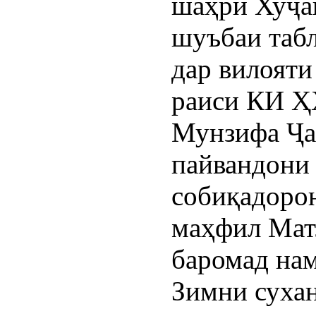
шаҳри Хуҷа
шуъбаи таб
дар вилояти
раиси КИ Ҳ
Мунзифа Ҷа
пайвандони
собиқадоро
маҳфил Мат
баромад на
Зимни сухан