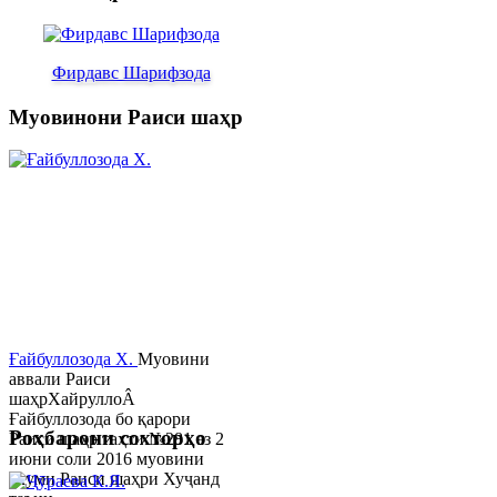
Фирдавс Шарифзода
Муовинони Раиси шаҳр
Ғайбуллозода Х.
Муовини
аввали Раиси
шаҳрХайруллоÂ
Ғайбуллозода бо қарори
Роҳбарони сохторҳо
Раиси шаҳр таҳти №281 аз 2
июни соли 2016 муовини
якуми Раиси шаҳри Хуҷанд