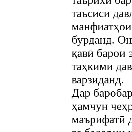
таъсиси дав
манфиатҳои
бурданд. Он
қавӣ барои 
таҳкими да
варзиданд.
Дар бароба
ҳамчун чеҳр
маърифатӣ 