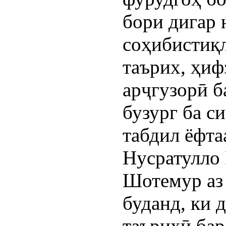
бори дигар 
соҳибистиқ
таърих, ҳиф
арҷгузорӣ б
бузург ба с
табдил ёфта
Нусратулло
Шотемур аз
буданд, ки 
таърихӣ бар