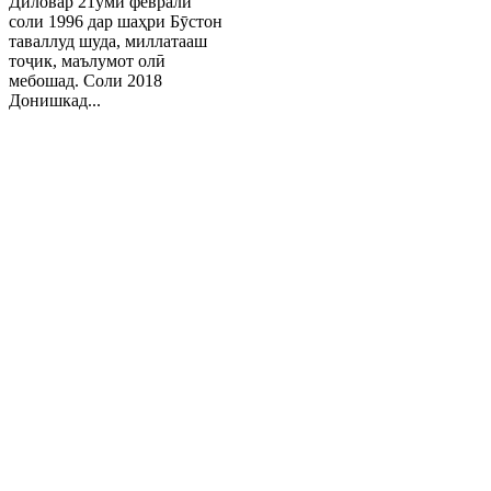
Диловар 21уми феврали
соли 1996 дар шаҳри Бӯстон
таваллуд шуда, миллатааш
тоҷик, маълумот олӣ
мебошад. Соли 2018
Донишкад...