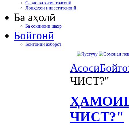
Савдо ва хизматрасонӣ
Лоиҳаҳои инвеститсионӣ
Ба аҳолӣ
Ба сокинони шаҳр
Бойгонӣ
Бойгонии ахборот
Асосӣ
Бойго
ЧИСТ?"
ҲАМОИШ
ЧИСТ?"