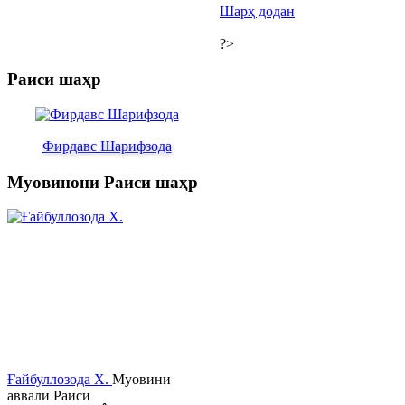
Шарҳ додан
?>
Раиси шаҳр
Фирдавс Шарифзода
Муовинони Раиси шаҳр
Ғайбуллозода Х.
Муовини
аввали Раиси