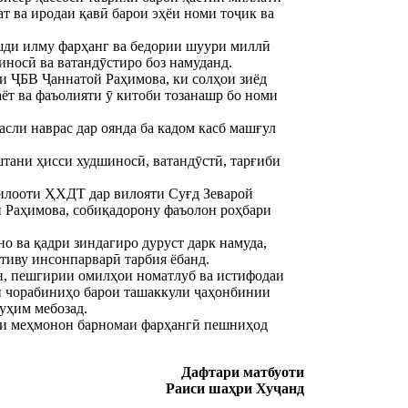
т ва иродаи қавӣ барои эҳёи номи тоҷик ва
шди илму фарҳанг ва бедории шуури миллӣ
иносӣ ва ватандӯстиро боз намуданд.
и ҶБВ Ҷаннатой Раҳимова, ки солҳои зиёд
аёт ва фаъолияти ӯ китоби тозанашр бо номи
сли наврас дар оянда ба кадом касб машғул
тани ҳисси худшиносӣ, ватандӯстӣ, тарғиби
илооти ҲХДТ дар вилояти Суғд Зеварой
 Раҳимова, собиқадорону фаъолон роҳбари
о ва қадри зиндагиро дуруст дарк намуда,
стиву инсонпарварӣ тарбия ёбанд.
ан, пешгирии омилҳои номатлуб ва истифодаи
ин чорабиниҳо барои ташаккули ҷаҳонбинии
уҳим мебозад.
ии меҳмонон барномаи фарҳангӣ пешниҳод
Дафтари матбуоти
Раиси шаҳри Хуҷанд