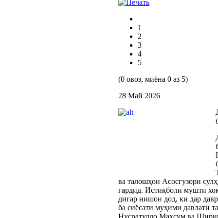
1
2
3
4
5
(0 овоз, миёна 0 аз 5)
28 Май 2026
ва талошҳои Асосгузори сул
гардид. Истиқболи мушти хок
дигар нишон дод, ки дар дав
ба сиёсати муҳими давлатӣ та
Нусратулло Махсум ва Ширинш