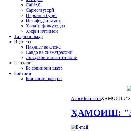
Сайёҳӣ
Сармоягузорӣ
Иҷроиши буҷет
Истифодаи замин
Ҳолати фавқулодда
Хифзи иҷтимоӣ
Таърихи шаҳр
Иқтисод
Нақлиёт ва алоқа
Савдо ва хизматрасонӣ
Лоиҳаҳои инвеститсионӣ
Ба аҳолӣ
Ба сокинони шаҳр
Бойгонӣ
Бойгонии ахборот
Асосӣ
Бойгонӣ
ҲАМОИШ: "З
ҲАМОИШ: "