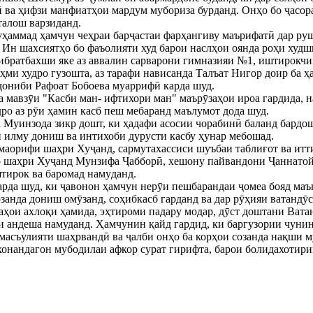
ӣ ва ҳифзи манфиатҳои мардум мубориза бурданд. Онҳо бо ҷасора
талош варзиданд.
уҳаммад ҳамчун чеҳраи барҷастаи фарҳангиву маърифатӣ дар ру
 Ин шахсиятҳо бо фаъолияти худ барои наслҳои оянда роҳи худш
ибратбахши яке аз аввалин сарварони гимназияи №1, иштирокчи
ҳми худро гузошта, аз тарафи нависанда Талъат Нигор доир ба ҳ
 ҷониби Рафоат Бобоева муаррифӣ карда шуд.
 мавзӯи "Касби ман- ифтихори ман" маърӯзаҳои ироа гардида, на
ро аз рӯи ҳамин касб пеш мебаранд маълумот дода шуд.
Муинзода зикр дошт, ки ҳадафи асосии чорабинӣ баланд бардош
 илму дониш ва интихоби дурусти касбу ҳунар мебошад.
аорифи шаҳри Хуҷанд, сармутахассиси шуъбаи таблиғот ва итт
 шаҳри Хуҷанд Мунзифа Ҷабборӣ, хешону пайвандони Ҷаннатой
ирок ва баромад намуданд.
рда шуд, ки ҷавонон ҳамчун нерӯи пешбарандаи ҷомеа бояд маън
озанда дониш омӯзанд, соҳибкасб гарданд ва дар рӯҳияи ватандӯ
аҳои ахлоқи ҳамида, эҳтироми падару модар, дӯст доштани Ват
зи андеша намуданд. Ҳамчунин қайд гардид, ки баргузории чун
масъулияти шаҳрвандӣ ва ҷалби онҳо ба корҳои созанда нақши м
онандагон мубодилаи афкор сурат гирифта, барои болидахотир