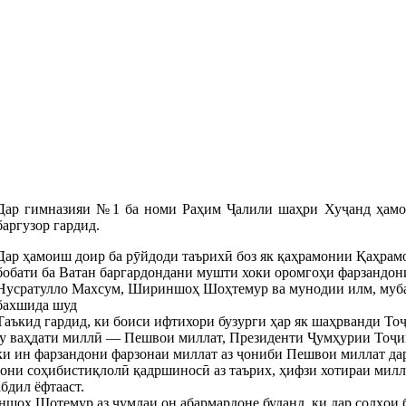
Дар гимназияи №1 ба номи Раҳим Ҷалили шаҳри Хуҷанд ҳамо
баргузор гардид.
Дар ҳамоиш доир ба рӯйдоди таърихӣ боз як қаҳрамонии Қаҳра
бобати ба Ватан баргардондани мушти хоки оромгоҳи фарзандон
Нусратулло Махсум, Шириншоҳ Шоҳтемур ва мунодии илм, муб
бахшида шуд
Таъкид гардид, ки боиси ифтихори бузурги ҳар як шаҳрванди Тоҷ
ҳу ваҳдати миллӣ — Пешвои миллат, Президенти Ҷумҳурии Тоҷ
и ин фарзандони фарзонаи миллат аз ҷониби Пешвои миллат дар
рони соҳибистиқлолӣ қадршиносӣ аз таърих, ҳифзи хотираи милл
бдил ёфтааст.
оҳ Шотемур аз ҷумлаи он абармардоне буданд, ки дар солҳои б