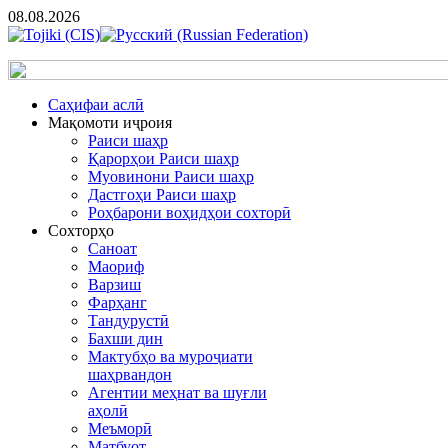
08.08.2026
Cаҳифаи аслӣ
Мақомоти иҷроия
Раиси шаҳр
Қарорҳои Раиси шаҳр
Муовинони Раиси шаҳр
Дастгоҳи Раиси шаҳр
Роҳбарони воҳидҳои сохторӣ
Сохторҳо
Саноат
Маориф
Варзиш
Фарҳанг
Тандурустӣ
Бахши дин
Мактубҳо ва муроҷиати
шаҳрвандон
Агентии меҳнат ва шуғли
аҳолӣ
Меъморӣ
Матбуот