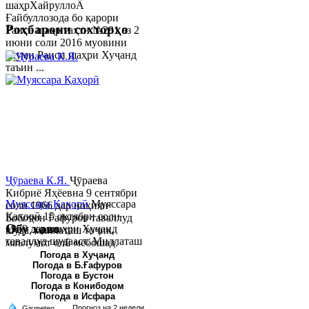
шаҳрХайруллоÂ
Ғайбуллозода бо қарори
Роҳбарони сохторҳо
Раиси шаҳр таҳти №281 аз 2
июни соли 2016 муовини
якуми Раиси шаҳри Хуҷанд
таъин ...
Ҷӯраева К.Я.
Ҷӯраева
Кибриё Яҳёевна 9 сентябри
Муяссара Қаҳорӣ
Муяссара
соли 1966 дар ноҳияи
Қаҳорӣ 15 октябри соли
Бобоҷон Ғафуров таваллуд
Обу хаво
1979 дар шаҳри Хуҷанд
шуда, миллаташ тоҷик,
таваллуд шудааст. Миллаташ
маълумот олӣ мебошад.
тоҷик. Маълумот олӣ. Соли
Соли 1997 Донишг...
Погода в Хуҷанд
Погода в Б.Ғафуров
2002 Донишгоҳи давлатии
Погода в Бустон
Хуҷанд ба...
Погода в Конибодом
Погода в Исфара