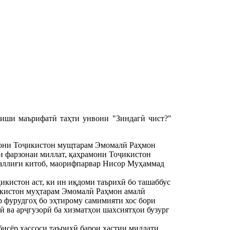
иши маърифатӣ таҳти унвони "Зиндагӣ чист?"
мони Тоҷикистон мущтарам Эмомалӣ Раҳмон
и фарзонаи миллат, қаҳрамони Тоҷикистон
аллиғи китоб, маорифпарвар Нисор Муҳаммад
икистон аст, ки ин иқдоми таърихӣ бо ташаббус
икистон муҳтарам Эмомалӣ Раҳмон амалӣ
 фурудгоҳ бо эҳтирому самимияти хос бори
ӣ ва арҷгузорӣ ба хизматҳои шахсиятҳои бузург
исёр ҳассоси таърихӣ барои ҳастии миллати