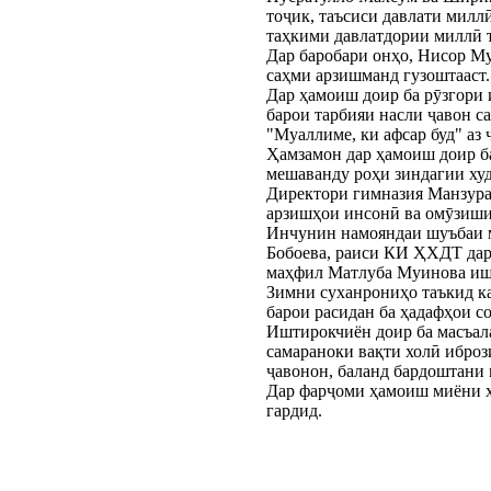
тоҷик, таъсиси давлати милл
таҳкими давлатдории миллӣ 
Дар баробари онҳо, Нисор М
саҳми арзишманд гузоштааст.
Дар ҳамоиш доир ба рӯзгори 
барои тарбияи насли ҷавон са
"Муаллиме, ки афсар буд" аз
Ҳамзамон дар ҳамоиш доир ба
мешаванду роҳи зиндагии худ
Директори гимназия Манзура 
арзишҳои инсонӣ ва омӯзиши
Инчунин намояндаи шуъбаи м
Бобоева, раиси КИ ҲХДТ дар
маҳфил Матлуба Муинова ишт
Зимни суханрониҳо таъкид ка
барои расидан ба ҳадафҳои с
Иштирокчиён доир ба масъал
самараноки вақти холӣ ибро
ҷавонон, баланд бардоштани 
Дар фарҷоми ҳамоиш миёни х
гардид.