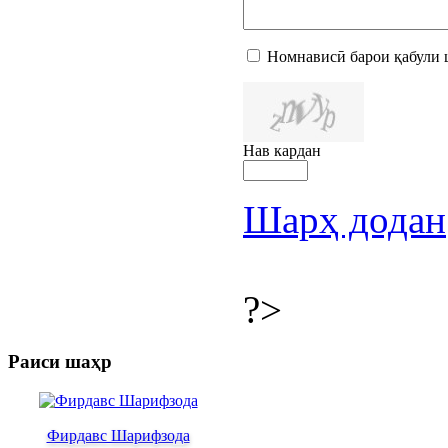
Номнависӣ барои қабули 
Нав кардан
Шарҳ додан
?>
Раиси шаҳр
Фирдавс Шарифзода