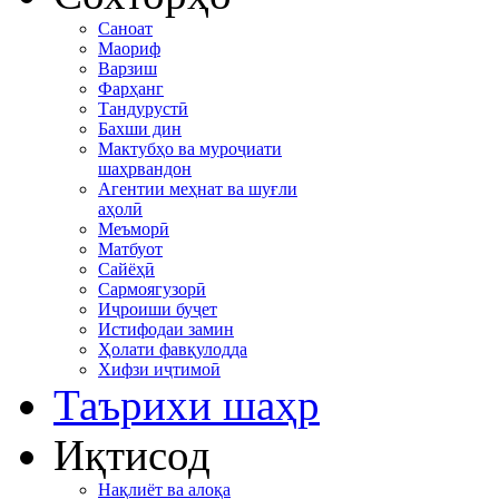
Саноат
Маориф
Варзиш
Фарҳанг
Тандурустӣ
Бахши дин
Мактубҳо ва муроҷиати
шаҳрвандон
Агентии меҳнат ва шуғли
аҳолӣ
Меъморӣ
Матбуот
Сайёҳӣ
Сармоягузорӣ
Иҷроиши буҷет
Истифодаи замин
Ҳолати фавқулодда
Хифзи иҷтимоӣ
Таърихи шаҳр
Иқтисод
Нақлиёт ва алоқа