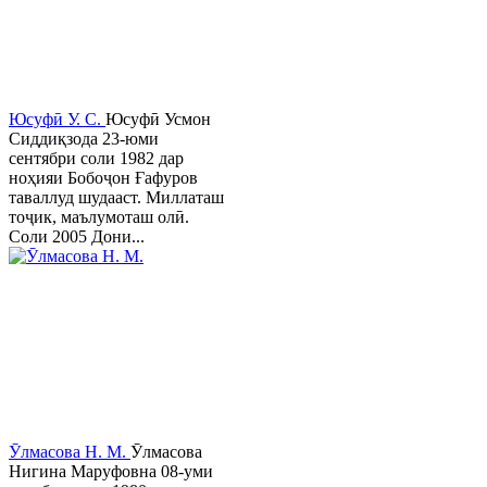
Юсуфӣ У. C.
Юсуфӣ Усмон
Сиддиқзода 23-юми
сентябри соли 1982 дар
ноҳияи Бобоҷон Ғафуров
таваллуд шудааст. Миллаташ
тоҷик, маълумоташ олӣ.
Соли 2005 Дони...
Ӯлмасова Н. М.
Ӯлмасова
Нигина Маруфовна 08-уми