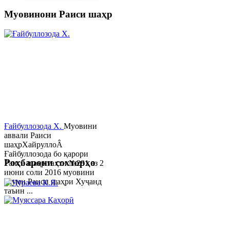
Муовинони Раиси шаҳр
Ғайбуллозода Х.
Муовини
аввали Раиси
шаҳрХайруллоÂ
Ғайбуллозода бо қарори
Роҳбарони сохторҳо
Раиси шаҳр таҳти №281 аз 2
июни соли 2016 муовини
якуми Раиси шаҳри Хуҷанд
таъин ...