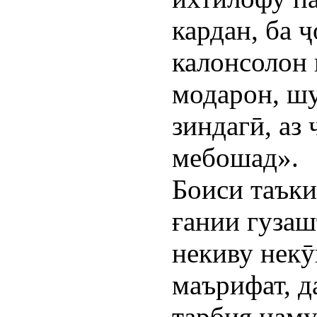
кардан, ба 
калонсолон 
модарон, ш
зиндагӣ, аз
мебошад».
Боиси таъки
ғании гузаш
некиву некӯ
маърифат, д
тарбия наму