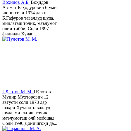
Воҳидов А.Б.
Воҳидов
Азамат Баҳодурович 6-уми
июни соли 1974 дар н.
Б.Ғафуров таваллуд шуда,
миллаташ тоҷик, маълумот
олии тиббӣ. Соли 1997
филиали Хучан...
Пӯлотов М. М.
Пўлотов
Мунир Мухторович 12
августи соли 1973 дар
шаҳри Хуҷанд таваллуд
шуда, миллаташ тоҷик,
маълумоташ олӣ мебошад.
Соли 1996 Донишгоҳи да...