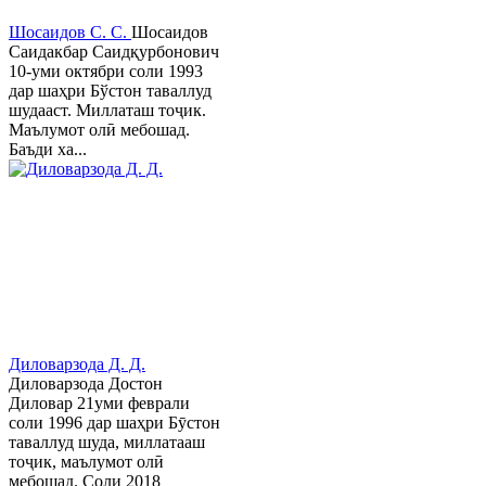
Шосаидов С. С.
Шосаидов
Саидакбар Саидқурбонович
10-уми октябри соли 1993
дар шаҳри Бўстон таваллуд
шудааст. Миллаташ тоҷик.
Маълумот олӣ мебошад.
Баъди ха...
Диловарзода Д. Д.
Диловарзода Достон
Диловар 21уми феврали
соли 1996 дар шаҳри Бӯстон
таваллуд шуда, миллатааш
тоҷик, маълумот олӣ
мебошад. Соли 2018