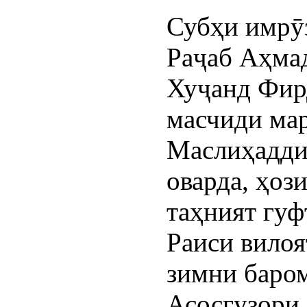
Субҳи имрӯз
Раҷаб Аҳмад
Хуҷанд Фир
масчиди ма
Маслиҳадди
оварда, ҳоз
таҳният гуф
Раиси вилоя
зимни баром
Асосгузори