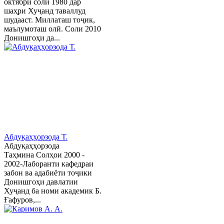
октябри соли 1980 дар
шаҳри Хуҷанд таваллуд
шудааст. Миллаташ тоҷик,
маълумоташ олӣ. Соли 2010
Донишгоҳи да...
Абдуқаҳҳорзода Т.
Абдуқаҳҳорзода
Таҳмина Солҳои 2000 -
2002-Лаборанти кафедраи
забон ва адабиёти тоҷики
Донишгоҳи давлатии
Хуҷанд ба номи академик Б.
Ғафуров,...