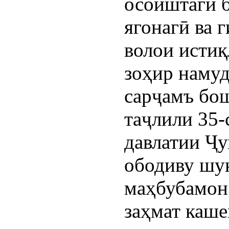
осоиштагӣ б
ягонагӣ ва
волои истиқ
зоҳир намуд
сарҷамъ бош
таҷлили 35-
давлатии Ҷ
ободиву шу
маҳбубамон
заҳмат каше