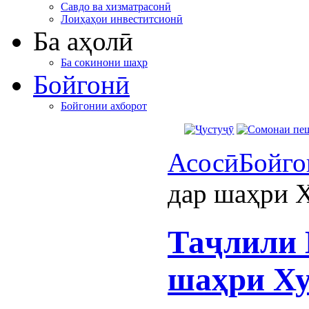
Савдо ва хизматрасонӣ
Лоиҳаҳои инвеститсионӣ
Ба аҳолӣ
Ба сокинони шаҳр
Бойгонӣ
Бойгонии ахборот
Асосӣ
Бойго
дар шаҳри 
Таҷлили 
шаҳри Х