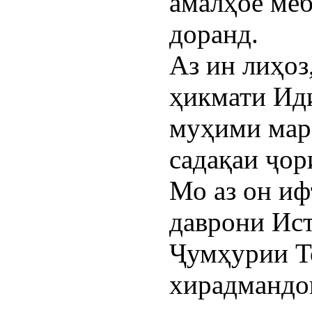
амалҳое меб
доранд.
Аз ин лиҳоз
ҳикмати Ид
муҳими мар
садақаи ҷор
Мо аз он иф
даврони Ис
Ҷумҳурии То
хирадмандо