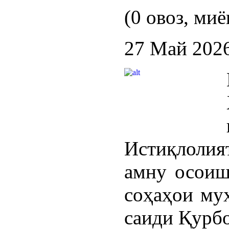
(0 овоз, миё
27 Май 202
Истиқлолия
амну осоиш
соҳаҳои му
саиди Қурбо