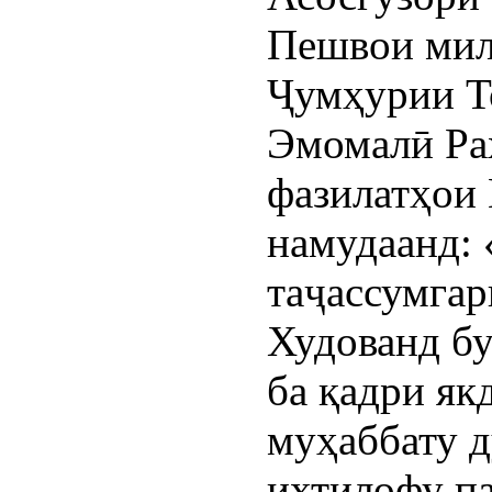
Пешвои мил
Ҷумҳурии Т
Эмомалӣ Ра
фазилатҳои
намудаанд:
таҷассумгар
Худованд бу
ба қадри як
муҳаббату д
ихтилофу п