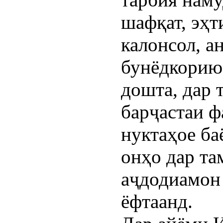
шафқат, эҳт
калонсол, а
бунёдкорию 
дошта, дар 
барҷастаи ф
нуктаҳое ба
онҳо дар т
аҷдодиамон 
ёфтаанд.