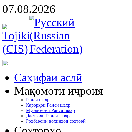
07.08.2026
Cаҳифаи аслӣ
Мақомоти иҷроия
Раиси шаҳр
Қарорҳои Раиси шаҳр
Муовинони Раиси шаҳр
Дастгоҳи Раиси шаҳр
Роҳбарони воҳидҳои сохторӣ
Сохторҳо