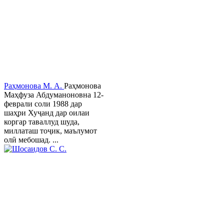
Раҳмонова М. А.
Раҳмонова
Маҳфуза Абдуманоновна 12-
феврали соли 1988 дар
шаҳри Хуҷанд дар оилаи
коргар таваллуд шуда,
миллаташ тоҷик, маълумот
олӣ мебошад. ...