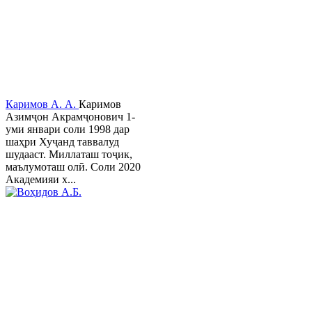
Каримов А. А.
Каримов
Азимҷон Акрамҷонович 1-
уми январи соли 1998 дар
шаҳри Хуҷанд таввалуд
шудааст. Миллаташ тоҷик,
маълумоташ олӣ. Соли 2020
Академияи х...