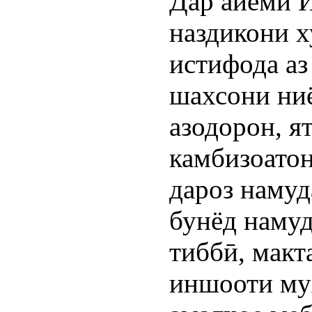
Дар айёми 
наздикони х
истифода аз
шахсони ни
азодорон, я
камбизоатон
дароз намуд
бунёд намуд
тиббӣ, макт
иншооти му