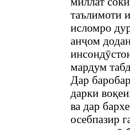
миллат сок
таълимоти 
исломро дур
анҷом дода
инсондӯстон
мардум табд
Дар баробари
дарки воқеи
ва дар барх
осебпазир 