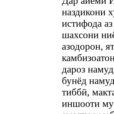
Дар айёми 
наздикони х
истифода аз
шахсони ни
азодорон, я
камбизоатон
дароз намуд
бунёд намуд
тиббӣ, макт
иншооти му