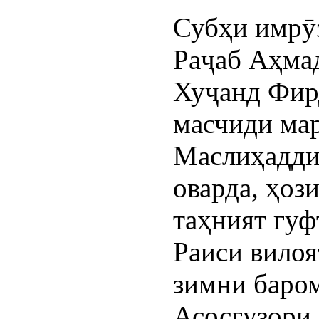
Субҳи имрӯз
Раҷаб Аҳмад
Хуҷанд Фир
масчиди ма
Маслиҳадди
оварда, ҳоз
таҳният гуф
Раиси вилоя
зимни баром
Асосгузори