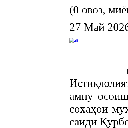
(0 овоз, миё
27 Май 202
Истиқлолия
амну осоиш
соҳаҳои му
саиди Қурбо