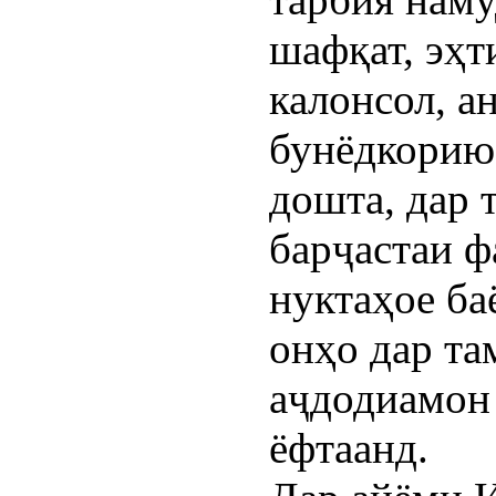
шафқат, эҳт
калонсол, а
бунёдкорию 
дошта, дар 
барҷастаи ф
нуктаҳое ба
онҳо дар т
аҷдодиамон 
ёфтаанд.