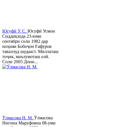
Юсуфӣ У. C.
Юсуфӣ Усмон
Сиддиқзода 23-юми
сентябри соли 1982 дар
ноҳияи Бобоҷон Ғафуров
таваллуд шудааст. Миллаташ
тоҷик, маълумоташ олӣ.
Соли 2005 Дони...
Ӯлмасова Н. М.
Ӯлмасова
Нигина Маруфовна 08-уми