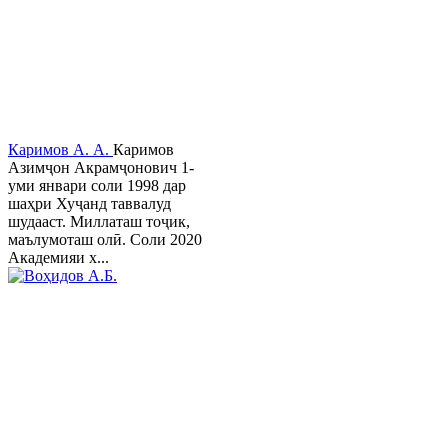
Каримов А. А.
Каримов
Азимҷон Акрамҷонович 1-
уми январи соли 1998 дар
шаҳри Хуҷанд таввалуд
шудааст. Миллаташ тоҷик,
маълумоташ олӣ. Соли 2020
Академияи х...