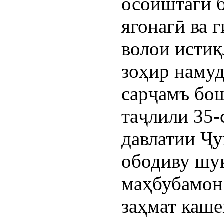
осоиштагӣ б
ягонагӣ ва
волои истиқ
зоҳир намуд
сарҷамъ бош
таҷлили 35-
давлатии Ҷ
ободиву шу
маҳбубамон
заҳмат каше