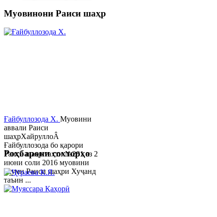
Муовинони Раиси шаҳр
Ғайбуллозода Х.
Муовини
аввали Раиси
шаҳрХайруллоÂ
Ғайбуллозода бо қарори
Роҳбарони сохторҳо
Раиси шаҳр таҳти №281 аз 2
июни соли 2016 муовини
якуми Раиси шаҳри Хуҷанд
таъин ...