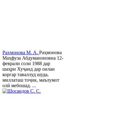
Раҳмонова М. А.
Раҳмонова
Маҳфуза Абдуманоновна 12-
феврали соли 1988 дар
шаҳри Хуҷанд дар оилаи
коргар таваллуд шуда,
миллаташ тоҷик, маълумот
олӣ мебошад. ...