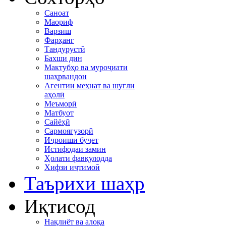
Саноат
Маориф
Варзиш
Фарҳанг
Тандурустӣ
Бахши дин
Мактубҳо ва муроҷиати
шаҳрвандон
Агентии меҳнат ва шуғли
аҳолӣ
Меъморӣ
Матбуот
Сайёҳӣ
Сармоягузорӣ
Иҷроиши буҷет
Истифодаи замин
Ҳолати фавқулодда
Хифзи иҷтимоӣ
Таърихи шаҳр
Иқтисод
Нақлиёт ва алоқа