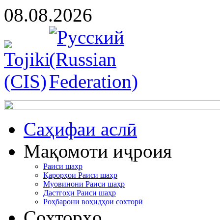
08.08.2026
Cаҳифаи аслӣ
Мақомоти иҷроия
Раиси шаҳр
Қарорҳои Раиси шаҳр
Муовинони Раиси шаҳр
Дастгоҳи Раиси шаҳр
Роҳбарони воҳидҳои сохторӣ
Сохторҳо