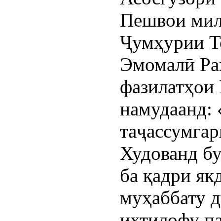
Пешвои мил
Ҷумҳурии Т
Эмомалӣ Ра
фазилатҳои
намудаанд:
таҷассумгар
Худованд бу
ба қадри як
муҳаббату д
ихтилофу п