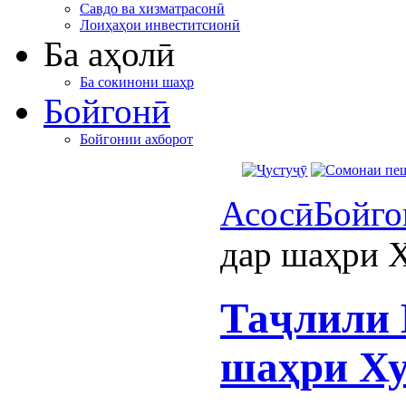
Савдо ва хизматрасонӣ
Лоиҳаҳои инвеститсионӣ
Ба аҳолӣ
Ба сокинони шаҳр
Бойгонӣ
Бойгонии ахборот
Асосӣ
Бойго
дар шаҳри 
Таҷлили 
шаҳри Х