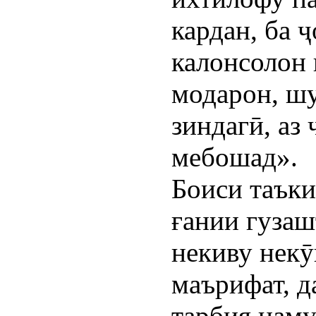
кардан, ба 
калонсолон 
модарон, ш
зиндагӣ, аз
мебошад».
Боиси таъки
ғании гузаш
некиву некӯ
маърифат, д
тарбия наму