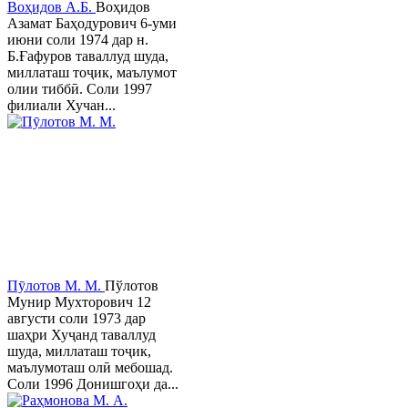
Воҳидов А.Б.
Воҳидов
Азамат Баҳодурович 6-уми
июни соли 1974 дар н.
Б.Ғафуров таваллуд шуда,
миллаташ тоҷик, маълумот
олии тиббӣ. Соли 1997
филиали Хучан...
Пӯлотов М. М.
Пўлотов
Мунир Мухторович 12
августи соли 1973 дар
шаҳри Хуҷанд таваллуд
шуда, миллаташ тоҷик,
маълумоташ олӣ мебошад.
Соли 1996 Донишгоҳи да...