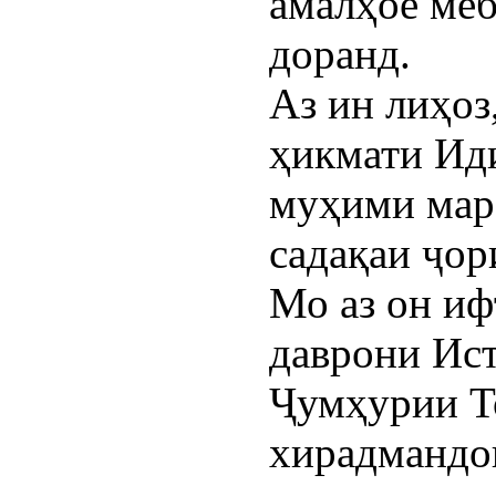
амалҳое меб
доранд.
Аз ин лиҳоз
ҳикмати Ид
муҳими мар
садақаи ҷор
Мо аз он иф
даврони Ис
Ҷумҳурии То
хирадмандо