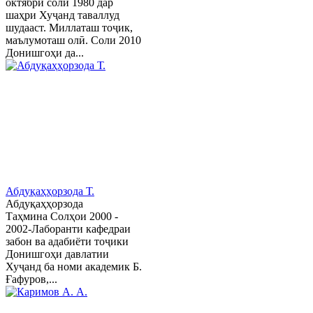
октябри соли 1980 дар
шаҳри Хуҷанд таваллуд
шудааст. Миллаташ тоҷик,
маълумоташ олӣ. Соли 2010
Донишгоҳи да...
Абдуқаҳҳорзода Т.
Абдуқаҳҳорзода
Таҳмина Солҳои 2000 -
2002-Лаборанти кафедраи
забон ва адабиёти тоҷики
Донишгоҳи давлатии
Хуҷанд ба номи академик Б.
Ғафуров,...