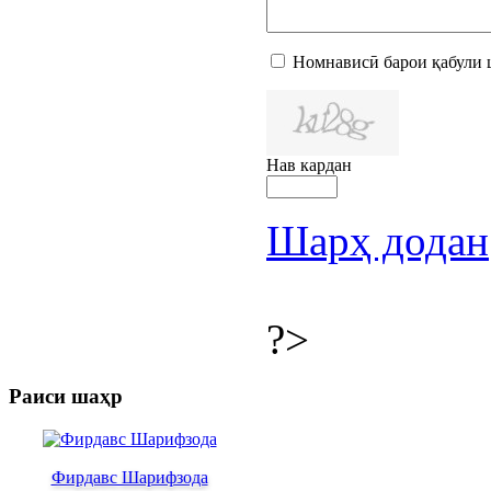
Номнависӣ барои қабули 
Нав кардан
Шарҳ додан
?>
Раиси шаҳр
Фирдавс Шарифзода