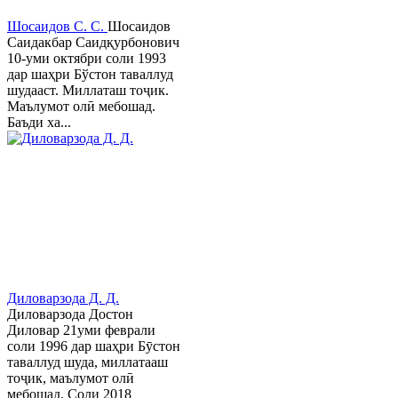
Шосаидов С. С.
Шосаидов
Саидакбар Саидқурбонович
10-уми октябри соли 1993
дар шаҳри Бўстон таваллуд
шудааст. Миллаташ тоҷик.
Маълумот олӣ мебошад.
Баъди ха...
Диловарзода Д. Д.
Диловарзода Достон
Диловар 21уми феврали
соли 1996 дар шаҳри Бӯстон
таваллуд шуда, миллатааш
тоҷик, маълумот олӣ
мебошад. Соли 2018