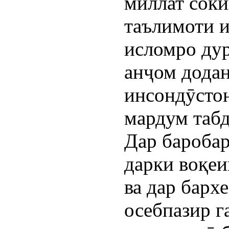
миллат сок
таълимоти 
исломро дур
анҷом дода
инсондӯстон
мардум табд
Дар баробари
дарки воқеи
ва дар барх
осебпазир 