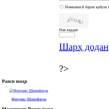
Номнависӣ барои қабули 
Нав кардан
Шарҳ додан
?>
Раиси шаҳр
Фирдавс Шарифзода
Муовинони Раиси шаҳр