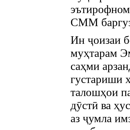
эътирофн
СММ баргуз
Ин ҷоизаи б
муҳтарам Э
саҳми арзан
густариши ҳ
талошҳои па
дӯстӣ ва ҳу
аз ҷумла им