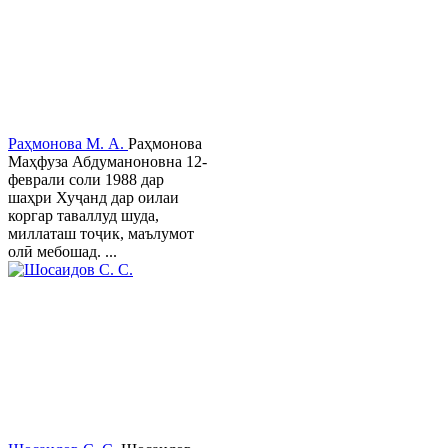
Раҳмонова М. А.
Раҳмонова
Маҳфуза Абдуманоновна 12-
феврали соли 1988 дар
шаҳри Хуҷанд дар оилаи
коргар таваллуд шуда,
миллаташ тоҷик, маълумот
олӣ мебошад. ...