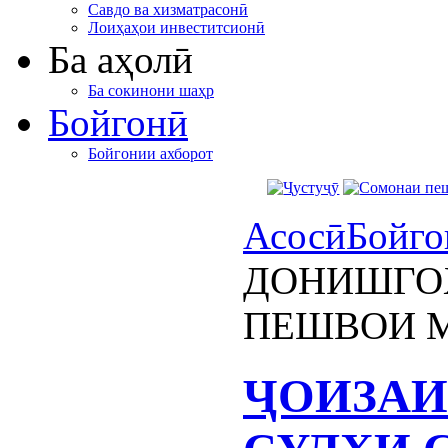
Савдо ва хизматрасонӣ
Лоиҳаҳои инвеститсионӣ
Ба аҳолӣ
Ба сокинони шаҳр
Бойгонӣ
Бойгонии ахборот
Асосӣ
Бойго
ДОНИШГОҲ
ПЕШВОИ 
ҶОИЗА