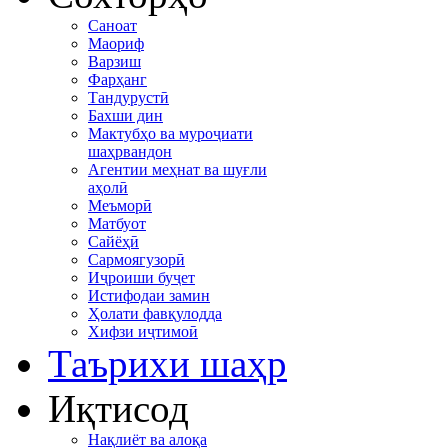
Саноат
Маориф
Варзиш
Фарҳанг
Тандурустӣ
Бахши дин
Мактубҳо ва муроҷиати
шаҳрвандон
Агентии меҳнат ва шуғли
аҳолӣ
Меъморӣ
Матбуот
Сайёҳӣ
Сармоягузорӣ
Иҷроиши буҷет
Истифодаи замин
Ҳолати фавқулодда
Хифзи иҷтимоӣ
Таърихи шаҳр
Иқтисод
Нақлиёт ва алоқа