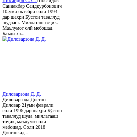
Шосаидов С. С.
Шосаидов
Саидакбар Саидқурбонович
10-уми октябри соли 1993
дар шаҳри Бўстон таваллуд
шудааст. Миллаташ тоҷик.
Маълумот олӣ мебошад.
Баъди ха...
Диловарзода Д. Д.
Диловарзода Достон
Диловар 21уми феврали
соли 1996 дар шаҳри Бӯстон
таваллуд шуда, миллатааш
тоҷик, маълумот олӣ
мебошад. Соли 2018
Донишкад...