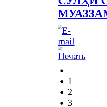
СУЛҲИ 
МУАЗЗА
1
2
3