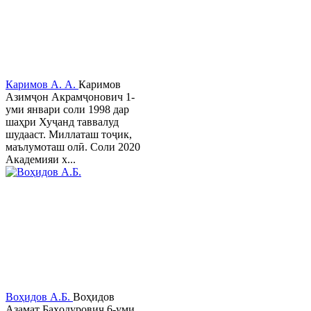
Каримов А. А.
Каримов
Азимҷон Акрамҷонович 1-
уми январи соли 1998 дар
шаҳри Хуҷанд таввалуд
шудааст. Миллаташ тоҷик,
маълумоташ олӣ. Соли 2020
Академияи х...
Воҳидов А.Б.
Воҳидов
Азамат Баҳодурович 6-уми