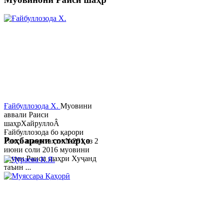
Ғайбуллозода Х.
Муовини
аввали Раиси
шаҳрХайруллоÂ
Ғайбуллозода бо қарори
Роҳбарони сохторҳо
Раиси шаҳр таҳти №281 аз 2
июни соли 2016 муовини
якуми Раиси шаҳри Хуҷанд
таъин ...