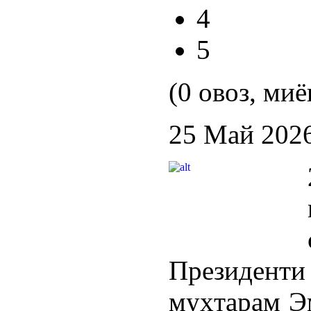
4
5
(0 овоз, миё
25 Май 202
Президент
муҳтарам Э