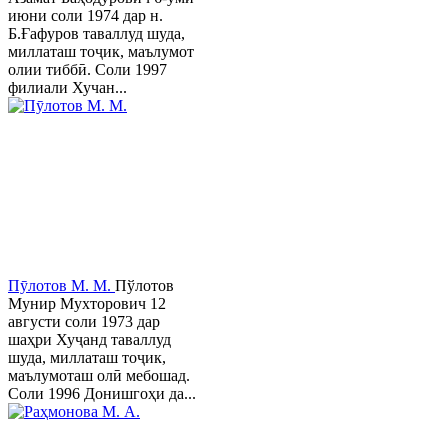
июни соли 1974 дар н.
Б.Ғафуров таваллуд шуда,
миллаташ тоҷик, маълумот
олии тиббӣ. Соли 1997
филиали Хучан...
Пӯлотов М. М.
Пўлотов
Мунир Мухторович 12
августи соли 1973 дар
шаҳри Хуҷанд таваллуд
шуда, миллаташ тоҷик,
маълумоташ олӣ мебошад.
Соли 1996 Донишгоҳи да...