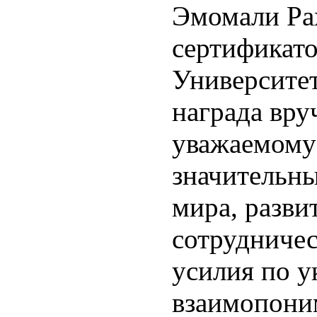
Эмомали Ра
сертификато
Университе
награда вру
уважаемому 
значительны
мира, разви
сотрудничес
усилия по у
взаимопони