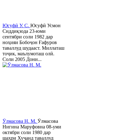
Юсуфӣ У. C.
Юсуфӣ Усмон
Сиддиқзода 23-юми
сентябри соли 1982 дар
ноҳияи Бобоҷон Ғафуров
таваллуд шудааст. Миллаташ
тоҷик, маълумоташ олӣ.
Соли 2005 Дони...
Ӯлмасова Н. М.
Ӯлмасова
Нигина Маруфовна 08-уми
октябри соли 1980 дар
шаҳри Хуҷанд таваллуд