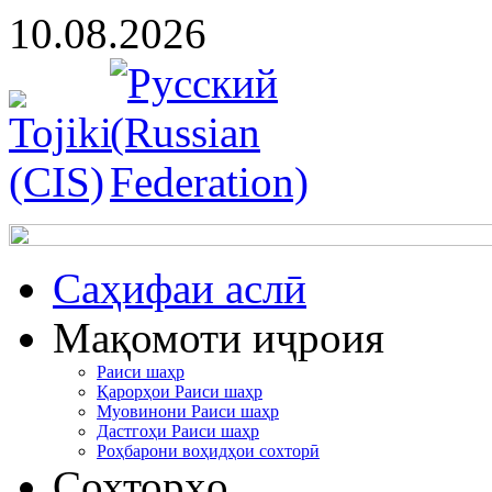
10.08.2026
Cаҳифаи аслӣ
Мақомоти иҷроия
Раиси шаҳр
Қарорҳои Раиси шаҳр
Муовинони Раиси шаҳр
Дастгоҳи Раиси шаҳр
Роҳбарони воҳидҳои сохторӣ
Сохторҳо