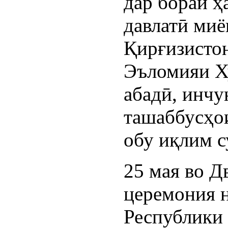
дар бораи ҳ
давлатӣ миё
Қирғизистон
Эъломияи Ху
абадӣ, инчу
ташаббусҳои
обу иқлим с
25 мая во Д
церемония н
Республики 