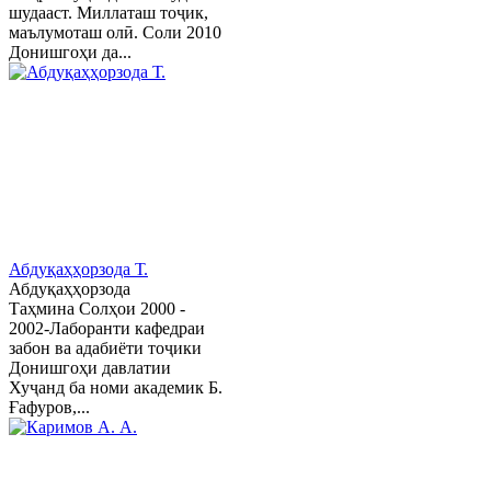
шудааст. Миллаташ тоҷик,
маълумоташ олӣ. Соли 2010
Донишгоҳи да...
Абдуқаҳҳорзода Т.
Абдуқаҳҳорзода
Таҳмина Солҳои 2000 -
2002-Лаборанти кафедраи
забон ва адабиёти тоҷики
Донишгоҳи давлатии
Хуҷанд ба номи академик Б.
Ғафуров,...