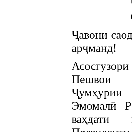
Ҷавони саод
арҷманд!
Асосгузор
Пешвои 
Ҷумҳурии
Эмомалӣ Р
ваҳдати 