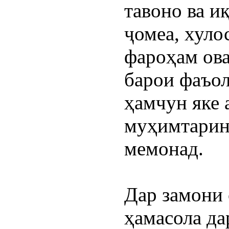
тавоно ва и
ҷомеа, хулос
фароҳам ова
барои фаъол
ҳамчун яке 
муҳимтарини
мемонад.
Дар замони 
ҳамасола да