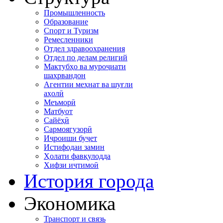
Промышленность
Образование
Спорт и Туризм
Ремесленники
Отдел здравоохранения
Отдел по делам религий
Мактубҳо ва муроҷиати
шаҳрвандон
Агентии меҳнат ва шуғли
аҳолӣ
Меъморӣ
Матбуот
Сайёҳӣ
Сармоягузорӣ
Иҷроиши буҷет
Истифодаи замин
Ҳолати фавқулодда
Хифзи иҷтимоӣ
История города
Экономика
Транспорт и связь