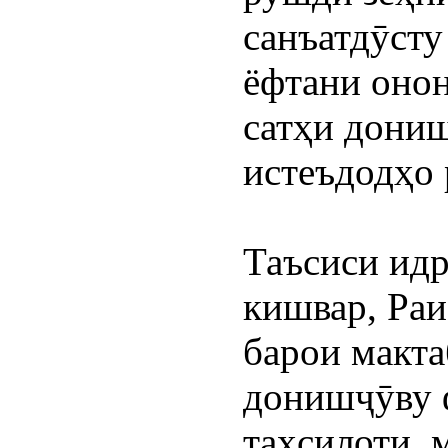
санъатдӯсту
ёфтани онон
сатҳи дониш
истеъдодҳо 
Таъсиси идр
кишвар, Раи
барои макта
донишҷӯву 
таҳсилоти  