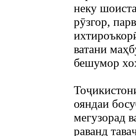
неку шоиста
рӯзгор, пар
ихтироъкорӣ
ватани маҳб
бешумор хо
Тоҷикистони
ояндаи босу
мегузорад ва
раванд тава