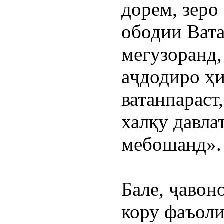
дорем, зеро 
ободии Вата
мегузоранд,
аҷдодиро ҳи
ватанпараст,
халқу давла
мебошанд».
Бале, ҷавон
кору фаъоли