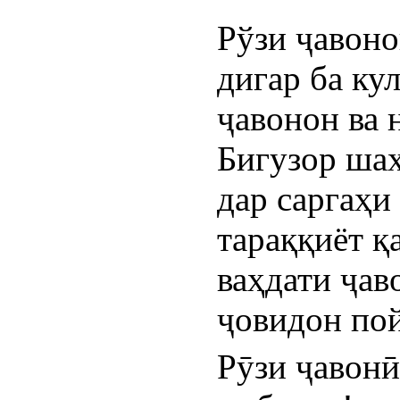
Рўзи ҷавоно
дигар ба ку
ҷавонон ва 
Бигузор шаҳ
дар саргаҳи
тараққиёт қ
ваҳдати ҷав
ҷовидон по
Рӯзи ҷавонӣ