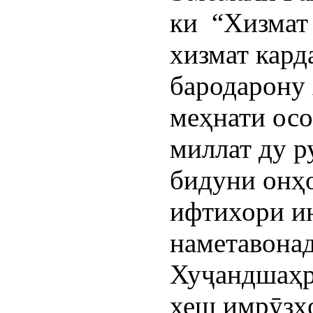
ки  “Хизмат 
хизмат карда
бародарону
меҳнати осои
миллат ду р
бидуни онҳо
ифтихори ин
наметавонад
Хуҷандшаҳр 
хеш имрӯзҳо