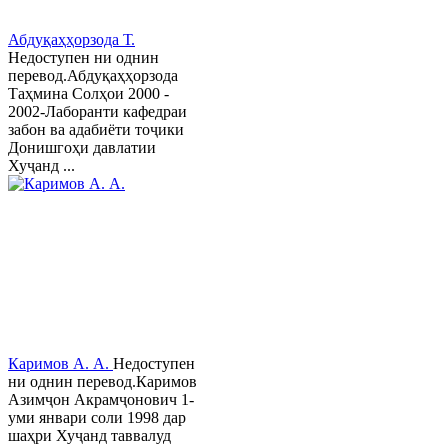
Абдуқаҳҳорзода Т.
Недоступен ни однин
перевод.Абдуқаҳҳорзода
Таҳмина Солҳои 2000 -
2002-Лаборанти кафедраи
забон ва адабиёти тоҷики
Донишгоҳи давлатии
Хуҷанд ...
Каримов А. А.
Недоступен
ни однин перевод.Каримов
Азимҷон Акрамҷонович 1-
уми январи соли 1998 дар
шаҳри Хуҷанд таввалуд