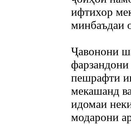
ифтихор мек
минбаъдаи 
Ҷавонони ш
фарзандони 
пешрафти иқ
мекашанд ва
идомаи неки
модарони а