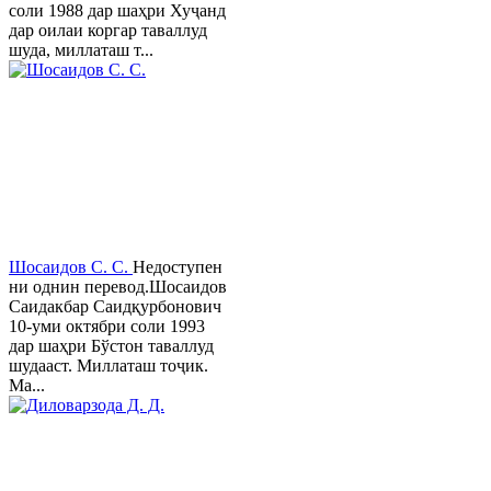
соли 1988 дар шаҳри Хуҷанд
дар оилаи коргар таваллуд
шуда, миллаташ т...
Шосаидов С. С.
Недоступен
ни однин перевод.Шосаидов
Саидакбар Саидқурбонович
10-уми октябри соли 1993
дар шаҳри Бўстон таваллуд
шудааст. Миллаташ тоҷик.
Ма...