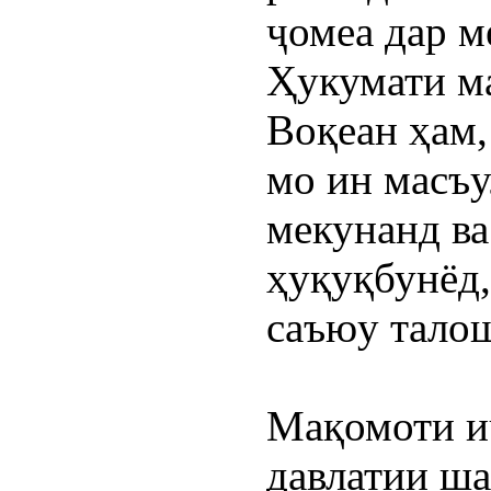
ҷомеа дар м
Ҳукумати ма
Воқеан ҳам
мо ин масъу
мекунанд ва
ҳуқуқбунёд,
саъюу талош
Мақомоти и
давлатии ша