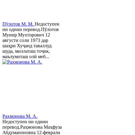
Пӯлотов М. М.
Недоступен
ни однин перевод.Пўлотов
Мунир Мухторович 12
августи соли 1973 дар
шаҳри Хуҷанд таваллуд
шуда, миллаташ тоҷик,
маълумоташ олӣ меб...
Раҳмонова М. А.
Недоступен ни однин
перевод.Раҳмонова Маҳфуза
Абдуманоновна 12-феврали