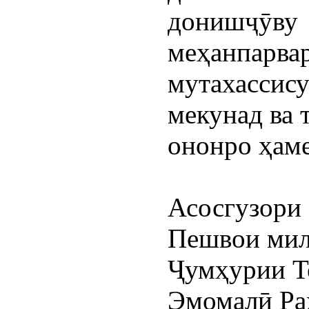
донишҷӯву  
меҳанпарвар
мутахассису
мекунад ва 
ононро ҳам
Асосгузори 
Пешвои милл
Ҷумҳурии То
Эмомалӣ Раҳ