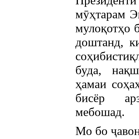
Президент
мӯҳтарам Э
мулоқотҳо 
доштанд, к
соҳибистиқ
буда, нақ
ҳамаи соҳаҳ
бисёр ар
мебошад.
Мо бо ҷавон