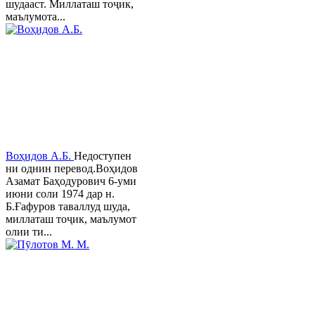
шудааст. Миллаташ тоҷик,
маълумота...
Воҳидов А.Б.
Недоступен
ни однин перевод.Воҳидов
Азамат Баҳодурович 6-уми
июни соли 1974 дар н.
Б.Ғафуров таваллуд шуда,
миллаташ тоҷик, маълумот
олии ти...