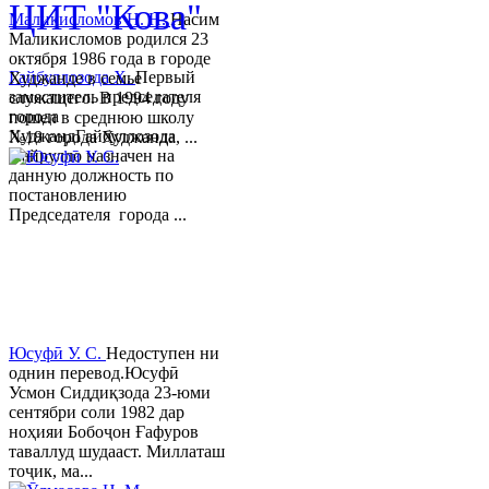
ЦИТ "Кова"
Маликисломов Н. Н.
Насим
Маликисломов родился 23
октября 1986 года в городе
Гайбуллозода Х.
Первый
Худжанде в семье
заместитель председателя
служащего. В 1994 году
города
пошел в среднюю школу
ХуджандГайбуллозода
№18 города Худжанда, ...
Хайрулло назначен на
данную должность по
постановлению
Председателя города ...
Юсуфӣ У. C.
Недоступен ни
однин перевод.Юсуфӣ
Усмон Сиддиқзода 23-юми
сентябри соли 1982 дар
ноҳияи Бобоҷон Ғафуров
таваллуд шудааст. Миллаташ
тоҷик, ма...