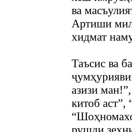
ва масъулия
Артиши милл
хидмат наму
Таъсис ва б
ҷумҳуриявии
азизи ман!”
китоб аст”,
“Шоҳномахон
рушди зеҳни