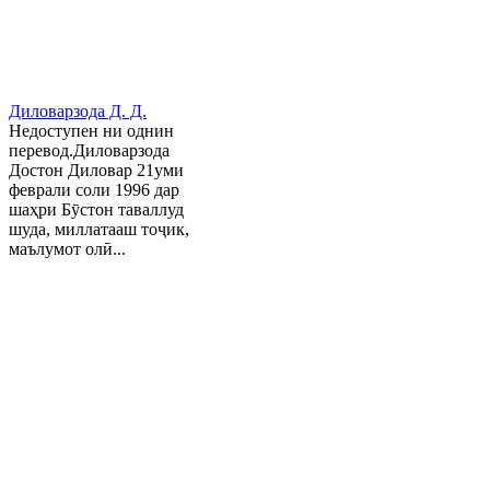
Диловарзода Д. Д.
Недоступен ни однин
перевод.Диловарзода
Достон Диловар 21уми
феврали соли 1996 дар
шаҳри Бӯстон таваллуд
шуда, миллатааш тоҷик,
маълумот олӣ...