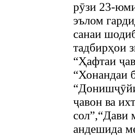
рӯзи 23-юми
эълом гардид
санаи шоди
тадбирҳои з
“Ҳафтаи ҷав
“Хонандаи б
“Донишҷӯйи
ҷавон ва их
сол”,“Дави 
андешида ме