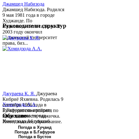
Джамшед Набизода
Джамшед Набизода. Родился
9 мая 1981 года в городе
Худжанде. По
Руководители структур
национальности таджик. В
2003 году окончил
Таджикский университет
права, биз...
Джураева К. Я.
Джураева
Кибриё Яхяевна. Родилась 9
Хомидзода А.А.
сентября 1966 года в
Руководитель аппарата
Б.Гафуровском районе, по
Обу хаво
председателя города
национальности таджичка.
Хомидзода Абдувахоб
Имеет высшее образование.
Абдумаджид родился 8
В 1997 ...
Погода в Хуҷанд
Погода в Б.Ғафуров
июня 1978 года в городе
Погода в Бустон
Худжанде. По