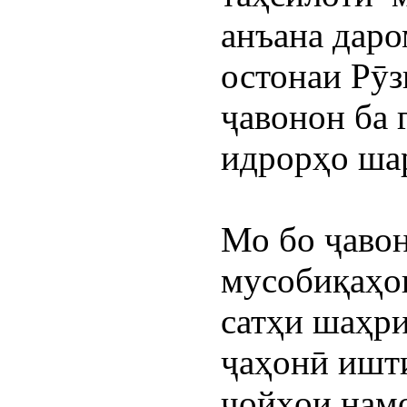
анъана даром
остонаи Рӯз
ҷавонон ба 
идрорҳо ша
Мо бо ҷавон
мусобиқаҳои
сатҳи шаҳри
ҷаҳонӣ ишти
ҷойҳои намо