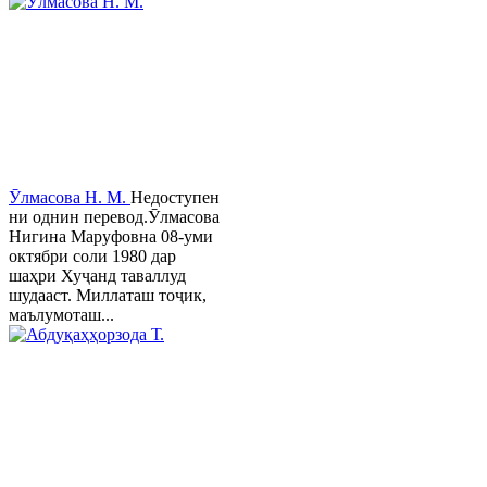
Ӯлмасова Н. М.
Недоступен
ни однин перевод.Ӯлмасова
Нигина Маруфовна 08-уми
октябри соли 1980 дар
шаҳри Хуҷанд таваллуд
шудааст. Миллаташ тоҷик,
маълумоташ...