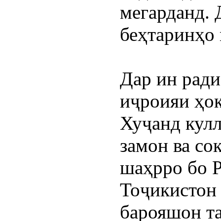
мегарданд. 
беҳтаринҳо 
Дар ин ради
иҷроияи ҳок
Хуҷанд кулл
замон ва сок
шаҳрро бо Р
Тоҷикистон 
барояшон та