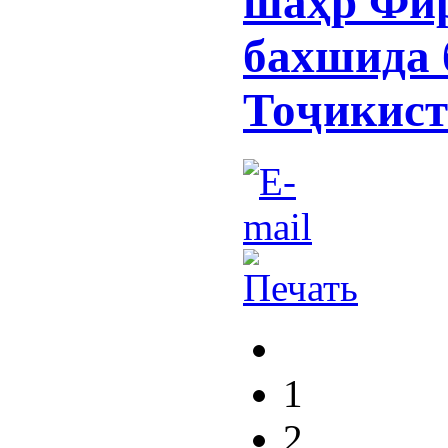
шаҳр Фи
бахшида 
Тоҷикист
1
2