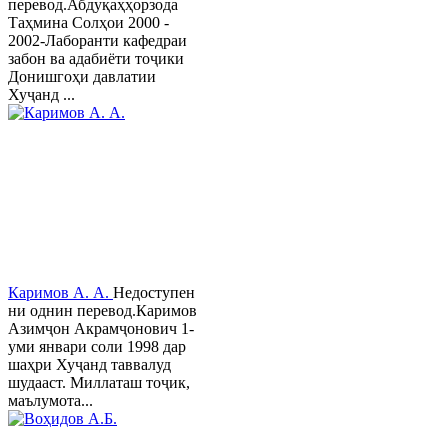
перевод.Абдуқаҳҳорзода
Таҳмина Солҳои 2000 -
2002-Лаборанти кафедраи
забон ва адабиёти тоҷики
Донишгоҳи давлатии
Хуҷанд ...
Каримов А. А.
Недоступен
ни однин перевод.Каримов
Азимҷон Акрамҷонович 1-
уми январи соли 1998 дар
шаҳри Хуҷанд таввалуд
шудааст. Миллаташ тоҷик,
маълумота...