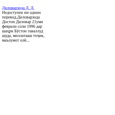
Диловарзода Д. Д.
Недоступен ни однин
перевод.Диловарзода
Достон Диловар 21уми
феврали соли 1996 дар
шаҳри Бӯстон таваллуд
шуда, миллатааш тоҷик,
маълумот олӣ...