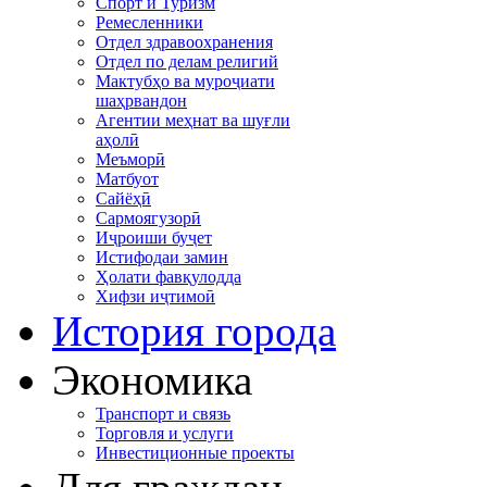
Спорт и Туризм
Ремесленники
Отдел здравоохранения
Отдел по делам религий
Мактубҳо ва муроҷиати
шаҳрвандон
Агентии меҳнат ва шуғли
аҳолӣ
Меъморӣ
Матбуот
Сайёҳӣ
Сармоягузорӣ
Иҷроиши буҷет
Истифодаи замин
Ҳолати фавқулодда
Хифзи иҷтимоӣ
История города
Экономика
Транспорт и связь
Торговля и услуги
Инвестиционные проекты