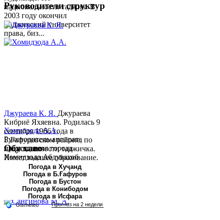
Руководители структур
национальности таджик. В
2003 году окончил
Таджикский университет
права, биз...
Джураева К. Я.
Джураева
Кибриё Яхяевна. Родилась 9
Хомидзода А.А.
сентября 1966 года в
Руководитель аппарата
Б.Гафуровском районе, по
Обу хаво
председателя города
национальности таджичка.
Хомидзода Абдувахоб
Имеет высшее образование.
Абдумаджид родился 8
В 1997 ...
Погода в Хуҷанд
Погода в Б.Ғафуров
июня 1978 года в городе
Погода в Бустон
Худжанде. По
Погода в Конибодом
национальности...
Погода в Исфара