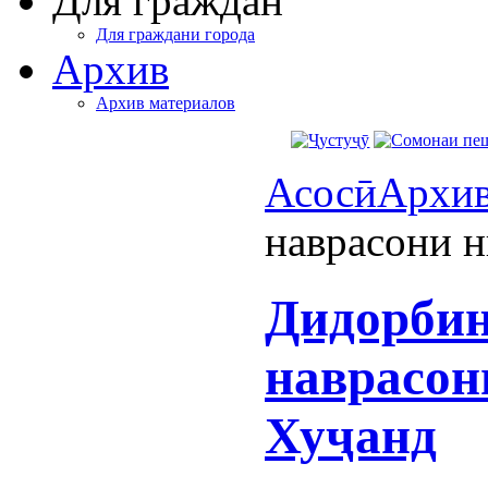
Для граждан
Для граждани города
Архив
Архив материалов
Асосӣ
Архи
наврасони н
Дидорбин
наврасон
Хуҷанд