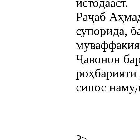
истодааст.
Раҷаб Аҳмад
супорида, б
муваффақият
Ҷавонон ба
роҳбарияти 
сипос намуд
?>