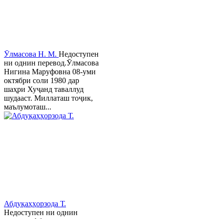
Ӯлмасова Н. М.
Недоступен
ни однин перевод.Ӯлмасова
Нигина Маруфовна 08-уми
октябри соли 1980 дар
шаҳри Хуҷанд таваллуд
шудааст. Миллаташ тоҷик,
маълумоташ...
Абдуқаҳҳорзода Т.
Недоступен ни однин