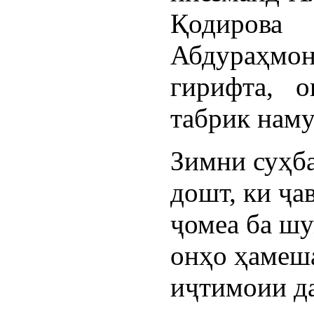
Қодиров
Абдураҳм
гирифта, 
табрик наму
Зимни суҳба
дошт, ки ҷа
ҷомеа ба шу
онҳо ҳамеша
иҷтимоии да