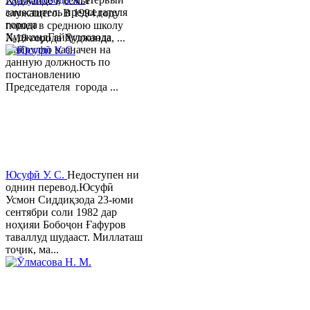
Худжанде в семье
заместитель председателя
служащего. В 1994 году
города
пошел в среднюю школу
ХуджандГайбуллозода
№18 города Худжанда, ...
Хайрулло назначен на
данную должность по
постановлению
Председателя города ...
Юсуфӣ У. C.
Недоступен ни
однин перевод.Юсуфӣ
Усмон Сиддиқзода 23-юми
сентябри соли 1982 дар
ноҳияи Бобоҷон Ғафуров
таваллуд шудааст. Миллаташ
тоҷик, ма...