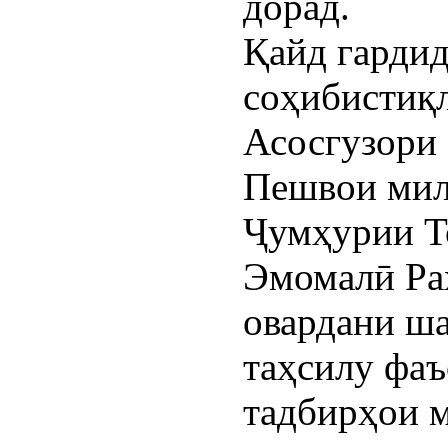
дорад.
Қайд гардид
соҳибистиқ
Асосгузори
Пешвои мил
Ҷумҳурии Т
Эмомалӣ Ра
овардани ша
таҳсилу фаъ
тадбирҳои 