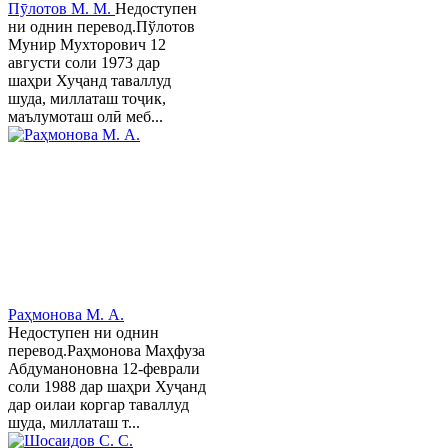
Пӯлотов М. М.
Недоступен
ни однин перевод.Пўлотов
Мунир Мухторович 12
августи соли 1973 дар
шаҳри Хуҷанд таваллуд
шуда, миллаташ тоҷик,
маълумоташ олӣ меб...
Раҳмонова М. А.
Недоступен ни однин
перевод.Раҳмонова Маҳфуза
Абдуманоновна 12-феврали
соли 1988 дар шаҳри Хуҷанд
дар оилаи коргар таваллуд
шуда, миллаташ т...