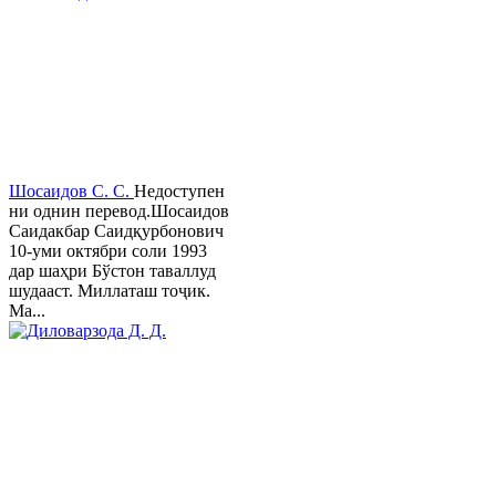
Шосаидов С. С.
Недоступен
ни однин перевод.Шосаидов
Саидакбар Саидқурбонович
10-уми октябри соли 1993
дар шаҳри Бўстон таваллуд
шудааст. Миллаташ тоҷик.
Ма...