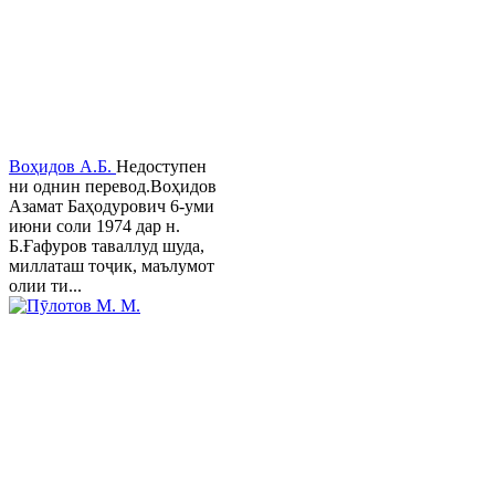
Воҳидов А.Б.
Недоступен
ни однин перевод.Воҳидов
Азамат Баҳодурович 6-уми
июни соли 1974 дар н.
Б.Ғафуров таваллуд шуда,
миллаташ тоҷик, маълумот
олии ти...