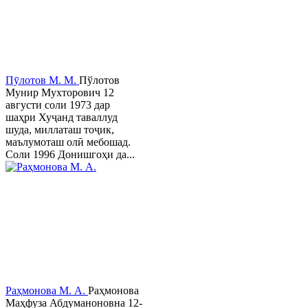
Пӯлотов М. М.
Пўлотов
Мунир Мухторович 12
августи соли 1973 дар
шаҳри Хуҷанд таваллуд
шуда, миллаташ тоҷик,
маълумоташ олӣ мебошад.
Соли 1996 Донишгоҳи да...
Раҳмонова М. А.
Раҳмонова
Маҳфуза Абдуманоновна 12-