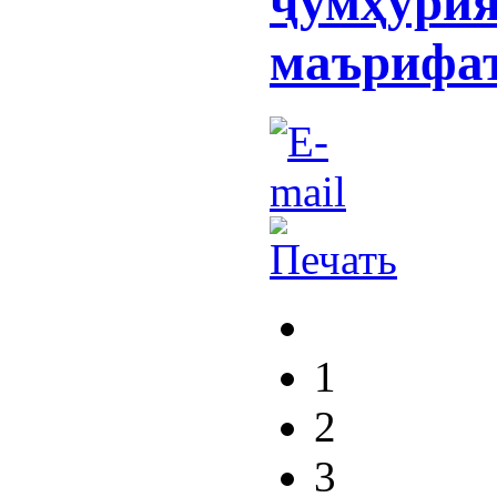
ҷумҳури
маърифа
1
2
3