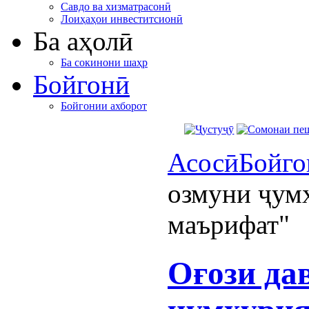
Савдо ва хизматрасонӣ
Лоиҳаҳои инвеститсионӣ
Ба аҳолӣ
Ба сокинони шаҳр
Бойгонӣ
Бойгонии ахборот
Асосӣ
Бойго
озмуни ҷум
маърифат"
Оғози да