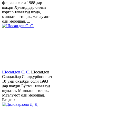
феврали соли 1988 дар
шаҳри Хуҷанд дар оилаи
коргар таваллуд шуда,
миллаташ тоҷик, маълумот
олӣ мебошад. ...
Шосаидов С. С.
Шосаидов
Саидакбар Саидқурбонович
10-уми октябри соли 1993
дар шаҳри Бўстон таваллуд
шудааст. Миллаташ тоҷик.
Маълумот олӣ мебошад.
Баъди ха...