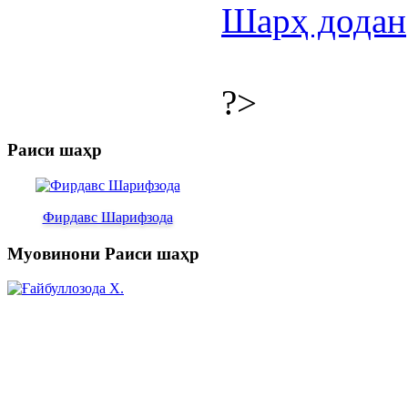
Шарҳ додан
?>
Раиси шаҳр
Фирдавс Шарифзода
Муовинони Раиси шаҳр