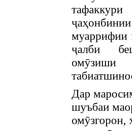
тафаккур
ҷаҳонбин
муаррифии 
ҷалби бе
омӯзиши
табиатшино
Дар мароси
шуъбаи мао
омӯзгорон, 