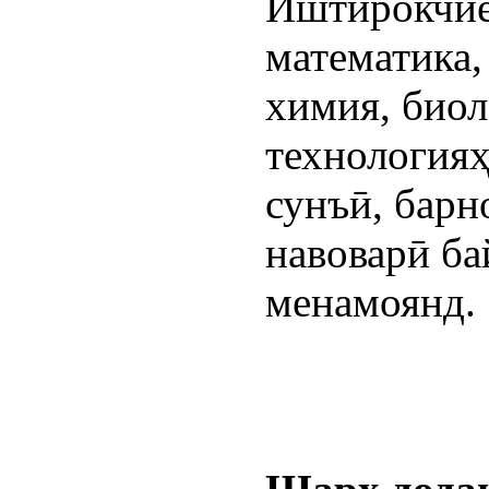
Иштирокчиё
математика,
химия, биол
технологияҳ
сунъӣ, барн
навоварӣ ба
менамоянд.