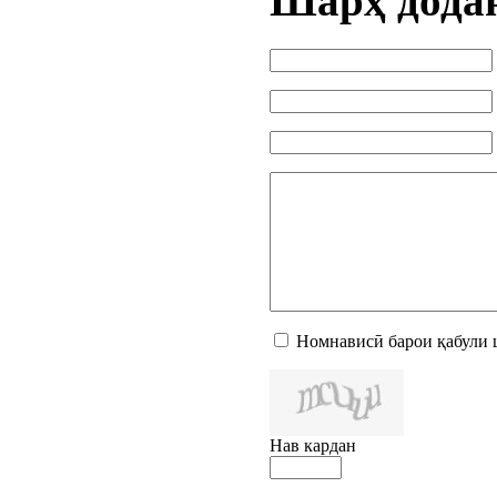
Шарҳ дода
Номнависӣ барои қабули 
Нав кардан