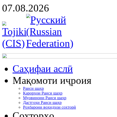
07.08.2026
Cаҳифаи аслӣ
Мақомоти иҷроия
Раиси шаҳр
Қарорҳои Раиси шаҳр
Муовинони Раиси шаҳр
Дастгоҳи Раиси шаҳр
Роҳбарони воҳидҳои сохторӣ
Сохторҳо