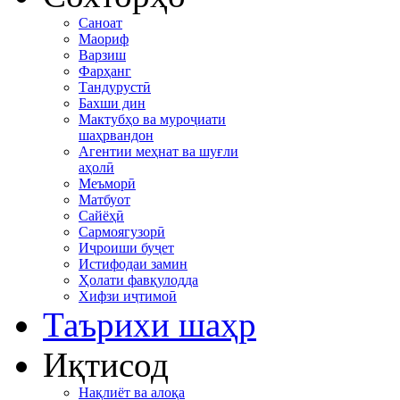
Саноат
Маориф
Варзиш
Фарҳанг
Тандурустӣ
Бахши дин
Мактубҳо ва муроҷиати
шаҳрвандон
Агентии меҳнат ва шуғли
аҳолӣ
Меъморӣ
Матбуот
Сайёҳӣ
Сармоягузорӣ
Иҷроиши буҷет
Истифодаи замин
Ҳолати фавқулодда
Хифзи иҷтимоӣ
Таърихи шаҳр
Иқтисод
Нақлиёт ва алоқа