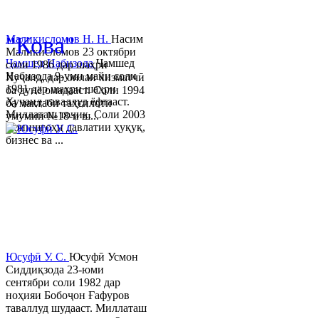
© 2013-2023 Таҳиягар ва дас
"Кова"
Маликисломов Н. Н.
Насим
Маликисломов 23 октябри
Ҷамшед Набизода
Ҷамшед
соли 1986 дар шаҳри
Набизода 9-уми майи соли
Хуҷанд, дар оилаи хизматчӣ
1981 дар шаҳри шаҳри
ба дунё омадааст. Соли 1994
Хуҷанд таваллуд ёфтааст.
ба мактаби таҳсилоти
Миллаташ тоҷик. Соли 2003
умумии №18-и ш...
Донишгоҳи давлатии ҳуқуқ,
бизнес ва ...
Юсуфӣ У. C.
Юсуфӣ Усмон
Сиддиқзода 23-юми
сентябри соли 1982 дар
ноҳияи Бобоҷон Ғафуров
таваллуд шудааст. Миллаташ