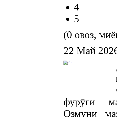
4
5
(0 овоз, миё
22 Май 202
фурӯғи ма
Озмуни ма