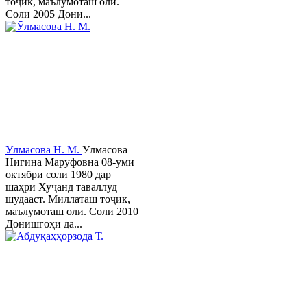
тоҷик, маълумоташ олӣ.
Соли 2005 Дони...
Ӯлмасова Н. М.
Ӯлмасова
Нигина Маруфовна 08-уми
октябри соли 1980 дар
шаҳри Хуҷанд таваллуд
шудааст. Миллаташ тоҷик,
маълумоташ олӣ. Соли 2010
Донишгоҳи да...