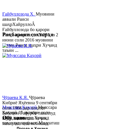
Ғайбуллозода Х.
Муовини
аввали Раиси
шаҳрХайруллоÂ
Ғайбуллозода бо қарори
Роҳбарони сохторҳо
Раиси шаҳр таҳти №281 аз 2
июни соли 2016 муовини
якуми Раиси шаҳри Хуҷанд
таъин ...
Ҷӯраева К.Я.
Ҷӯраева
Кибриё Яҳёевна 9 сентябри
Муяссара Қаҳорӣ
Муяссара
соли 1966 дар ноҳияи
Қаҳорӣ 15 октябри соли
Бобоҷон Ғафуров таваллуд
Обу хаво
1979 дар шаҳри Хуҷанд
шуда, миллаташ тоҷик,
таваллуд шудааст. Миллаташ
маълумот олӣ мебошад.
тоҷик. Маълумот олӣ. Соли
Соли 1997 Донишг...
Погода в Хуҷанд