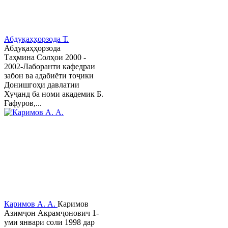
Абдуқаҳҳорзода Т.
Абдуқаҳҳорзода
Таҳмина Солҳои 2000 -
2002-Лаборанти кафедраи
забон ва адабиёти тоҷики
Донишгоҳи давлатии
Хуҷанд ба номи академик Б.
Ғафуров,...
Каримов А. А.
Каримов
Азимҷон Акрамҷонович 1-
уми январи соли 1998 дар