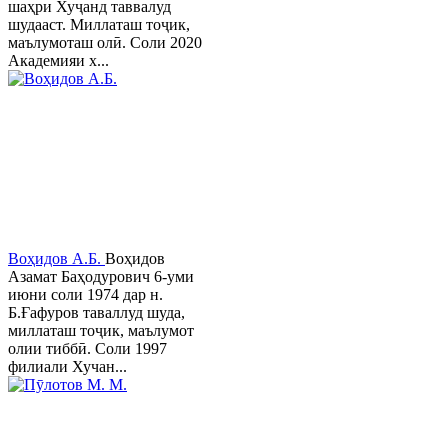
шаҳри Хуҷанд таввалуд
шудааст. Миллаташ тоҷик,
маълумоташ олӣ. Соли 2020
Академияи х...
Воҳидов А.Б.
Воҳидов
Азамат Баҳодурович 6-уми
июни соли 1974 дар н.
Б.Ғафуров таваллуд шуда,
миллаташ тоҷик, маълумот
олии тиббӣ. Соли 1997
филиали Хучан...