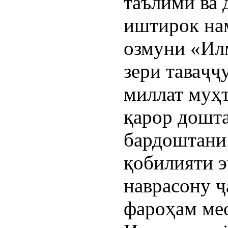
таълимӣ ва 
иштирок нам
озмуни «Ил
зери таваҷ
миллат муҳ
қарор дошта
бардоштани
қобилияти 
наврасону 
фароҳам ме