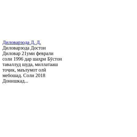
Диловарзода Д. Д.
Диловарзода Достон
Диловар 21уми феврали
соли 1996 дар шаҳри Бӯстон
таваллуд шуда, миллатааш
тоҷик, маълумот олӣ
мебошад. Соли 2018
Донишкад...