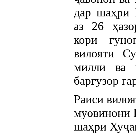
дар шаҳри 
аз 26 ҳазо
кори гуно
вилояти Су
миллӣ ва 
баргузор га
Раиси вилоя
муовинони Р
шаҳри Хуҷа