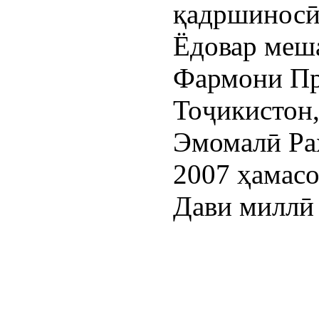
қадршиносӣ
Ёдовар меша
Фармони Пр
Тоҷикистон
Эмомалӣ Раҳ
2007 ҳамасо
Дави миллӣ 