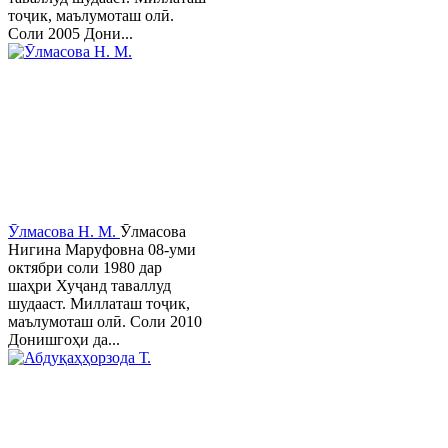
тоҷик, маълумоташ олӣ.
Соли 2005 Дони...
Ӯлмасова Н. М.
Ӯлмасова
Нигина Маруфовна 08-уми
октябри соли 1980 дар
шаҳри Хуҷанд таваллуд
шудааст. Миллаташ тоҷик,
маълумоташ олӣ. Соли 2010
Донишгоҳи да...