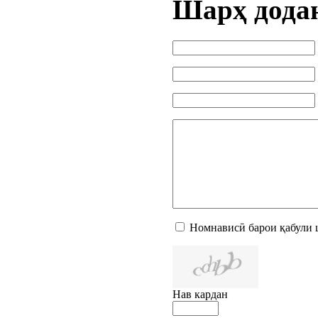
Шарҳ дода
Номнависӣ барои қабули 
Нав кардан