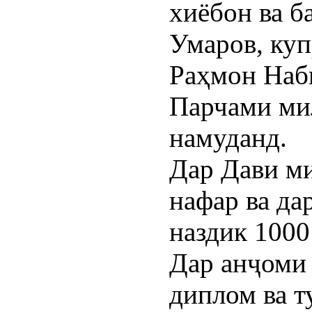
хиёбон ва б
Умаров, куп
Раҳмон Наб
Парчами ми
намуданд.
Дар Дави ми
нафар ва да
наздик 1000
Дар анҷоми
диплом ва т