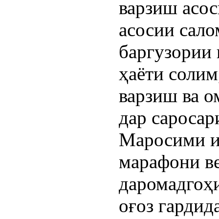
варзиш асос
асосии сало
баргузории 
ҳаёти соли
варзиш ва о
дар саросар
Маросими и
марафони в
даромадгоҳ
оғоз гардид