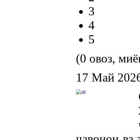
3
4
5
(0 овоз, миё
17 Май 202
ҷавонон ва 