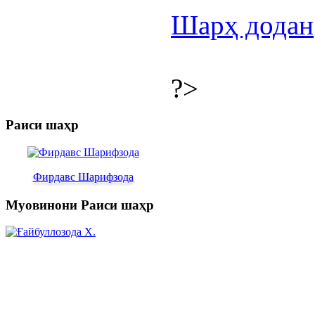
Шарҳ додан
?>
Раиси шаҳр
Фирдавс Шарифзода
Муовинони Раиси шаҳр