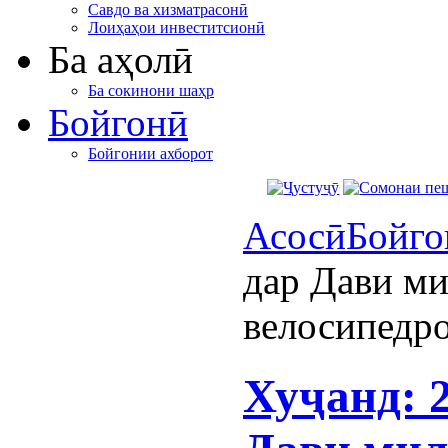
Савдо ва хизматрасонӣ
Лоиҳаҳои инвеститсионӣ
Ба аҳолӣ
Ба сокинони шаҳр
Бойгонӣ
Бойгонии ахборот
Асосӣ
Бойго
дар Дави м
велосипедр
Хуҷанд: 