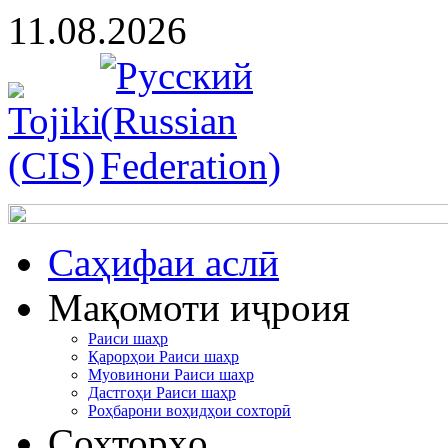
11.08.2026
Cаҳифаи аслӣ
Мақомоти иҷроия
Раиси шаҳр
Қарорҳои Раиси шаҳр
Муовинони Раиси шаҳр
Дастгоҳи Раиси шаҳр
Роҳбарони воҳидҳои сохторӣ
Сохторҳо