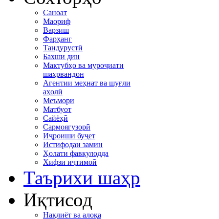
Саноат
Маориф
Варзиш
Фарҳанг
Тандурустӣ
Бахши дин
Мактубҳо ва муроҷиати
шаҳрвандон
Агентии меҳнат ва шуғли
аҳолӣ
Меъморӣ
Матбуот
Сайёҳӣ
Сармоягузорӣ
Иҷроиши буҷет
Истифодаи замин
Ҳолати фавқулодда
Хифзи иҷтимоӣ
Таърихи шаҳр
Иқтисод
Нақлиёт ва алоқа