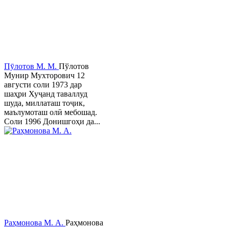
Пӯлотов М. М.
Пўлотов
Мунир Мухторович 12
августи соли 1973 дар
шаҳри Хуҷанд таваллуд
шуда, миллаташ тоҷик,
маълумоташ олӣ мебошад.
Соли 1996 Донишгоҳи да...
Раҳмонова М. А.
Раҳмонова