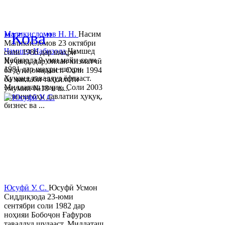
© 2013-2023 Таҳиягар ва дас
"Кова"
Маликисломов Н. Н.
Насим
Маликисломов 23 октябри
Ҷамшед Набизода
Ҷамшед
соли 1986 дар шаҳри
Набизода 9-уми майи соли
Хуҷанд, дар оилаи хизматчӣ
1981 дар шаҳри шаҳри
ба дунё омадааст. Соли 1994
Хуҷанд таваллуд ёфтааст.
ба мактаби таҳсилоти
Миллаташ тоҷик. Соли 2003
умумии №18-и ш...
Донишгоҳи давлатии ҳуқуқ,
бизнес ва ...
Юсуфӣ У. C.
Юсуфӣ Усмон
Сиддиқзода 23-юми
сентябри соли 1982 дар
ноҳияи Бобоҷон Ғафуров
таваллуд шудааст. Миллаташ