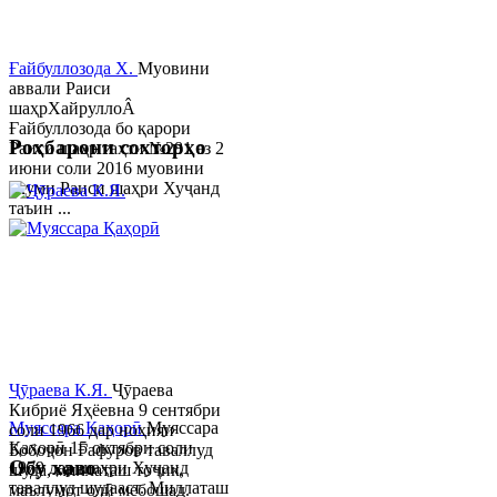
Ғайбуллозода Х.
Муовини
аввали Раиси
шаҳрХайруллоÂ
Ғайбуллозода бо қарори
Роҳбарони сохторҳо
Раиси шаҳр таҳти №281 аз 2
июни соли 2016 муовини
якуми Раиси шаҳри Хуҷанд
таъин ...
Ҷӯраева К.Я.
Ҷӯраева
Кибриё Яҳёевна 9 сентябри
Муяссара Қаҳорӣ
Муяссара
соли 1966 дар ноҳияи
Қаҳорӣ 15 октябри соли
Бобоҷон Ғафуров таваллуд
Обу хаво
1979 дар шаҳри Хуҷанд
шуда, миллаташ тоҷик,
таваллуд шудааст. Миллаташ
маълумот олӣ мебошад.