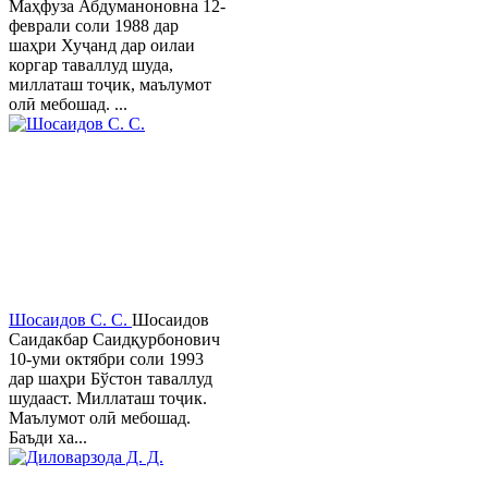
Маҳфуза Абдуманоновна 12-
феврали соли 1988 дар
шаҳри Хуҷанд дар оилаи
коргар таваллуд шуда,
миллаташ тоҷик, маълумот
олӣ мебошад. ...
Шосаидов С. С.
Шосаидов
Саидакбар Саидқурбонович
10-уми октябри соли 1993
дар шаҳри Бўстон таваллуд
шудааст. Миллаташ тоҷик.
Маълумот олӣ мебошад.
Баъди ха...