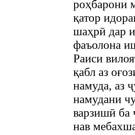
роҳбарони м
қатор идора
шаҳрӣ дар 
фаъолона и
Раиси вилоя
қабл аз оғо
намуда, аз 
намудани ч
варзишӣ ба 
нав мебахша