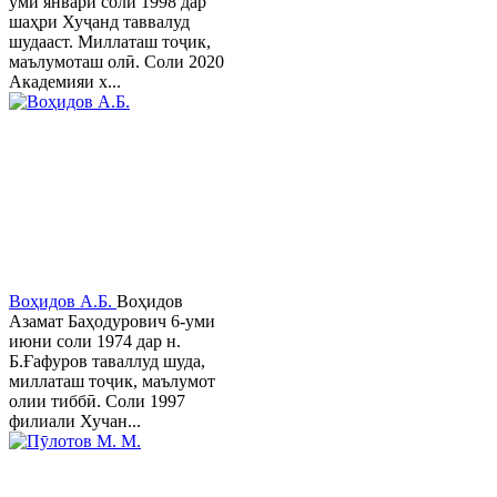
уми январи соли 1998 дар
шаҳри Хуҷанд таввалуд
шудааст. Миллаташ тоҷик,
маълумоташ олӣ. Соли 2020
Академияи х...
Воҳидов А.Б.
Воҳидов
Азамат Баҳодурович 6-уми
июни соли 1974 дар н.
Б.Ғафуров таваллуд шуда,
миллаташ тоҷик, маълумот
олии тиббӣ. Соли 1997
филиали Хучан...