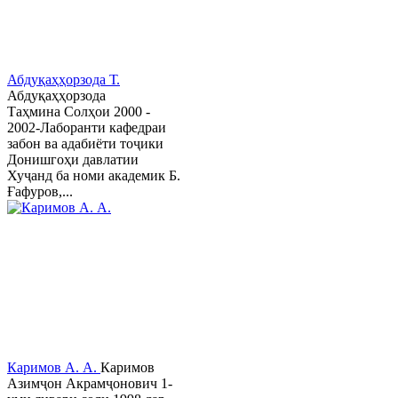
Абдуқаҳҳорзода Т.
Абдуқаҳҳорзода
Таҳмина Солҳои 2000 -
2002-Лаборанти кафедраи
забон ва адабиёти тоҷики
Донишгоҳи давлатии
Хуҷанд ба номи академик Б.
Ғафуров,...
Каримов А. А.
Каримов
Азимҷон Акрамҷонович 1-