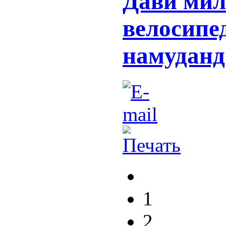
Дави мил
велосипе
намуданд
1
2