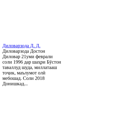
Диловарзода Д. Д.
Диловарзода Достон
Диловар 21уми феврали
соли 1996 дар шаҳри Бӯстон
таваллуд шуда, миллатааш
тоҷик, маълумот олӣ
мебошад. Соли 2018
Донишкад...