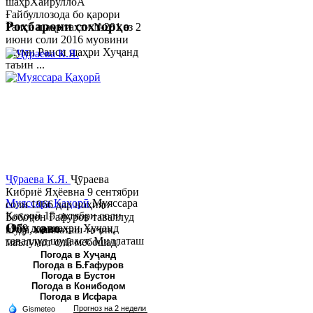
шаҳрХайруллоÂ
Ғайбуллозода бо қарори
Роҳбарони сохторҳо
Раиси шаҳр таҳти №281 аз 2
июни соли 2016 муовини
якуми Раиси шаҳри Хуҷанд
таъин ...
Ҷӯраева К.Я.
Ҷӯраева
Кибриё Яҳёевна 9 сентябри
Муяссара Қаҳорӣ
Муяссара
соли 1966 дар ноҳияи
Қаҳорӣ 15 октябри соли
Бобоҷон Ғафуров таваллуд
Обу хаво
1979 дар шаҳри Хуҷанд
шуда, миллаташ тоҷик,
таваллуд шудааст. Миллаташ
маълумот олӣ мебошад.
тоҷик. Маълумот олӣ. Соли
Соли 1997 Донишг...
Погода в Хуҷанд
Погода в Б.Ғафуров
2002 Донишгоҳи давлатии
Погода в Бустон
Хуҷанд ба...
Погода в Конибодом
Погода в Исфара