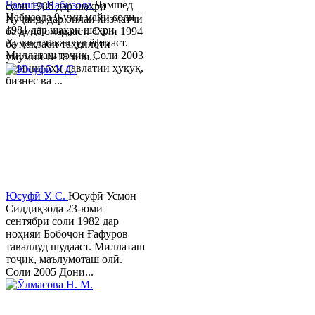
Ҷамшед Набизода
Ҷамшед
соли 1986 дар шаҳри
Набизода 9-уми майи соли
Хуҷанд, дар оилаи хизматчӣ
1981 дар шаҳри шаҳри
ба дунё омадааст. Соли 1994
Хуҷанд таваллуд ёфтааст.
ба мактаби таҳсилоти
Миллаташ тоҷик. Соли 2003
умумии №18-и ш...
Донишгоҳи давлатии ҳуқуқ,
бизнес ва ...
Юсуфӣ У. C.
Юсуфӣ Усмон
Сиддиқзода 23-юми
сентябри соли 1982 дар
ноҳияи Бобоҷон Ғафуров
таваллуд шудааст. Миллаташ
тоҷик, маълумоташ олӣ.
Соли 2005 Дони...