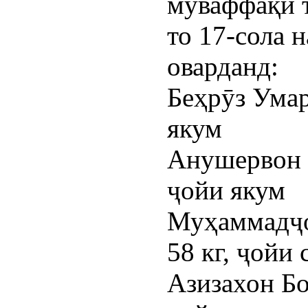
муваффақи 
то 17-сола 
оварданд:
Беҳрӯз Умар
якум
Анушервон 
ҷойи якум
Муҳаммадҷо
58 кг, ҷойи
Азизахон Бо