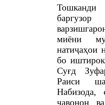
Тошканди
баргузор
варзишга
миёни му
натиҷаҳои н
бо иштирок
Суғд Зуфа
Раиси ш
Набизода, 
ҷавонон в