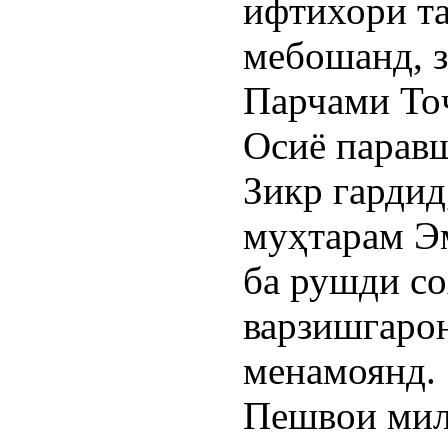
ифтихори т
мебошанд, з
Парчами То
Осиё паравш
Зикр гардид
муҳтарам Э
ба рушди со
варзишгарон
менамоянд.
Пешвои мил