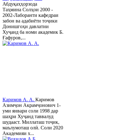
Абдуқаҳҳорзода
Таҳмина Солҳои 2000 -
2002-Лаборанти кафедраи
забон ва адабиёти тоҷики
Донишгоҳи давлатии
Хуҷанд ба номи академик Б.
Ғафуров,...
Каримов А. А.
Каримов
Азимҷон Акрамҷонович 1-
уми январи соли 1998 дар
шаҳри Хуҷанд таввалуд
шудааст. Миллаташ тоҷик,
маълумоташ олӣ. Соли 2020
Академияи х...