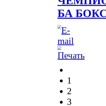
ЧЕМПИО
БА БОК
1
2
3