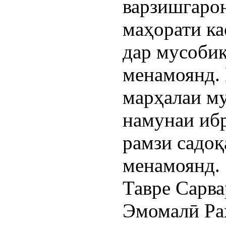
варзишгарон
маҳорати ка
дар мусобиқ
менамоянд.
марҳалаи м
намунаи ибр
рамзи садоқ
менамоянд.
Тавре Сарва
Эмомалӣ Ра