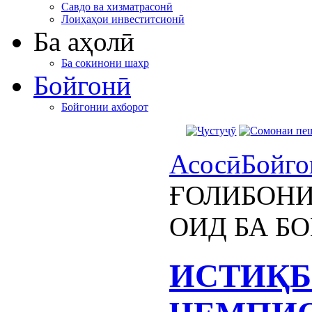
Савдо ва хизматрасонӣ
Лоиҳаҳои инвеститсионӣ
Ба аҳолӣ
Ба сокинони шаҳр
Бойгонӣ
Бойгонии ахборот
Асосӣ
Бойго
ҒОЛИБОНИ
ОИД БА Б
ИСТИҚБ