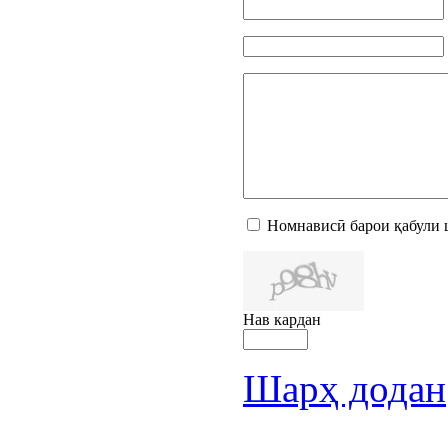
Номнависӣ барои қабули 
Нав кардан
Шарҳ додан