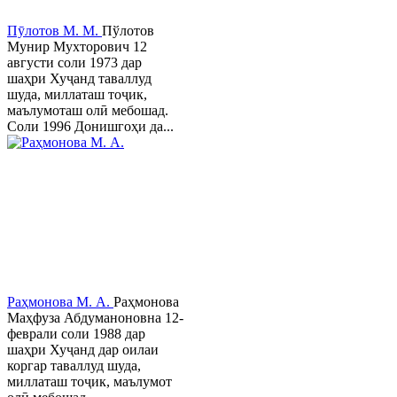
Пӯлотов М. М.
Пўлотов
Мунир Мухторович 12
августи соли 1973 дар
шаҳри Хуҷанд таваллуд
шуда, миллаташ тоҷик,
маълумоташ олӣ мебошад.
Соли 1996 Донишгоҳи да...
Раҳмонова М. А.
Раҳмонова
Маҳфуза Абдуманоновна 12-
феврали соли 1988 дар
шаҳри Хуҷанд дар оилаи
коргар таваллуд шуда,
миллаташ тоҷик, маълумот