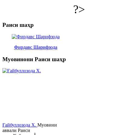
?>
Раиси шаҳр
Фирдавс Шарифзода
Муовинони Раиси шаҳр
Ғайбуллозода Х.
Муовини
аввали Раиси