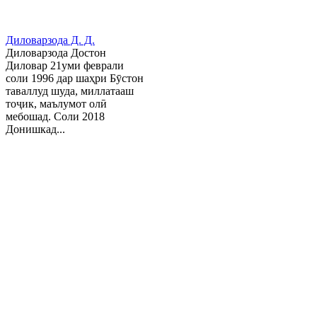
Диловарзода Д. Д.
Диловарзода Достон
Диловар 21уми феврали
соли 1996 дар шаҳри Бӯстон
таваллуд шуда, миллатааш
тоҷик, маълумот олӣ
мебошад. Соли 2018
Донишкад...