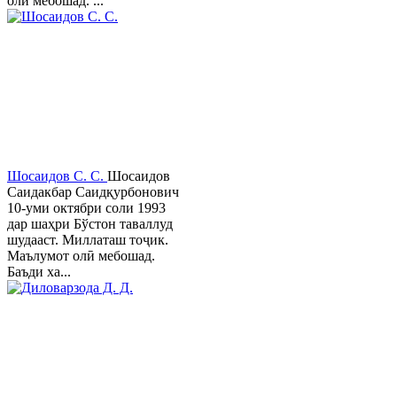
олӣ мебошад. ...
Шосаидов С. С.
Шосаидов
Саидакбар Саидқурбонович
10-уми октябри соли 1993
дар шаҳри Бўстон таваллуд
шудааст. Миллаташ тоҷик.
Маълумот олӣ мебошад.
Баъди ха...