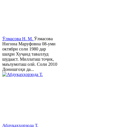
Ӯлмасова Н. М.
Ӯлмасова
Нигина Маруфовна 08-уми
октябри соли 1980 дар
шаҳри Хуҷанд таваллуд
шудааст. Миллаташ тоҷик,
маълумоташ олӣ. Соли 2010
Донишгоҳи да...
Абдуқаҳҳорзода Т.