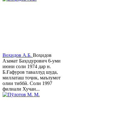
Воҳидов А.Б.
Воҳидов
Азамат Баҳодурович 6-уми
июни соли 1974 дар н.
Б.Ғафуров таваллуд шуда,
миллаташ тоҷик, маълумот
олии тиббӣ. Соли 1997
филиали Хучан...