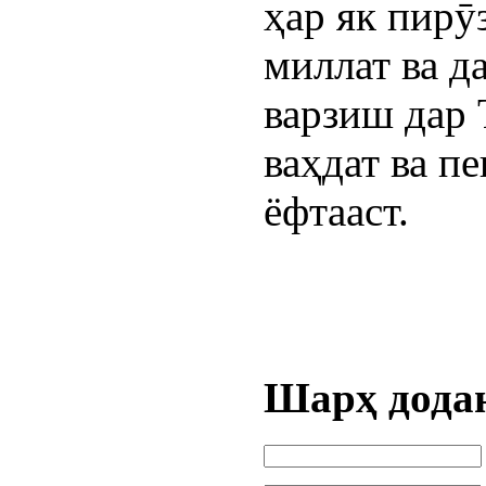
ҳар як пир
миллат ва д
варзиш дар 
ваҳдат ва п
ёфтааст.
Шарҳ дода