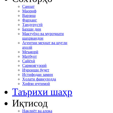
Саноат
Маориф
Варзиш
Фарҳанг
Тандурустӣ
Бахши дин
Мактубҳо ва муроҷиати
шаҳрвандон
Агентии меҳнат ва шуғли
аҳолӣ
Меъморӣ
Матбуот
Сайёҳӣ
Сармоягузорӣ
Иҷроиши буҷет
Истифодаи замин
Ҳолати фавқулодда
Хифзи иҷтимоӣ
Таърихи шаҳр
Иқтисод
Нақлиёт ва алоқа