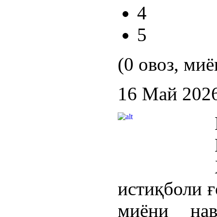
4
5
(0 овоз, миё
16 Май 202
истиқболи 
миёни на