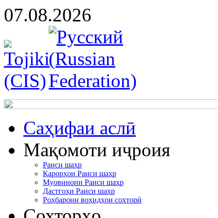
07.08.2026
Cаҳифаи аслӣ
Мақомоти иҷроия
Раиси шаҳр
Қарорҳои Раиси шаҳр
Муовинони Раиси шаҳр
Дастгоҳи Раиси шаҳр
Роҳбарони воҳидҳои сохторӣ
Сохторҳо