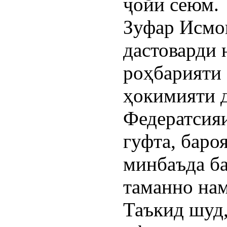
ҷойи сеюм.
Зуфар Исмо
дастоварди 
роҳбарияти
ҳокимияти д
Федератсияи
гуфта, баро
минбаъда ба
таманно на
Таъкид шуд,