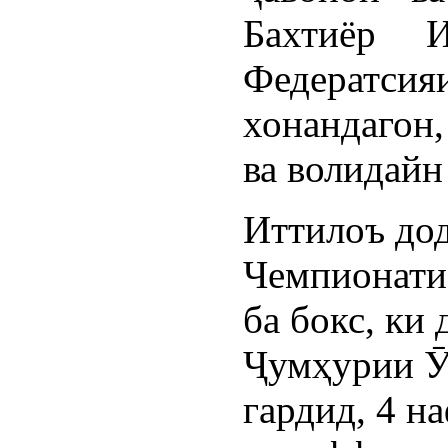
Бахтиёр И
Федерат
хонандагон
ва волидайн
Иттилоъ дод
Чемпионати
ба бокс, ки
Ҷумҳурии Ӯ
гардид, 4 н