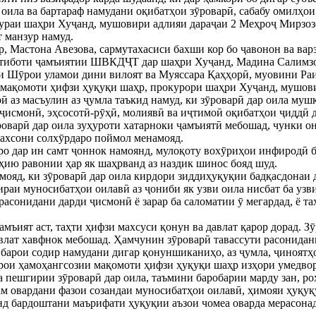
оила ва бартараф намудани оқибатҳои зӯроварӣ, сабабу омилҳо
раи шаҳри Хуҷанд, мушовири адлияи дараҷаи 2 Меҳроҷ Мирзозо
 манзур намуд.
р, Мастона Авезова, сармутахасиси бахши кор бо ҷавонон ва в
ртиботи ҷамъиятии ШВКДҶТ дар шаҳри Хуҷанд, Мадина Салимзо
и Шӯрои уламои дини вилоят ва Муяссара Қаҳҳорӣ, муовини Ра
мақомоти ҳифзи ҳуқуқи шаҳр, прокурори шаҳри Хуҷанд, мушови
ӣ аз масъулин аз ҷумла таъкид намуд, ки зӯроварӣ дар оила муш
 ҷисмонӣ, эҳсосотӣ-рӯҳӣ, молиявӣ ва иҷтимоӣ оқибатҳои ҷиддӣ д
роварӣ дар оила зуҳуроти хатарноки ҷамъиятӣ мебошад, чунки он
шахсони солхӯрдаро поймол менамояд.
рро дар ин самт ҷоннок намоянд, мулоқоту вохӯриҳои инфиродӣ
ӯҳию равонии ҳар як шаҳрванд аз наздик шинос бояд шуд.
амояд, ки зӯроварӣ дар оила кирдори зиддиҳуқуқии бадқасдонаи 
ираи муносибатҳои оилавӣ аз ҷониби як узви оила нисбат ба узв
расонидани дарди ҷисмонӣ ё зарар ба саломатии ӯ мегардад, ё т
ҷамъият аст, таҳти ҳифзи махсуси қонун ва давлат қарор дорад. 
авлат хавфнок мебошад. Ҳамчунин зӯроварӣ тавассути расонидани
, барои содир намудани дигар қонуншиканиҳо, аз ҷумла, ҷиноятҳ
рои ҳамоҳангсозии мақомоти ҳифзи ҳуқуқи шаҳр изҳори умедвор
 пешгирии зӯроварӣ дар оила, таъмини баробарии марду зан, ро
м овардани фазои созандаи муносибатҳои оилавӣ, ҳимояи ҳуқуқу
д бардоштани маърифати ҳуқуқии аъзои чомеа оварда мерасонад