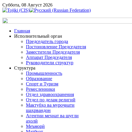
Суббота, 08 Август 2026
Главная
Исполнительный орган
Председатель города
Постоновление Председателя
Заместители Председателя
Аппарат Председателя
Руководители структур
Структура
Промышленность
Образование
Спорт и Туризм
Ремесленники
Отдел здравоохранения
Отдел по делам религий
Мактубҳо ва муроҷиати
шаҳрвандон
Агентии меҳнат ва шуғли
аҳолӣ
Меъморӣ
Матбуот