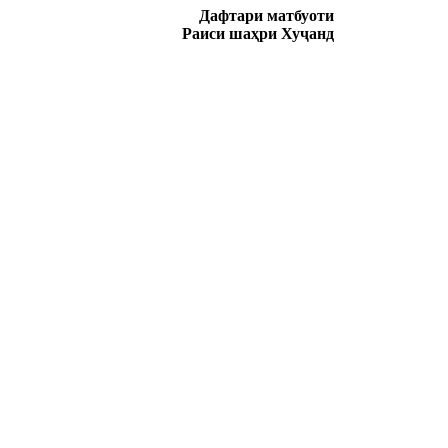
Дафтари матбуоти
Раиси шаҳри Хуҷанд