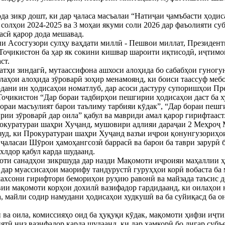
а зикр дошт, ки дар ҷаласа масъалаи “Натиҷаи ҷамъбасти ҳодис
и солҳои 2024-2025 ва 3 моҳаи якуми соли 2026 дар фаъолияти с
сӣ қарор дода мешавад.
рии Асосгузори сулҳу ваҳдати миллӣ - Пешвои миллат, Президе
оҷикистон ба ҳар як сокини кишвар шароити иқтисодӣ, иҷтимо
ст.
атҳи зиндагӣ, мутаассифона ашхоси алоҳида бо сабабҳои гуногун
лаҳои алоҳида зӯроварӣ зоҳир менамоянд, ки боиси таассуф меб
урдани ин ҳодисаҳои номатлуб, дар асоси дастуру супоришҳои 
оҷикистон “Дар бораи тадбирҳои пешгирии ҳодисаҳои даст ба 
раи масъулият барои таълиму тарбияи кӯдак”, “Дар бораи пешг
рии зӯроварӣ дар оила” қабул ва мавриди амал қарор гирифтааст
окуратураи шаҳри Хуҷанд, мушовири адлияи дараҷаи 2 Меҳроҷ 
фзуд, ки Прокуратураи шаҳри Хуҷанд вазъи иҷрои қонунгузориҳ
р ҷаласаи Шӯрои ҳамоҳангсозӣ баррасӣ ва барои ба таври зарурӣ
хлдор қабул карда шудаанд.
роти санадҳои зикршуда дар назди Мақомоти иҷроияи маҳаллии 
 дар муассисаҳои маорифу тандурустӣ гуруҳҳои корӣ вобаста ба
шахсони гирифтори бемориҳои руҳию равонӣ ва майзада таъсис д
ии мақомоти корҳои дохилӣ вазифадор гардидаанд, ки оилаҳои 
да, майли содир намудани ҳодисаҳои худкушӣ ва ба суйиқасд ба 
 ва оила, комиссияҳо оид ба ҳуқуқи кӯдак, мақомоти ҳифзи иҷт
тӣ низ вазифадор карда шудаанд, ки дар ҳамкорӣ бо дигар суб