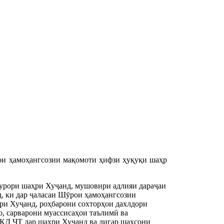
ои ҳамоҳангсозии мақомоти ҳифзи ҳуқуқи шаҳр
урори шаҳри Хуҷанд, мушовири адлияи дараҷаи
д, ки дар ҷаласаи Шӯрои ҳамоҳангсозии
ри Хуҷанд, роҳбарони сохторҳои дахлдори
, сарварони муассисаҳои таълимӣ ва
КД ҶТ дар шаҳри Хуҷанд ва дигар шахсони