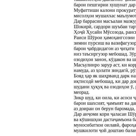
барои пешгирии хушунат дар 
Муфаттиши калони прокурату
мисолҳои мушаххас маълумот
Дар баррасии масъалаи мазку
Шокирӣ, сардори шуъбаи та
Ҳоҷӣ Ҳусайн Мӯсозода, раис
Раиси Шӯрои ҳамоҳангсозии 
зимни пурсиш ва вазифагузор
барои ҷабрдидагон аз ҷиҳати
низ таъсиргузор мебошад. Зӯ
озодиҳои занон, кӯдакон ва 
Масъулинро зарур аст, ки ко
намуда, аз ҳолати зиндагӣ, р
Бояд ҳар як шаҳрванд дарк н
иқтисодӣ мебошад, ки дар до
шудани ҳуқуқ ва озодиҳои ӯ, 
меорад.
Зикр шуд, ки оила, ки асоси 
барои шахсият, ҷамъият ва д
аз доираи он берун баромада
Дар анҷоми кори ҷаласаи Шӯ
ва кӯшишҳои дастаҷамъона ба
муносибатхои оилавӣ, фароҳа
мушкилоти ҷой доштаю балан