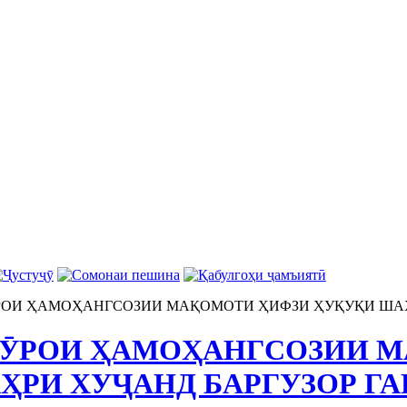
ОИ ҲАМОҲАНГСОЗИИ МАҚОМОТИ ҲИФЗИ ҲУҚУҚИ ШАҲР
ӮРОИ ҲАМОҲАНГСОЗИИ 
ҲРИ ХУҶАНД БАРГУЗОР ГА