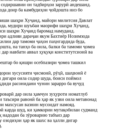
и содиршавии он тадбирҳои зарурӣ андешанд.
да доир ба камбудиҳои ҷойдошта низ бо
арзиши шаҳри Хуҷанд, майори милитсия Давлат
да, мудири шуъбаи маорифи шаҳри Хуҷанд,
иси шаҳри Хуҷанд баромад намуданд.
ри адлияи дараҷаи якум Бахтиёр Нозимзода
килии дар тамоми ҷаҳон паҳнгардида буда,
ошта, на танҳо ба оила, балки ба тамоми ҷомеа
 дар навбати аввал ҳуқуқи конститутсионӣ ва
 бештар бо қишри осебпазири ҷомеа ташкил
дорои хусусияти ҷисмонӣ, рӯҳӣ, шаҳвонӣ ё
и дигари оила содир шуда, боиси поймол
аҳдиди расонидани чунин зарарро ба вуҷуд
Зӯроварӣ дар оила ҳамчун зуҳуроти номатлуб
 таъсири равонӣ ба ҳар як узви оила метавонад
ои махсусан вазнин мусоидат намояд.
ӣ карда шуд, ки ҳамкории мутақобилаи судманд
ҳ надодан ба зӯроварию табъиз дар
 озодиҳои ҳар як шахс ва ҳалли дигар
.