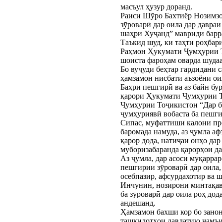
масъул ҳузур доранд.
Раиси Шӯро Бахтиёр Нозимзод
зӯроварӣ дар оила дар давра
шаҳри Хуҷанд” мавриди барра
Таъкид шуд, ки таҳти роҳба
Раҳмон Ҳукумати Ҷумҳурии Т
шоиста фароҳам оварда шудаа
Бо вуҷуди беҳтар гардидани с
ҳамзамон нисбати аъзоёни ои
Баҳри пешгирӣ ва аз байн б
қарори Ҳукумати Ҷумҳурии Т
Ҷумҳурии Тоҷикистон “Дар бо
ҷумҳуриявӣ вобаста ба пешги
Сипас, муфаттиши калони пр
баромада намуда, аз ҷумла а
қарор дода, натиҷаи онҳо да
муборизабаранда қарорҳои да
Аз ҷумла, дар асоси муқарра
пешгирии зӯроварӣ дар оила,
осебпазир, афсурдахотир ва 
Инчунин, нозирони минтақав
ба зӯроварӣ дар оила роҳ до
андешанд.
Ҳамзамон бахши кор бо занон
ташкилотҳои давлатию ҷамъия