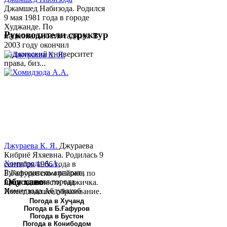
Джамшед Набизода. Родился
9 мая 1981 года в городе
Худжанде. По
Руководители структур
национальности таджик. В
2003 году окончил
Таджикский университет
права, биз...
Джураева К. Я.
Джураева
Кибриё Яхяевна. Родилась 9
Хомидзода А.А.
сентября 1966 года в
Руководитель аппарата
Б.Гафуровском районе, по
Обу хаво
председателя города
национальности таджичка.
Хомидзода Абдувахоб
Имеет высшее образование.
Абдумаджид родился 8
В 1997 ...
Погода в Хуҷанд
Погода в Б.Ғафуров
июня 1978 года в городе
Погода в Бустон
Худжанде. По
Погода в Конибодом