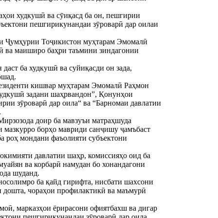
аҳои худкушӣ ва сӯиқасд ба он, пешгирии
убъектони пешгирикунандаи зӯроварӣ дар оилаи
нти Ҷумҳурии Тоҷикистон муҳтарам Эмомалӣ
ӣ ва маиширо баҳри таъмини зиндагонии
 даст ба худкушӣ ва суйиқасди он зада,
ошад.
Президенти кишвар муҳтарам Эмомалӣ Раҳмон
худкушӣ задани шаҳрвандон”, Қонунҳои
ирии зӯроварӣ дар оила“ ва “Барномаи давлатии
.
Мирзозода доир ба мавзуъи матраҳшуда
ои мазкурро борҳо мавриди санҷишу ҷамъбаст
 ба роҳ мондани фаъолияти субъектони
ҳокимияти давлатии шаҳр, комиссияҳо оид ба
 муайян ва корбарӣ намудан бо хонандагони
ода шуданд.
носолимро ба қайд гирифта, нисбати шахсони
он дошта, чораҳои профилактикӣ ва маъмурӣ
имоӣ, марказҳои ёрирасони офиятбахш ва дигар
ъектони пешгирикунандаи зӯроварӣ дар оила