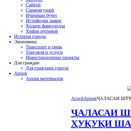
Сайёҳӣ
Сармоягузорӣ
Иҷроиши буҷет
Истифодаи замин
Ҳолати фавқулодда
Хифзи иҷтимоӣ
История города
Экономика
Транспорт и связь
Торговля и услуги
Инвестиционные проекты
Для граждан
Для граждани города
Архив
Архив материалов
Асосӣ
Архив
ҶАЛАСАИ ШӮР
ҶАЛАСАИ Ш
ҲУҚУҚИ ША