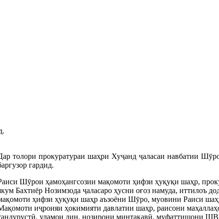
д.
Дар толори прокуратураи шаҳри Хуҷанд ҷаласаи навбатии Шӯр
баргузор гардид.
Раиси Шӯрои ҳамоҳангсозии мақомоти ҳифзи ҳуқуқи шаҳр, прок
якум Бахтиёр Нозимзода ҷаласаро ҳусни оғоз намуда, иттилоъ до
мақомоти ҳифзи ҳуқуқи шаҳр аъзоёни Шӯро, муовини Раиси шаҳ
Мақомоти иҷроияи ҳокимияти давлатии шаҳр, раисони маҳаллаҳо
тандурустӣ, уламои дин, нозирони минтақавӣ, муфаттишони ШВ