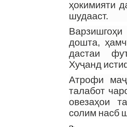
ҳокимияти д
шудааст.
Варзишгоҳи
дошта, ҳамч
дастаи фу
Хуҷанд исти
Атрофи маҷ
талабот чар
овезаҳои та
солим насб ш