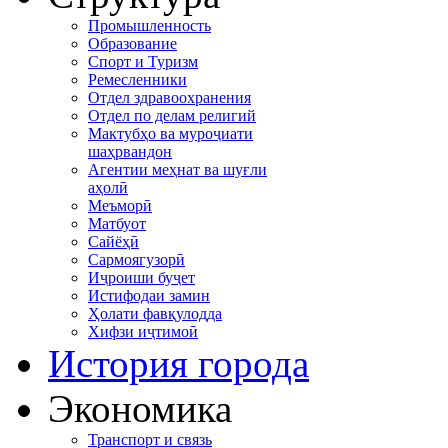
Промышленность
Образование
Спорт и Туризм
Ремесленники
Отдел здравоохранения
Отдел по делам религий
Мактубҳо ва муроҷиати
шаҳрвандон
Агентии меҳнат ва шуғли
аҳолӣ
Меъморӣ
Матбуот
Сайёҳӣ
Сармоягузорӣ
Иҷроиши буҷет
Истифодаи замин
Ҳолати фавқулодда
Хифзи иҷтимоӣ
История города
Экономика
Транспорт и связь