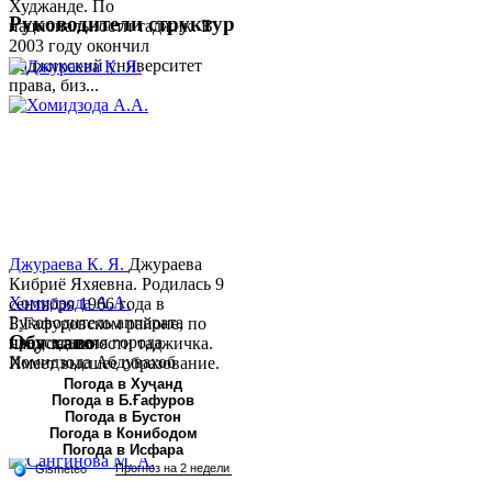
Худжанде. По
Руководители структур
национальности таджик. В
2003 году окончил
Таджикский университет
права, биз...
Джураева К. Я.
Джураева
Кибриё Яхяевна. Родилась 9
Хомидзода А.А.
сентября 1966 года в
Руководитель аппарата
Б.Гафуровском районе, по
Обу хаво
председателя города
национальности таджичка.
Хомидзода Абдувахоб
Имеет высшее образование.
Абдумаджид родился 8
В 1997 ...
Погода в Хуҷанд
Погода в Б.Ғафуров
июня 1978 года в городе
Погода в Бустон
Худжанде. По
Погода в Конибодом
национальности...
Погода в Исфара