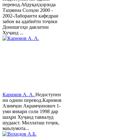
перевод.Абдуқаҳҳорзода
Таҳмина Солҳои 2000 -
2002-Лаборанти кафедраи
забон ва адабиёти тоҷики
Донишгоҳи давлатии
Хуҷанд ...
Каримов А. А.
Недоступен
ни однин перевод.Каримов
Азимҷон Акрамҷонович 1-
уми январи соли 1998 дар
шаҳри Хуҷанд таввалуд
шудааст. Миллаташ тоҷик,
маълумота...