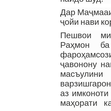
Дар Маҷмааи
ҷойи нави ко
Пешвои ми
Раҳмон ба
фароҳамсози
ҷавонону на
масъулини
варзишгарон
аз имконоти
маҳорати к