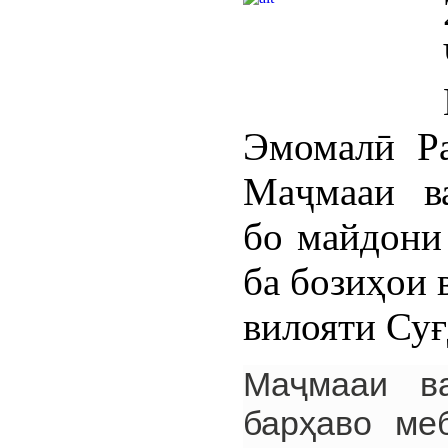
Эмомалӣ Р
Маҷмааи ва
бо майдони 
ба бозиҳои 
вилояти Су
Маҷмааи в
барҳаво ме