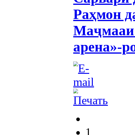
Раҳмон д
Маҷмааи 
арена»-р
1