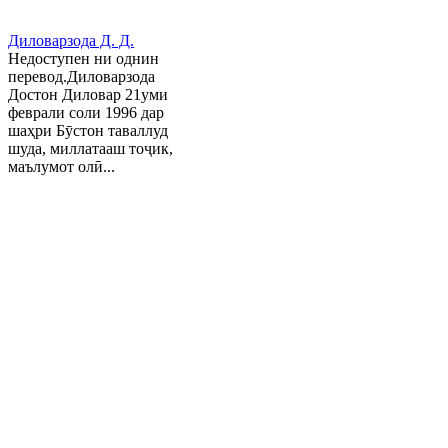
Диловарзода Д. Д.
Недоступен ни однин
перевод.Диловарзода
Достон Диловар 21уми
феврали соли 1996 дар
шаҳри Бӯстон таваллуд
шуда, миллатааш тоҷик,
маълумот олӣ...