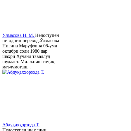
Ӯлмасова Н. М.
Недоступен
ни однин перевод.Ӯлмасова
Нигина Маруфовна 08-уми
октябри соли 1980 дар
шаҳри Хуҷанд таваллуд
шудааст. Миллаташ тоҷик,
маълумоташ...
Абдуқаҳҳорзода Т.
Недоступен ни однин