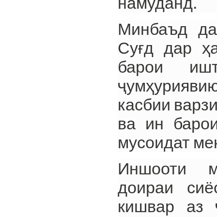
намуданд.
Минбаъд да
Суғд дар ҳ
барои ишт
ҷумҳурияви
касбии варз
ва ин баро
мусоидат ме
Иншооти м
доираи сиё
кишвар аз 