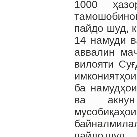
1000 ҳаз
тамошобино
пайдо шуд, 
14 намуди в
аввалин ма
вилояти Суғ
имкониятҳои
ба намудҳои
ва акнун
мусобиқаҳо
байналмилал
пайдо шуд.