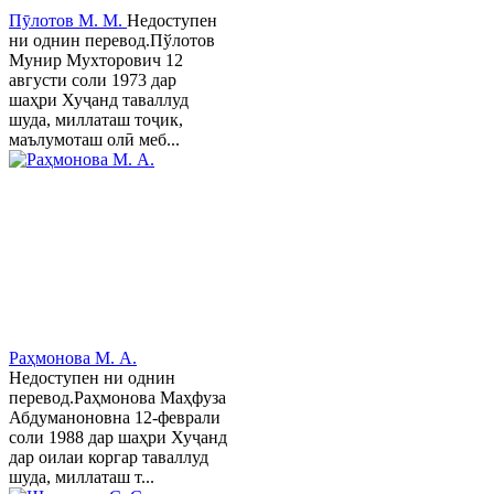
Пӯлотов М. М.
Недоступен
ни однин перевод.Пўлотов
Мунир Мухторович 12
августи соли 1973 дар
шаҳри Хуҷанд таваллуд
шуда, миллаташ тоҷик,
маълумоташ олӣ меб...
Раҳмонова М. А.
Недоступен ни однин
перевод.Раҳмонова Маҳфуза
Абдуманоновна 12-феврали
соли 1988 дар шаҳри Хуҷанд
дар оилаи коргар таваллуд
шуда, миллаташ т...