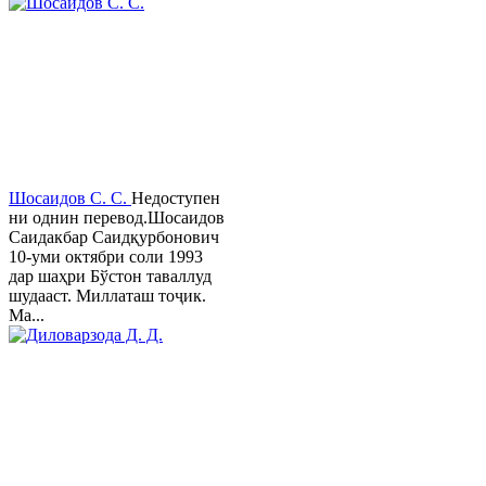
Шосаидов С. С.
Недоступен
ни однин перевод.Шосаидов
Саидакбар Саидқурбонович
10-уми октябри соли 1993
дар шаҳри Бўстон таваллуд
шудааст. Миллаташ тоҷик.
Ма...