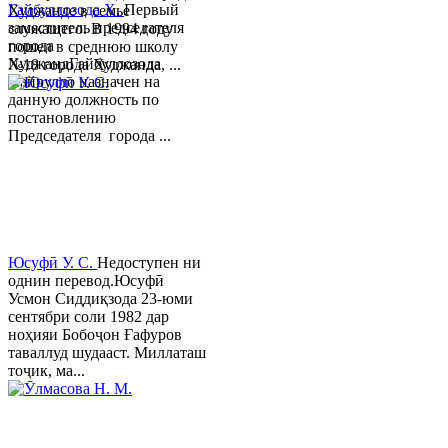
Гайбуллозода Х.
Первый
Худжанде в семье
заместитель председателя
служащего. В 1994 году
города
пошел в среднюю школу
ХуджандГайбуллозода
№18 города Худжанда, ...
Хайрулло назначен на
данную должность по
постановлению
Председателя города ...
Юсуфӣ У. C.
Недоступен ни
однин перевод.Юсуфӣ
Усмон Сиддиқзода 23-юми
сентябри соли 1982 дар
ноҳияи Бобоҷон Ғафуров
таваллуд шудааст. Миллаташ
тоҷик, ма...