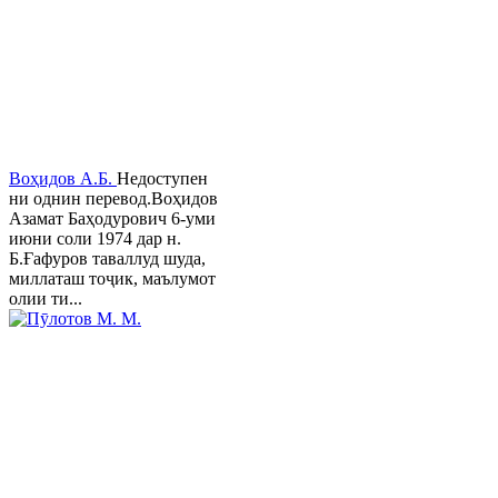
Воҳидов А.Б.
Недоступен
ни однин перевод.Воҳидов
Азамат Баҳодурович 6-уми
июни соли 1974 дар н.
Б.Ғафуров таваллуд шуда,
миллаташ тоҷик, маълумот
олии ти...