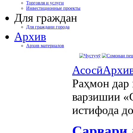
Торговля и услуги
Инвестиционные проекты
Для граждан
Для граждани города
Архив
Архив материалов
Асосӣ
Архи
Раҳмон дар
варзишии «С
истифода д
Сарвари 