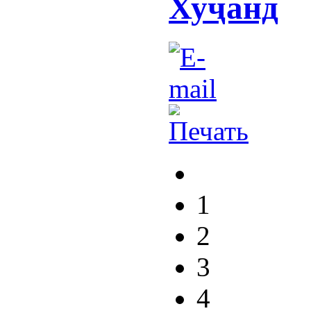
Хуҷанд
1
2
3
4