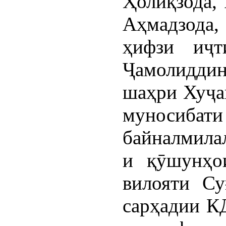
Ҳолиқзода, 
Аҳмадзода
ҳифзи иҷт
Ҷамолидди
шаҳри Хуҷа
муносиб
байналмила
и қӯшунҳо
вилояти Су
сарҳадии К