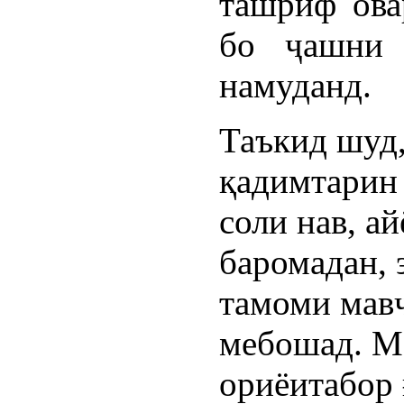
ташриф ова
бо ҷашни 
намуданд.
Таъкид шуд,
қадимтарин
соли нав, а
баромадан, 
тамоми мавҷ
мебошад. М
ориёитабор 