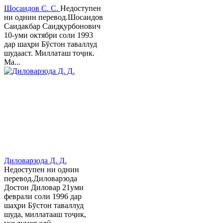
Шосаидов С. С.
Недоступен
ни однин перевод.Шосаидов
Саидакбар Саидқурбонович
10-уми октябри соли 1993
дар шаҳри Бўстон таваллуд
шудааст. Миллаташ тоҷик.
Ма...
Диловарзода Д. Д.
Недоступен ни однин
перевод.Диловарзода
Достон Диловар 21уми
феврали соли 1996 дар
шаҳри Бӯстон таваллуд
шуда, миллатааш тоҷик,