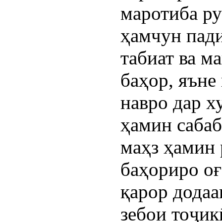
маротиба ру
ҳамчун пади
табиат ва м
баҳор, яъне
навро дар х
ҳамин саба
маҳз ҳамин 
баҳориро оғ
қарор додаа
зебои тоҷик