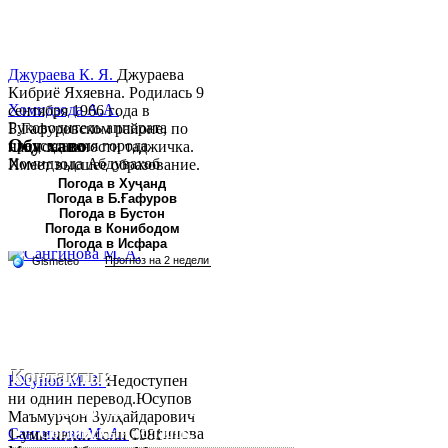
Джураева К. Я.
Джураева
Кибриё Яхяевна. Родилась 9
Хомидзода А.А.
сентября 1966 года в
Руководитель аппарата
Б.Гафуровском районе, по
Обу хаво
председателя города
национальности таджичка.
Хомидзода Абдувахоб
Имеет высшее образование.
Абдумаджид родился 8
В 1997 ...
Погода в Хуҷанд
Погода в Б.Ғафуров
июня 1978 года в городе
Погода в Бустон
Худжанде. По
Погода в Конибодом
национальности...
Погода в Исфара
Контакты:
Юсупов М. З.
Недоступен
ни однин перевод.Юсупов
Республика Таджикистан,
Маъмурҷон Зулҳайдарович
Согдийскый область,
Сангинова М. А.
Сангинова
1-уми июни соли 1981