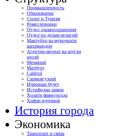
Промышленность
Образование
Спорт и Туризм
Ремесленники
Отдел здравоохранения
Отдел по делам религий
Мактубҳо ва муроҷиати
шаҳрвандон
Агентии меҳнат ва шуғли
аҳолӣ
Меъморӣ
Матбуот
Сайёҳӣ
Сармоягузорӣ
Иҷроиши буҷет
Истифодаи замин
Ҳолати фавқулодда
Хифзи иҷтимоӣ
История города
Экономика
Транспорт и связь