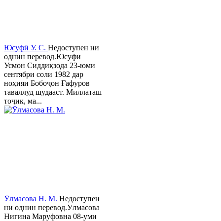
Юсуфӣ У. C.
Недоступен ни
однин перевод.Юсуфӣ
Усмон Сиддиқзода 23-юми
сентябри соли 1982 дар
ноҳияи Бобоҷон Ғафуров
таваллуд шудааст. Миллаташ
тоҷик, ма...
Ӯлмасова Н. М.
Недоступен
ни однин перевод.Ӯлмасова
Нигина Маруфовна 08-уми