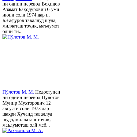
ни однин перевод.Воҳидов
Азамат Баҳодурович 6-уми
июни соли 1974 дар н.
Б.Ғафуров таваллуд шуда,
миллаташ тоҷик, маълумот
олии ти...
Пӯлотов М. М.
Недоступен
ни однин перевод.Пўлотов
Мунир Мухторович 12
августи соли 1973 дар
шаҳри Хуҷанд таваллуд
шуда, миллаташ тоҷик,
маълумоташ олӣ меб...