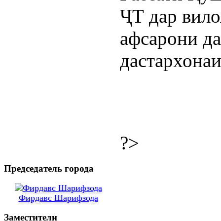
ҶТ дар вило
афсарони д
дастархонаи
?>
Председатель города
Фирдавс Шарифзода
Заместители