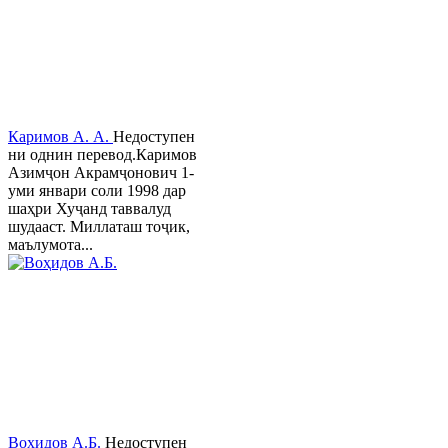
Каримов А. А.
Недоступен
ни однин перевод.Каримов
Азимҷон Акрамҷонович 1-
уми январи соли 1998 дар
шаҳри Хуҷанд таввалуд
шудааст. Миллаташ тоҷик,
маълумота...
Воҳидов А.Б.
Недоступен