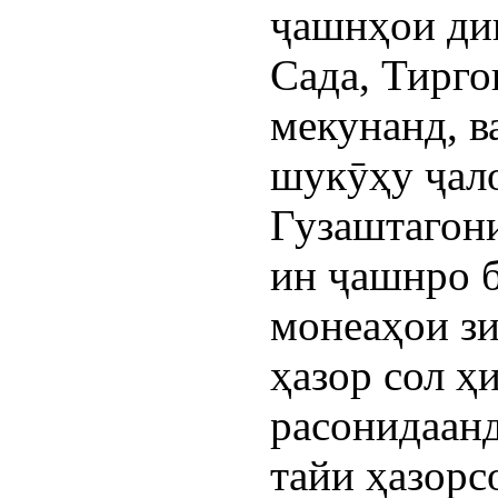
ҷашнҳои диг
Сада, Тирго
мекунанд, в
шукӯҳу ҷало
Гузаштагон
ин ҷашнро 
монеаҳои зи
ҳазор сол ҳ
расонидаан
тайи ҳазорс