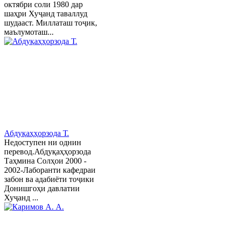
октябри соли 1980 дар
шаҳри Хуҷанд таваллуд
шудааст. Миллаташ тоҷик,
маълумоташ...
Абдуқаҳҳорзода Т.
Недоступен ни однин
перевод.Абдуқаҳҳорзода
Таҳмина Солҳои 2000 -
2002-Лаборанти кафедраи
забон ва адабиёти тоҷики
Донишгоҳи давлатии
Хуҷанд ...