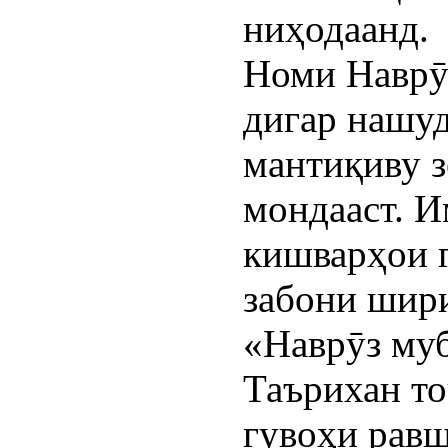
ниҳодаанд.
Номи Наврӯз
дигар нашуд
мантиқиву з
мондааст. 
кишварҳои 
забони шир
«Наврӯз му
Таърихан т
гувоҳи равш