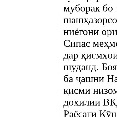
муборак бо 
шашҳазорсол
ниёгони ори
Сипас меҳм
дар қисмҳои
шуданд. Боя
ба ҷашни Н
қисми низо
дохилии ВК
Раёсати Қӯ