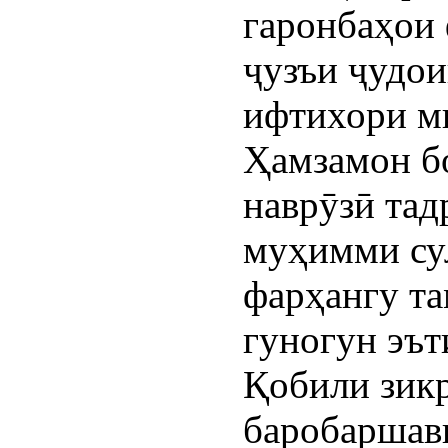
гаронбаҳои 
ҷузъи ҷудои
ифтихори ми
Ҳамзамон б
наврӯзӣ та
муҳимми су
фарҳангу та
гуногун эът
Қобили зикр
баробаршави