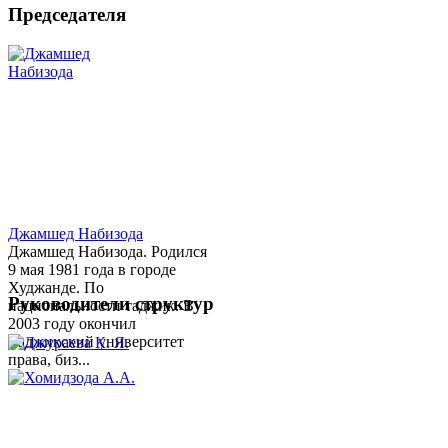
Председателя
Джамшед Набизода
Джамшед Набизода. Родился
9 мая 1981 года в городе
Худжанде. По
Руководители структур
национальности таджик. В
2003 году окончил
Таджикский университет
права, биз...