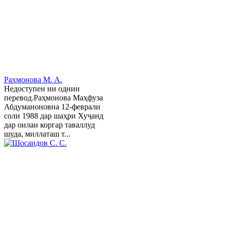
Раҳмонова М. А.
Недоступен ни однин
перевод.Раҳмонова Маҳфуза
Абдуманоновна 12-феврали
соли 1988 дар шаҳри Хуҷанд
дар оилаи коргар таваллуд
шуда, миллаташ т...