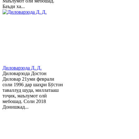
Маълумот олӣ мебошад.
Баъди ха...
Диловарзода Д. Д.
Диловарзода Достон
Диловар 21уми феврали
соли 1996 дар шаҳри Бӯстон
таваллуд шуда, миллатааш
тоҷик, маълумот олӣ
мебошад. Соли 2018
Донишкад...