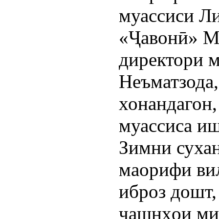
муассиси Л
«Ҷавонӣ» М
директори 
Неъматзода
хонандагон,
муассиса и
Зимни суха
маорифи ви
иброз дошт,
ҷашнҳои ми