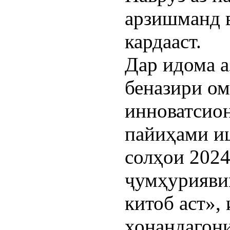
арзишманд в
кардааст.
Дар идома а
беназири о
инноватсион
пайиҳами иш
солҳои 2024
ҷумҳурияви
китоб аст»,
хонандагони