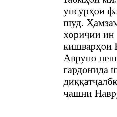
унсурҳои ф
шуд. Ҳамза
хориҷии ин
кишварҳои 
Аврупо пеш
гардонида ш
диққатҷалбк
ҷашни Наврӯ