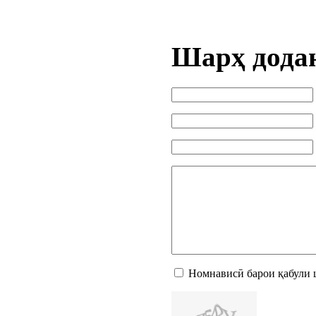
Шарҳ дода
Номнависӣ барои қабули 