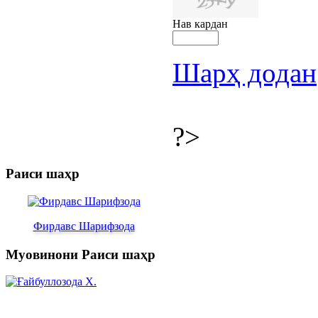
Нав кардан
Шарҳ додан
?>
Раиси шаҳр
Фирдавс Шарифзода
Муовинони Раиси шаҳр