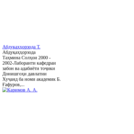
Абдуқаҳҳорзода Т.
Абдуқаҳҳорзода
Таҳмина Солҳои 2000 -
2002-Лаборанти кафедраи
забон ва адабиёти тоҷики
Донишгоҳи давлатии
Хуҷанд ба номи академик Б.
Ғафуров,...