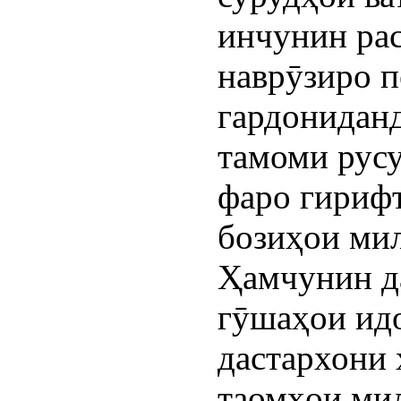
инчунин ра
наврӯзиро 
гардонидан
тамоми рус
фаро гирифт
бозиҳои ми
Ҳамчунин д
гӯшаҳои ид
дастархони
таомҳои мил