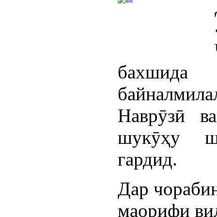
бахшида
байналмила
Наврӯзӣ в
шукӯҳу ш
гардид.
Дар чораби
маорифи вил