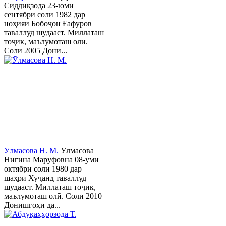
Сиддиқзода 23-юми
сентябри соли 1982 дар
ноҳияи Бобоҷон Ғафуров
таваллуд шудааст. Миллаташ
тоҷик, маълумоташ олӣ.
Соли 2005 Дони...
Ӯлмасова Н. М.
Ӯлмасова
Нигина Маруфовна 08-уми
октябри соли 1980 дар
шаҳри Хуҷанд таваллуд
шудааст. Миллаташ тоҷик,
маълумоташ олӣ. Соли 2010
Донишгоҳи да...