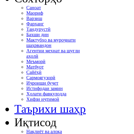
Саноат
Маориф
Варзиш
Фарҳанг
Тандурустӣ
Бахши дин
Мактубҳо ва муроҷиати
шаҳрвандон
Агентии меҳнат ва шуғли
аҳолӣ
Меъморӣ
Матбуот
Сайёҳӣ
Сармоягузорӣ
Иҷроиши буҷет
Истифодаи замин
Ҳолати фавқулодда
Хифзи иҷтимоӣ
Таърихи шаҳр
Иқтисод
Нақлиёт ва алоқа