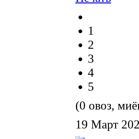
1
2
3
4
5
(0 овоз, миё
19 Март 20