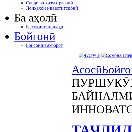
Савдо ва хизматрасонӣ
Лоиҳаҳои инвеститсионӣ
Ба аҳолӣ
Ба сокинони шаҳр
Бойгонӣ
Бойгонии ахборот
Асосӣ
Бойго
ПУРШУКӮ
БАЙНАЛМИ
ИННОВАТ
ТАҶЛИ