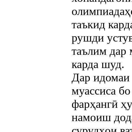
олимпиадаҳ
таъкид кар
рушди устув
таълим дар 
карда шуд.
Дар идомаи
муассиса бо
фарҳангӣ ҳу
намоиш дода
сурудҳои ва