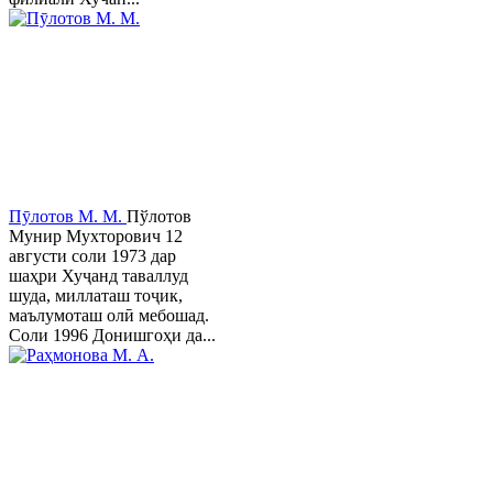
Пӯлотов М. М.
Пўлотов
Мунир Мухторович 12
августи соли 1973 дар
шаҳри Хуҷанд таваллуд
шуда, миллаташ тоҷик,
маълумоташ олӣ мебошад.
Соли 1996 Донишгоҳи да...