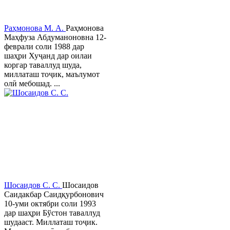
Раҳмонова М. А.
Раҳмонова
Маҳфуза Абдуманоновна 12-
феврали соли 1988 дар
шаҳри Хуҷанд дар оилаи
коргар таваллуд шуда,
миллаташ тоҷик, маълумот
олӣ мебошад. ...
Шосаидов С. С.
Шосаидов
Саидакбар Саидқурбонович
10-уми октябри соли 1993
дар шаҳри Бўстон таваллуд
шудааст. Миллаташ тоҷик.