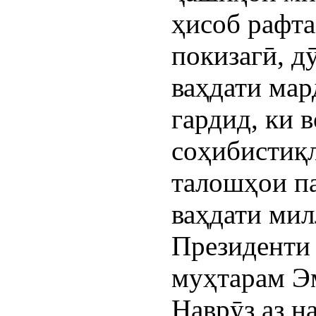
ҳисоб рафта
покизагӣ, д
ваҳдати ма
гардид, ки 
соҳибистиқл
талошҳои па
ваҳдати мил
Президенти
муҳтарам Э
Наврӯз аз н