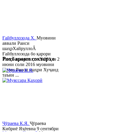
Ғайбуллозода Х.
Муовини
аввали Раиси
шаҳрХайруллоÂ
Ғайбуллозода бо қарори
Роҳбарони сохторҳо
Раиси шаҳр таҳти №281 аз 2
июни соли 2016 муовини
якуми Раиси шаҳри Хуҷанд
таъин ...
Ҷӯраева К.Я.
Ҷӯраева
Кибриё Яҳёевна 9 сентябри