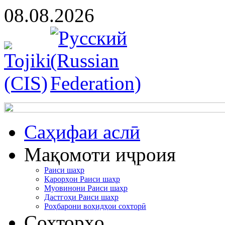
08.08.2026
Cаҳифаи аслӣ
Мақомоти иҷроия
Раиси шаҳр
Қарорҳои Раиси шаҳр
Муовинони Раиси шаҳр
Дастгоҳи Раиси шаҳр
Роҳбарони воҳидҳои сохторӣ
Сохторҳо