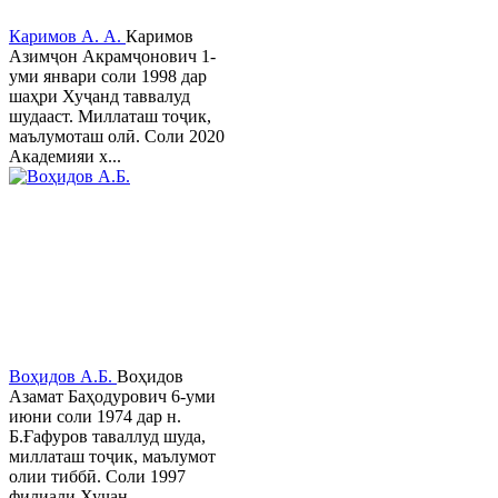
Каримов А. А.
Каримов
Азимҷон Акрамҷонович 1-
уми январи соли 1998 дар
шаҳри Хуҷанд таввалуд
шудааст. Миллаташ тоҷик,
маълумоташ олӣ. Соли 2020
Академияи х...
Воҳидов А.Б.
Воҳидов
Азамат Баҳодурович 6-уми
июни соли 1974 дар н.
Б.Ғафуров таваллуд шуда,
миллаташ тоҷик, маълумот
олии тиббӣ. Соли 1997
филиали Хучан...