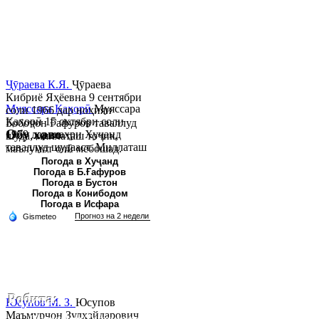
Ҷӯраева К.Я.
Ҷӯраева
Кибриё Яҳёевна 9 сентябри
Муяссара Қаҳорӣ
Муяссара
соли 1966 дар ноҳияи
Қаҳорӣ 15 октябри соли
Бобоҷон Ғафуров таваллуд
Обу хаво
1979 дар шаҳри Хуҷанд
шуда, миллаташ тоҷик,
таваллуд шудааст. Миллаташ
маълумот олӣ мебошад.
тоҷик. Маълумот олӣ. Соли
Соли 1997 Донишг...
Погода в Хуҷанд
Погода в Б.Ғафуров
2002 Донишгоҳи давлатии
Погода в Бустон
Хуҷанд ба...
Погода в Конибодом
Погода в Исфара
Робита:
Юсупов М. З.
Юсупов
Маъмурҷон Зулҳайдарович