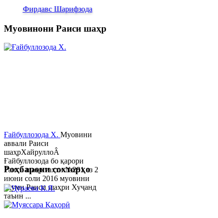
Фирдавс Шарифзода
Муовинони Раиси шаҳр
Ғайбуллозода Х.
Муовини
аввали Раиси
шаҳрХайруллоÂ
Ғайбуллозода бо қарори
Роҳбарони сохторҳо
Раиси шаҳр таҳти №281 аз 2
июни соли 2016 муовини
якуми Раиси шаҳри Хуҷанд
таъин ...