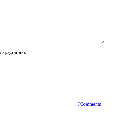
шарҳҳои нав
JComments