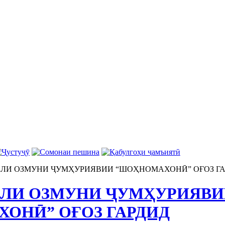
АЛИ ОЗМУНИ ҶУМҲУРИЯВИИ “ШОҲНОМАХОНӢ” ОҒОЗ Г
АЛИ ОЗМУНИ ҶУМҲУРИЯВ
ОНӢ” ОҒОЗ ГАРДИД