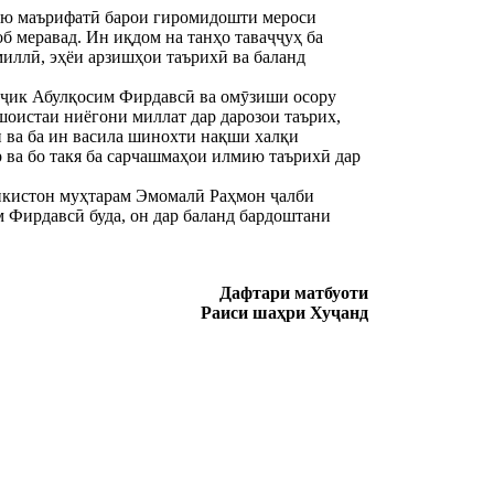
ию маърифатӣ барои гиромидошти мероси
б меравад. Ин иқдом на танҳо таваҷҷуҳ ба
миллӣ, эҳёи арзишҳои таърихӣ ва баланд
оҷик Абулқосим Фирдавсӣ ва омӯзиши осору
оистаи ниёгони миллат дар дарозои таърих,
ӣ ва ба ин васила шинохти нақши халқи
 ва бо такя ба сарчашмаҳои илмию таърихӣ дар
икистон муҳтарам Эмомалӣ Раҳмон ҷалби
 Фирдавсӣ буда, он дар баланд бардоштани
Дафтари матбуоти
Раиси шаҳри Хуҷанд