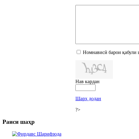
Номнависӣ барои қабули 
Нав кардан
Шарҳ додан
?>
Раиси шаҳр