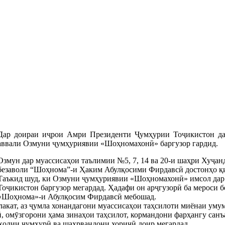
Дар доираи иҷрои Амри Президенти Ҷумҳурии Тоҷикистон да
аввали Озмуни ҷумҳуриявии «Шоҳномахонӣ» баргузор гардид.
Озмун дар муассисаҳои таълимии №5, 7, 14 ва 20-и шаҳри Хуҷан
безаволи “Шоҳнома”-и Ҳаким Абулқосими Фирдавсӣ достонҳо қи
Таъкид шуд, ки Озмуни ҷумҳуриявии «Шоҳномахонӣ» имсол дар
Тоҷикистон баргузор мегардад. Ҳадафи он арҷгузорӣ ба мероси 
«Шоҳнома»-и Абулқосим Фирдавсӣ мебошад.
акат, аз ҷумла хонандагони муассисаҳои таҳсилоти миёнаи уму
ӣ, омӯзгорони ҳама зинаҳои таҳсилот, кормандони фарҳангу санъ
аҳолии ҷумҳурӣ ва шаҳрвандони хориҷӣ доир мегардад.