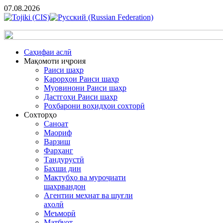
07.08.2026
Cаҳифаи аслӣ
Мақомоти иҷроия
Раиси шаҳр
Қарорҳои Раиси шаҳр
Муовинони Раиси шаҳр
Дастгоҳи Раиси шаҳр
Роҳбарони воҳидҳои сохторӣ
Сохторҳо
Саноат
Маориф
Варзиш
Фарҳанг
Тандурустӣ
Бахши дин
Мактубҳо ва муроҷиати
шаҳрвандон
Агентии меҳнат ва шуғли
аҳолӣ
Меъморӣ
Матбуот