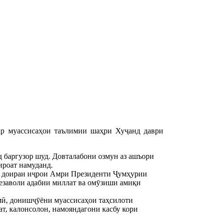
р муассисаҳои таълимии шаҳри Хуҷанд даври
д баргузор шуд. Довталабони озмун аз ашъори
роат намуданд.
 доираи иҷрои Амри Президенти Ҷумҳурии
безаволи адабии миллат ва омӯзиши амиқи
мӣ, донишҷӯёни муассисаҳои таҳсилоти
ат, калонсолон, намояндагони касбу кори