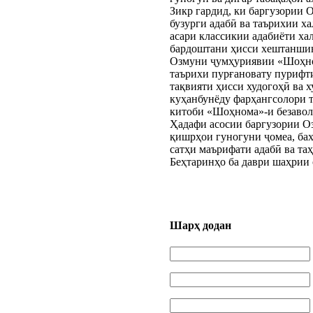
Зикр гардид, ки баргузори
бузурги адабӣ ва таърихии х
асари классикии адабиёти ха
бардоштани ҳисси хештаншино
Озмуни ҷумҳуриявии «Шоҳном
таърихи пурғановату пурифт
тақвияти ҳисси худогоҳӣ ва 
куҳанбунёду фарҳангсолори т
китоби «Шоҳнома»-и безавол
Ҳадафи асосии баргузории О
қишрҳои гуногуни ҷомеа, ба
сатҳи маърифати адабӣ ва та
Беҳтаринҳо ба даври шаҳрии 
Шарҳ додан