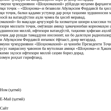
и Озмуни ҷумҳуриявии «Шоҳномахонӣ» рӯйдоди муҳими фарҳанг
алқи тоҷик – «Шоҳнома»-и безаволи Абулқосим Фирдавсӣ ба ҳисо
лқи тоҷик, балки қадами устувор дар роҳи таҳкими худшиносии 
сӣ ва ватандӯстии аҳли ҷомеа ба ҳисоб меравад.
ахонӣ» бо мақсади арҷгузорӣ ба хизматҳои шоири классики т
ихори миллати тоҷик, омӯзиши амиқу ҳамаҷонибаи корномаҳои ш
худшиносии миллӣ, ифтихори ватандӯстӣ, таҳкими ҳофизаи аҳол
оҷик дар рушди тамаддуни инсоният, ки бо далелҳои раднопазир
и Абулқосим Фирдавсӣ инъикос ёфтааст, доир мегардад.
змуни ҷумҳуриявии «Шоҳномахонӣ» аз ҷониби Президенти Тоҷ
хусус наврасону ҷавонон ба мутолиаи амиқи «Шоҳнома»-и Ҳаким
ҳкими эҳсоси ифтихори миллӣ саҳми бориз дорад.
озмун роҳхат гирифтанд.
Ном (ҳатмӣ)
E-Mail (ҳатмӣ)
Сайт