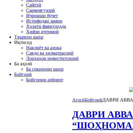
Сайёҳӣ
Сармоягузорӣ
Иҷроиши буҷет
Истифодаи замин
Ҳолати фавқулодда
Хифзи иҷтимоӣ
Таърихи шаҳр
Иқтисод
Нақлиёт ва алоқа
Савдо ва хизматрасонӣ
Лоиҳаҳои инвеститсионӣ
Ба аҳолӣ
Ба сокинони шаҳр
Бойгонӣ
Бойгонии ахборот
Асосӣ
Бойгонӣ
ДАВРИ АВВ
ДАВРИ АВВ
“ШОҲНОМАХ