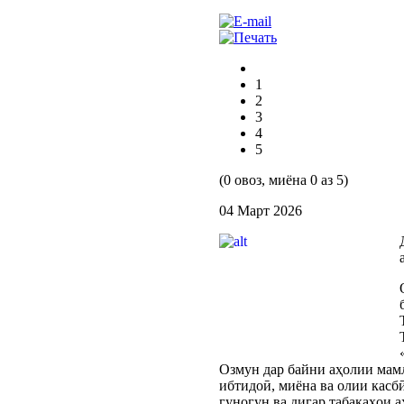
1
2
3
4
5
(0 овоз, миёна 0 аз 5)
04 Март 2026
Озмун дар байни аҳолии мамл
ибтидоӣ, миёна ва олии касб
гуногун ва дигар табақаҳои 