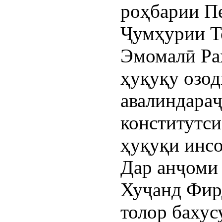
роҳбарии П
Ҷумҳурии Т
Эмомалӣ Ра
ҳуқуқу озо
авалиндараҷ
конститутс
ҳуқуқи инс
Дар анҷоми 
Хуҷанд Фир
толор бахус