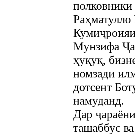
полковники
Раҳматулло 
Кумиҷроияи
Мунзифа Ҷа
ҳуқуқ, бизн
номзади ил
дотсент Бот
намуданд.
Дар ҷараёни
ташаббус ва