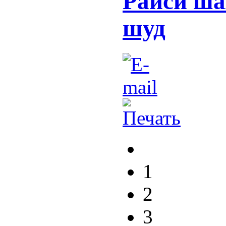
Раиси ша
шуд
1
2
3