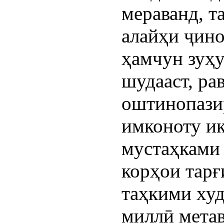
мераванд, 
алайҳи ҷино
ҳамчун зуҳ
шудааст, ра
оштинопазир
имконоту иқ
мустаҳками 
корҳои тарғ
таҳкими ху
миллӣ мета