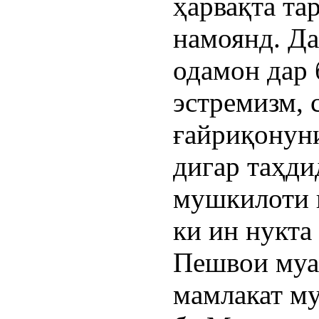
ҳарвақта та
намоянд. Да
одамон дар 
эстремизм, 
ғайриқонун
дигар таҳди
мушкилоти 
ки ин нукта
Пешвои муа
мамлакат м