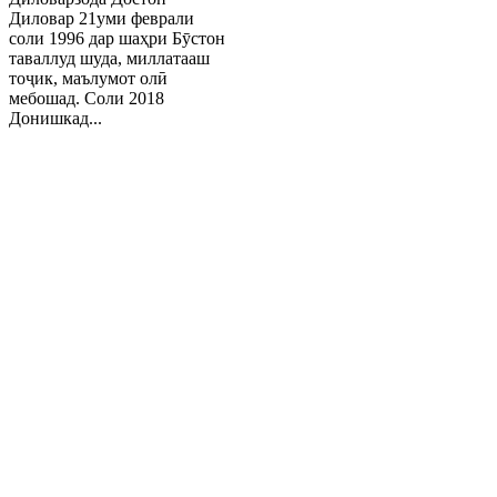
Диловар 21уми феврали
соли 1996 дар шаҳри Бӯстон
таваллуд шуда, миллатааш
тоҷик, маълумот олӣ
мебошад. Соли 2018
Донишкад...