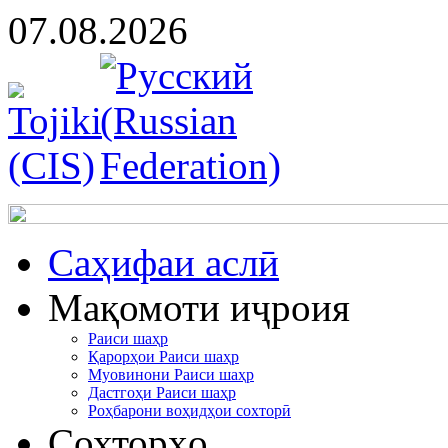
07.08.2026
Cаҳифаи аслӣ
Мақомоти иҷроия
Раиси шаҳр
Қарорҳои Раиси шаҳр
Муовинони Раиси шаҳр
Дастгоҳи Раиси шаҳр
Роҳбарони воҳидҳои сохторӣ
Сохторҳо