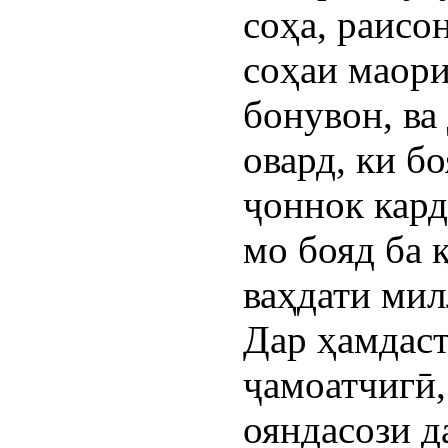
соҳа, раисо
соҳаи маори
бонувон, ва
овард, ки б
ҷоннок кард
мо бояд ба 
ваҳдати мил
Дар ҳамдаст
ҷамоатчигӣ,
ояндасози д