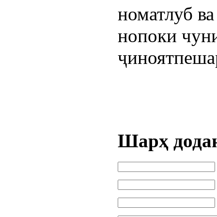
номатлуб в
нопоки чун
ҷиноятпеша
Шарҳ дода