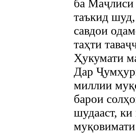
ба Маҷлиси 
таъкид шуд,
савдои одам
таҳти таваҷ
Ҳукумати ма
Дар Ҷумҳур
миллии муқ
барои солҳо
шудааст, ки
муқовимати 