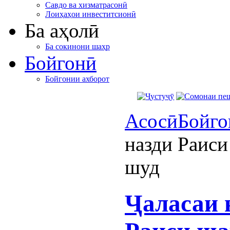
Савдо ва хизматрасонӣ
Лоиҳаҳои инвеститсионӣ
Ба аҳолӣ
Ба сокинони шаҳр
Бойгонӣ
Бойгонии ахборот
Асосӣ
Бойго
назди Раиси
шуд
Ҷаласаи 