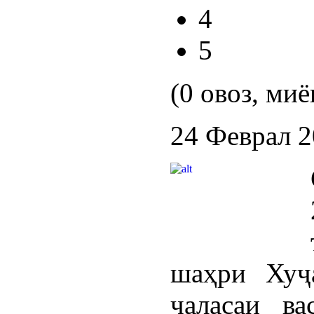
4
5
(0 овоз, миё
24 Феврал 
шаҳри Хуҷ
ҷаласаи в