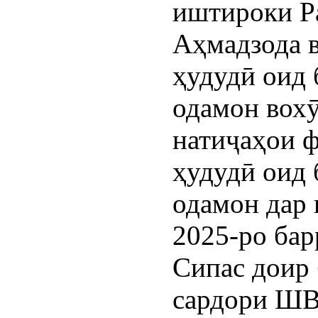
иштироки Р
Аҳмадзода в
ҳудудӣ оид 
одамон вохӯ
натиҷаҳои 
ҳудудӣ оид 
одамон дар 
2025-ро бар
Сипас доир 
сардори ШВ