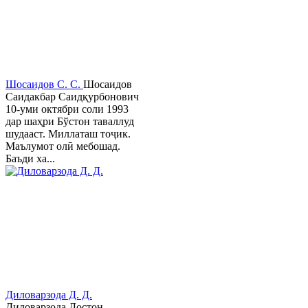
Шосаидов С. С.
Шосаидов
Саидакбар Саидқурбонович
10-уми октябри соли 1993
дар шаҳри Бўстон таваллуд
шудааст. Миллаташ тоҷик.
Маълумот олӣ мебошад.
Баъди ха...
Диловарзода Д. Д.
Диловарзода Достон