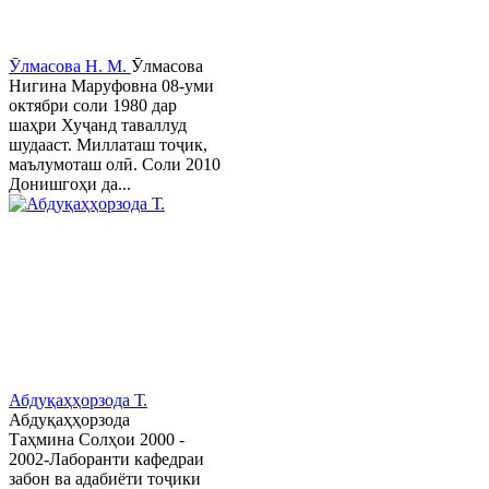
Ӯлмасова Н. М.
Ӯлмасова
Нигина Маруфовна 08-уми
октябри соли 1980 дар
шаҳри Хуҷанд таваллуд
шудааст. Миллаташ тоҷик,
маълумоташ олӣ. Соли 2010
Донишгоҳи да...
Абдуқаҳҳорзода Т.
Абдуқаҳҳорзода
Таҳмина Солҳои 2000 -
2002-Лаборанти кафедраи
забон ва адабиёти тоҷики