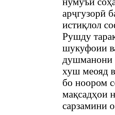
нумуъи соҳа
арҷгузорӣ б
истиқлол со
Рушду тара
шукуфоии в
душманони 
хуш меояд в
бо ноором с
мақсадҳои 
сарзамини о