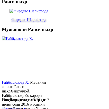
Раиси шаҳр
Фирдавс Шарифзода
Муовинони Раиси шаҳр
Ғайбуллозода Х.
Муовини
аввали Раиси
шаҳрХайруллоÂ
Ғайбуллозода бо қарори
Роҳбарони сохторҳо
Раиси шаҳр таҳти №281 аз 2
июни соли 2016 муовини
якуми Раиси шаҳри Хуҷанд