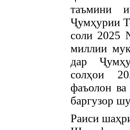
таъмини и
Ҷумҳурии Т
соли 2025 
миллии муқ
дар Ҷумҳу
солҳои 20
фаъолон ва
баргузор шу
Раиси шаҳр