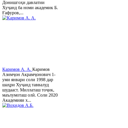
Донишгоҳи давлатии
Хуҷанд ба номи академик Б.
Ғафуров,...
Каримов А. А.
Каримов
Азимҷон Акрамҷонович 1-
уми январи соли 1998 дар
шаҳри Хуҷанд таввалуд
шудааст. Миллаташ тоҷик,
маълумоташ олӣ. Соли 2020
Академияи х...