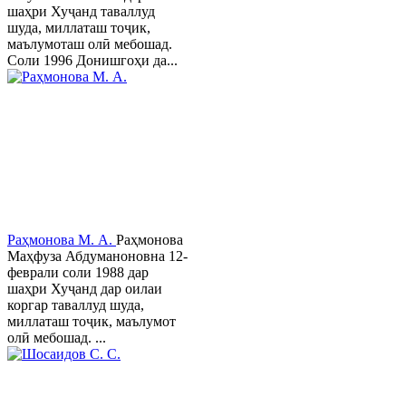
шаҳри Хуҷанд таваллуд
шуда, миллаташ тоҷик,
маълумоташ олӣ мебошад.
Соли 1996 Донишгоҳи да...
Раҳмонова М. А.
Раҳмонова
Маҳфуза Абдуманоновна 12-
феврали соли 1988 дар
шаҳри Хуҷанд дар оилаи
коргар таваллуд шуда,
миллаташ тоҷик, маълумот
олӣ мебошад. ...