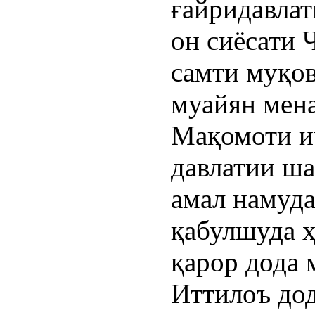
ғайридавлат
он сиёсати 
самти муқов
муайян мена
Мақомоти и
давлатии ш
амал намуда
қабулшуда 
қарор дода 
Иттилоъ дод