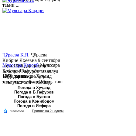
таъин ...
Ҷӯраева К.Я.
Ҷӯраева
Кибриё Яҳёевна 9 сентябри
Муяссара Қаҳорӣ
Муяссара
соли 1966 дар ноҳияи
Қаҳорӣ 15 октябри соли
Бобоҷон Ғафуров таваллуд
Обу хаво
1979 дар шаҳри Хуҷанд
шуда, миллаташ тоҷик,
таваллуд шудааст. Миллаташ
маълумот олӣ мебошад.
тоҷик. Маълумот олӣ. Соли
Соли 1997 Донишг...
Погода в Хуҷанд
Погода в Б.Ғафуров
2002 Донишгоҳи давлатии
Погода в Бустон
Хуҷанд ба...
Погода в Конибодом
Погода в Исфара