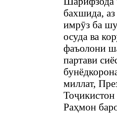
Шарифзода ҷ
бахшида, аз
имрӯз ба шу
осуда ва ко
фаъолони ш
партави сиё
бунёдкорон
миллат, Пр
Тоҷикистон
Раҳмон бар