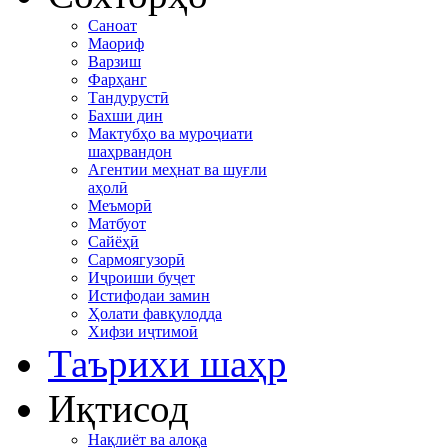
Саноат
Маориф
Варзиш
Фарҳанг
Тандурустӣ
Бахши дин
Мактубҳо ва муроҷиати
шаҳрвандон
Агентии меҳнат ва шуғли
аҳолӣ
Меъморӣ
Матбуот
Сайёҳӣ
Сармоягузорӣ
Иҷроиши буҷет
Истифодаи замин
Ҳолати фавқулодда
Хифзи иҷтимоӣ
Таърихи шаҳр
Иқтисод
Нақлиёт ва алоқа