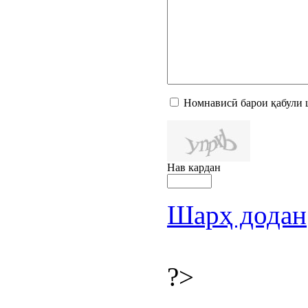
Номнависӣ барои қабули 
Нав кардан
Шарҳ додан
?>