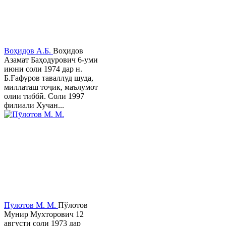
Воҳидов А.Б.
Воҳидов
Азамат Баҳодурович 6-уми
июни соли 1974 дар н.
Б.Ғафуров таваллуд шуда,
миллаташ тоҷик, маълумот
олии тиббӣ. Соли 1997
филиали Хучан...
Пӯлотов М. М.
Пўлотов
Мунир Мухторович 12
августи соли 1973 дар