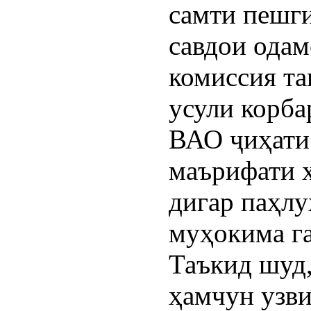
самти пешги
савдои одам
комиссия та
усули корба
ВАО ҷиҳати
маърифати 
дигар паҳлу
муҳокима г
Таъкид шуд
ҳамчун узви