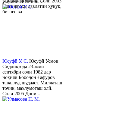
Миллаташ тоҷик. Соли 2003
умумии №18-и ш...
Донишгоҳи давлатии ҳуқуқ,
бизнес ва ...
Юсуфӣ У. C.
Юсуфӣ Усмон
Сиддиқзода 23-юми
сентябри соли 1982 дар
ноҳияи Бобоҷон Ғафуров
таваллуд шудааст. Миллаташ
тоҷик, маълумоташ олӣ.
Соли 2005 Дони...