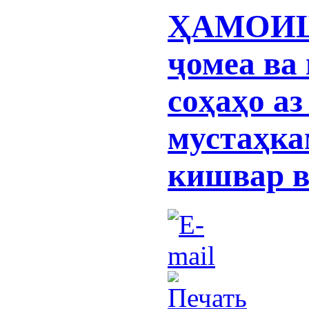
ҲАМОИШ:
ҷомеа ва
соҳаҳо аз
мустаҳка
кишвар в