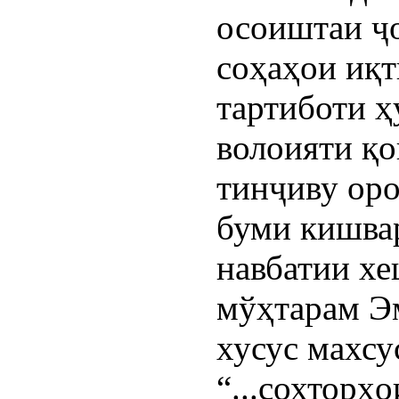
осоиштаи ҷ
соҳаҳои иқт
тартиботи ҳ
волоияти қо
тинҷиву оро
буми кишвар
навбатии х
мўҳтарам Э
хусус махсу
“...сохторҳ