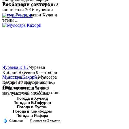
Роҳбарони сохторҳо
Раиси шаҳр таҳти №281 аз 2
июни соли 2016 муовини
якуми Раиси шаҳри Хуҷанд
таъин ...
Ҷӯраева К.Я.
Ҷӯраева
Кибриё Яҳёевна 9 сентябри
Муяссара Қаҳорӣ
Муяссара
соли 1966 дар ноҳияи
Қаҳорӣ 15 октябри соли
Бобоҷон Ғафуров таваллуд
Обу хаво
1979 дар шаҳри Хуҷанд
шуда, миллаташ тоҷик,
таваллуд шудааст. Миллаташ
маълумот олӣ мебошад.
тоҷик. Маълумот олӣ. Соли
Соли 1997 Донишг...
Погода в Хуҷанд
Погода в Б.Ғафуров
2002 Донишгоҳи давлатии
Погода в Бустон
Хуҷанд ба...
Погода в Конибодом
Погода в Исфара