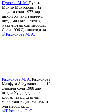
Пӯлотов М. М.
Пўлотов
Мунир Мухторович 12
августи соли 1973 дар
шаҳри Хуҷанд таваллуд
шуда, миллаташ тоҷик,
маълумоташ олӣ мебошад.
Соли 1996 Донишгоҳи да...
Раҳмонова М. А.
Раҳмонова
Маҳфуза Абдуманоновна 12-
феврали соли 1988 дар
шаҳри Хуҷанд дар оилаи
коргар таваллуд шуда,
миллаташ тоҷик, маълумот
олӣ мебошад. ...