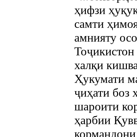
ҳифзи ҳуқуқ
самти ҳимоя
амнияту осо
Тоҷикистон 
халқи кишва
Ҳукумати ма
ҷиҳати боз 
шароити ко
ҳарбии Қувв
кормандони