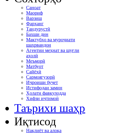
Саноат
Маориф
Варзиш
Фарҳанг
Тандурустӣ
Бахши дин
Мактубҳо ва муроҷиати
шаҳрвандон
Агентии меҳнат ва шуғли
аҳолӣ
Меъморӣ
Матбуот
Сайёҳӣ
Сармоягузорӣ
Иҷроиши буҷет
Истифодаи замин
Ҳолати фавқулодда
Хифзи иҷтимоӣ
Таърихи шаҳр
Иқтисод
Нақлиёт ва алоқа