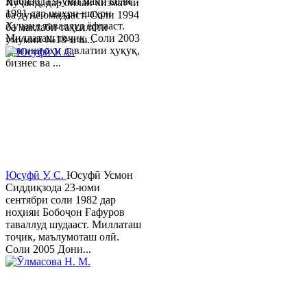
Набизода 9-уми майи соли
Хуҷанд, дар оилаи хизматчӣ
1981 дар шаҳри шаҳри
ба дунё омадааст. Соли 1994
Хуҷанд таваллуд ёфтааст.
ба мактаби таҳсилоти
Миллаташ тоҷик. Соли 2003
умумии №18-и ш...
Донишгоҳи давлатии ҳуқуқ,
бизнес ва ...
Юсуфӣ У. C.
Юсуфӣ Усмон
Сиддиқзода 23-юми
сентябри соли 1982 дар
ноҳияи Бобоҷон Ғафуров
таваллуд шудааст. Миллаташ
тоҷик, маълумоташ олӣ.
Соли 2005 Дони...