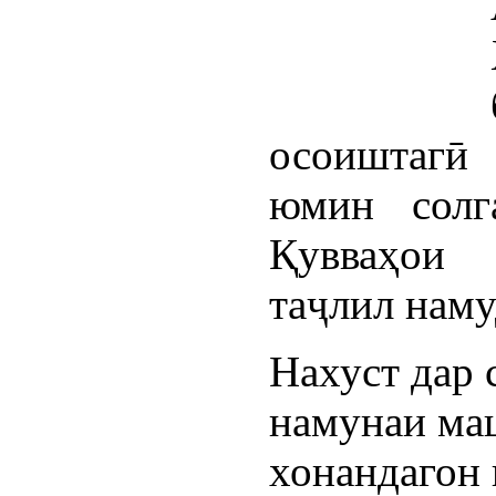
осоиштагӣ
юмин солг
Қувваҳои 
таҷлил наму
Нахуст дар 
намунаи ма
хонандагон 