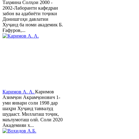
Таҳмина Солҳои 2000 -
2002-Лаборанти кафедраи
забон ва адабиёти тоҷики
Донишгоҳи давлатии
Хуҷанд ба номи академик Б.
Ғафуров,...
Каримов А. А.
Каримов
Азимҷон Акрамҷонович 1-
уми январи соли 1998 дар
шаҳри Хуҷанд таввалуд
шудааст. Миллаташ тоҷик,
маълумоташ олӣ. Соли 2020
Академияи х...