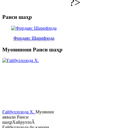
?>
Раиси шаҳр
Фирдавс Шарифзода
Муовинони Раиси шаҳр
Ғайбуллозода Х.
Муовини
аввали Раиси
шаҳрХайруллоÂ
Ғайбуллозода бо қарори