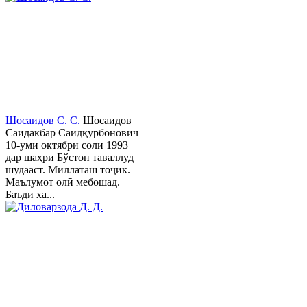
Шосаидов С. С.
Шосаидов
Саидакбар Саидқурбонович
10-уми октябри соли 1993
дар шаҳри Бўстон таваллуд
шудааст. Миллаташ тоҷик.
Маълумот олӣ мебошад.
Баъди ха...