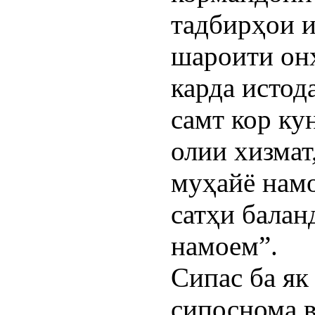
тадбирҳои 
шароити онҳ
карда истод
самт кор ку
олии хизмат
муҳайё намо
сатҳи балан
намоем”.
Сипас ба як
сипоснома в