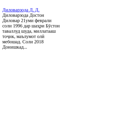
Диловарзода Д. Д.
Диловарзода Достон
Диловар 21уми феврали
соли 1996 дар шаҳри Бӯстон
таваллуд шуда, миллатааш
тоҷик, маълумот олӣ
мебошад. Соли 2018
Донишкад...