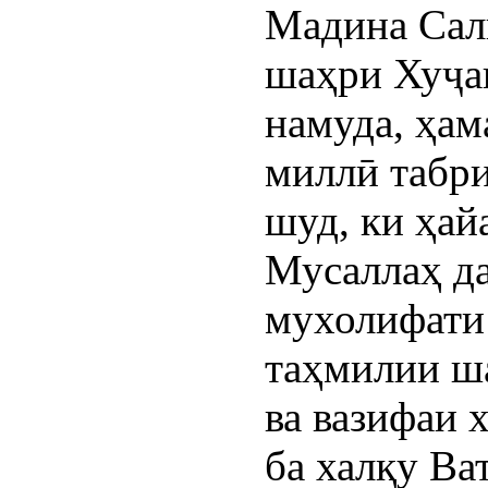
Мадина Сал
шаҳри Хуҷа
намуда, ҳа
миллӣ табри
шуд, ки ҳай
Мусаллаҳ д
мухолифати 
таҳмилии ш
ва вазифаи 
ба халқу Ва