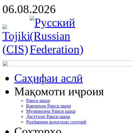
06.08.2026
Cаҳифаи аслӣ
Мақомоти иҷроия
Раиси шаҳр
Қарорҳои Раиси шаҳр
Муовинони Раиси шаҳр
Дастгоҳи Раиси шаҳр
Роҳбарони воҳидҳои сохторӣ
Сохторҳо