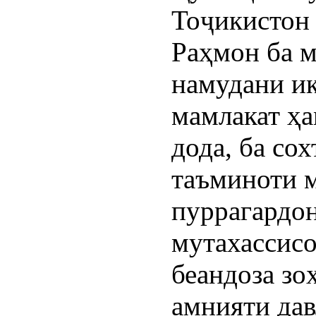
Тоҷикистон
Раҳмон ба м
намудани и
мамлакат ҳа
дода, ба со
таъминоти м
пуррагардо
мутахассисо
беандоза зо
амнияти дав