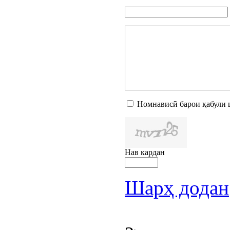
Номнависӣ барои қабули 
Нав кардан
Шарҳ додан