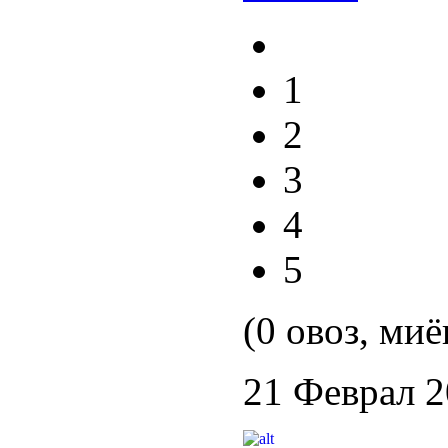
1
2
3
4
5
(0 овоз, миё
21 Феврал 