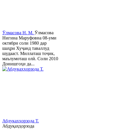
Ӯлмасова Н. М.
Ӯлмасова
Нигина Маруфовна 08-уми
октябри соли 1980 дар
шаҳри Хуҷанд таваллуд
шудааст. Миллаташ тоҷик,
маълумоташ олӣ. Соли 2010
Донишгоҳи да...
Абдуқаҳҳорзода Т.
Абдуқаҳҳорзода