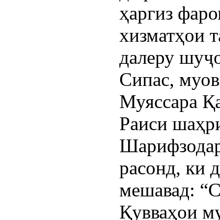
ҳаргиз фар
хизматҳои 
далеру шуҷо
Сипас, муо
Муяссара Қ
Раиси шаҳр
Шарифзодар
расонд, ки 
мешавад: “
Қувваҳои м