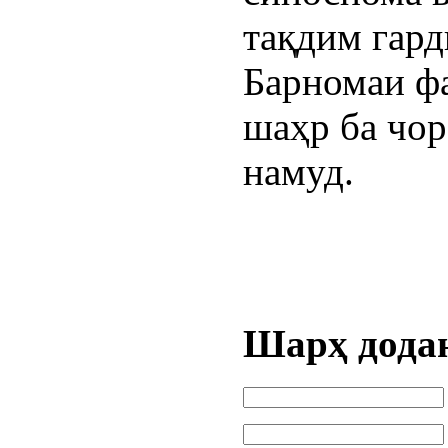
тақдим гард
Барномаи ф
шаҳр ба чор
намуд.
Шарҳ дода