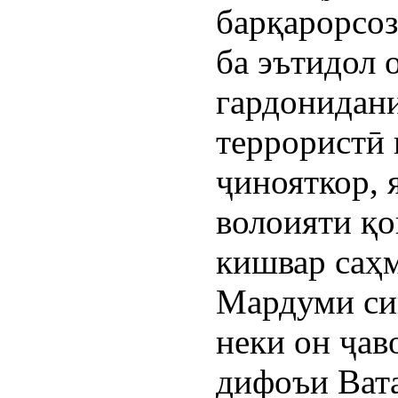
барқарорсоз
ба эътидол 
гардонидан
террористӣ 
ҷинояткор, 
волоияти қо
кишвар саҳм
Мардуми си
неки он ҷав
дифоъи Вата