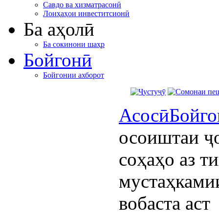
Савдо ва хизматрасонӣ
Лоиҳаҳои инвеститсионӣ
Ба аҳолӣ
Ба сокинони шаҳр
Бойгонӣ
Бойгонии ахборот
Асосӣ
Бойго
осоиштаи ҷ
соҳаҳо аз т
мустаҳками
вобаста аст