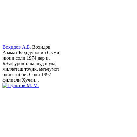
Воҳидов А.Б.
Воҳидов
Азамат Баҳодурович 6-уми
июни соли 1974 дар н.
Б.Ғафуров таваллуд шуда,
миллаташ тоҷик, маълумот
олии тиббӣ. Соли 1997
филиали Хучан...