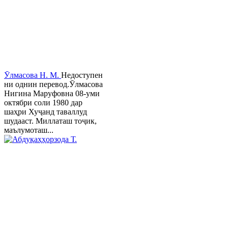
Ӯлмасова Н. М.
Недоступен
ни однин перевод.Ӯлмасова
Нигина Маруфовна 08-уми
октябри соли 1980 дар
шаҳри Хуҷанд таваллуд
шудааст. Миллаташ тоҷик,
маълумоташ...