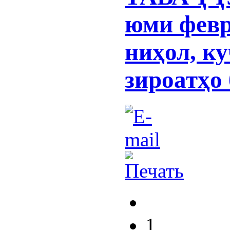
юми фев
ниҳол, к
зироатҳо
1