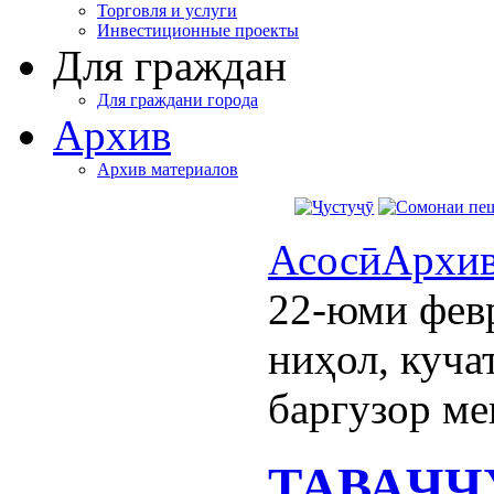
Торговля и услуги
Инвестиционные проекты
Для граждан
Для граждани города
Архив
Архив материалов
Асосӣ
Архи
22-юми фев
ниҳол, куча
баргузор м
ТАВАҶҶУ