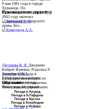
9 мая 1981 года в городе
Худжанде. По
Руководители структур
национальности таджик. В
2003 году окончил
Таджикский университет
права, биз...
Джураева К. Я.
Джураева
Кибриё Яхяевна. Родилась 9
Хомидзода А.А.
сентября 1966 года в
Руководитель аппарата
Б.Гафуровском районе, по
Обу хаво
председателя города
национальности таджичка.
Хомидзода Абдувахоб
Имеет высшее образование.
Абдумаджид родился 8
В 1997 ...
Погода в Хуҷанд
Погода в Б.Ғафуров
июня 1978 года в городе
Погода в Бустон
Худжанде. По
Погода в Конибодом
национальности...
Погода в Исфара