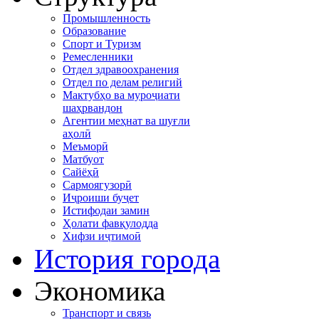
Промышленность
Образование
Спорт и Туризм
Ремесленники
Отдел здравоохранения
Отдел по делам религий
Мактубҳо ва муроҷиати
шаҳрвандон
Агентии меҳнат ва шуғли
аҳолӣ
Меъморӣ
Матбуот
Сайёҳӣ
Сармоягузорӣ
Иҷроиши буҷет
Истифодаи замин
Ҳолати фавқулодда
Хифзи иҷтимоӣ
История города
Экономика
Транспорт и связь