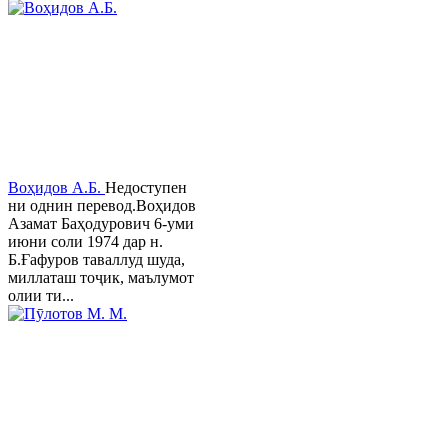
Воҳидов А.Б.
Недоступен
ни однин перевод.Воҳидов
Азамат Баҳодурович 6-уми
июни соли 1974 дар н.
Б.Ғафуров таваллуд шуда,
миллаташ тоҷик, маълумот
олии ти...