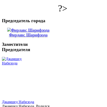
?>
Председатель города
Фирдавс Шарифзода
Заместители
Председателя
Джамшед Набизода
Джамшед Набизода. Родился