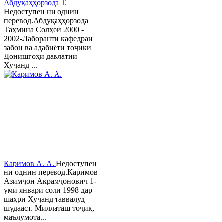
Абдуқаҳҳорзода Т.
Недоступен ни однин
перевод.Абдуқаҳҳорзода
Таҳмина Солҳои 2000 -
2002-Лаборанти кафедраи
забон ва адабиёти тоҷики
Донишгоҳи давлатии
Хуҷанд ...
Каримов А. А.
Недоступен
ни однин перевод.Каримов
Азимҷон Акрамҷонович 1-
уми январи соли 1998 дар
шаҳри Хуҷанд таввалуд
шудааст. Миллаташ тоҷик,
маълумота...