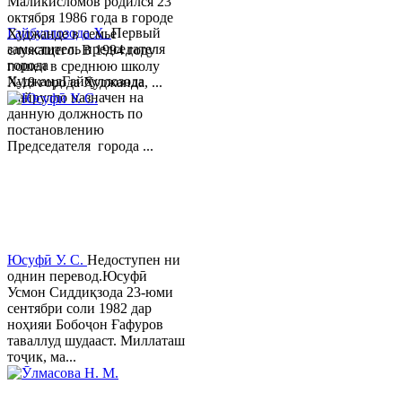
Маликисломов родился 23
октября 1986 года в городе
Гайбуллозода Х.
Первый
Худжанде в семье
заместитель председателя
служащего. В 1994 году
города
пошел в среднюю школу
ХуджандГайбуллозода
№18 города Худжанда, ...
Хайрулло назначен на
данную должность по
постановлению
Председателя города ...
Юсуфӣ У. C.
Недоступен ни
однин перевод.Юсуфӣ
Усмон Сиддиқзода 23-юми
сентябри соли 1982 дар
ноҳияи Бобоҷон Ғафуров
таваллуд шудааст. Миллаташ
тоҷик, ма...