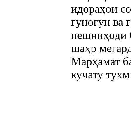
идораҳои с
гуногун ва 
пешниҳоди 
шаҳр мегард
Марҳамат б
кучату тухм