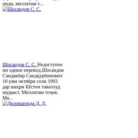
шуда, миллаташ т...
Шосаидов С. С.
Недоступен
ни однин перевод.Шосаидов
Саидакбар Саидқурбонович
10-уми октябри соли 1993
дар шаҳри Бўстон таваллуд
шудааст. Миллаташ тоҷик.
Ма...