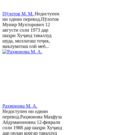
Пӯлотов М. М.
Недоступен
ни однин перевод.Пўлотов
Мунир Мухторович 12
августи соли 1973 дар
шаҳри Хуҷанд таваллуд
шуда, миллаташ тоҷик,
маълумоташ олӣ меб...
Раҳмонова М. А.
Недоступен ни однин
перевод.Раҳмонова Маҳфуза
Абдуманоновна 12-феврали
соли 1988 дар шаҳри Хуҷанд
дар оилаи коргар таваллуд