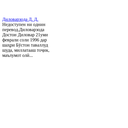
Диловарзода Д. Д.
Недоступен ни однин
перевод.Диловарзода
Достон Диловар 21уми
феврали соли 1996 дар
шаҳри Бӯстон таваллуд
шуда, миллатааш тоҷик,
маълумот олӣ...