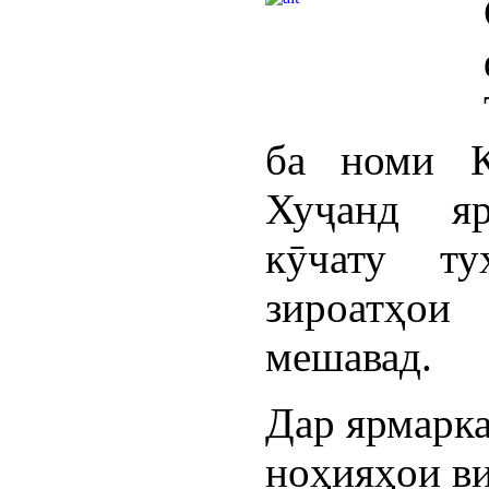
ба номи К
Хуҷанд яр
кӯчату т
зироатҳо
мешавад.
Дар ярмарка
ноҳияҳои ви