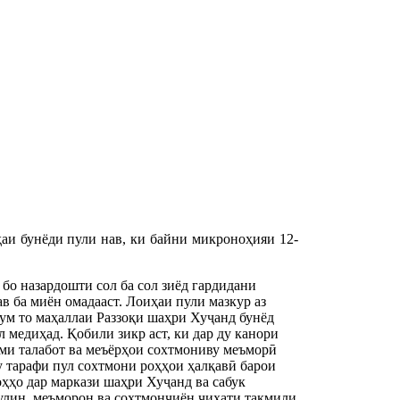
аи бунёди пули нав, ки байни микроноҳияи 12-
бо назардошти сол ба сол зиёд гардидани
в ба миён омадааст. Лоиҳаи пули мазкур аз
ум то маҳаллаи Раззоқи шаҳри Хуҷанд бунёд
 медиҳад. Қобили зикр аст, ки дар ду канори
оми талабот ва меъёрҳои сохтмониву меъморӣ
ду тарафи пул сохтмони роҳҳои ҳалқавӣ барои
оҳҳо дар маркази шаҳри Хуҷанд ва сабук
ъулин, меъморон ва сохтмончиён ҷиҳати такмили