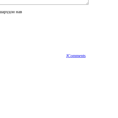
шарҳҳои нав
JComments