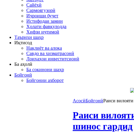
Сайёҳӣ
Сармоягузорӣ
Иҷроиши буҷет
Истифодаи замин
Ҳолати фавқулодда
Хифзи иҷтимоӣ
Таърихи шаҳр
Иқтисод
Нақлиёт ва алоқа
Савдо ва хизматрасонӣ
Лоиҳаҳои инвеститсионӣ
Ба аҳолӣ
Ба сокинони шаҳр
Бойгонӣ
Бойгонии ахборот
Асосӣ
Бойгонӣ
Раиси вилояти
Раиси вилояти
шинос гардид