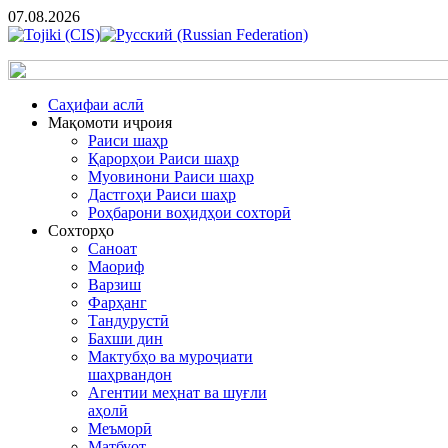
07.08.2026
Cаҳифаи аслӣ
Мақомоти иҷроия
Раиси шаҳр
Қарорҳои Раиси шаҳр
Муовинони Раиси шаҳр
Дастгоҳи Раиси шаҳр
Роҳбарони воҳидҳои сохторӣ
Сохторҳо
Саноат
Маориф
Варзиш
Фарҳанг
Тандурустӣ
Бахши дин
Мактубҳо ва муроҷиати
шаҳрвандон
Агентии меҳнат ва шуғли
аҳолӣ
Меъморӣ
Матбуот