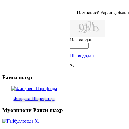
Номнависӣ барои қабули 
Нав кардан
Шарҳ додан
?>
Раиси шаҳр
Фирдавс Шарифзода
Муовинони Раиси шаҳр