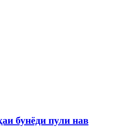
ҳаи бунёди пули нав