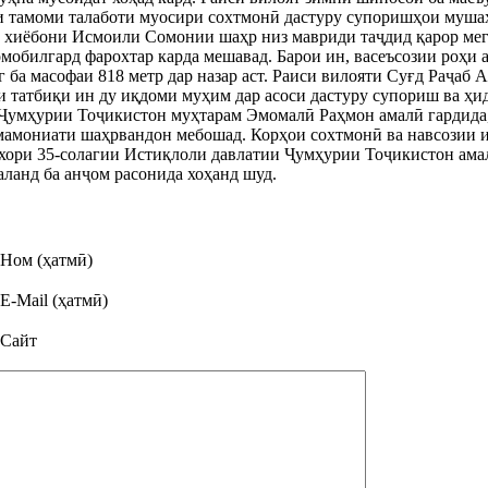
и тамоми талаботи муосири сохтмонӣ дастуру супоришҳои мушах
 хиёбони Исмоили Сомонии шаҳр низ мавриди таҷдид қарор мег
томобилгард фарохтар карда мешавад. Барои ин, васеъсозии роҳи
 ба масофаи 818 метр дар назар аст. Раиси вилояти Суғд Раҷаб 
и татбиқи ин ду иқдоми муҳим дар асоси дастуру супориш ва ҳи
Ҷумҳурии Тоҷикистон муҳтарам Эмомалӣ Раҳмон амалӣ гардида,
мамониати шаҳрвандон мебошад. Корҳои сохтмонӣ ва навсозии 
хори 35-солагии Истиқлоли давлатии Ҷумҳурии Тоҷикистон амал
аланд ба анҷом расонида хоҳанд шуд.
Ном (ҳатмӣ)
E-Mail (ҳатмӣ)
Сайт