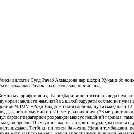
Раиси вилояти Суғд Раҷаб Аҳмадзода дар шаҳри Хуҷанд бо лоиҳ
ум ва маҳаллаи Раззоқ сохта мешавад, шинос шуд.
Зимни муаррифии лоиҳа ба роҳбари вилоят иттилоъ дода шуд, ки 
шумораи нақлиёти ҷамъиятӣ ва шахсӣ зарурати сохтмони пули на
ҷониби ҶДММ «Роҳи Ваҳдат» таҳия гардида, пул аз маҳаллаи 12-
шуда, дарозии умумии он 310 метр ва паҳноияш 26 метрро ташкил
пул барои пиёдагардон роҳравҳои махсус пешбинӣ гардида, там
 мақсад бунёди 11 сутунпоя дар назар дошта шуда, ҳамзамон аз 
рифта шудааст. Татбиқи ин лоиҳа ба коҳиш ёфтани тамбашавии р
куҳна мусоидат хоҳад кард. Раиси вилоят зимни шиносоӣ ба мас