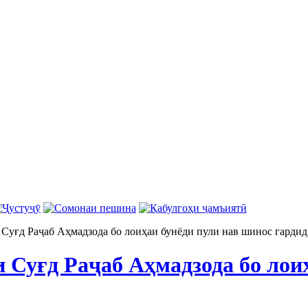
 Суғд Раҷаб Аҳмадзода бо лоиҳаи бунёди пули нав шинос гардид
 Суғд Раҷаб Аҳмадзода бо лои