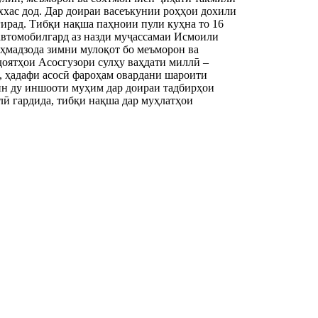
хас дод. Дар доираи васеъкунии роҳҳои дохили
ирад. Тибқи нақша паҳноии пули куҳна то 16
 автомобилгард аз назди муҷассамаи Исмоили
Аҳмадзода зимни мулоқот бо меъморон ва
доятҳои Асосгузори сулҳу ваҳдати миллӣ –
 ҳадафи асосӣ фароҳам овардани шароити
ин ду иншооти муҳим дар доираи тадбирҳои
ӣ гардида, тибқи нақша дар муҳлатҳои