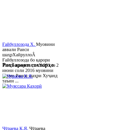
Ғайбуллозода Х.
Муовини
аввали Раиси
шаҳрХайруллоÂ
Ғайбуллозода бо қарори
Роҳбарони сохторҳо
Раиси шаҳр таҳти №281 аз 2
июни соли 2016 муовини
якуми Раиси шаҳри Хуҷанд
таъин ...
Ҷӯраева К.Я.
Ҷӯраева