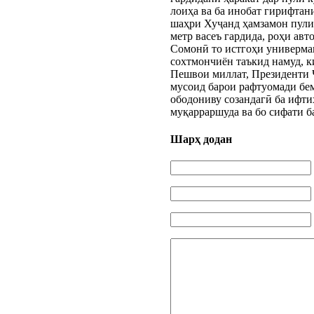
лоиҳа ва ба инобат гирифтан
шаҳри Хуҷанд ҳамзамон пули
метр васеъ гардида, роҳи ав
Сомонӣ то истгоҳи универмаг
сохтмончиён таъкид намуд, к
Пешвои миллат, Президенти 
мусоид барои рафтуомади бе
ободониву созандагӣ ба ифти
муқарраршуда ва бо сифати б
Шарҳ додан