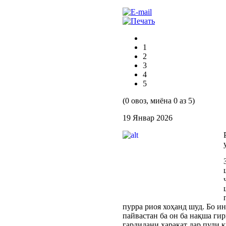
1
2
3
4
5
(0 овоз, миёна 0 аз 5)
19 Январ 2026
пурра риоя хоҳанд шуд. Бо ин
пайвастан ба он ба нақша ги
гардидани ҳаракат дар пули 