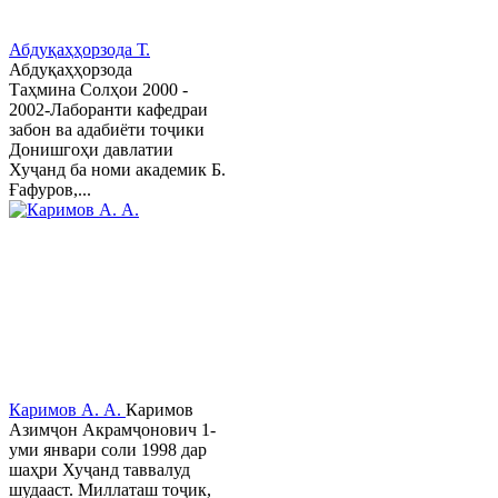
Абдуқаҳҳорзода Т.
Абдуқаҳҳорзода
Таҳмина Солҳои 2000 -
2002-Лаборанти кафедраи
забон ва адабиёти тоҷики
Донишгоҳи давлатии
Хуҷанд ба номи академик Б.
Ғафуров,...
Каримов А. А.
Каримов
Азимҷон Акрамҷонович 1-
уми январи соли 1998 дар
шаҳри Хуҷанд таввалуд
шудааст. Миллаташ тоҷик,