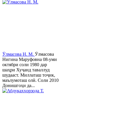
Ӯлмасова Н. М.
Ӯлмасова
Нигина Маруфовна 08-уми
октябри соли 1980 дар
шаҳри Хуҷанд таваллуд
шудааст. Миллаташ тоҷик,
маълумоташ олӣ. Соли 2010
Донишгоҳи да...