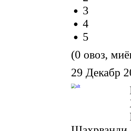
3
4
5
(0 овоз, миё
29 Декабр 2
Шаҳрванди