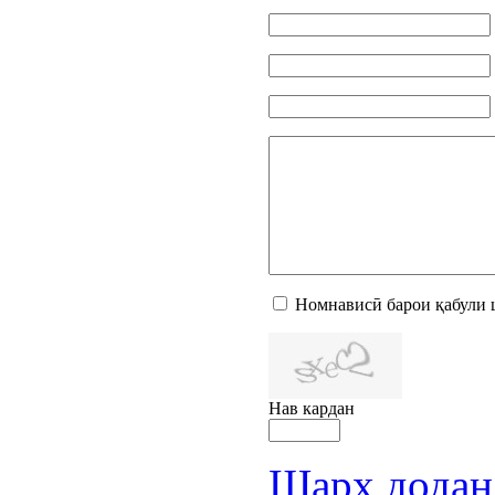
Номнависӣ барои қабули 
Нав кардан
Шарҳ додан