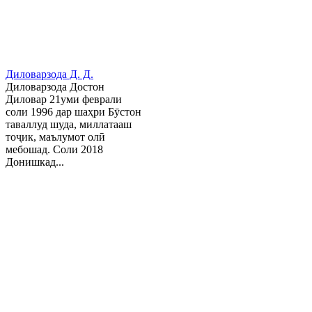
Диловарзода Д. Д.
Диловарзода Достон
Диловар 21уми феврали
соли 1996 дар шаҳри Бӯстон
таваллуд шуда, миллатааш
тоҷик, маълумот олӣ
мебошад. Соли 2018
Донишкад...