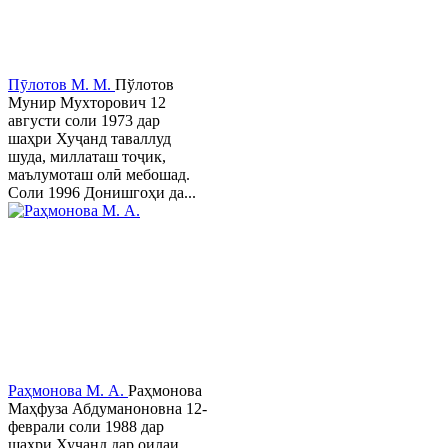
Пӯлотов М. М.
Пўлотов
Мунир Мухторович 12
августи соли 1973 дар
шаҳри Хуҷанд таваллуд
шуда, миллаташ тоҷик,
маълумоташ олӣ мебошад.
Соли 1996 Донишгоҳи да...
Раҳмонова М. А.
Раҳмонова
Маҳфуза Абдуманоновна 12-
феврали соли 1988 дар
шаҳри Хуҷанд дар оилаи