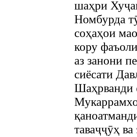
шаҳри Хуҷан
Номбурда тӯ
соҳаҳои ма
кору фаъоли
аз занони п
сиёсати Дав
Шаҳрванди 
Мукаррамхо
қаноатманди
таваҷҷӯҳ ва