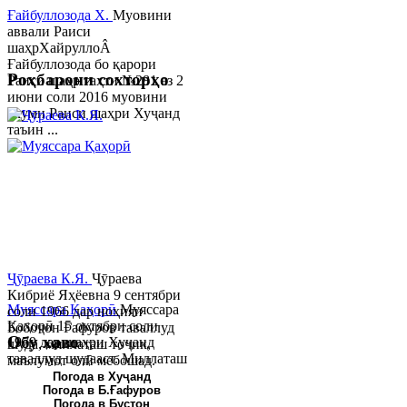
Ғайбуллозода Х.
Муовини
аввали Раиси
шаҳрХайруллоÂ
Ғайбуллозода бо қарори
Роҳбарони сохторҳо
Раиси шаҳр таҳти №281 аз 2
июни соли 2016 муовини
якуми Раиси шаҳри Хуҷанд
таъин ...
Ҷӯраева К.Я.
Ҷӯраева
Кибриё Яҳёевна 9 сентябри
Муяссара Қаҳорӣ
Муяссара
соли 1966 дар ноҳияи
Қаҳорӣ 15 октябри соли
Бобоҷон Ғафуров таваллуд
Обу хаво
1979 дар шаҳри Хуҷанд
шуда, миллаташ тоҷик,
таваллуд шудааст. Миллаташ
маълумот олӣ мебошад.
тоҷик. Маълумот олӣ. Соли
Соли 1997 Донишг...
Погода в Хуҷанд
Погода в Б.Ғафуров
2002 Донишгоҳи давлатии
Погода в Бустон