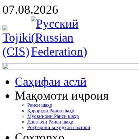
07.08.2026
Cаҳифаи аслӣ
Мақомоти иҷроия
Раиси шаҳр
Қарорҳои Раиси шаҳр
Муовинони Раиси шаҳр
Дастгоҳи Раиси шаҳр
Роҳбарони воҳидҳои сохторӣ
Сохторҳо