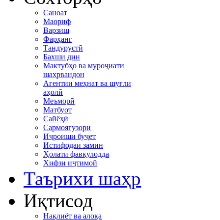
Саноат
Маориф
Варзиш
Фарҳанг
Тандурустӣ
Бахши дин
Мактубҳо ва муроҷиати
шаҳрвандон
Агентии меҳнат ва шуғли
аҳолӣ
Меъморӣ
Матбуот
Сайёҳӣ
Сармоягузорӣ
Иҷроиши буҷет
Истифодаи замин
Ҳолати фавқулодда
Хифзи иҷтимоӣ
Таърихи шаҳр
Иқтисод
Нақлиёт ва алоқа