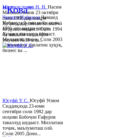
"Кова"
Маликисломов Н. Н.
Насим
Маликисломов 23 октябри
Ҷамшед Набизода
Ҷамшед
соли 1986 дар шаҳри
Набизода 9-уми майи соли
Хуҷанд, дар оилаи хизматчӣ
1981 дар шаҳри шаҳри
ба дунё омадааст. Соли 1994
Хуҷанд таваллуд ёфтааст.
ба мактаби таҳсилоти
Миллаташ тоҷик. Соли 2003
умумии №18-и ш...
Донишгоҳи давлатии ҳуқуқ,
бизнес ва ...
Юсуфӣ У. C.
Юсуфӣ Усмон
Сиддиқзода 23-юми
сентябри соли 1982 дар
ноҳияи Бобоҷон Ғафуров
таваллуд шудааст. Миллаташ
тоҷик, маълумоташ олӣ.
Соли 2005 Дони...