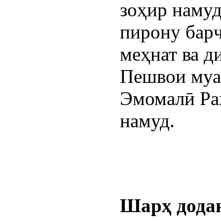
зоҳир намуд
пирону бар
меҳнат ва д
Пешвои муа
Эмомалӣ Ра
намуд.
Шарҳ дода