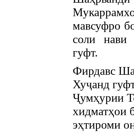
Мукаррам
мавсуфро бо
соли нави 
гуфт.
Фирдавс Ша
Хуҷанд гуфт
Ҷумҳурии Т
хидматҳои 
эҳтироми он