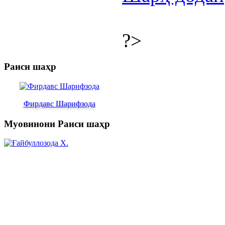
?>
Раиси шаҳр
Фирдавс Шарифзода
Муовинони Раиси шаҳр