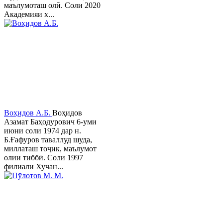
маълумоташ олӣ. Соли 2020
Академияи х...
Воҳидов А.Б.
Воҳидов
Азамат Баҳодурович 6-уми
июни соли 1974 дар н.
Б.Ғафуров таваллуд шуда,
миллаташ тоҷик, маълумот
олии тиббӣ. Соли 1997
филиали Хучан...