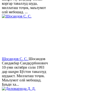
коргар таваллуд шуда,
миллаташ тоҷик, маълумот
олӣ мебошад. ...
Шосаидов С. С.
Шосаидов
Саидакбар Саидқурбонович
10-уми октябри соли 1993
дар шаҳри Бўстон таваллуд
шудааст. Миллаташ тоҷик.
Маълумот олӣ мебошад.
Баъди ха...