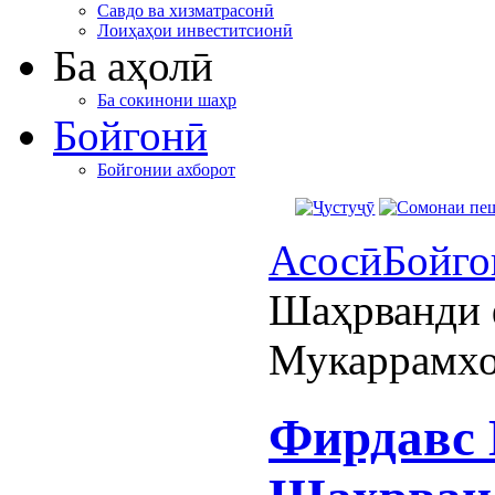
Савдо ва хизматрасонӣ
Лоиҳаҳои инвеститсионӣ
Ба аҳолӣ
Ба сокинони шаҳр
Бойгонӣ
Бойгонии ахборот
Асосӣ
Бойго
Шаҳрванди 
Мукаррамхон
Фирдавс