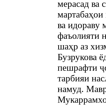
мерасад ва 
мартабаҳои 
ва идораву 
фаъолияти н
шаҳр аз хи
Бузрукова ё
пешрафти ҷ
тарбияи нас
намуд. Мавр
Мукаррамхон