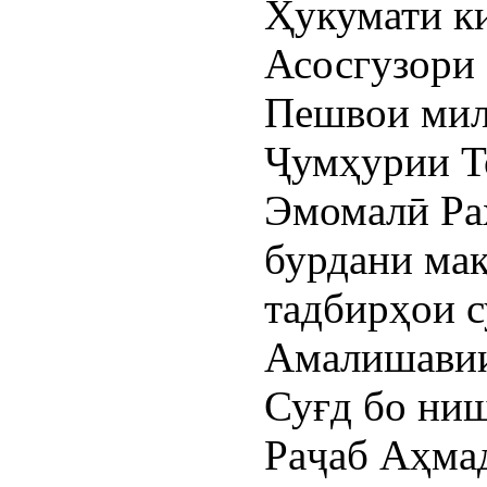
Ҳукумати к
Асосгузори 
Пешвои мил
Ҷумҳурии Т
Эмомалӣ Ра
бурдани мақ
тадбирҳои 
Амалишавии 
Суғд бо ни
Раҷаб Аҳма