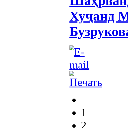
Шаҳрван
Хуҷанд 
Бузруков
1
2